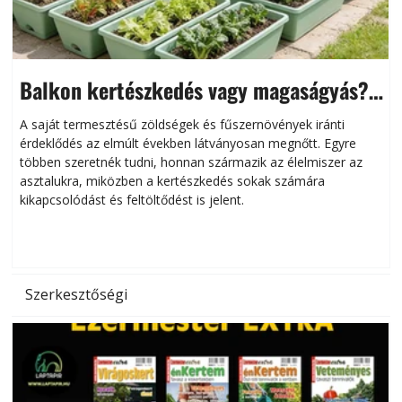
Balkon kertészkedés vagy magaságyás?
Helytakarékos kertészkedés
A saját termesztésű zöldségek és fűszernövények iránti
érdeklődés az elmúlt években látványosan megnőtt. Egyre
többen szeretnék tudni, honnan származik az élelmiszer az
l
asztalukra, miközben a kertészkedés sokak számára
kikapcsolódást és feltöltődést is jelent.
é
d
Szerkesztőségi