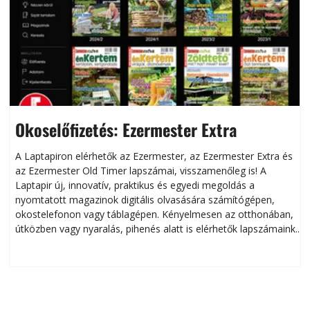
Okoselőfizetés: Ezermester Extra
A Laptapiron elérhetők az Ezermester, az Ezermester Extra és
az Ezermester Old Timer lapszámai, visszamenőleg is! A
Laptapir új, innovatív, praktikus és egyedi megoldás a
L
nyomtatott magazinok digitális olvasására számítógépen,
okostelefonon vagy táblagépen. Kényelmesen az otthonában,
útközben vagy nyaralás, pihenés alatt is elérhetők lapszámaink.
ú
Bárhol, bármikor, akár külföldön élve vagy dolgozva is
B
olvashatók az Ezermester lapszámai. A Laptapir kényelmes
megoldás, mert: – t