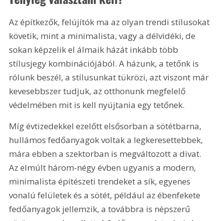
Az építkezők, felújítók ma az olyan trendi stílusokat 
követik, mint a minimalista, vagy a délvidéki, de 
sokan képzelik el álmaik házát inkább több 
stílusjegy kombinációjából. A házunk, a tetőnk is 
rólunk beszél, a stílusunkat tükrözi, azt viszont már 
kevesebbszer tudjuk, az otthonunk megfelelő 
védelmében mit is kell nyújtania egy tetőnek.
Míg évtizedekkel ezelőtt elsősorban a sötétbarna, 
hullámos fedőanyagok voltak a legkeresettebbek, 
mára ebben a szektorban is megváltozott a divat. 
Az elmúlt három-négy évben ugyanis a modern, 
minimalista építészeti trendeket a sík, egyenes 
vonalú felületek és a sötét, például az ébenfekete 
fedőanyagok jellemzik, a továbbra is népszerű 