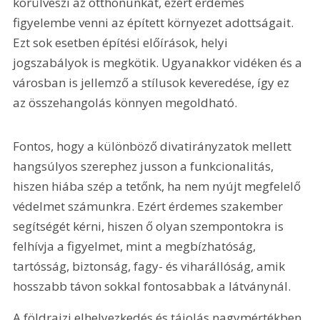
körülveszi az otthonunkat, ezért érdemes 
figyelembe venni az épített környezet adottságait. 
Ezt sok esetben építési előírások, helyi 
jogszabályok is megkötik. Ugyanakkor vidéken és a 
városban is jellemző a stílusok keveredése, így ez 
az összehangolás könnyen megoldható. 
Fontos, hogy a különböző divatirányzatok mellett 
hangsúlyos szerephez jusson a funkcionalitás, 
hiszen hiába szép a tetőnk, ha nem nyújt megfelelő 
védelmet számunkra. Ezért érdemes szakember 
segítségét kérni, hiszen ő olyan szempontokra is 
felhívja a figyelmet, mint a megbízhatóság, 
tartósság, biztonság, fagy- és viharállóság, amik 
hosszabb távon sokkal fontosabbak a látványnál.
A földrajzi elhelyezkedés és tájolás nagymértékben 