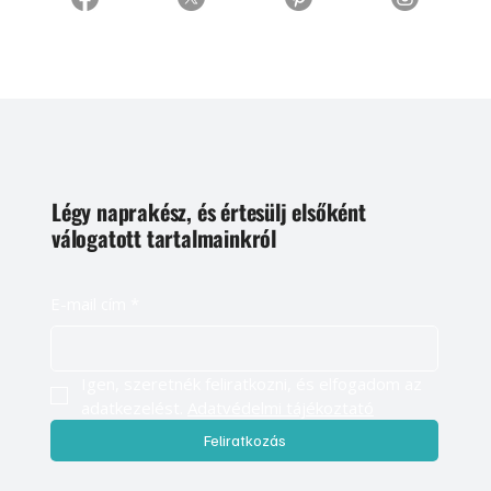
Légy naprakész, és értesülj elsőként
válogatott tartalmainkról
E-mail cím
*
Igen, szeretnék feliratkozni, és elfogadom az 
adatkezelést. 
Adatvédelmi tájékoztató
Feliratkozás