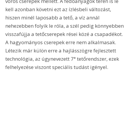
vörös cserepek mellett. A fedőanyagok terén is le 
kell azonban követni ezt az ízlésbeli változást, 
hiszen minél laposabb a tető, a víz annál 
nehezebben folyik le róla, a szél pedig könnyebben 
visszafújja a tetőcserepek rései közé a csapadékot. 
A hagyományos cserepek erre nem alkalmasak. 
Létezik már külön erre a hajlásszögre fejlesztett 
technológia, az úgynevezett 7° tetőrendszer, ezek 
felhelyezése viszont speciális tudást igényel. 