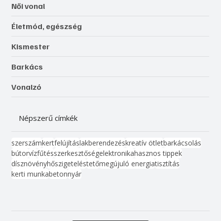
Női vonal
Életmód, egészség
Kismester
Barkács
Vonalzó
Népszerű címkék
szerszám
kert
felújítás
lakberendezés
kreatív ötlet
barkácsolás
bútor
víz
fűtés
szerkesztőség
elektronika
hasznos tippek
dísznövény
hőszigetelés
tető
megújuló energia
tisztítás
kerti munka
beton
nyár