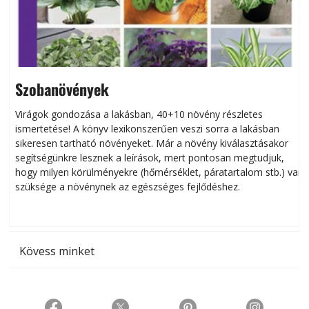
Szobanövények
Virágok gondozása a lakásban, 40+10 növény részletes
ismertetése! A könyv lexikonszerűen veszi sorra a lakásban
s
sikeresen tart­ha­tó növényeket. Már a növény kiválasztásakor
h
segítségünkre lesznek a leírások, mert pontosan megtudjuk,
k
hogy milyen körülményekre (hőmérséklet, páratartalom stb.) van
szüksége a növénynek az egészséges fejlődéshez.
t
Kövess minket