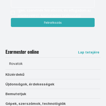
Igen, szeretnék feliratkozni, és elfogadom az 
adatkezelést. 
Adatvédelmi tájékoztató
Feliratkozás
Ezermester online
Lap tetejére
Rovatok
Közérdekű
Újdonságok, érdekességek
Bemutatjuk
Gépek, szerszámok, technológiák