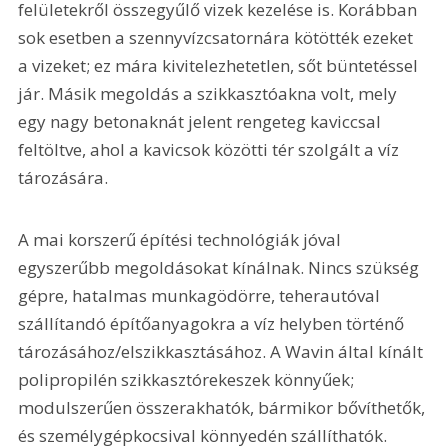
felületekről összegyűlő vizek kezelése is. Korábban 
sok esetben a szennyvízcsatornára kötötték ezeket 
a vizeket; ez mára kivitelezhetetlen, sőt büntetéssel 
jár. Másik megoldás a szikkasztóakna volt, mely 
egy nagy betonaknát jelent rengeteg kaviccsal 
feltöltve, ahol a kavicsok közötti tér szolgált a víz 
tározására.
A mai korszerű építési technológiák jóval 
egyszerűbb megoldásokat kínálnak. Nincs szükség 
gépre, hatalmas munkagödörre, teherautóval 
szállí­tandó építőanyagokra a víz helyben történő 
tározásához/elszikkasztásához. A Wavin által kínált 
polipropilén szikkasztórekeszek könnyűek; 
modulszerűen összerakhatók, bármikor bővíthetők, 
és személygépkocsival könnyedén szállíthatók. 