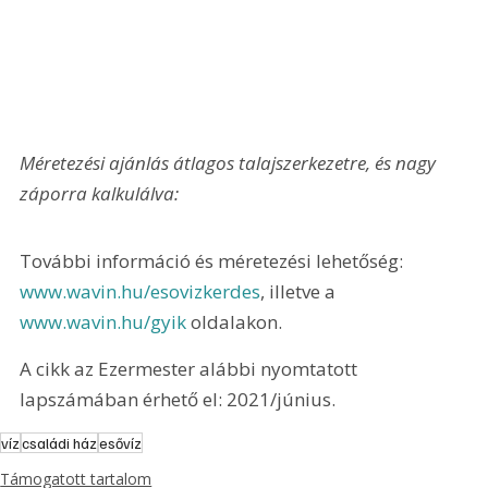
Méretezési ajánlás átlagos talajszerkezetre, és nagy 
záporra kalkulálva:
További információ és méretezési lehetőség: 
www.wavin.hu/esovizkerdes
, illetve a 
www.wavin.hu/gyik
 oldalakon.
A cikk az Ezermester alábbi nyomtatott 
lapszámában érhető el: 2021/június.
víz
családi ház
esővíz
Támogatott tartalom