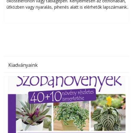
okostelefonon vagy táblagépen. Kényelmesen az otthonában,
útközben vagy nyaralás, pihenés alatt is elérhetők lapszámaink.
ú
Bárhol, bármikor, akár külföldön élve vagy dolgozva is
B
olvashatók az Ezermester lapszámai. A Laptapir kényelmes
megoldás, mert: – t
Kiadványaink