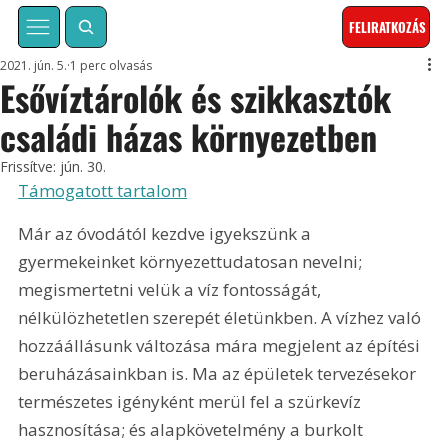
FELIRATKOZÁS
2021. jún. 5.
1 perc olvasás
Esővíztárolók és szikkasztók
családi házas környezetben
Frissítve:
jún. 30.
Támogatott tartalom
Már az óvodától kezdve igyekszünk a 
gyermekeinket környezettudatosan nevelni; 
megismertetni velük a víz fontosságát, 
nélkülözhetetlen szerepét életünkben. A vízhez való 
hozzáállásunk változása mára megjelent az építési 
beruházásainkban is. Ma az épületek tervezésekor 
természetes igényként merül fel a szürkevíz 
hasznosítása; és alapkövetelmény a burkolt 