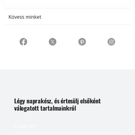
t
Kövess minket
Légy naprakész, és értesülj elsőként
válogatott tartalmainkról
E-mail cím
*