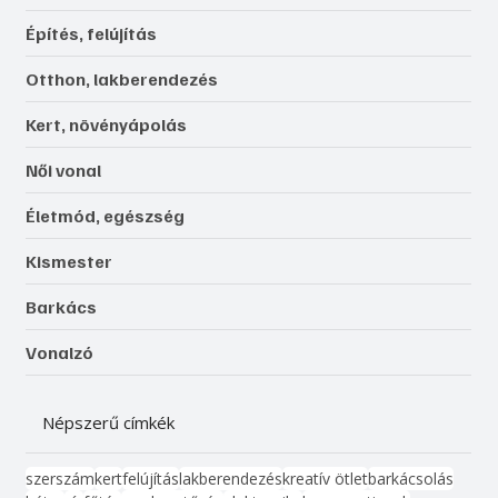
Építés, felújítás
Otthon, lakberendezés
Kert, növényápolás
Női vonal
Életmód, egészség
Kismester
Barkács
Vonalzó
Népszerű címkék
szerszám
kert
felújítás
lakberendezés
kreatív ötlet
barkácsolás