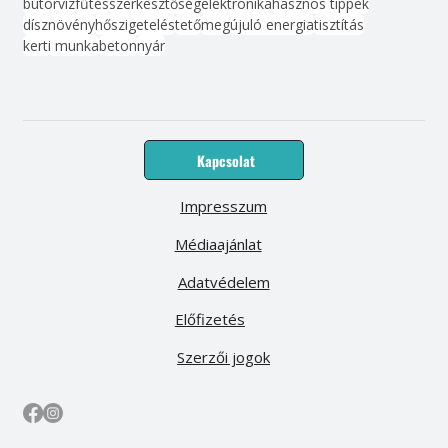
bútor
víz
fűtés
szerkesztőség
elektronika
hasznos tippek
dísznövény
hőszigetelés
tető
megújuló energia
tisztítás
kerti munka
beton
nyár
Kapcsolat
Impresszum
Médiaajánlat
Adatvédelem
Előfizetés
Szerzői jogok