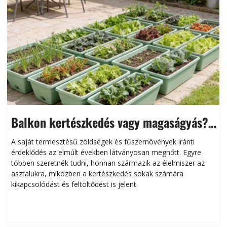
Balkon kertészkedés vagy magaságyás?
Helytakarékos kertészkedés
A saját termesztésű zöldségek és fűszernövények iránti
érdeklődés az elmúlt években látványosan megnőtt. Egyre
többen szeretnék tudni, honnan származik az élelmiszer az
l
asztalukra, miközben a kertészkedés sokak számára
kikapcsolódást és feltöltődést is jelent.
é
d