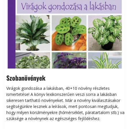
Szobanövények
Virágok gondozása a lakásban, 40+10 növény részletes
ismertetése! A könyv lexikonszerűen veszi sorra a lakásban
s
sikeresen tart­ha­tó növényeket. Már a növény kiválasztásakor
h
segítségünkre lesznek a leírások, mert pontosan megtudjuk,
k
hogy milyen körülményekre (hőmérséklet, páratartalom stb.) van
szüksége a növénynek az egészséges fejlődéshez.