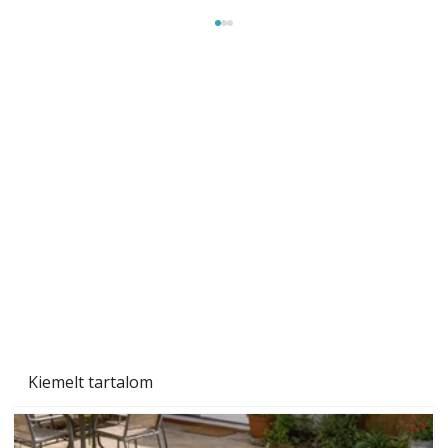
Tiszta homlokzat éveken át
Kiemelt tartalom