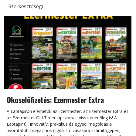
Szerkesztőségi
Okoselőfizetés: Ezermester Extra
A Laptapiron elérhetők az Ezermester, az Ezermester Extra és
az Ezermester Old Timer lapszámai, visszamenőleg is! A
Laptapir új, innovatív, praktikus és egyedi megoldás a
L
nyomtatott magazinok digitális olvasására számítógépen,