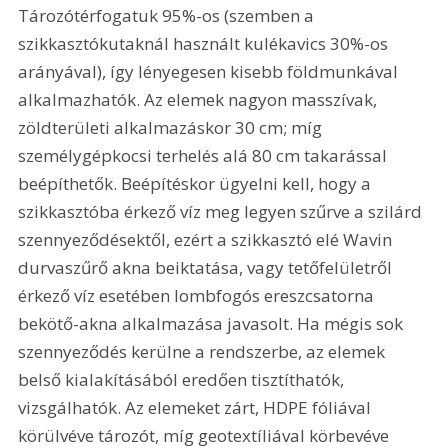
Tározótérfogatuk 95%-os (szemben a 
szikkasztókutaknál használt kulékavics 30%-os 
arányával), így lényegesen kisebb földmunkával 
alkalmazhatók. Az elemek nagyon masszívak, 
zöldterületi alkalmazáskor 30 cm; míg 
személygépkocsi terhelés alá 80 cm takarással 
beépíthetők. Beépítéskor ügyelni kell, hogy a 
szikkasztóba érkező víz meg legyen szűrve a szilárd 
szennyeződésektől, ezért a szikkasztó elé Wavin 
durvaszűrő akna beiktatása, vagy tetőfelületről 
érkező víz esetében lombfogós ereszcsatorna 
bekötő-akna alkalmazása javasolt. Ha mégis sok 
szennyeződés kerülne a rendszerbe, az elemek 
belső kialakításából eredően tisztíthatók, 
vizsgálhatók. Az elemeket zárt, HDPE fóliával 
körülvéve tározót, míg geotextíliával körbevéve 