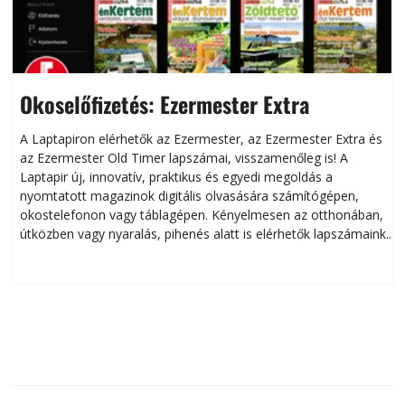
Okoselőfizetés: Ezermester Extra
A Laptapiron elérhetők az Ezermester, az Ezermester Extra és
az Ezermester Old Timer lapszámai, visszamenőleg is! A
Laptapir új, innovatív, praktikus és egyedi megoldás a
L
nyomtatott magazinok digitális olvasására számítógépen,
okostelefonon vagy táblagépen. Kényelmesen az otthonában,
útközben vagy nyaralás, pihenés alatt is elérhetők lapszámaink.
ú
Bárhol, bármikor, akár külföldön élve vagy dolgozva is
B
olvashatók az Ezermester lapszámai. A Laptapir kényelmes
megoldás, mert: – t