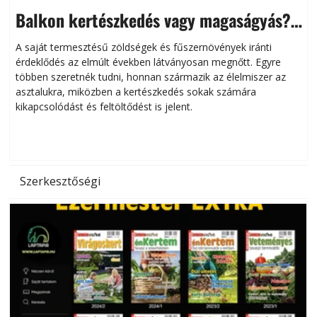
Balkon kertészkedés vagy magaságyás?
Helytakarékos kertészkedés
A saját termesztésű zöldségek és fűszernövények iránti
érdeklődés az elmúlt években látványosan megnőtt. Egyre
többen szeretnék tudni, honnan származik az élelmiszer az
l
asztalukra, miközben a kertészkedés sokak számára
kikapcsolódást és feltöltődést is jelent.
é
d
Szerkesztőségi