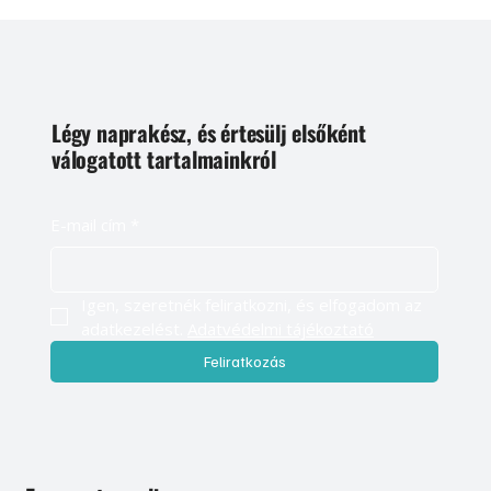
Légy naprakész, és értesülj elsőként
válogatott tartalmainkról
E-mail cím
*
Igen, szeretnék feliratkozni, és elfogadom az 
adatkezelést. 
Adatvédelmi tájékoztató
Feliratkozás