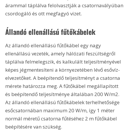
árammal táplálva felolvasztják a csatornavályúban 
csordogáló és ott megfagyó vizet.
Állandó ellenállású fűtőkábelek
Az állandó ellenállású fűtőkábel egy nagy 
ellenállású vezeték, amely hálózati feszültségről 
táplálva felmelegszik, és kalkulált teljesítményével 
képes jégmentesíteni a környezetében lévő esővíz-
elvezetőket. A beépítendő teljesítményt a csatorna 
mérete határozza meg. A fűtőkábel megállapított 
és beépítendő teljesítménye általában 200 W/m2. 
Az állandó ellenállású fűtőkábelek terhelhetősége 
esőcsatornában maximum 20 W/m, így 1 méter 
normál méretű csatorna fűtéséhez 2 m fűtőkábel 
beépítésére van szükség.