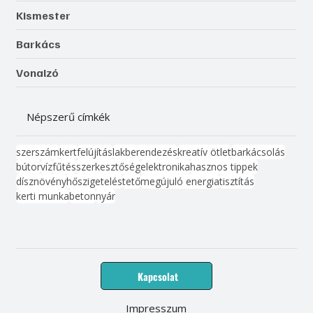
Kismester
Barkács
Vonalzó
Népszerű címkék
szerszám
kert
felújítás
lakberendezés
kreatív ötlet
barkácsolás
bútor
víz
fűtés
szerkesztőség
elektronika
hasznos tippek
dísznövény
hőszigetelés
tető
megújuló energia
tisztítás
kerti munka
beton
nyár
Kapcsolat
Impresszum