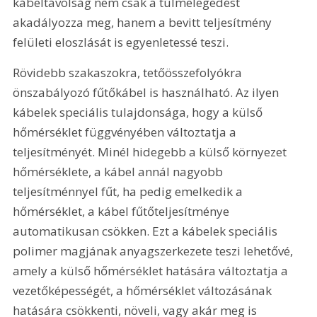
kábeltávolság nem csak a túlmelegedést 
akadályozza meg, hanem a bevitt teljesítmény 
felületi eloszlását is egyenletessé teszi.
Rövidebb szakaszokra, tetőösszefolyókra 
önszabályozó fűtőkábel is használható. Az ilyen 
kábelek speciális tulajdonsága, hogy a külső 
hőmérséklet függvényében változtatja a 
teljesítményét. Minél hidegebb a külső környezet 
hőmérséklete, a kábel annál nagyobb 
teljesítménnyel fűt, ha pedig emelkedik a 
hőmérséklet, a kábel fűtőteljesítménye 
automatikusan csökken. Ezt a kábelek speciális 
polimer magjának anyagszerkezete teszi lehetővé, 
amely a külső hőmérséklet hatására változtatja a 
vezetőképességét, a hőmérséklet változásának 
hatására csökkenti, növeli, vagy akár meg is 