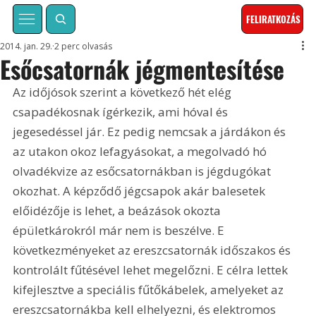
FELIRATKOZÁS
2014. jan. 29.
2 perc olvasás
Esőcsatornák jégmentesítése
Az időjósok szerint a következő hét elég 
csapadékosnak ígérkezik, ami hóval és 
jegesedéssel jár. Ez pedig nemcsak a járdákon és 
az utakon okoz lefagyá­sokat, a megolvadó hó 
olvadékvize az esőcsatornákban is jégdugókat 
okozhat. A képződő jégcsapok akár balesetek 
előidézője is lehet, a beázások okozta 
épületkárokról már nem is beszélve. E 
következményeket az ereszcsatornák időszakos és 
kontrolált fűtésével lehet megelőzni. E célra lettek 
kifejlesztve a speciális fűtőkábelek, amelyeket az 
ereszcsatornákba kell elhelyezni, és elektromos 