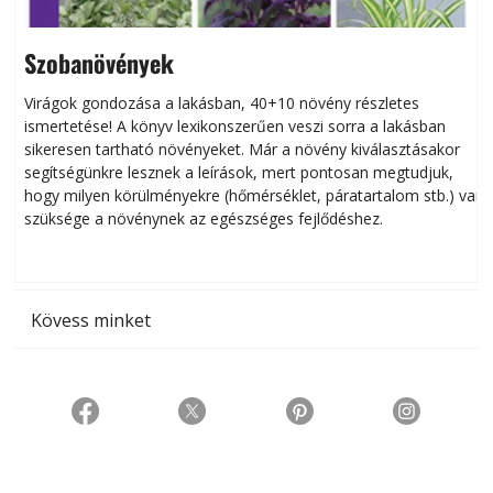
Szobanövények
Virágok gondozása a lakásban, 40+10 növény részletes
ismertetése! A könyv lexikonszerűen veszi sorra a lakásban
s
sikeresen tart­ha­tó növényeket. Már a növény kiválasztásakor
h
segítségünkre lesznek a leírások, mert pontosan megtudjuk,
k
hogy milyen körülményekre (hőmérséklet, páratartalom stb.) van
szüksége a növénynek az egészséges fejlődéshez.
t
Kövess minket