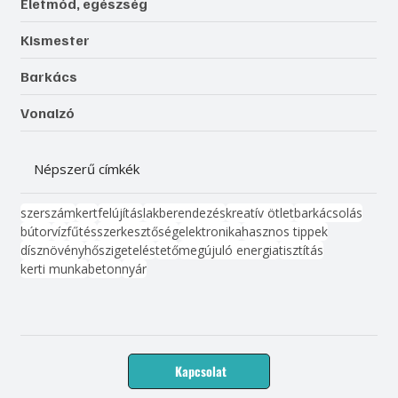
Életmód, egészség
Kismester
Barkács
Vonalzó
Népszerű címkék
szerszám
kert
felújítás
lakberendezés
kreatív ötlet
barkácsolás
bútor
víz
fűtés
szerkesztőség
elektronika
hasznos tippek
dísznövény
hőszigetelés
tető
megújuló energia
tisztítás
kerti munka
beton
nyár
Kapcsolat