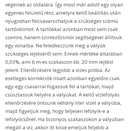
végeinek az oldalára. Így most már adott egy olyan 
egyenes felületű rész, amelyre kellő beállítás után 
nyugodtan felcsavarozhatjuk a szükséges számú 
tartóidomot. A tartókkal azonban most sem csak 
szemre, hanem szintezőzsinór segítségével állítsuk 
egy vonalba. Ne feledkezzünk meg a vályúk 
szükséges lejtéséről sem. Ennek mértéke általában 
0,03%, ami 6 m-es szakaszon kb. 20 mm lejtést 
jelent. Ellenőrzésére legjobb a vizes próba. Az 
esetleges korrekciók miatt azonban egyelőre csak 
egy-egy csavarral fogassuk fel a tartókat, majd 
csúsztassuk helyére a vályúkat. A kellő vízlefolyás 
ellenőrzésére öntsünk néhány liter vizet a vályúba, 
majd figyeljük meg, hogy teljesen lefolyik-e a 
lefolyócsőnél. Ha bizonyos szakaszokon a vályúban 
megáll a víz, akkor itt kissé emeljük feljebb a 