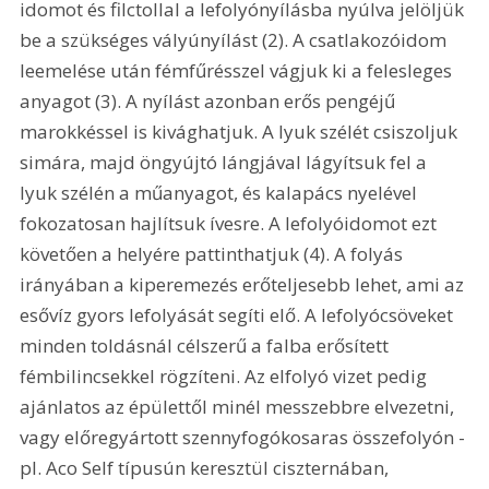
idomot és filctollal a lefolyónyílásba nyúlva jelöljük 
be a szükséges vályúnyílást (2). A csatlakozóidom 
leemelése után fémfűrésszel vágjuk ki a felesleges 
anyagot (3). A nyílást azonban erős pengéjű 
marokkéssel is kivághatjuk. A lyuk szélét csiszoljuk 
simára, majd öngyújtó lángjával lágyítsuk fel a 
lyuk szélén a műanyagot, és kalapács nyelével 
fokozatosan hajlítsuk ívesre. A lefolyóidomot ezt 
követően a helyére pattinthatjuk (4). A folyás 
irányában a kiperemezés erőteljesebb lehet, ami az 
esővíz gyors lefolyását segíti elő. A lefolyócsöveket 
minden toldásnál célszerű a falba erősített 
fémbilincsekkel rögzíteni. Az elfolyó vizet pedig 
ajánlatos az épülettől minél messzebbre elvezetni, 
vagy előregyártott szennyfogókosaras összefolyón - 
pl. Aco Self típusún keresztül ciszternában, 