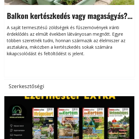
Balkon kertészkedés vagy magaságyás?
Helytakarékos kertészkedés
A saját termesztésű zöldségek és fűszernövények iránti
érdeklődés az elmúlt években látványosan megnőtt. Egyre
többen szeretnék tudni, honnan származik az élelmiszer az
l
asztalukra, miközben a kertészkedés sokak számára
kikapcsolódást és feltöltődést is jelent.
é
d
Szerkesztőségi