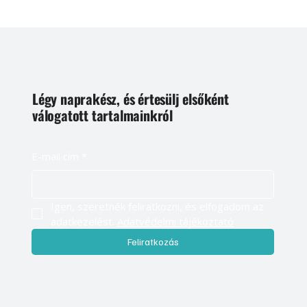
Légy naprakész, és értesülj elsőként
válogatott tartalmainkról
E-mail cím
*
Igen, szeretnék feliratkozni, és elfogadom az 
adatkezelést. 
Adatvédelmi tájékoztató
Feliratkozás