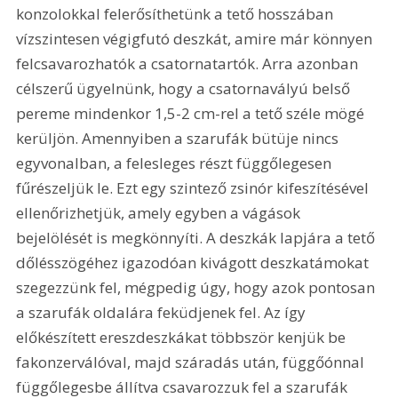
konzolokkal felerősíthetünk a tető hosszában 
vízszintesen végigfutó deszkát, amire már könnyen 
felcsavarozhatók a csatornatartók. Arra azonban 
célszerű ügyelnünk, hogy a csatornavályú belső 
pereme mindenkor 1,5-2 cm-rel a tető széle mögé 
kerüljön. Amennyiben a szarufák bütüje nincs 
egyvonalban, a felesleges részt függőlegesen 
fűrészeljük le. Ezt egy szintező zsinór kifeszítésével 
ellenőrizhetjük, amely egyben a vágások 
bejelölését is megkönnyíti. A deszkák lapjára a tető 
dőlésszögéhez igazodóan kivágott deszkatámokat 
szegezzünk fel, mégpedig úgy, hogy azok pontosan 
a szarufák oldalára feküdjenek fel. Az így 
előkészített ereszdeszkákat többször kenjük be 
fakonzerválóval, majd száradás után, függőónnal 
függőlegesbe állítva csavarozzuk fel a szarufák 