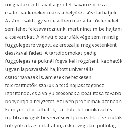
meghatározott távolságra felcsavarozni, és a 
csatornaelemeket máris a helyére csúsztathatjuk. 
Az ám, csakhogy sok esetben már a tartóelemeket 
sem lehet felcsavaroznunk, mert nincs mibe hajtani 
a csavarokat. A kinyúló szarufák vége sem mindig 
függőlegesre vágott, az ereszalja meg esetenként 
deszkával fedett. A tartóidomokat pedig 
függőleges talpuknál fogva kell rögzíteni. Kaphatók 
ugyan laposvasból hajlított univerzális 
csatornavasak is, ám ezek nehézkesen 
felerősíthetők, száruk a tető hajlásszögéhez 
igazítandó, és a vályú esésének a beállítása tovább 
bonyolítja a helyzetet. Az ilyen problémák azonban 
könnyen áthidalhatók, bár többletmunkával és 
újabb anyagok beszerzésével járnak. Ha a szarufák 
túlnyúlnak az oldalfalon, akkor végükre pótlólag 