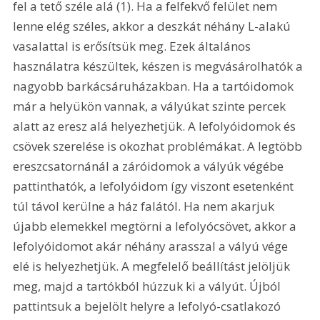
fel a tető széle alá (1). Ha a felfekvő felület nem 
lenne elég széles, akkor a deszkát néhány L-alakú 
vasalattal is erősítsük meg. Ezek általános 
használatra készültek, készen is megvásárolhatók a 
nagyobb barkácsáruházakban. Ha a tartóidomok 
már a helyükön vannak, a vályúkat szinte percek 
alatt az eresz alá helyezhetjük. A lefolyóidomok és 
csövek szerelése is okozhat problémákat. A legtöbb 
ereszcsatornánál a záróidomok a vályúk végébe 
pattinthatók, a lefolyóidom így viszont esetenként 
túl távol kerülne a ház falától. Ha nem akarjuk 
újabb elemekkel megtörni a lefolyócsövet, akkor a 
lefolyóidomot akár néhány arasszal a vályú vége 
elé is helyezhetjük. A megfelelő beállítást jelöljük 
meg, majd a tartókból húzzuk ki a vályút. Újból 
pattintsuk a bejelölt helyre a lefolyó-csatlakozó 