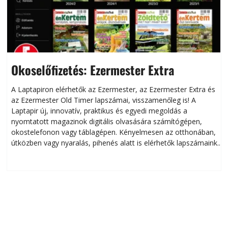
Okoselőfizetés: Ezermester Extra
A Laptapiron elérhetők az Ezermester, az Ezermester Extra és
az Ezermester Old Timer lapszámai, visszamenőleg is! A
Laptapir új, innovatív, praktikus és egyedi megoldás a
L
nyomtatott magazinok digitális olvasására számítógépen,
okostelefonon vagy táblagépen. Kényelmesen az otthonában,
útközben vagy nyaralás, pihenés alatt is elérhetők lapszámaink.
ú
Bárhol, bármikor, akár külföldön élve vagy dolgozva is
B
olvashatók az Ezermester lapszámai. A Laptapir kényelmes
megoldás, mert: – t