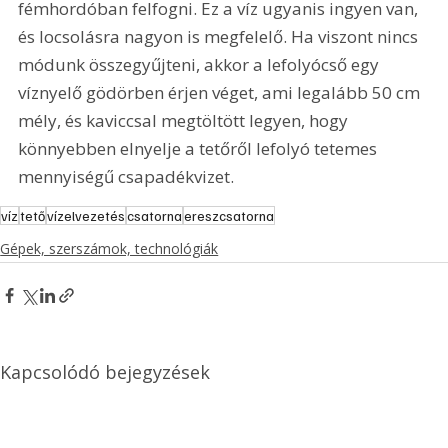
fémhordóban felfogni. Ez a víz ugyanis ingyen van, 
és locsolásra nagyon is megfelelő. Ha viszont nincs 
módunk összegyűjteni, akkor a lefolyócső egy 
víznyelő gödörben érjen véget, ami legalább 50 cm 
mély, és kaviccsal megtöltött legyen, hogy 
könnyebben elnyelje a tetőről lefolyó tetemes 
mennyiségű csapadékvizet. 
víz
tető
vízelvezetés
csatorna
ereszcsatorna
Gépek, szerszámok, technológiák
Kapcsolódó bejegyzések