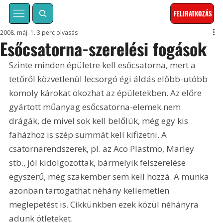
FELIRATKOZÁS
2008. máj. 1.
3 perc olvasás
Esőcsatorna-szerelési fogások
Szinte minden épületre kell esőcsatorna, mert a 
tetőről közvetlenül lecsorgó égi áldás előbb-utóbb 
komoly károkat okozhat az épületekben. Az előre 
gyártott műanyag esőcsatorna-elemek nem 
drágák, de mivel sok kell belőlük, még egy kis 
faházhoz is szép summát kell kifizetni. A 
csatornarendszerek, pl. az Aco Plastmo, Marley 
stb., jól kidolgozottak, bármelyik felszerelése 
egyszerű, még szakember sem kell hozzá. A munka 
azonban tartogathat néhány kellemetlen 
meglepetést is. Cikkünkben ezek közül néhányra 
adunk ötleteket. 