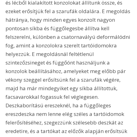
és lécből kialakított konzolokat állítunk össze, és 
ezeket erősítjük fel a szarufák oldalára. E megoldás 
hátránya, hogy minden egyes konzolt nagyon 
pontosan síkba és függőlegesbe állítva kell 
felszerelni, különben a csatornavályú deformálódni 
fog, amint a konzolokra szerelt tartóidomokra 
helyezzük. E megoldásnál feltétlenül 
szintezőzsineget és függőónt használjunk a 
konzolok beállításához, amelyeket meg előbb pár 
vékony szeggel erősítsünk fel a szarufák végére, 
majd ha már mindegyiket egy síkba állítottuk, 
facsavarokkal fogassuk fel véglegesen. 
Deszkaborítású ereszeknél, ha a függőleges 
ereszdeszka nem lenne elég széles a tartóidomok 
felerősítéséhez, szegezzünk szélesebb deszkát az 
eredetire, és a tartókat az előzők alapján erősítsük 