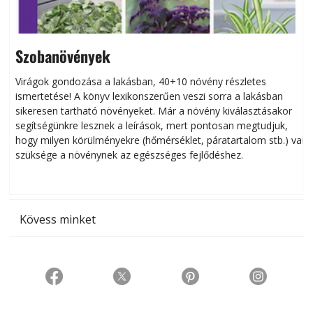
Szobanövények
Virágok gondozása a lakásban, 40+10 növény részletes
ismertetése! A könyv lexikonszerűen veszi sorra a lakásban
s
sikeresen tart­ha­tó növényeket. Már a növény kiválasztásakor
h
segítségünkre lesznek a leírások, mert pontosan megtudjuk,
k
hogy milyen körülményekre (hőmérséklet, páratartalom stb.) van
szüksége a növénynek az egészséges fejlődéshez.
t
Kövess minket