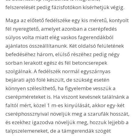
felszerelését pedig fázisfotókon kísérhetjük végig. 
Maga az előtető fedélszéke egy kis méretű, kontyolt 
fél nyeregtető, amelyet azonban a cserépfedés 
súlyos volta miatt elég vaskos fagerendákból 
ajánlatos összeállítanunk. Két oldalsó felületének 
befedéséhez három, elülső részéhez pedig négy 
sorban lerakott egész és fél betoncserepek 
szolgálnak. A fedélszék normál egyszárnyas 
bejárati ajtó fölé készült, de szükség esetén 
könnyen szélesíthető, ha figyelembe vesszük a 
cserépméreteket is. Ha viszont kevésnek találnánk a 
faltól mért, közel 1 m-es kinyúlását, akkor egy-két 
cseréphossznyival növeljük meg a szarufák hosszát, 
és ezekhez igazodva növeljük meg, hozzuk lejjebb a 
talpszelemeneket, de a támgerendák szögét 