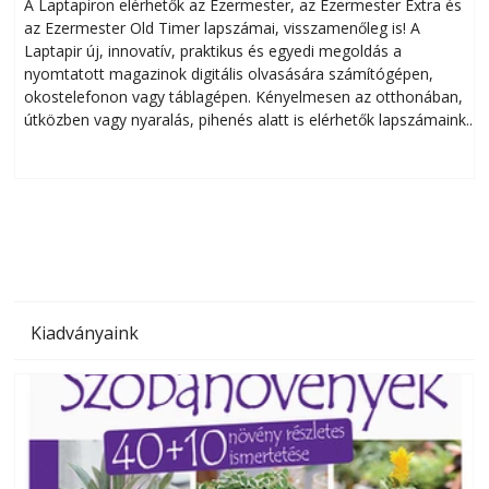
A Laptapiron elérhetők az Ezermester, az Ezermester Extra és
az Ezermester Old Timer lapszámai, visszamenőleg is! A
Laptapir új, innovatív, praktikus és egyedi megoldás a
L
nyomtatott magazinok digitális olvasására számítógépen,
okostelefonon vagy táblagépen. Kényelmesen az otthonában,
útközben vagy nyaralás, pihenés alatt is elérhetők lapszámaink.
ú
Bárhol, bármikor, akár külföldön élve vagy dolgozva is
B
olvashatók az Ezermester lapszámai. A Laptapir kényelmes
megoldás, mert: – t
Kiadványaink