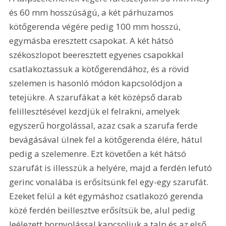
és 60 mm hosszúságú, a két párhuzamos 
kötőgerenda végére pedig 100 mm hosszú, 
egymásba eresztett csapokat. A két hátsó 
székoszlopot beeresztett egyenes csapokkal 
csatlakoztassuk a kötőgerendához, és a rövid 
szelemen is hasonló módon kapcsolódjon a 
tetejükre. A szarufákat a két középső darab 
felillesztésével kezdjük el felrakni, amelyek 
egyszerű horgolással, azaz csak a szarufa ferde 
bevágásával ülnek fel a kötőgerenda élére, hátul 
pedig a szelemenre. Ezt követően a két hátsó 
szarufát is illesszük a helyére, majd a ferdén lefutó 
gerinc vonalába is erősítsünk fel egy-egy szarufát. 
Ezeket felül a két egymáshoz csatlakozó gerenda 
közé ferdén beillesztve erősítsük be, alul pedig 
leélezett hornyolással kapcsoljuk a talp és az első 