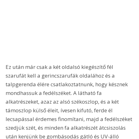
Ez után már csak a két oldalsó kiegészítő fél 
szarufát kell a gerincszarufák oldalához és a 
talpgerenda élére csatlakoztatnunk, hogy késznek 
mondhassuk a fedélszéket. A látható fa 
alkatrészeket, azaz az alsó székoszlop, és a két 
támoszlop külső éleit, ívesen kifutó, ferde él 
lecsapással érdemes finomítani, majd a fedélszéket 
szedjük szét, és minden fa alkatrészét átcsiszolás 
után kenjünk be gombásodás gátló és UV-álló 