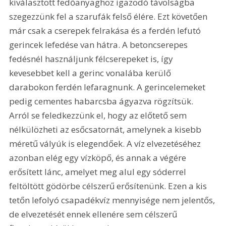
kiválasztott fedőanyaghoz igazodó távolságba 
szegezzünk fel a szarufák felső élére. Ezt követően 
már csak a cserepek felrakása és a ferdén lefutó 
gerincek lefedése van hátra. A betoncserepes 
fedésnél használjunk félcserepeket is, így 
kevesebbet kell a gerinc vonalába kerülő 
darabokon ferdén lefaragnunk. A gerincelemeket 
pedig cementes habarcsba ágyazva rögzítsük. 
Arról se feledkezzünk el, hogy az előtető sem 
nélkülözheti az esőcsatornát, amelynek a kisebb 
méretű vályúk is elegendőek. A víz elvezetéséhez 
azonban elég egy vízköpő, és annak a végére 
erősített lánc, amelyet meg alul egy sóderrel 
feltöltött gödörbe célszerű erősítenünk. Ezen a kis 
tetőn lefolyó csapadékvíz mennyisége nem jelentős, 
de elvezetését ennek ellenére sem célszerű 