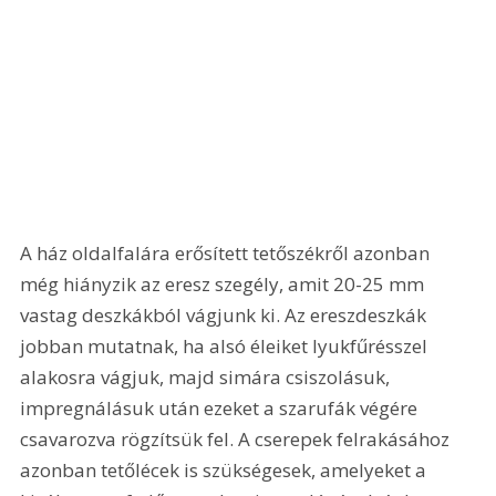
A ház oldalfalára erősített tetőszékről azonban 
még hiányzik az eresz szegély, amit 20-25 mm 
vastag deszkákból vágjunk ki. Az ereszdeszkák 
jobban mutatnak, ha alsó éleiket lyukfűrésszel 
alakosra vágjuk, majd simára csiszolásuk, 
impregnálásuk után ezeket a szarufák végére 
csavarozva rögzítsük fel. A cserepek felrakásához 
azonban tetőlécek is szükségesek, amelyeket a 