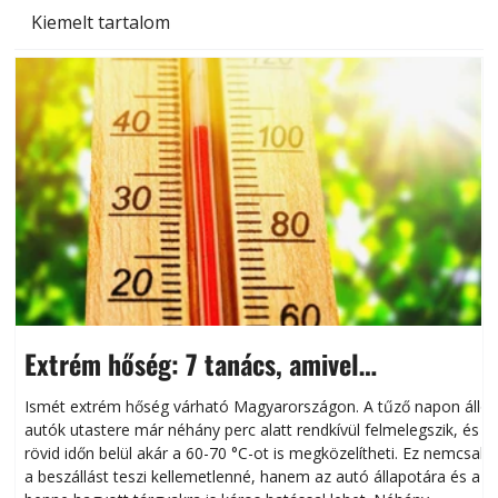
Kiemelt tartalom
Extrém hőség: 7 tanács, amivel
megóvhatjuk autónkat a nyári károktól
Ismét extrém hőség várható Magyarországon. A tűző napon álló
autók utastere már néhány perc alatt rendkívül felmelegszik, és
rövid időn belül akár a 60-70 °C-ot is megközelítheti. Ez nemcsak
n
a beszállást teszi kellemetlenné, hanem az autó állapotára és a