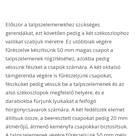
Először a talpszelemenekhez szükséges 
gerendákat, ezt követően pedig a két székoszlophoz 
valókat szabjuk méretre. Ez utóbbiak végére 
fűrészelve készítsünk 50 mm magas csapot a 
talpszelemenek rögzítéséhez, azokba pedig 
véssünk fészket a csapok számára. A két oldalsó 
támgerenda végére is fűrészeljünk csapokat, 
fészküket pedig véssük be a talpszelemenek és az 
alsó székoszlopok megfelelő helyére, és e 
darabokba fúrjunk lyukakat a felfogó 
horgonycsavarok számára. A két fedélszék elemet 
állítsuk össze, a beeresztett csapokat pedig 20 mm 
átmérőjű, átmenő keményfa csapokkal biztosítsuk. 
A talpszelemenek végére fűrészeljünk 50 mm mély 