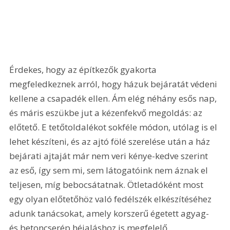
Érdekes, hogy az építkezők gyakorta 
megfeledkeznek arról, hogy házuk bejáratát védeni 
kellene a csapadék ellen. Ám elég néhány esős nap, 
és máris eszükbe jut a kézenfekvő megoldás: az 
előtető. E tetőtoldalékot sokféle módon, utólag is el 
lehet készíteni, és az ajtó fölé szerelése után a ház 
bejárati ajtaját már nem veri kénye-kedve szerint 
az eső, így sem mi, sem látogatóink nem áznak el 
teljesen, míg bebocsátatnak. Ötletadóként most 
egy olyan előtetőhöz való fedélszék elkészítéséhez 
adunk tanácsokat, amely korszerű égetett agyag- 
és betoncserép héjaláshoz is megfelelő, 