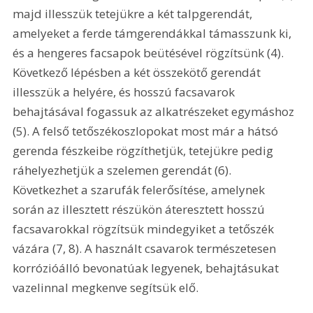
majd illesszük tetejükre a két talpgerendát, 
amelyeket a ferde támgerendákkal támasszunk ki, 
és a hengeres facsapok beütésével rögzítsünk (4). 
Következő lépésben a két összekötő gerendát 
illesszük a helyére, és hosszú facsavarok 
behajtásával fogassuk az alkatrészeket egymáshoz 
(5). A felső tetőszékoszlopokat most már a hátsó 
gerenda fészkeibe rögzíthetjük, tetejükre pedig 
ráhelyezhetjük a szelemen gerendát (6). 
Következhet a szarufák felerősítése, amelynek 
során az illesztett részükön áteresztett hosszú 
facsavarokkal rögzítsük mindegyiket a tetőszék 
vázára (7, 8). A használt csavarok természetesen 
korrózióálló bevonatúak legyenek, behajtásukat 
vazelinnal megkenve segítsük elő. 