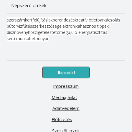
Népszerű címkék
szerszám
kert
felújítás
lakberendezés
kreatív ötlet
barkácsolás
bútor
víz
fűtés
szerkesztőség
elektronika
hasznos tippek
dísznövény
hőszigetelés
tető
megújuló energia
tisztítás
kerti munka
beton
nyár
Kapcsolat
Impresszum
Médiaajánlat
Adatvédelem
Előfizetés
Szerzői jogok