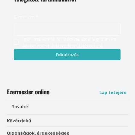
E-mail cím
*
Igen, szeretnék feliratkozni, és elfogadom az 
adatkezelést. 
Adatvédelmi tájékoztató
Feliratkozás
Ezermester online
Lap tetejére
Rovatok
Közérdekű
Újdonságok, érdekességek