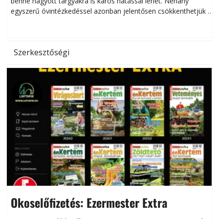
benne hagyott tárgyakra is káros hatással lehet. Néhány
egyszerű óvintézkedéssel azonban jelentősen csökkenthetjük a
hőség káros hatásait.
l
Szerkesztőségi
Okoselőfizetés: Ezermester Extra