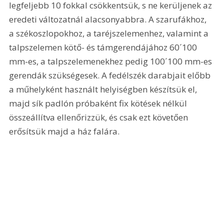
legfeljebb 10 fokkal csökkentsük, s ne kerüljenek az 
eredeti változatnál alacsonyabbra. A szarufákhoz, 
a székoszlopokhoz, a taréjszelemenhez, valamint a 
talpszelemen kötő- és támgerendájához 60´100 
mm-es, a talpszelemenekhez pedig 100´100 mm-es 
gerendák szükségesek. A fedélszék darabjait előbb 
a műhelyként használt helyiségben készítsük el, 
majd sík padlón próbaként fix kötések nélkül 
összeállítva ellenőrizzük, és csak ezt követően 
erősítsük majd a ház falára. 