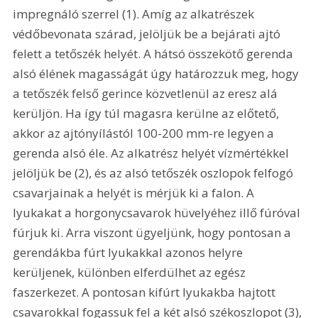
impregnáló szerrel (1). Amíg az alkatrészek 
védőbevonata szárad, jelöljük be a bejárati ajtó 
felett a tetőszék helyét. A hátsó összekötő gerenda 
alsó élének magasságát úgy határozzuk meg, hogy 
a tetőszék felső gerince közvetlenül az eresz alá 
kerüljön. Ha így túl magasra kerülne az előtető, 
akkor az ajtónyílástól 100-200 mm-re legyen a 
gerenda alsó éle. Az alkatrész helyét vízmértékkel 
jelöljük be (2), és az alsó tetőszék oszlopok felfogó 
csavarjainak a helyét is mérjük ki a falon. A 
lyukakat a horgonycsavarok hüvelyéhez illő fúróval 
fúrjuk ki. Arra viszont ügyeljünk, hogy pontosan a 
gerendákba fúrt lyukakkal azonos helyre 
kerüljenek, különben elferdülhet az egész 
faszerkezet. A pontosan kifúrt lyukakba hajtott 
csavarokkal fogassuk fel a két alsó székoszlopot (3), 