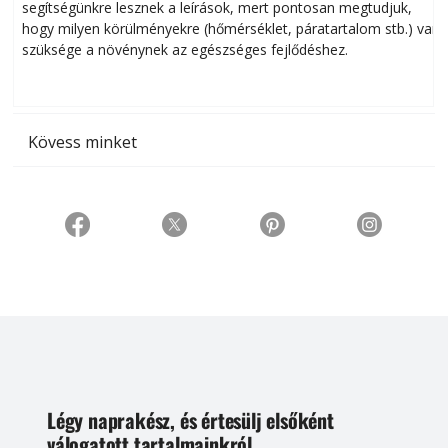
segítségünkre lesznek a leírások, mert pontosan megtudjuk,
k
hogy milyen körülményekre (hőmérséklet, páratartalom stb.) van
szüksége a növénynek az egészséges fejlődéshez.
t
Kövess minket
Légy naprakész, és értesülj elsőként
válogatott tartalmainkról