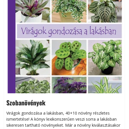
Szobanövények
Virágok gondozása a lakásban, 40+10 növény részletes
ismertetése! A könyv lexikonszerűen veszi sorra a lakásban
s
sikeresen tart­ha­tó növényeket. Már a növény kiválasztásakor
h