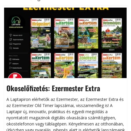
Okoselőfizetés: Ezermester Extra
A Laptapiron elérhetők az Ezermester, az Ezermester Extra és
az Ezermester Old Timer lapszámai, visszamenőleg is! A
Laptapir új, innovatív, praktikus és egyedi megoldás a
L
nyomtatott magazinok digitális olvasására számítógépen,
okostelefonon vagy táblagépen. Kényelmesen az otthonában,
útközben vagy nyaralás, pihenés alatt is elérhetők lapszámaink.
ú