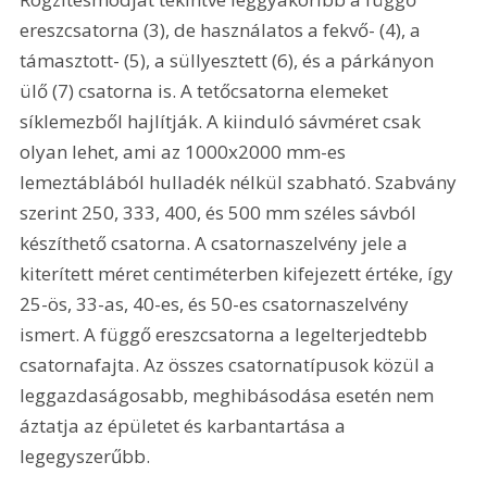
ereszcsatorna (3), de használatos a fekvő- (4), a 
támasztott- (5), a süllyesztett (6), és a párkányon 
ülő (7) csatorna is. A tetőcsatorna elemeket 
síklemezből hajlítják. A kiinduló sávméret csak 
olyan lehet, ami az 1000x2000 mm-es 
lemeztáblából hulladék nélkül szabható. Szabvány 
szerint 250, 333, 400, és 500 mm széles sávból 
készíthető csatorna. A csatornaszelvény jele a 
kiterített méret centiméterben kifejezett értéke, így 
25-ös, 33-as, 40-es, és 50-es csatornaszelvény 
ismert. A függő ereszcsatorna a legelterjedtebb 
csatornafajta. Az összes csatornatípusok közül a 
leggazdaságosabb, meghibásodása esetén nem 
áztatja az épületet és karbantartása a 
legegyszerűbb. 