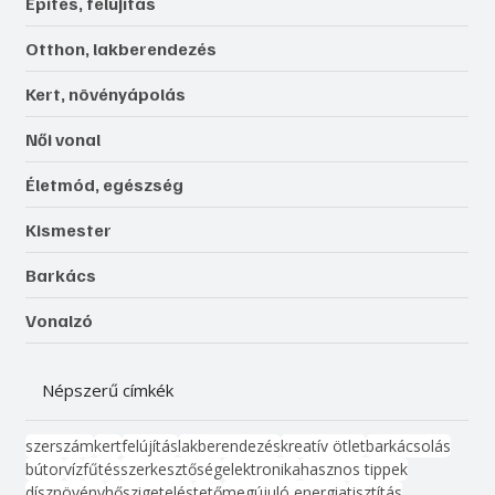
Építés, felújítás
Otthon, lakberendezés
Kert, növényápolás
Női vonal
Életmód, egészség
Kismester
Barkács
Vonalzó
Népszerű címkék
szerszám
kert
felújítás
lakberendezés
kreatív ötlet
barkácsolás
bútor
víz
fűtés
szerkesztőség
elektronika
hasznos tippek
dísznövény
hőszigetelés
tető
megújuló energia
tisztítás