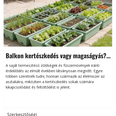
Balkon kertészkedés vagy magaságyás?
Helytakarékos kertészkedés
A saját termesztésű zöldségek és fűszernövények iránti
érdeklődés az elmúlt években látványosan megnőtt. Egyre
többen szeretnék tudni, honnan származik az élelmiszer az
l
asztalukra, miközben a kertészkedés sokak számára
kikapcsolódást és feltöltődést is jelent.
é
d
Szerkesztőségi