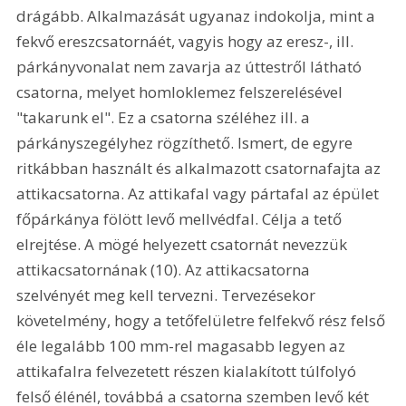
drágább. Alkalmazását ugyanaz indokolja, mint a 
fekvő ereszcsatornáét, vagyis hogy az eresz-, ill. 
párkányvonalat nem zavarja az úttestről látható 
csatorna, melyet homloklemez felszerelésével 
"takarunk el". Ez a csatorna széléhez ill. a 
párkányszegélyhez rögzíthető. Ismert, de egyre 
ritkábban használt és alkalmazott csatornafajta az 
attikacsatorna. Az attikafal vagy pártafal az épület 
főpárkánya fölött levő mellvédfal. Célja a tető 
elrejtése. A mögé helyezett csatornát nevezzük 
attikacsatornának (10). Az attikacsatorna 
szelvényét meg kell tervezni. Tervezésekor 
követelmény, hogy a tetőfelületre felfekvő rész felső 
éle legalább 100 mm-rel magasabb legyen az 
attikafalra felvezetett részen kialakított túlfolyó 
felső élénél, továbbá a csatorna szemben levő két 