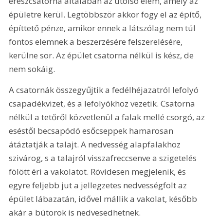
ereszcsatorna általában az utolsó elem, amely az 
épületre kerül. Legtöbbször akkor fogy el az építő, 
építtető pénze, amikor ennek a látszólag nem túl 
fontos elemnek a beszerzésére felszerelésére, 
kerülne sor. Az épület csatorna nélkül is kész, de 
nem sokáig.
A csatornák összegyűjtik a fedélhéjazatról lefolyó 
csapadékvizet, és a lefolyókhoz vezetik. Csatorna 
nélkül a tetőről közvetlenül a falak mellé csorgó, az 
eséstől becsapódó esőcseppek hamarosan 
átáztatják a talajt. A nedvesség alapfalakhoz 
szivárog, s a talajról visszafreccsenve a szigetelés 
fölött éri a vakolatot. Rövidesen megjelenik, és 
egyre feljebb jut a jellegzetes nedvességfolt az 
épület lábazatán, idővel mállik a vakolat, később 
akár a bútorok is nedvesedhetnek. 