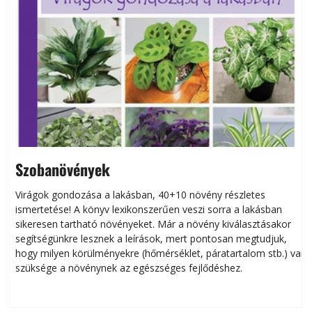
Szobanövények
Virágok gondozása a lakásban, 40+10 növény részletes
ismertetése! A könyv lexikonszerűen veszi sorra a lakásban
s
sikeresen tart­ha­tó növényeket. Már a növény kiválasztásakor
h
segítségünkre lesznek a leírások, mert pontosan megtudjuk,
k
hogy milyen körülményekre (hőmérséklet, páratartalom stb.) van
szüksége a növénynek az egészséges fejlődéshez.
t