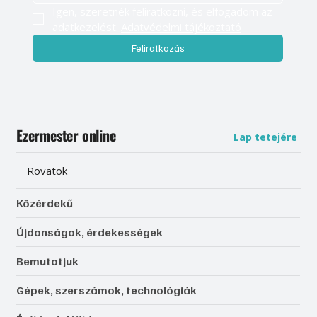
Igen, szeretnék feliratkozni, és elfogadom az 
adatkezelést. 
Adatvédelmi tájékoztató
Feliratkozás
Ezermester online
Lap tetejére
Rovatok
Közérdekű
Újdonságok, érdekességek
Bemutatjuk
Gépek, szerszámok, technológiák