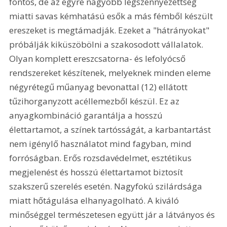
fontos, de az egyre nagyobb légszennyezettség 
miatti savas kémhatású esők a más fémből készült 
ereszeket is megtámadják. Ezeket a "hátrányokat" 
próbálják kiküszöbölni a szakosodott vállalatok. 
Olyan komplett ereszcsatorna- és lefolyócső 
rendszereket készítenek, melyeknek minden eleme 
négyrétegű műanyag bevonattal (12) ellátott 
tűzihorganyzott acéllemezből készül. Ez az 
anyagkombináció garantálja a hosszú 
élettartamot, a színek tartósságát, a karbantartást 
nem igénylő használatot mind fagyban, mind 
forróságban. Erős rozsdavédelmet, esztétikus 
megjelenést és hosszú élettartamot biztosít 
szakszerű szerelés esetén. Nagyfokú szilárdsága 
miatt hőtágulása elhanyagolható. A kiváló 
minőséggel természetesen együtt jár a látványos és 