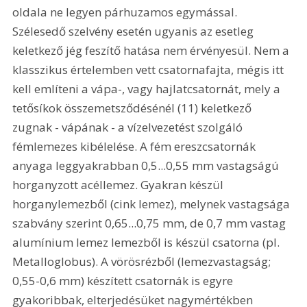
oldala ne legyen párhuzamos egymással. 
Szélesedő szelvény esetén ugyanis az esetleg 
keletkező jég feszítő hatása nem érvényesül. Nem a 
klasszikus értelemben vett csatornafajta, mégis itt 
kell említeni a vápa-, vagy hajlatcsatornát, mely a 
tetősíkok összemetsződésénél (11) keletkező 
zugnak - vápának - a vízelvezetést szolgáló 
fémlemezes kibélelése. A fém ereszcsatornák 
anyaga leggyakrabban 0,5...0,55 mm vastagságú 
horganyzott acéllemez. Gyakran készül 
horganylemezből (cink lemez), melynek vastagsága 
szabvány szerint 0,65...0,75 mm, de 0,7 mm vastag 
alumínium lemez lemezből is készül csatorna (pl. 
Metalloglobus). A vörösrézből (lemezvastagság; 
0,55-0,6 mm) készített csatornák is egyre 
gyakoribbak, elterjedésüket nagymértékben 