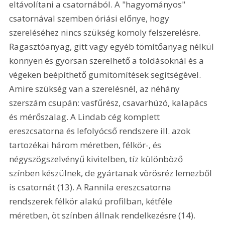
eltávolítani a csatornából. A "hagyományos" 
csatornával szemben óriási előnye, hogy 
szereléséhez nincs szükség komoly felszerelésre. 
Ragasztóanyag, gitt vagy egyéb tömítőanyag nélkül 
könnyen és gyorsan szerelhető a toldásoknál és a 
végeken beépíthető gumitömítések segítségével. 
Amire szükség van a szerelésnél, az néhány 
szerszám csupán: vasfűrész, csavarhúzó, kalapács 
és mérőszalag. A Lindab cég komplett 
ereszcsatorna és lefolyócső rendszere ill. azok 
tartozékai három méretben, félkör-, és 
négyszögszelvényű kivitelben, tíz különböző 
színben készülnek, de gyártanak vörösréz lemezből 
is csatornát (13). A Rannila ereszcsatorna 
rendszerek félkör alakú profilban, kétféle 
méretben, öt színben állnak rendelkezésre (14). 