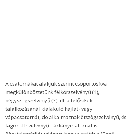
A csatornákat alakjuk szerint csoportosítva 
megkülönböztetünk félkörszelvényű (1), 
négyszögszelvényű (2), ill. a tetősíkok 
találkozásánál kialakuló hajlat- vagy 
vápacsatornát, de alkalmaznak ötszögszelvényű, és 
tagozott szelvényű párkánycsatornát is. 
Rögzítésmódját tekintve leggyakoribb a függő 