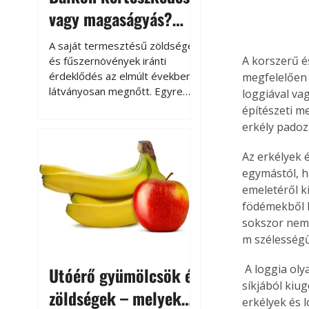
vagy magaságyás?
Helytakarékos
A saját termesztésű zöldségek
kertészkedés
A korszerű é
és fűszernövények iránti
érdeklődés az elmúlt években
megfelelően 
látványosan megnőtt. Egyre
loggiával vag
többen szeretnék tudni, honnan
építészeti m
származik az élelmiszer az
erkély padoza
asztalukra, miközben a
kertészkedés sokak számára
Az erkélyek
kikapcsolódást és feltöltődést
egymástól, h
is jelent.
emeletéről k
födémekből k
sokszor nem 
m szélességű
 A loggia olyan erkély, amelynek egy vagy mindkét oldala fallal határolt, vagy a homlokzat 
Utóérő gyümölcsök és
síkjából kiu
zöldségek – melyek
erkélyek és 