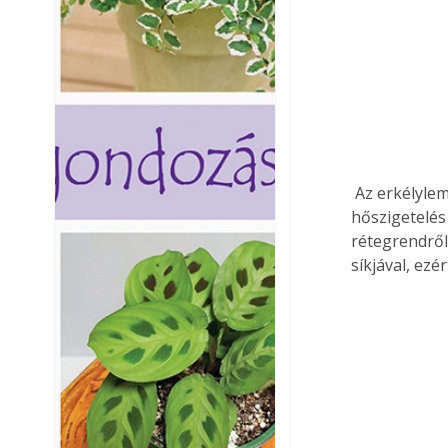
 Az erkélylemez szigetelésének rétegrendje egyenes vagy fordított lehet. Ha a 
hőszigetelés 
rétegrendről
síkjával, ez