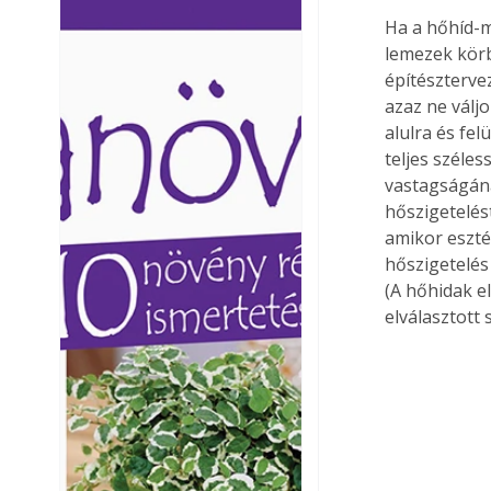
Ezermester lapszámai. A
Ezermester lapszámai
Ha a hőhíd-m
Laptapir kényelmes megoldás,
Laptapir kényelmes 
lemezek körb
mert: – t
mert: – t
építészterve
azaz ne válj
alulra és fel
teljes széle
vastagságána
hőszigetelés
amikor eszté
hőszigetelés
(A hőhidak e
elválasztott