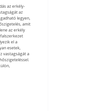
ás az erkély-
stagságát az 
ogadható legyen, 
őszigetelés, amit 
lene az erkély 
falszerkezet 
ezik el a 
yan esetek, 
ez vastagságát a 
hőszigeteléssel. 
ülön, 