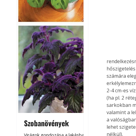
rendelkezésr
hőszigetelés
számára eleg
erkélylemezr
2-4 cm-es ví
(ha pl. 2 rét
sarkokban mé
valamint a l
a valóságban
Szobanövények
Virágoskert: k
lehet sziget
teraszon, laká
nélkül).
Virágok gondozása a lakásban,