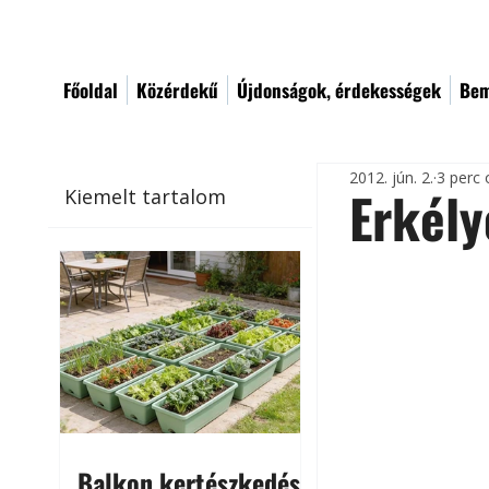
Főoldal
Közérdekű
Újdonságok, érdekességek
Bem
2012. jún. 2.
3 perc 
Erkély
Kiemelt tartalom
Balkon kertészkedés