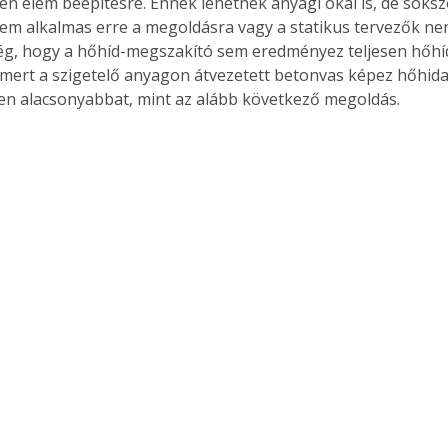
yen elem beépítésre. Ennek lehetnek anyagi okai is, de soksz
em alkalmas erre a megoldásra vagy a statikus tervezők nem
ég, hogy a hőhíd-megszakító sem eredményez teljesen hőh
 mert a szigetelő anyagon átvezetett betonvas képez hőhidat
Együtt jobban megéri!
n alacsonyabbat, mint az alább következő megoldás.
Bővebb információ itt!
k az
Együtt jobban megéri! A
mester
könyvek tetszőleges
er Old
párosítással kedvezményes
áron, 0 Ft postaköltséggel
ptapir új,
megrendelhetők!
és egyedi
tt
lvasására
elefonon
nyelmesen
ben vagy
t is
. Bárhol,
ön élve
ashatók az