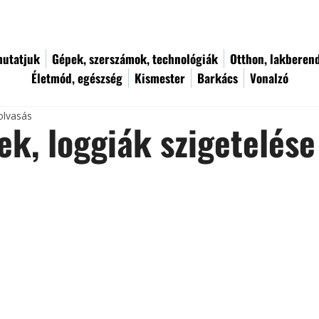
utatjuk
Gépek, szerszámok, technológiák
Otthon, lakberen
Életmód, egészség
Kismester
Barkács
Vonalzó
olvasás
ek, loggiák szigetelése