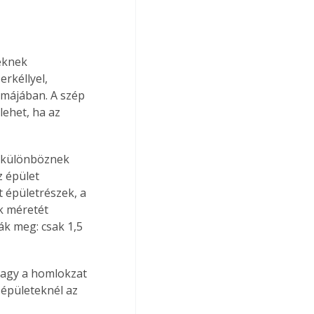
eknek 
rkéllyel, 
ormájában. A szép 
ehet, ha az 
 különböznek 
z épület 
 épületrészek, a 
k méretét 
k meg: csak 1,5 
 épületeknél az 