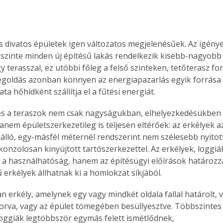
s divatos épületek igen változatos megjelenésűek. Az igény
szinte minden új építésű lakás rendelkezik kisebb-nagyobb e
y terasszal, ez utóbbi főleg a felső szinteken, tetőterasz f
egoldás azonban könnyen az energiapazarlás egyik forrása l
ta hőhídként szállítja el a fűtési energiát.
 és a teraszok nem csak nagyságukban, elhelyezkedésükben
anem épületszerkezetileg is teljesen eltérőek: az erkélyek a
iálló, egy-másfél méternél rendszerint nem szélesebb nyitott
onzolosan kinyújtott tartószerkezettel. Az erkélyek, loggiá
a használhatóság, hanem az építésügyi előírások határozzá
 erkélyek állhatnak ki a homlokzat síkjából.
gorva, vagy az épület tömegében besüllyesztve. Többszintes
loggiák legtöbbször egymás felett ismétlődnek, 