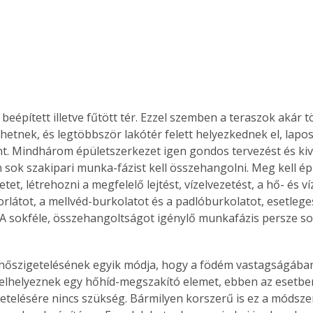
 beépített illetve fűtött tér. Ezzel szemben a teraszok akár 
ehetnek, és legtöbbször lakótér felett helyezkednek el, lapos
t. Mindhárom épületszerkezet igen gondos tervezést és kivit
 sok szakipari munka-fázist kell összehangolni. Meg kell épí
tet, létrehozni a megfelelő lejtést, vízelvezetést, a hő- és ví
korlátot, a mellvéd-burkolatot és a padlóburkolatot, esetleg
t. A sokféle, összehangoltságot igénylő munkafázis persze so
lhelyeznek egy hőhíd-megszakító elemet, ebben az esetben
etelésére nincs szükség. Bármilyen korszerű is ez a módsze