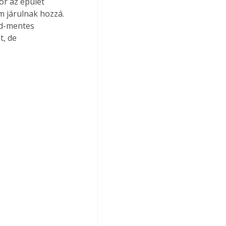
or az épület 
 járulnak hozzá. 
íd-mentes 
, de 