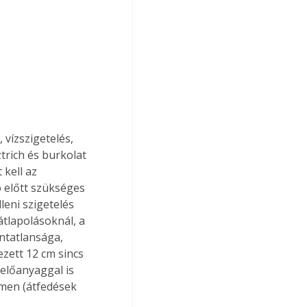
vízszigetelés, 
trich és burkolat 
kell az 
 előtt szükséges 
leni szigetelés 
átlapolásoknál, a 
ntatlansága, 
zett 12 cm sincs 
előanyaggal is 
men (átfedések 