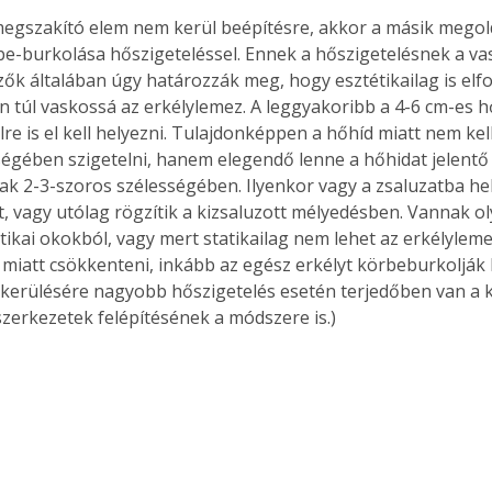
. A
egszakító elem nem kerül beépítésre, akkor a másik megold
megoldás,
e-burkolása hőszigeteléssel. Ennek a hőszigetelésnek a va
zők általában úgy határozzák meg, hogy esztétikailag is elf
on túl vaskossá az erkélylemez. A leggyakoribb a 4-6 cm-es h
ülre is el kell helyezni. Tulajdonképpen a hőhíd miatt nem kel
sségében szigetelni, hanem elegendő lenne a hőhidat jelentő 
k 2-3-szoros szélességében. Ilyenkor vagy a zsaluzatba hely
t, vagy utólag rögzítik a kizsaluzott mélyedésben. Vannak ol
tikai okokból, vagy mert statikailag nem lehet az erkélylem
 miatt csökkenteni, inkább az egész erkélyt körbeburkolják 
lkerülésére nagyobb hőszigetelés esetén terjedőben van a k
 szerkezetek felépítésének a módszere is.)