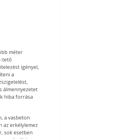
több méter 
-tető 
elezést igényel, 
teni a 
zszigetelést, 
es álmennyezetet 
k hiba forrása 
 az erkélylemez 
r, sok esetben 