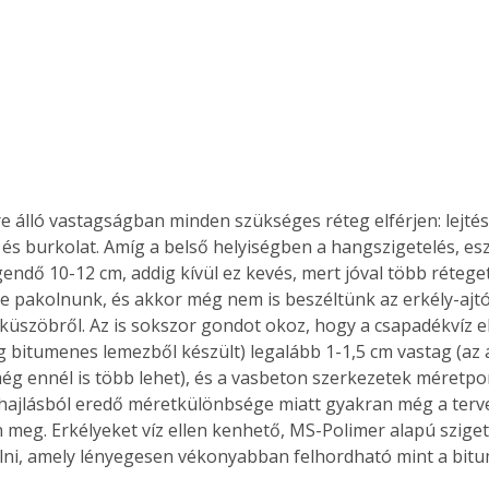
e álló vastagságban minden szükséges réteg elférjen: lejtés, 
 és burkolat. Amíg a belső helyiségben a hangszigetelés, esz
endő 10-12 cm, addig kívül ez kevés, mert jóval több réteget 
e pakolnunk, és akkor még nem is beszéltünk az erkély-ajtó
zküszöbről. Az is sokszor gondot okoz, hogy a csapadékvíz el
eg bitumenes lemezből készült) legalább 1-1,5 cm vastag (az 
g ennél is több lehet), és a vasbeton szerkezetek méretpo
ehajlásból eredő méretkülönbsége miatt gyakran még a terve
 meg. Erkélyeket víz ellen kenhető, MS-Polimer alapú sziget
ertben,
Gyógyító növények: a
elni, amely lényegesen vékonyabban felhordható mint a bitu
sban
természet kincsei az