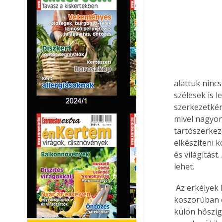
alattuk nincs
szélesek is l
szerkezetkén
mivel nagyon
tartószerkeze
elkészíteni 
és világítás
lehet.
 Az erkélyek hőszigetelésének egyik módja, hogy a födém vastagságában, a vasbeton 
koszorúban e
külön hőszig