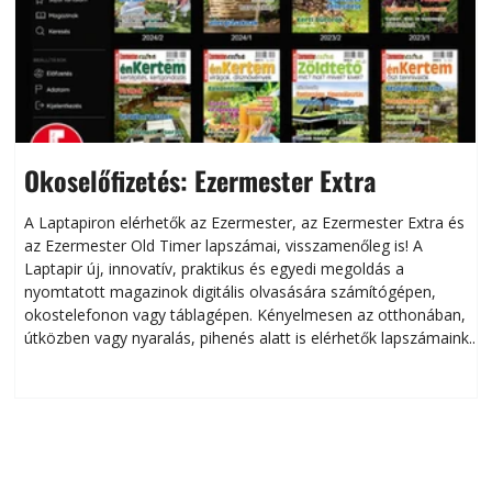
Okoselőfizetés: Ezermester Extra
A Laptapiron elérhetők az Ezermester, az Ezermester Extra és
az Ezermester Old Timer lapszámai, visszamenőleg is! A
Laptapir új, innovatív, praktikus és egyedi megoldás a
L
nyomtatott magazinok digitális olvasására számítógépen,
okostelefonon vagy táblagépen. Kényelmesen az otthonában,
útközben vagy nyaralás, pihenés alatt is elérhetők lapszámaink.
ú
Bárhol, bármikor, akár külföldön élve vagy dolgozva is
B
olvashatók az Ezermester lapszámai. A Laptapir kényelmes
megoldás, mert: – t