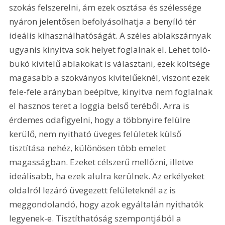
szokás felszerelni, ám ezek osztása és szélessége 
nyáron jelentősen befolyásolhatja a benyíló tér 
ideális kihasználhatóságát. A széles ablakszárnyak 
ugyanis kinyitva sok helyet foglalnak el. Lehet toló-
bukó kivitelű ablakokat is választani, ezek költsége 
magasabb a szokványos kivitelűeknél, viszont ezek 
fele-fele arányban beépítve, kinyitva nem foglalnak 
el hasznos teret a loggia belső teréből. Arra is 
érdemes odafigyelni, hogy a többnyire felülre 
kerülő, nem nyitható üveges felületek külső 
tisztítása nehéz, különösen több emelet 
magasságban. Ezeket célszerű mellőzni, illetve 
ideálisabb, ha ezek alulra kerülnek. Az erkélyeket 
oldalról lezáró üvegezett felületeknél az is 
meggondolandó, hogy azok egyáltalán nyithatók 
legyenek-e. Tisztíthatóság szempontjából a 