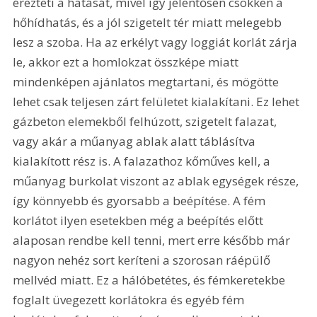
érezteti a hatását, mivel így jelentősen csökken a 
hőhídhatás, és a jól szigetelt tér miatt melegebb 
lesz a szoba. Ha az erkélyt vagy loggiát korlát zárja 
le, akkor ezt a homlokzat összképe miatt 
mindenképen ajánlatos megtartani, és mögötte 
lehet csak teljesen zárt felületet kialakítani. Ez lehet 
gázbeton elemekből felhúzott, szigetelt falazat, 
vagy akár a műanyag ablak alatt táblásítva 
kialakított rész is. A falazathoz kőműves kell, a 
műanyag burkolat viszont az ablak egységek része, 
így könnyebb és gyorsabb a beépítése. A fém 
korlátot ilyen esetekben még a beépítés előtt 
alaposan rendbe kell tenni, mert erre később már 
nagyon nehéz sort keríteni a szorosan ráépülő 
mellvéd miatt. Ez a hálóbetétes, és fémkeretekbe 
foglalt üvegezett korlátokra és egyéb fém 