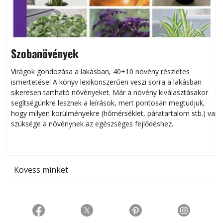
Szobanövények
Virágok gondozása a lakásban, 40+10 növény részletes
ismertetése! A könyv lexikonszerűen veszi sorra a lakásban
s
sikeresen tart­ha­tó növényeket. Már a növény kiválasztásakor
h
segítségünkre lesznek a leírások, mert pontosan megtudjuk,
k
hogy milyen körülményekre (hőmérséklet, páratartalom stb.) van
szüksége a növénynek az egészséges fejlődéshez.
t
Kövess minket