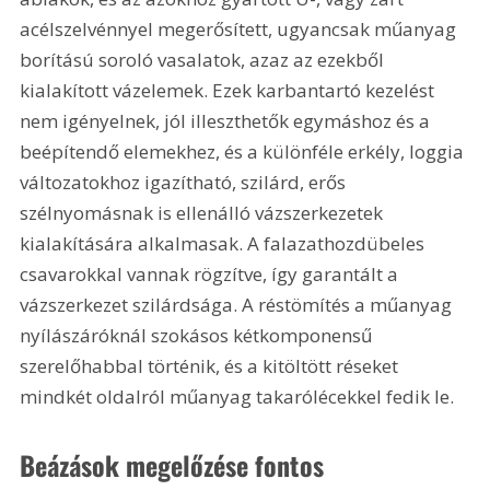
acélszelvénnyel megerősített, ugyancsak műanyag 
borítású soroló vasalatok, azaz az ezekből 
kialakított vázelemek. Ezek karbantartó kezelést 
nem igényelnek, jól illeszthetők egymáshoz és a 
beépítendő elemekhez, és a különféle erkély, loggia 
változatokhoz igazítható, szilárd, erős 
szélnyomásnak is ellenálló vázszerkezetek 
kialakítására alkalmasak. A falazathozdübeles 
csavarokkal vannak rögzítve, így garantált a 
vázszerkezet szilárdsága. A réstömítés a műanyag 
nyílászáróknál szokásos kétkomponensű 
szerelőhabbal történik, és a kitöltött réseket 
mindkét oldalról műanyag takarólécekkel fedik le.
Beázások megelőzése fontos