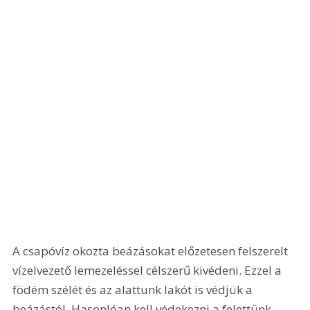
A csapóvíz okozta beázásokat előzetesen felszerelt 
vízelvezető lemezeléssel célszerű kivédeni. Ezzel a 
födém szélét és az alattunk lakót is védjük a 
beázástól. Hasonlóan kell védekezni a felettünk 