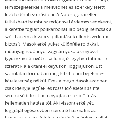
fém szegletekkel a mellvédhez és az erkély felett 
levő födémhez erősíteni. A Nap sugarai ellen 
felhúzható bambusz redőnnyel érdemes védekezni, 
a keretbe foglalt polikarbonát lap pedig nemcsak a 
szél, hanem a kíváncsi pillantások ellen is védelmet 
biztosít. Mások erkélyüket különféle rolókkal, 
műanyag redőnnyel vagy árnyékoló ernyővel 
igyekeznek árnyékossá tenni, és egyben intimebb 
szférát kialakítani erkélyükön, loggiájukon. Ezt 
számtalan formában meg lehet tenni bejelentési 
kötelezettség nélkül. Ezek a megoldások azonban 
csak idényjellegűek, és rossz idő esetén szinte 
semmi védelmet nem nyújtanak az időjárás 
kellemetlen hatásaitól. Aki viszont erkélyét, 
loggiáját egész évben szeretné használni, az 
biztosan a teljes felületen történő beépítés mellet 