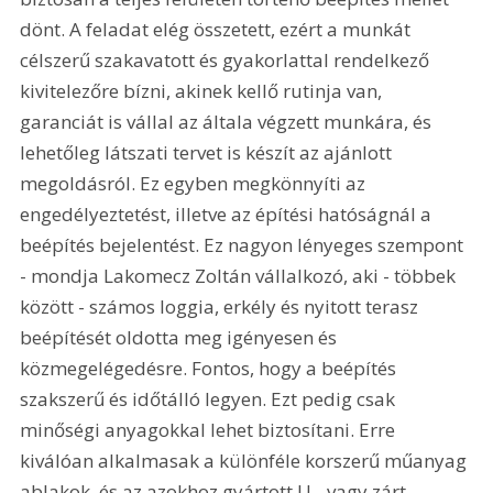
dönt. A feladat elég összetett, ezért a munkát 
célszerű szakavatott és gyakorlattal rendelkező 
kivitelezőre bízni, akinek kellő rutinja van, 
garanciát is vállal az általa végzett munkára, és 
lehetőleg látszati tervet is készít az ajánlott 
megoldásról. Ez egyben megkönnyíti az 
engedélyeztetést, illetve az építési hatóságnál a 
beépítés bejelentést. Ez nagyon lényeges szempont 
- mondja Lakomecz Zoltán vállalkozó, aki - többek 
között - számos loggia, erkély és nyitott terasz 
beépítését oldotta meg igényesen és 
közmegelégedésre. Fontos, hogy a beépítés 
szakszerű és időtálló legyen. Ezt pedig csak 
minőségi anyagokkal lehet biztosítani. Erre 
kiválóan alkalmasak a különféle korszerű műanyag 
ablakok, és az azokhoz gyártott U-, vagy zárt 