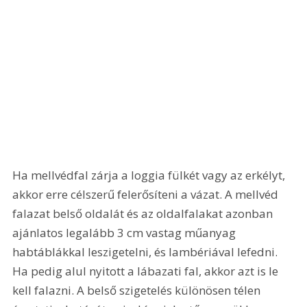
Ha mellvédfal zárja a loggia fülkét vagy az erkélyt, 
akkor erre célszerű felerősíteni a vázat. A mellvéd 
falazat belső oldalát és az oldalfalakat azonban 
ajánlatos legalább 3 cm vastag műanyag 
habtáblákkal leszigetelni, és lambériával lefedni. 
Ha pedig alul nyitott a lábazati fal, akkor azt is le 
kell falazni. A belső szigetelés különösen télen 