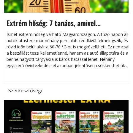
Extrém hőség: 7 tanács, amivel
megóvhatjuk autónkat a nyári károktól
Ismét extrém hőség várható Magyarországon. A tűző napon álló
autók utastere már néhány perc alatt rendkívül felmelegszik, és
rövid időn belül akár a 60-70 °C-ot is megközelítheti. Ez nemcsak
n
a beszállást teszi kellemetlenné, hanem az autó állapotára és a
benne hagyott tárgyakra is káros hatással lehet. Néhány
egyszerű óvintézkedéssel azonban jelentősen csökkenthetjük a
hőség káros hatásait.
l
Szerkesztőségi