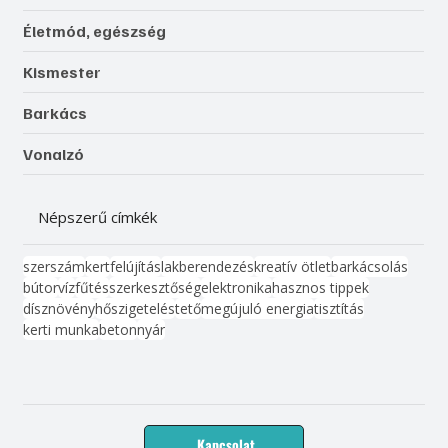
Életmód, egészség
Kismester
Barkács
Vonalzó
Népszerű címkék
szerszám
kert
felújítás
lakberendezés
kreatív ötlet
barkácsolás
bútor
víz
fűtés
szerkesztőség
elektronika
hasznos tippek
dísznövény
hőszigetelés
tető
megújuló energia
tisztítás
kerti munka
beton
nyár
Kapcsolat