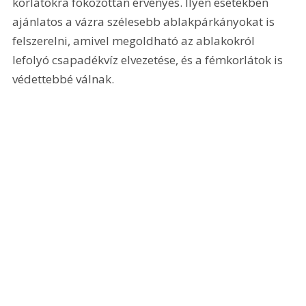
korlátokra fokozottan érvényes. Ilyen esetekben 
ajánlatos a vázra szélesebb ablakpárkányokat is 
felszerelni, amivel megoldható az ablakokról 
lefolyó csapadékvíz elvezetése, és a fémkorlátok is 
védettebbé válnak.