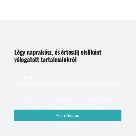
Légy naprakész, és értesülj elsőként
válogatott tartalmainkról
E-mail cím
*
Igen, szeretnék feliratkozni, és elfogadom az 
adatkezelést. 
Adatvédelmi tájékoztató
Feliratkozás