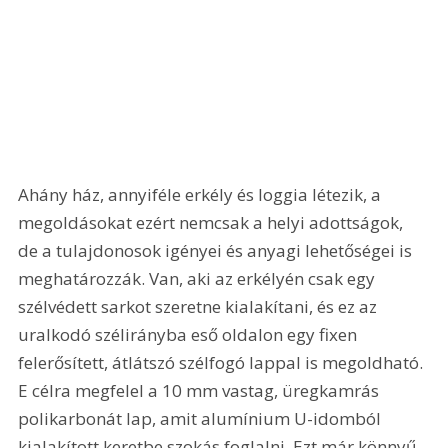
Ahány ház, annyiféle erkély és loggia létezik, a 
megoldásokat ezért nemcsak a helyi adottságok, 
de a tulajdonosok igényei és anyagi lehetőségei is 
meghatározzák. Van, aki az erkélyén csak egy 
szélvédett sarkot szeretne kialakítani, és ez az 
uralkodó szélirányba eső oldalon egy fixen 
felerősített, átlátszó szélfogó lappal is megoldható. 
E célra megfelel a 10 mm vastag, üregkamrás 
polikarbonát lap, amit alumínium U-idomból 
kialakított keretbe szokás foglalni. Ezt már könnyű 