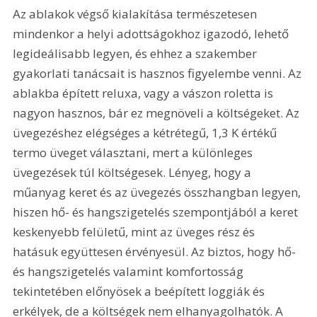
Az ablakok végső kialakítása természetesen 
mindenkor a helyi adottságokhoz igazodó, lehető 
legideálisabb legyen, és ehhez a szakember 
gyakorlati tanácsait is hasznos figyelembe venni. Az 
ablakba épített reluxa, vagy a vászon roletta is 
nagyon hasznos, bár ez megnöveli a költségeket. Az 
üvegezéshez elégséges a kétrétegű, 1,3 K értékű 
termo üveget választani, mert a különleges 
üvegezések túl költségesek. Lényeg, hogy a 
műanyag keret és az üvegezés összhangban legyen, 
hiszen hő- és hangszigetelés szempontjából a keret 
keskenyebb felületű, mint az üveges rész és 
hatásuk együttesen érvényesül. Az biztos, hogy hő- 
és hangszigetelés valamint komfortosság 
tekintetében előnyösek a beépített loggiák és 
erkélyek, de a költségek nem elhanyagolhatók. A 