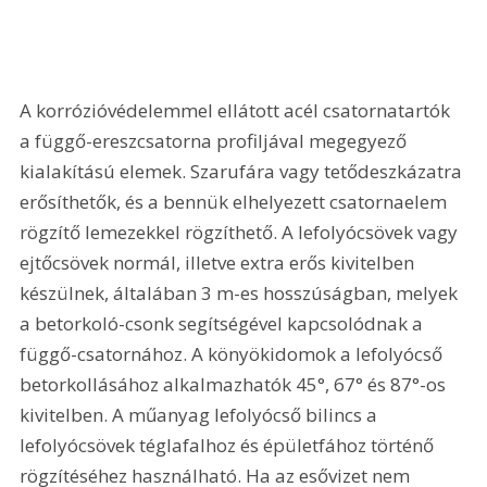
A korrózióvédelemmel ellátott acél csatornatartók 
a függő-ereszcsatorna profiljával megegyező 
kialakítású elemek. Szarufára vagy tetődeszkázatra 
erősíthetők, és a bennük elhelyezett csatornaelem 
rögzítő lemezekkel rögzíthető. A lefolyócsövek vagy 
ejtőcsövek normál, illetve extra erős kivitelben 
készülnek, általában 3 m-es hosszúságban, melyek 
a betorkoló-csonk segítségével kapcsolódnak a 
függő-csatornához. A könyökidomok a lefolyócső 
betorkollásához alkalmazhatók 45°, 67° és 87°-os 
kivitelben. A műanyag lefolyócső bilincs a 
lefolyócsövek téglafalhoz és épületfához történő 
rögzítéséhez használható. Ha az esővizet nem 