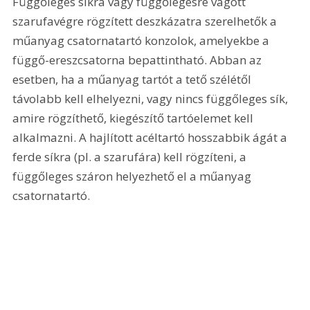
Függőleges síkra vagy függőlegesre vágott 
szarufavégre rögzített deszkázatra szerelhetők a 
műanyag csatornatartó konzolok, amelyekbe a 
függő-ereszcsatorna bepattintható. Abban az 
esetben, ha a műanyag tartót a tető szélétől 
távolabb kell elhelyezni, vagy nincs függőleges sík, 
amire rögzíthető, kiegészítő tartóelemet kell 
alkalmazni. A hajlított acéltartó hosszabbik ágát a 
ferde síkra (pl. a szarufára) kell rögzíteni, a 
függőleges száron helyezhető el a műanyag 
csatornatartó. 