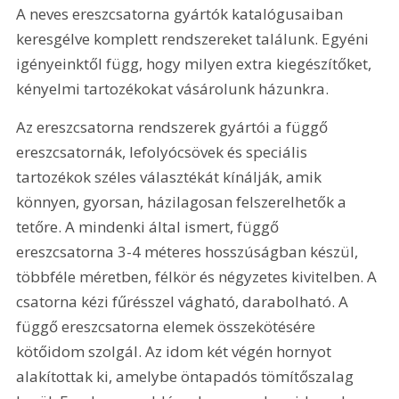
A neves ereszcsatorna gyártók katalógusaiban 
keresgélve komplett rendszereket találunk. Egyéni 
igényeinktől függ, hogy milyen extra kiegészítőket, 
kényelmi tartozékokat vásárolunk házunkra.
Az ereszcsatorna rendszerek gyártói a függő 
ereszcsatornák, lefolyócsövek és speciális 
tartozékok széles választékát kínálják, amik 
könnyen, gyorsan, házilagosan felszerelhetők a 
tetőre. A mindenki által ismert, függő 
ereszcsatorna 3-4 méteres hosszúságban készül, 
többféle méretben, félkör és négyzetes kivitelben. A 
csatorna kézi fűrésszel vágható, darabolható. A 
függő ereszcsatorna elemek összekötésére 
kötőidom szolgál. Az idom két végén hornyot 
alakítottak ki, amelybe öntapadós tömítőszalag 