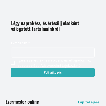
Légy naprakész, és értesülj elsőként
válogatott tartalmainkról
E-mail cím
*
Igen, szeretnék feliratkozni, és elfogadom az 
adatkezelést. 
Adatvédelmi tájékoztató
Feliratkozás
Ezermester online
Lap tetejére