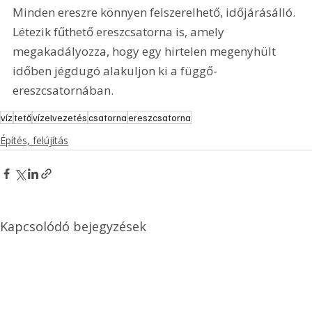
Minden ereszre könnyen felszerelhető, időjárásálló. 
Létezik fűthető ereszcsatorna is, amely 
megakadályozza, hogy egy hirtelen megenyhült 
időben jégdugó alakuljon ki a függő-
ereszcsatornában. 
víz
tető
vízelvezetés
csatorna
ereszcsatorna
Építés, felújítás
Kapcsolódó bejegyzések