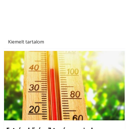
Betonjárda készítése lépésről lépésre – így
készül tartós betonburkolat
Kiemelt tartalom