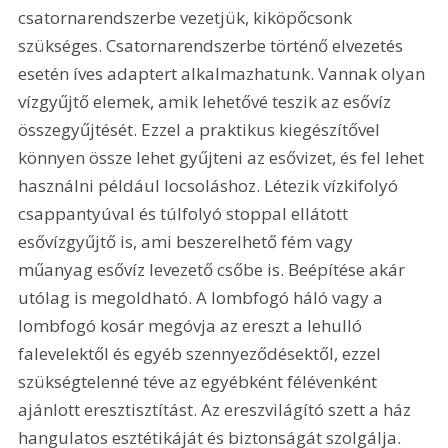
csatornarendszerbe vezetjük, kiköpőcsonk 
szükséges. Csatornarendszerbe történő elvezetés 
esetén íves adaptert alkalmazhatunk. Vannak olyan 
vízgyűjtő elemek, amik lehetővé teszik az esővíz 
összegyűjtését. Ezzel a praktikus kiegészítővel 
könnyen össze lehet gyűjteni az esővizet, és fel lehet 
használni például locsoláshoz. Létezik vízkifolyó 
csappantyúval és túlfolyó stoppal ellátott 
esővízgyűjtő is, ami beszerelhető fém vagy 
műanyag esővíz levezető csőbe is. Beépítése akár 
utólag is megoldható. A lombfogó háló vagy a 
lombfogó kosár megóvja az ereszt a lehulló 
falevelektől és egyéb szennyeződésektől, ezzel 
szükségtelenné téve az egyébként félévenként 
ajánlott eresztisztítást. Az ereszvilágító szett a ház 
hangulatos esztétikáját és biztonságát szolgálja. 