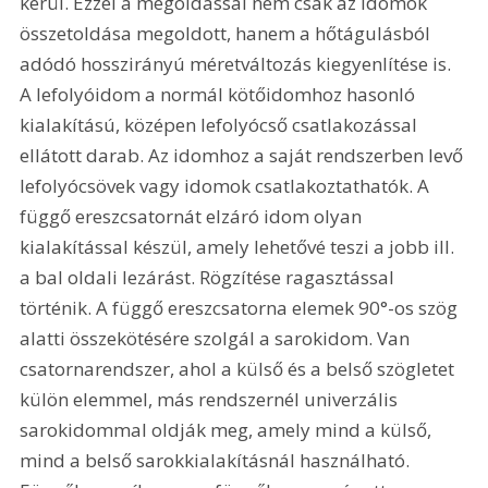
kerül. Ezzel a megoldással nem csak az idomok 
összetoldása megoldott, hanem a hőtágulásból 
adódó hosszirányú méretváltozás kiegyenlítése is. 
A lefolyóidom a normál kötőidomhoz hasonló 
kialakítású, középen lefolyócső csatlakozással 
ellátott darab. Az idomhoz a saját rendszerben levő 
lefolyócsövek vagy idomok csatlakoztathatók. A 
függő ereszcsatornát elzáró idom olyan 
kialakítással készül, amely lehetővé teszi a jobb ill. 
a bal oldali lezárást. Rögzítése ragasztással 
történik. A függő ereszcsatorna elemek 90°-os szög 
alatti összekötésére szolgál a sarokidom. Van 
csatornarendszer, ahol a külső és a belső szögletet 
külön elemmel, más rendszernél univerzális 
sarokidommal oldják meg, amely mind a külső, 
mind a belső sarokkialakításnál használható. 