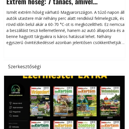
Extrém hőség: 7 tanács, amivel
megóvhatjuk autónkat a nyári károktól
Ismét extrém hőség várható Magyarországon. A tűző napon álló
autók utastere már néhány perc alatt rendkívül felmelegszik, és
rövid időn belül akár a 60-70 °C-ot is megközelítheti. Ez nemcsak
n
a beszállást teszi kellemetlenné, hanem az autó állapotára és a
benne hagyott tárgyakra is káros hatással lehet. Néhány
egyszerű óvintézkedéssel azonban jelentősen csökkenthetjük a
hőség káros hatásait.
l
Szerkesztőségi