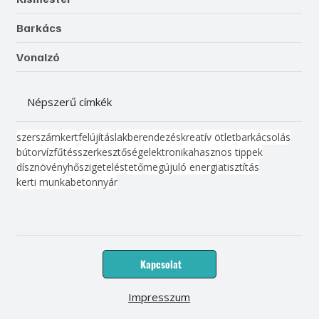
Barkács
Vonalzó
Népszerű címkék
szerszám
kert
felújítás
lakberendezés
kreatív ötlet
barkácsolás
bútor
víz
fűtés
szerkesztőség
elektronika
hasznos tippek
dísznövény
hőszigetelés
tető
megújuló energia
tisztítás
kerti munka
beton
nyár
Kapcsolat
Impresszum