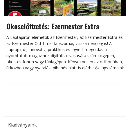
Okoselőfizetés: Ezermester Extra
A Laptapiron elérhetők az Ezermester, az Ezermester Extra és
az Ezermester Old Timer lapszámai, visszamenőleg is! A
Laptapir új, innovatív, praktikus és egyedi megoldás a
L
nyomtatott magazinok digitális olvasására számítógépen,
okostelefonon vagy táblagépen. Kényelmesen az otthonában,
útközben vagy nyaralás, pihenés alatt is elérhetők lapszámaink.
ú
Bárhol, bármikor, akár külföldön élve vagy dolgozva is
B
olvashatók az Ezermester lapszámai. A Laptapir kényelmes
megoldás, mert: – t
Kiadványaink