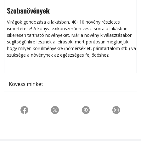
Szobanövények
Virágok gondozása a lakásban, 40+10 növény részletes
ismertetése! A könyv lexikonszerűen veszi sorra a lakásban
s
sikeresen tart­ha­tó növényeket. Már a növény kiválasztásakor
h
segítségünkre lesznek a leírások, mert pontosan megtudjuk,
k
hogy milyen körülményekre (hőmérséklet, páratartalom stb.) van
szüksége a növénynek az egészséges fejlődéshez.
t
Kövess minket