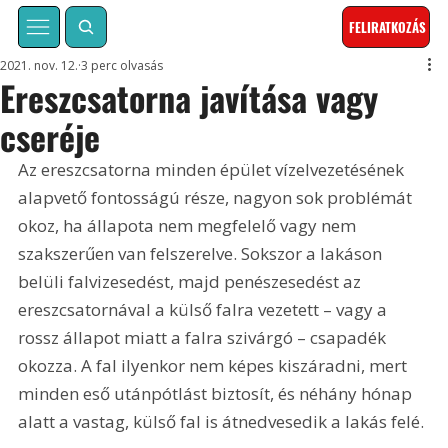
FELIRATKOZÁS
2021. nov. 12.
3 perc olvasás
Ereszcsatorna javítása vagy
cseréje
Az ereszcsatorna minden épület vízelvezetésének 
alapvető fontosságú része, nagyon sok problémát 
okoz, ha állapota nem megfelelő vagy nem 
szakszerűen van felszerelve. Sokszor a lakáson 
belüli falvizesedést, majd penészesedést az 
ereszcsatornával a külső falra vezetett – vagy a 
rossz állapot miatt a falra szivárgó – csapadék 
okozza. A fal ilyenkor nem képes kiszáradni, mert 
minden eső utánpótlást biztosít, és néhány hónap 
alatt a vastag, külső fal is átnedvesedik a lakás felé.