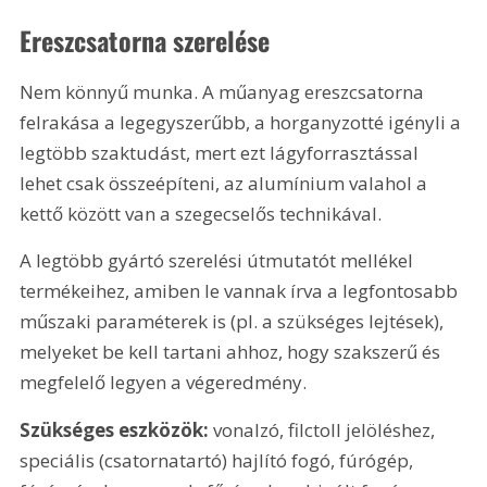
Ereszcsatorna szerelése
Nem könnyű munka. A műanyag ereszcsatorna 
felrakása a legegyszerűbb, a horganyzotté igényli a 
legtöbb szaktudást, mert ezt lágyforrasztással 
lehet csak összeépíteni, az alumínium valahol a 
kettő között van a szegecselős technikával.
A legtöbb gyártó szerelési útmutatót mellékel 
termékeihez, amiben le vannak írva a legfontosabb 
műszaki paraméterek is (pl. a szükséges lejtések), 
melyeket be kell tartani ahhoz, hogy szakszerű és 
megfelelő legyen a végeredmény.
Szükséges eszközök:
 vonalzó, filctoll jelöléshez, 
speciális (csatornatartó) hajlító fogó, fúrógép, 