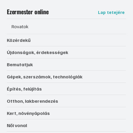
Ezermester online
Lap tetejére
Rovatok
Közérdekű
Újdonságok, érdekességek
Bemutatjuk
Gépek, szerszámok, technológiák
Építés, felújítás
Otthon, lakberendezés
Kert, növényápolás
Női vonal