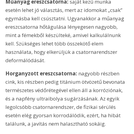
Műanyag ereszcsatorna:
 saját kezű munka 
esetén lehet jó választás, mert az idomokat „csak” 
egymásba kell csúsztatni. Ugyanakkor a műanyag 
ereszcsatorna hőtágulása lényegesen nagyobb, 
mint a fémekből készülteké, amivel kalkulálnunk 
kell. Szükséges lehet több összekötő elem 
használata, hogy elkerüljük a csatornarendszer 
deformálódását.
Horganyzott ereszcsatorna:
 nagyobb részben 
cink, kis részben pedig titánium ötvözetű bevonata 
természetes védőrétegével ellen áll a korróziónak, 
és a napfény ultraibolya sugárzásának. Az egyik 
legolcsóbb csatornarendszer, de fizikai sérülés 
esetén elég gyorsan korrodálódik, ezért, ha hibát 
találunk, a javítás nem halasztható sokáig.