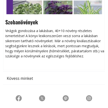
Szobanövények
Virágok gondozása a lakásban, 40+10 növény részletes
ismertetése! A könyv lexikonszerűen veszi sorra a lakásban
s
sikeresen tart­ha­tó növényeket. Már a növény kiválasztásakor
h
segítségünkre lesznek a leírások, mert pontosan megtudjuk,
k
hogy milyen körülményekre (hőmérséklet, páratartalom stb.) van
szüksége a növénynek az egészséges fejlődéshez.
t
Kövess minket