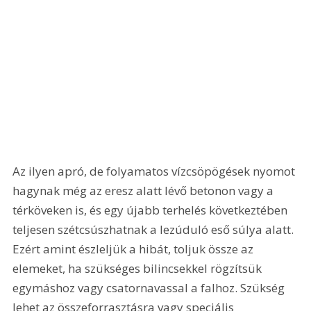
Az ilyen apró, de folyamatos vízcsö­pögések nyomot 
hagynak még az eresz alatt lévő betonon vagy a 
térköveken is, és egy újabb terhelés következtében 
teljesen szétcsúszhatnak a lezúduló eső súlya alatt. 
Ezért amint észleljük a hibát, toljuk össze az 
elemeket, ha szükséges bilincsekkel rögzítsük 
egymáshoz vagy csatornavassal a falhoz. Szükség 
lehet az összeforrasztásra vagy speciális 