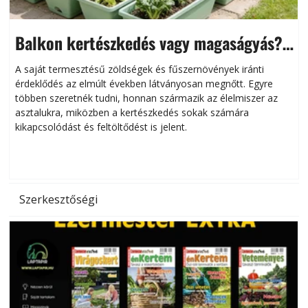
Balkon kertészkedés vagy magaságyás?
Helytakarékos kertészkedés
A saját termesztésű zöldségek és fűszernövények iránti
érdeklődés az elmúlt években látványosan megnőtt. Egyre
többen szeretnék tudni, honnan származik az élelmiszer az
l
asztalukra, miközben a kertészkedés sokak számára
kikapcsolódást és feltöltődést is jelent.
é
d
Szerkesztőségi