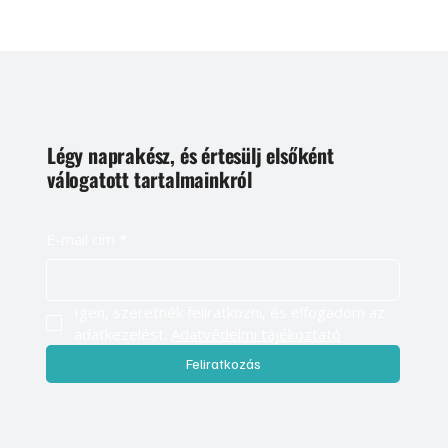
Légy naprakész, és értesülj elsőként
válogatott tartalmainkról
E-mail cím
*
Igen, szeretnék feliratkozni, és elfogadom az 
adatkezelést. 
Adatvédelmi tájékoztató
Feliratkozás