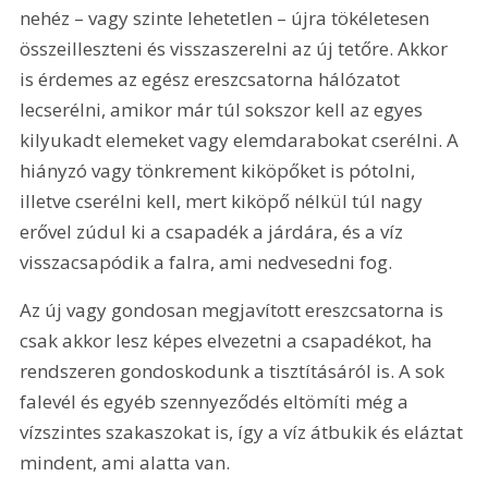
nehéz – vagy szinte lehetetlen – újra tökéletesen 
összeilleszteni és visszaszerelni az új tetőre. Akkor 
is érdemes az egész ereszcsatorna hálózatot 
lecserélni, amikor már túl sokszor kell az egyes 
kilyukadt elemeket vagy elemdarabokat cserélni. A 
hiányzó vagy tönkrement kiköpőket is pótolni, 
illetve cserélni kell, mert kiköpő nélkül túl nagy 
erővel zúdul ki a csapadék a járdára, és a víz 
visszacsapódik a falra, ami nedvesedni fog.
Az új vagy gondosan megjavított ereszcsatorna is 
csak akkor lesz képes elvezetni a csapadékot, ha 
rendszeren gondoskodunk a tisztításáról is. A sok 
falevél és egyéb szennyeződés eltömíti még a 
vízszintes szakaszokat is, így a víz átbukik és eláztat 
mindent, ami alatta van.