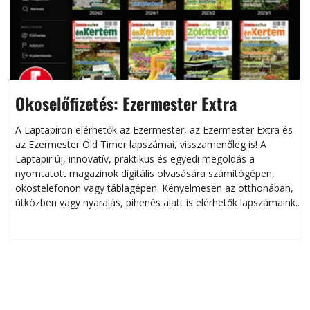
Okoselőfizetés: Ezermester Extra
A Laptapiron elérhetők az Ezermester, az Ezermester Extra és
az Ezermester Old Timer lapszámai, visszamenőleg is! A
Laptapir új, innovatív, praktikus és egyedi megoldás a
L
nyomtatott magazinok digitális olvasására számítógépen,
okostelefonon vagy táblagépen. Kényelmesen az otthonában,
útközben vagy nyaralás, pihenés alatt is elérhetők lapszámaink.
ú
Bárhol, bármikor, akár külföldön élve vagy dolgozva is
B
olvashatók az Ezermester lapszámai. A Laptapir kényelmes
megoldás, mert: – t