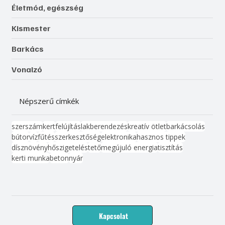
Életmód, egészség
Kismester
Barkács
Vonalzó
Népszerű címkék
szerszám
kert
felújítás
lakberendezés
kreatív ötlet
barkácsolás
bútor
víz
fűtés
szerkesztőség
elektronika
hasznos tippek
dísznövény
hőszigetelés
tető
megújuló energia
tisztítás
kerti munka
beton
nyár
Kapcsolat