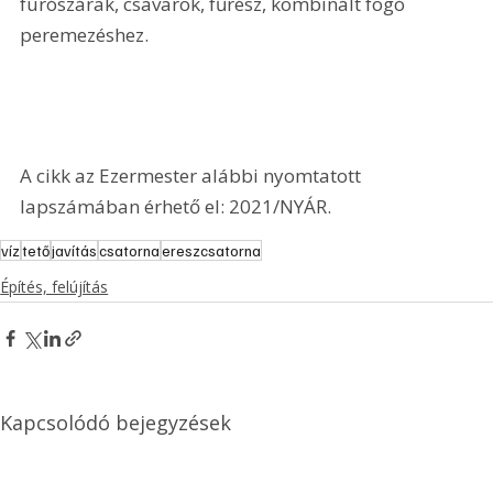
fúrószárak, csavarok, fűrész, kombinált fogó 
peremezéshez.
A cikk az Ezermester alábbi nyomtatott 
lapszámában érhető el: 2021/NYÁR.
víz
tető
javítás
csatorna
ereszcsatorna
Építés, felújítás
Kapcsolódó bejegyzések