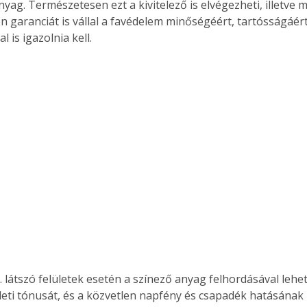
yag. Természetesen ezt a kivitelező is elvégezheti, illetve 
. A
 garanciát is vállal a favédelem minőségéért, tartósságáért,
megoldás,
l is igazolnia kell. 
eti tónusát, és a közvetlen napfény és csapadék hatásának k