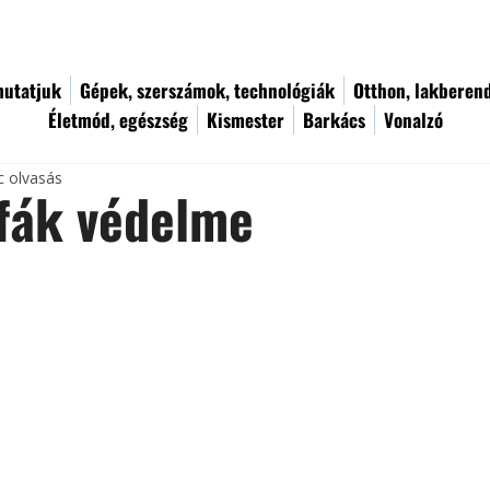
utatjuk
Gépek, szerszámok, technológiák
Otthon, lakberen
Életmód, egészség
Kismester
Barkács
Vonalzó
c olvasás
fák védelme