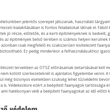
életünkben jelentős szerepet játszanak, használati tárgyain
kezeti kialakításában is fontos feladatokat látnak el. Fából 
ek jó része, előtetők, és a kerti építményeknek is kedvelt, 
 és az építmények belső terében is számos helyen kerülnek b
azonban csak megfelelő és szakszerűen kivitelezett faanya
 biztosítható. Ez pedig mindenkor a felhasználásukhoz igaz
pítészeti tervekben az OTSZ előírásainak betartásával kell 
nem kötött szerkezeteknél is ajánlatos figyelembe venni. A
ül még bizonyos esetekben szükség lehet tűzvédelmi bevo
a is. Védekezésre ezért a beépített faanyagok tartóssága 
 ami hatékonyan védi a beépített faanyagokat az idő előtti 
ző védelem