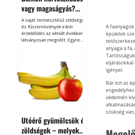
vagy magaságyás?
Helytakarékos
A saját termesztésű zöldségek
kertészkedés
A faanyagok 
és fűszernövények iránti
érdeklődés az elmúlt években
épületek szer
látványosan megnőtt. Egyre
tetőszerkezet
többen szeretnék tudni, honnan
anyaga a fa,
származik az élelmiszer az
Tartósságuk 
asztalukra, miközben a
eljárásokkal
kertészkedés sokak számára
igényel.
kikapcsolódást és feltöltődést
is jelent.
Bár ezt az é
engedélyhez 
védelmén kív
alkalmazásár
szükség van,
Utóérő gyümölcsök és
zöldségek – melyek
Megelő