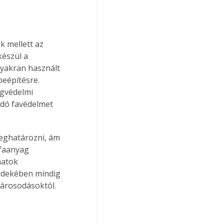
k mellett az 
készül a 
gyakran használt 
eépítésre. 
gvédelmi 
odó favédelmet 
meghatározni, ám 
 faanyag 
natok 
érdekében mindig 
károsodásoktól.