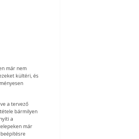
tően már nem 
zeket kültéri, és 
edményesen 
tétele bármilyen 
yíti a 
telepeken már 
 beépítésre 