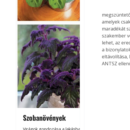
megszüntető 
amelyek csa
maradékát sz
szakember vé
lehet, az er
a bizonylato
eltávolítása,
ANTSZ ellen
Szobanövények
Virágoskert: k
teraszon, laká
Virágok gondozása a lakásban,