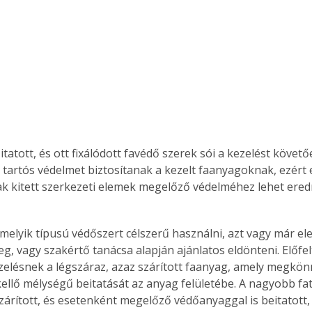
Együtt jobban megéri!
Bővebb információ itt!
k az
Együtt jobban megéri! A
mester
könyvek tetszőleges
er Old
párosítással kedvezményes
áron, 0 Ft postaköltséggel
itatott, és ott fixálódott favédő szerek sói a kezelést köve
ptapir új,
megrendelhetők!
 tartós védelmet biztosítanak a kezelt faanyagoknak, ezért e
és egyedi
ak kitett szerkezeti elemek megelőző védelméhez lehet er
tt
lvasására
elefonon
nyelmesen
g, vagy szakértő tanácsa alapján ajánlatos eldönteni. Előfel
ben vagy
t is
zelésnek a légszáraz, azaz szárított faanyag, amely megkönn
. Bárhol,
ellő mélységű beitatását az anyag felületébe. A nagyobb fa
ön élve
zárított, és esetenként megelőző védőanyaggal is beitatott,
ashatók az