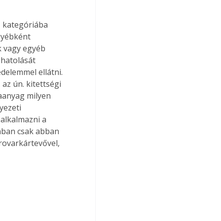
ő kategóriába 
gyébként 
k vagy egyéb 
hatolását 
elemmel ellátni. 
az ún. kitettségi 
faanyag milyen 
yezeti 
alkalmazni a 
nban csak abban 
rovarkártevővel, 