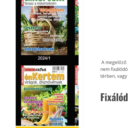
 A megelőző szerek általában kétféle bevonatot biztosítanak. A faanyagban kezelés után 
nem fixálódó
térben, vagy
Fixáló