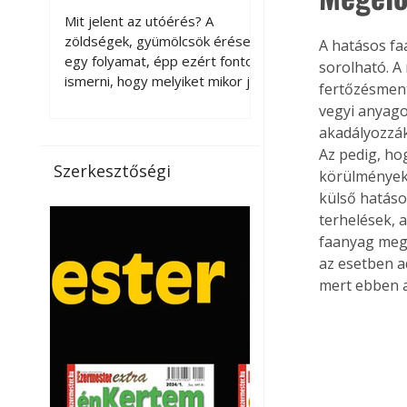
érnek tovább leszedés
Mit jelent az utóérés? A
után?
zöldségek, gyümölcsök érése
A hatásos fa
egy folyamat, épp ezért fontos
sorolható. A
ismerni, hogy melyiket mikor jó
fertőzésment
leszedni. Meg kell különböztetni
vegyi anyago
a gazdasági és a biológiai
akadályozzák
érettséget. Például a
Az pedig, ho
paradicsomot sokszor
Szerkesztőségi
körülmények 
gazdasági érettségben, azaz
külső hatáso
félig éretten szedik le, ezután
terhelések, 
utaztatják hosszan, és még
pulton tartható kell legyen.
faanyag meg
Utóérik eközben, de nem lesz
az esetben a
olyan ízű, mint amit a saját
mert ebben a
kertünkben, biológiai
érettségben szedünk le. Teljes
érettségben szedve nem
tárolható h