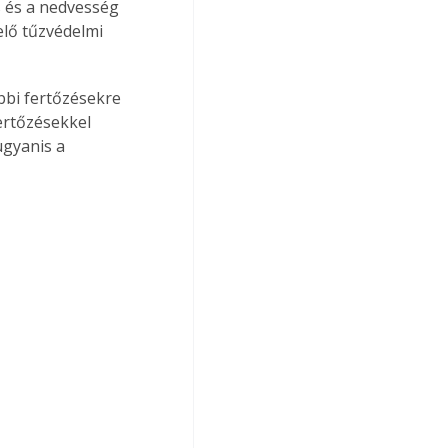
 és a nedvesség 
elő tűzvédelmi 
ertőzésekkel 
ugyanis a 