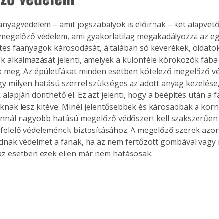
anyagvédelem – amit jogszabályok is előírnak – két alapvet
 megelőző védelem, ami gyakorlatilag megakadályozza az e
es faanyagok károsodását, általában só keverékek, oldato
k alkalmazását jelenti, amelyek a különféle kórokozók fába 
 meg. Az épületfákat minden esetben kötelező megelőző véd
gy milyen hatású szerrel szükséges az adott anyag kezelése, 
alapján dönthető el. Ez azt jelenti, hogy a beépítés után a 
knak lesz kitéve. Minél jelentősebbek és károsabbak a körn
annál nagyobb hatású megelőző védőszert kell szakszerűen 
felelő védelemének biztosításához. A megelőző szerek azo
dnak védelmet a fának, ha az nem fertőzött gombával vagy 
z esetben ezek ellen már nem hatásosak.