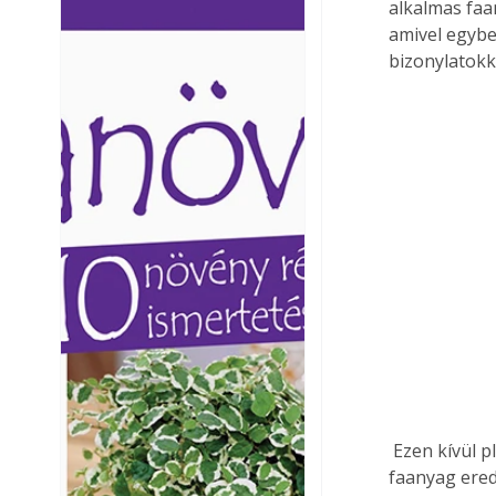
alkalmas faan
Ezermester lapszámai. A
Ezermester lapszámai
amivel egyben
Laptapir kényelmes megoldás,
Laptapir kényelmes 
bizonylatokka
mert: – t
mert: – t
 Ezen kívül pl. látszó felületek esetén a színező anyag felhordásával lehet módosítani a 
faanyag ered