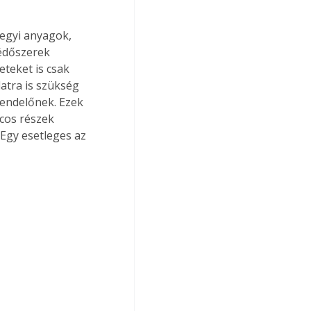
egyi anyagok, 
édőszerek 
teket is csak 
atra is szükség 
rendelőnek. Ezek 
ócos részek 
 Egy esetleges az 