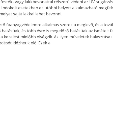
festék- vagy lakkbevonattal célszerű védeni az UV sugárzás
n. Indokolt esetekben ez utóbbi helyett alkalmazható megfel
melyet saját lakkal lehet bevonni. 
hatásúak, és több évre is megelőző hatásúak az ismételt f
a kezelést mielőbb elvégzik. Az ilyen műveletek halasztása 
edését idézhetik elő. Ezek a 