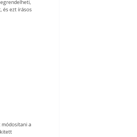
megrendelheti, 
 és ezt írásos 
itett 