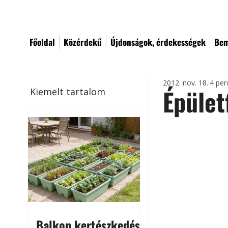
Főoldal
Közérdekű
Újdonságok, érdekességek
Bem
2012. nov. 18.
4 per
Épület
Kiemelt tartalom
Balkon kertészkedés