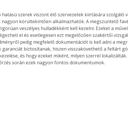
hatású szerek viszont élő szervezetek kiirtására szolgáló v
k nagyon körültekintően alkalmazhatók. A megszüntető fav
igorúan veszélyes hulladékként kell kezelni. Ezeket a művele
gezheti el és esetlegesen ezt megelőzően szakértői vizsgál
edményről pedig megfelelő dokumentációt is kell adni a meg
k garanciát biztosítanak, hiszen visszakövethető a feltárt g
 kezelése, és hogy ezeket miként, milyen szerrel lokalizálták.
őrzés során ezek nagyon fontos dokumentumok. 
ertben,
Gyógyító növények: a
sban
természet kincsei az