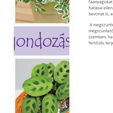
faanyagokat 
hatásai elle
bevonat is, a
 A megszüntető faanyagvédelemre alkalmas szerek a meglevő, és a további fertőzésekre 
megszüntető 
szemben, ha 
fertőzés terj