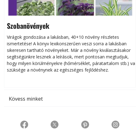
Szobanövények
Virágok gondozása a lakásban, 40+10 növény részletes
ismertetése! A könyv lexikonszerűen veszi sorra a lakásban
s
sikeresen tart­ha­tó növényeket. Már a növény kiválasztásakor
h
segítségünkre lesznek a leírások, mert pontosan megtudjuk,
k
hogy milyen körülményekre (hőmérséklet, páratartalom stb.) van
szüksége a növénynek az egészséges fejlődéshez.
t
Kövess minket