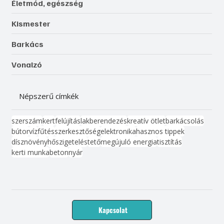
Életmód, egészség
Kismester
Barkács
Vonalzó
Népszerű címkék
szerszám
kert
felújítás
lakberendezés
kreatív ötlet
barkácsolás
bútor
víz
fűtés
szerkesztőség
elektronika
hasznos tippek
dísznövény
hőszigetelés
tető
megújuló energia
tisztítás
kerti munka
beton
nyár
Kapcsolat