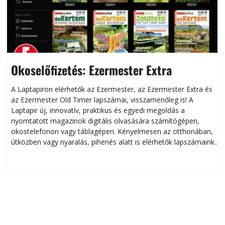
Okoselőfizetés: Ezermester Extra
A Laptapiron elérhetők az Ezermester, az Ezermester Extra és
az Ezermester Old Timer lapszámai, visszamenőleg is! A
Laptapir új, innovatív, praktikus és egyedi megoldás a
L
nyomtatott magazinok digitális olvasására számítógépen,
okostelefonon vagy táblagépen. Kényelmesen az otthonában,
útközben vagy nyaralás, pihenés alatt is elérhetők lapszámaink.
ú
Bárhol, bármikor, akár külföldön élve vagy dolgozva is
B
olvashatók az Ezermester lapszámai. A Laptapir kényelmes
megoldás, mert: – t