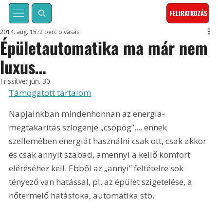
FELIRATKOZÁS
2014. aug. 15.
2 perc olvasás
Épületautomatika ma már nem
luxus…
Frissítve:
jún. 30.
Támogatott tartalom
Napjainkban mindenhonnan az energia-
megtakarítás szlogenje „csöpög”..., ennek 
szellemében energiát használni csak ott, csak akkor 
és csak annyit szabad, amennyi a kellő komfort 
eléréséhez kell. Ebből az „annyi” feltételre sok 
tényező van hatással, pl. az épület szigetelése, a 
hőtermelő hatásfoka, automatika stb.