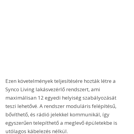
Ezen követelmények teljesítésére hozták létre a 
Synco Living lakásvezérlő rendszert, ami 
maximálisan 12 egyedi helyiség szabályozását 
teszi lehetővé. A rendszer moduláris felépítésű, 
bővíthető, és rádió jelekkel kommunikál, így 
egyszerűen telepíthető a meglevő épületekbe is 
utólagos kábelezés nélkül.