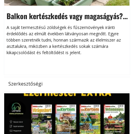
Balkon kertészkedés vagy magaságyás?
Helytakarékos kertészkedés
A saját termesztésű zöldségek és fűszernövények iránti
érdeklődés az elmúlt években látványosan megnőtt. Egyre
többen szeretnék tudni, honnan származik az élelmiszer az
l
asztalukra, miközben a kertészkedés sokak számára
kikapcsolódást és feltöltődést is jelent.
é
d
Szerkesztőségi