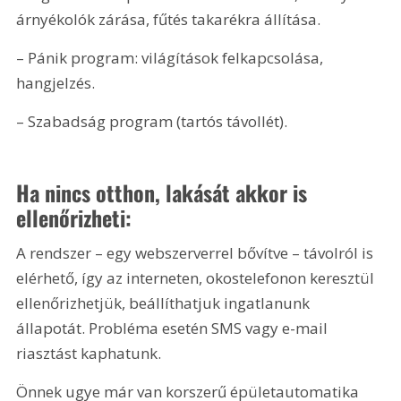
árnyékolók zárása, fűtés takarékra állítása.
– Pánik program: világítások felkapcsolása, 
hangjelzés.
– Szabadság program (tartós távollét).
Ha nincs otthon, lakását akkor is 
ellenőrizheti:
A rendszer – egy webszerverrel bővítve – távolról is 
elérhető, így az interneten, okostelefonon keresztül 
ellenőrizhetjük, beállíthatjuk ingatlanunk 
állapotát. Probléma esetén SMS vagy e-mail 
riasztást kaphatunk.
Önnek ugye már van korszerű épületautomatika 