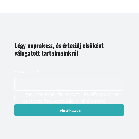
Légy naprakész, és értesülj elsőként
válogatott tartalmainkról
E-mail cím
*
Igen, szeretnék feliratkozni, és elfogadom az 
adatkezelést. 
Adatvédelmi tájékoztató
Feliratkozás