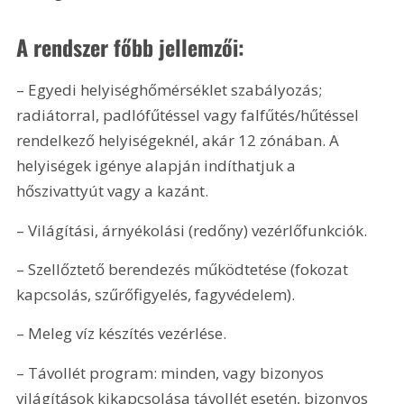
A rendszer főbb jellemzői:
– Egyedi helyiséghőmérséklet szabályozás; 
radiátorral, padlófűtéssel vagy falfűtés/hűtéssel 
rendelkező helyiségeknél, akár 12 zónában. A 
helyiségek igénye alapján indíthatjuk a 
hőszivattyút vagy a kazánt.
– Világítási, árnyékolási (redőny) vezérlőfunkciók.
– Szellőztető berendezés működtetése (fokozat 
kapcsolás, szűrőfigyelés, fagyvédelem).
– Meleg víz készítés vezérlése.
– Távollét program: minden, vagy bizonyos 
világítások kikapcsolása távollét esetén, bizonyos 