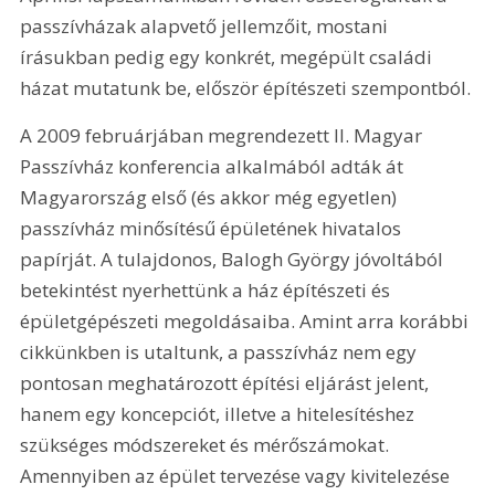
passzívházak alapvető jellemzőit, mostani 
írásukban pedig egy konkrét, megépült családi 
házat mutatunk be, először építészeti szempontból.
A 2009 februárjában megrendezett II. Magyar 
Passzívház konferencia alkalmából adták át 
Magyarország első (és akkor még egyetlen) 
passzívház minősítésű épületének hivatalos 
papírját. A tulajdonos, Balogh György jóvoltából 
betekintést nyerhettünk a ház építészeti és 
épületgépészeti megoldásaiba. Amint arra korábbi 
cikkünkben is utaltunk, a passzívház nem egy 
pontosan meghatározott építési eljárást jelent, 
hanem egy koncepciót, illetve a hitelesítéshez 
szükséges módszereket és mérőszámokat. 
Amennyiben az épület tervezése vagy kivitelezése 