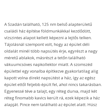
A Szadán található, 125 nm belső alapterületű 
családi ház építése földmunkákkal kezdődött, 
vízszintes alapot kellett képezni a lejtős telken. 
Tájolásnál szempont volt, hogy az épület déli 
oldalát minél több napsütés érje, egyrészt a nagy 
méretű ablakok, másrészt a tetőn található 
vákuumcsöves napkollektor miatt. A szomszéd 
épülettel egy vonalba építkezve gyakorlatilag alig 
kapott volna direkt napsütést a ház, így az egész 
épület ettől feljebb épült fel, ahol nincs takarásban. 
Egyenessé téve a talajt, egy réteg durva, majd két 
réteg finomabb kavics került rá, ezek képezik a ház 
alapját. Pince nem található az épület alatt. Húsz 