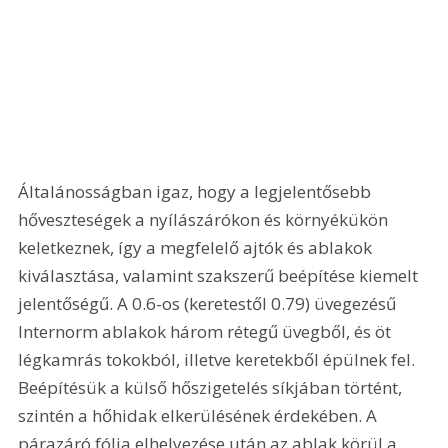
Általánosságban igaz, hogy a legjelentősebb 
hőveszteségek a nyílászárókon és környékükön 
keletkeznek, így a megfelelő ajtók és ablakok 
kiválasztása, valamint szakszerű beépítése kiemelt 
jelentőségű. A 0.6-os (keretestől 0.79) üvegezésű 
Internorm ablakok három rétegű üvegből, és öt 
légkamrás tokokból, illetve keretekből épülnek fel. 
Beépítésük a külső hőszigetelés síkjában történt, 
szintén a hőhidak elkerülésének érdekében. A 
párazáró fólia elhelyezése után az ablak körül a 