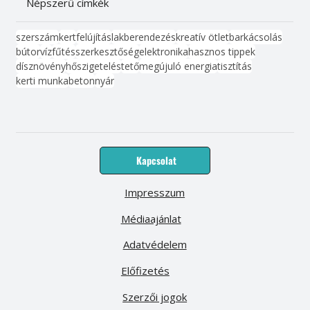
Népszerű címkék
szerszám
kert
felújítás
lakberendezés
kreatív ötlet
barkácsolás
bútor
víz
fűtés
szerkesztőség
elektronika
hasznos tippek
dísznövény
hőszigetelés
tető
megújuló energia
tisztítás
kerti munka
beton
nyár
Kapcsolat
Impresszum
Médiaajánlat
Adatvédelem
Előfizetés
Szerzői jogok