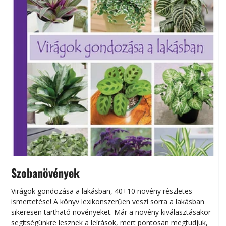
Szobanövények
Virágok gondozása a lakásban, 40+10 növény részletes
ismertetése! A könyv lexikonszerűen veszi sorra a lakásban
s
sikeresen tart­ha­tó növényeket. Már a növény kiválasztásakor
h
segítségünkre lesznek a leírások, mert pontosan megtudjuk,
k