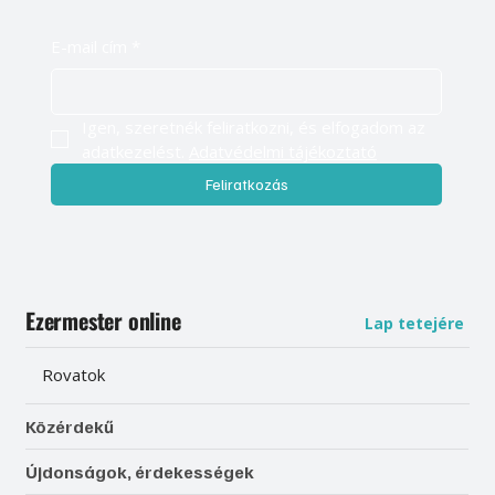
E-mail cím
*
Igen, szeretnék feliratkozni, és elfogadom az 
adatkezelést. 
Adatvédelmi tájékoztató
Feliratkozás
Ezermester online
Lap tetejére
Rovatok
Közérdekű
Újdonságok, érdekességek