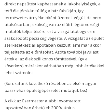
direkt napsütést kaphassanak a lakóhelyiségek, a 
tető éle jócskán túllóg a ház falsíkján, így 
természetes árnyékolóként üzemel. Végül, de nem 
utolsósorban, szükség van az előírt légtömörségi 
mutatók teljesítésére, ezt a vizsgálatot egy erre 
szakosodott pécsi cég végezte. A vizsgálat az épület 
szerkezetkész állapotában készült, ami már akkor 
teljesítette az előírásokat. Azóta további javulást 
értek el az élek szilikonos tömítésével, így a 
következő méréskor várhatóan még jobb értékekkel 
lehet számolni. 
(Sorozatunk következő részében az első magyar 
passzívház épületgépészetét mutatjuk be.)
A cikk az Ezermester alábbi nyomtatott 
lapszámában érhető el: 2009/június.