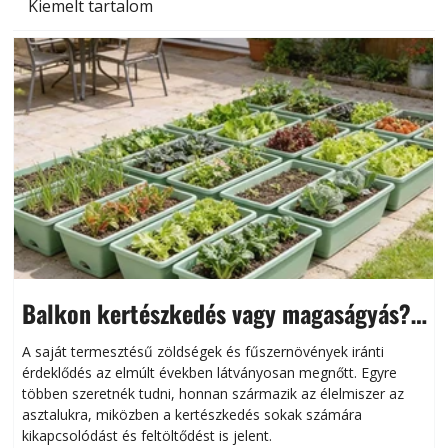
Kiemelt tartalom
Balkon kertészkedés vagy magaságyás?
Helytakarékos kertészkedés
A saját termesztésű zöldségek és fűszernövények iránti
érdeklődés az elmúlt években látványosan megnőtt. Egyre
többen szeretnék tudni, honnan származik az élelmiszer az
l
asztalukra, miközben a kertészkedés sokak számára
kikapcsolódást és feltöltődést is jelent.
é