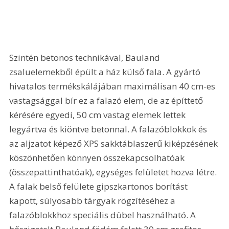
Szintén betonos technikával, Bauland 
zsaluelemekből épült a ház külső fala. A gyártó 
hivatalos termékskálájában maximálisan 40 cm-es 
vastagsággal bír ez a falazó elem, de az építtető 
kérésére egyedi, 50 cm vastag elemek lettek 
legyártva és kiöntve betonnal. A falazóblokkok és 
az aljzatot képező XPS sakktáblaszerű kiképzésének 
köszönhetően könnyen összekapcsolhatóak 
(összepattinthatóak), egységes felületet hozva létre. 
A falak belső felülete gipszkartonos borítást 
kapott, súlyosabb tárgyak rögzítéséhez a 
falazóblokkhoz speciális dübel használható. A 