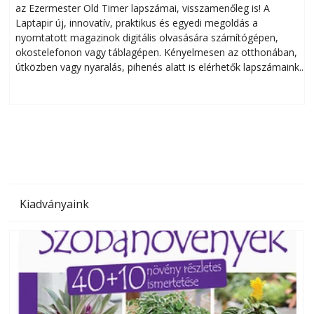
az Ezermester Old Timer lapszámai, visszamenőleg is! A
Laptapir új, innovatív, praktikus és egyedi megoldás a
L
nyomtatott magazinok digitális olvasására számítógépen,
okostelefonon vagy táblagépen. Kényelmesen az otthonában,
útközben vagy nyaralás, pihenés alatt is elérhetők lapszámaink.
ú
Bárhol, bármikor, akár külföldön élve vagy dolgozva is
B
olvashatók az Ezermester lapszámai. A Laptapir kényelmes
megoldás, mert: – t
Kiadványaink