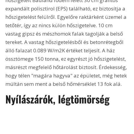
hőszigetelt Bauland födém felett 30 cm grafitos 
expandált polisztirol (EPS) található, ez biztosítja a 
hőszigetelést felülről. Egyelőre raktárként üzemel a 
tetőtér, így az nincs külön hőszigetelve. 10 cm 
vastag gipsz és mészhomok falak tagolják a belső 
tereket. A vastag hőszigetelésből és betonrétegből 
álló falazat 0.089 W/m2K értéket teljesít. A ház 
össztömege 150 tonna, ez egyrészt jó hőszigetelést, 
másrészt megfelelő hőtárolást biztosít. Érdekesség, 
hogy télen "magára hagyva" az épületet, még hetek 
múltán sem ment a belső hőmérséklet 13 fok alá.
Nyílászárók, légtömörség