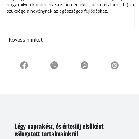
hogy milyen körülményekre (hőmérséklet, páratartalom stb.) van
szüksége a növénynek az egészséges fejlődéshez.
t
Kövess minket
Légy naprakész, és értesülj elsőként
válogatott tartalmainkról