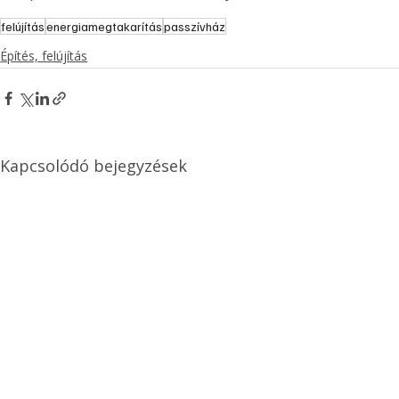
felújítás
energiamegtakarítás
passzívház
Építés, felújítás
Kapcsolódó bejegyzések