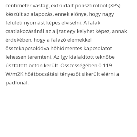
centiméter vastag, extrudált polisztirolból (XPS) 
készült az alapozás, ennek előnye, hogy nagy 
felületi nyomást képes elviselni. A falak 
csatlakozásánál az aljzat egy kelyhet képez, annak 
érdekében, hogy a falazó elemekkel 
összekapcsolódva hőhídmentes kapcsolatot 
lehessen teremteni. Az így kialakított teknőbe 
úsztatott beton került. Összességében 0.119 
W/m2K hőátbocsátási tényezőt sikerült elérni a 
padlónál.