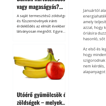
vagy magaságyás?
Januártól al
Helytakarékos
A saját termesztésű zöldségek
energiahaték
kertészkedés
és fűszernövények iránti
amely teljesí
érdeklődés az elmúlt években
azzal, hogy 
látványosan megnőtt. Egyre
óriásira duz
többen szeretnék tudni, honnan
hasonló, sőt
származik az élelmiszer az
asztalukra, miközben a
Az első és l
kertészkedés sokak számára
hogy minden 
kikapcsolódást és feltöltődést
szigorodnak 
is jelent.
nem kérdés, 
alapanyagot 
Utóérő gyümölcsök és
zöldségek – melyek