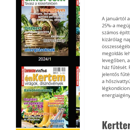
A januártól 
25%-a megúju
számos építt
kizárólag na
összességébe
megoldás lehe
levegőben, a 
ház fűtését.
jelentős fűt
a hőszivatty
légkondicioná
energiaigény
Kertte