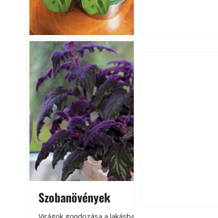
Falrepedés javítá
és mikor szükség
Szobanövények
Virágoskert: k
teraszon, laká
Virágok gondozása a lakásban,