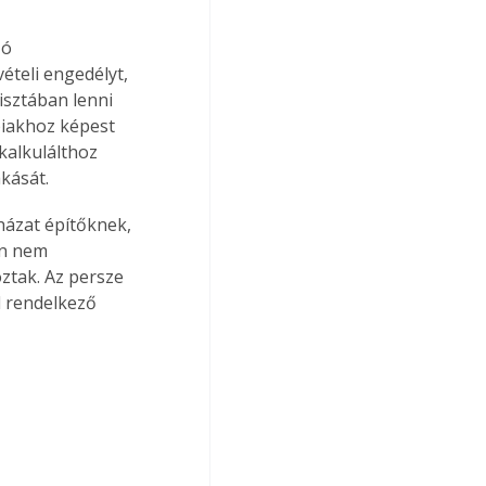
ó 
teli engedélyt, 
isztában lenni 
biakhoz képest 
kalkulálthoz 
kását.
házat építőknek, 
án nem 
ztak. Az persze 
 rendelkező 