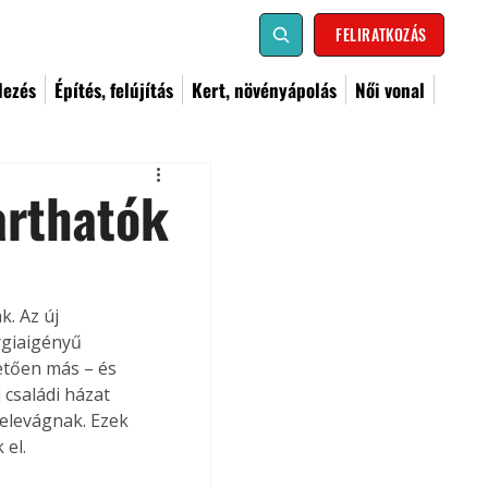
FELIRATKOZÁS
dezés
Építés, felújítás
Kert, növényápolás
Női vonal
arthatók
. Az új 
rgiaigényű 
etően más – és 
 családi házat 
elevágnak. Ezek 
 el.