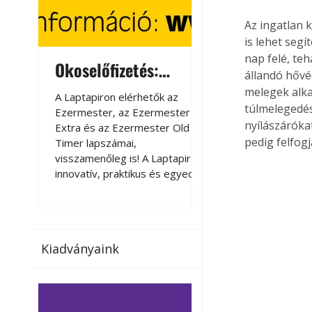
Az ingatlan 
is lehet segí
nap felé, teh
Okoselőfizetés:
Okoselőfizetés
állandó hővé
Ezermester Extra
melegek alka
A Laptapiron elérhetők az
A Laptapiron elérhető
túlmelegedést
Ezermester, az Ezermester
Ezermester, az Ezer
nyílászáróka
Extra és az Ezermester Old
Extra és az Ezermest
pedig felfogj
Timer lapszámai,
Timer lapszámai,
visszamenőleg is! A Laptapir új,
visszamenőleg is! A La
innovatív, praktikus és egyedi
innovatív, praktikus 
megoldás a nyomtatott
megoldás a nyomtato
magazinok digitális olvasására
magazinok digitális o
számítógépen, okostelefonon
számítógépen, okost
vagy táblagépen. Kényelmesen
vagy táblagépen. Ké
Kiadványaink
az otthonában, útközben vagy
az otthonában, útköz
nyaralás, pihenés alatt is
nyaralás, pihenés alat
elérhetők lapszámaink. Bárhol,
elérhetők lapszámaink
bármikor, akár külföldön élve
bármikor, akár külföld
vagy dolgozva is olvashatók az
vagy dolgozva is olv