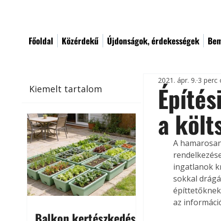
Főoldal
Közérdekű
Újdonságok, érdekességek
Bem
2021. ápr. 9.
3 perc 
Építés
Kiemelt tartalom
a költ
A hamarosan 
rendelkezése
ingatlanok k
sokkal drágáb
építtetőknek
az informáci
Balkon kertészkedés