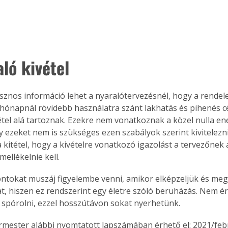
. A
megoldás,
ló kivétel
sznos információ lehet a nyaralótervezésnél, hogy a rendelet
hónapnál rövidebb használatra szánt lakhatás és pihenés cé
étel alá tartoznak. Ezekre nem vonatkoznak a közel nulla en
gy ezeket nem is szükséges ezen szabályok szerint kivitelezni
 kitétel, hogy a kivételre vonatkozó igazolást a tervezőnek 
mellékelnie kell.
ntokat muszáj figyelembe venni, amikor elképzeljük és meg
t, hiszen ez rendszerint egy életre szóló beruházás. Nem ér
spórolni, ezzel hosszútávon sokat nyerhetünk. 
ermester alábbi nyomtatott lapszámában érhető el: 2021/feb