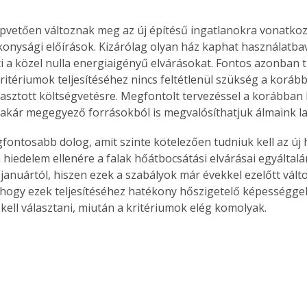
apvetően változnak meg az új építésű ingatlanokra vonatkoz
onysági előírások. Kizárólag olyan ház kaphat használatbavé
ti a közel nulla energiaigényű elvárásokat. Fontos azonban t
kritériumok teljesítéséhez nincs feltétlenül szükség a koráb
zasztott költségvetésre. Megfontolt tervezéssel a korábban 
 akár megegyező forrásokból is megvalósíthatjuk álmaink la
egfontosabb dolog, amit szinte kötelezően tudniuk kell az új 
hiedelem ellenére a falak hőátbocsátási elvárásai egyáltal
januártól, hiszen ezek a szabályok már évekkel ezelőtt válto
hogy ezek teljesítéséhez hatékony hőszigetelő képességgel
kell választani, miután a kritériumok elég komolyak.