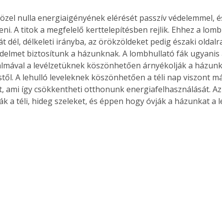
közel nulla energiaigényének elérését passzív védelemmel, é
teni. A titok a megfelelő kerttelepítésben rejlik. Ehhez a lomb
át dél, délkeleti irányba, az örökzöldeket pedig északi oldalra 
Együtt jobban megéri!
delmet biztosítunk a házunknak. A lombhullató fák ugyanis 
Bővebb információ itt!
lmával a levélzetüknek köszönhetően árnyékolják a házunka
k az
Együtt jobban megéri! A
ől. A lehulló leveleknek köszönhetően a téli nap viszont már
mester
könyvek tetszőleges
t, ami így csökkentheti otthonunk energiafelhasználását. Az
er Old
párosítással kedvezményes
ák a téli, hideg szeleket, és éppen hogy óvják a házunkat a l
áron, 0 Ft postaköltséggel
ptapir új,
megrendelhetők!
és egyedi
tt
lvasására
elefonon
nyelmesen
ben vagy
t is
. Bárhol,
ön élve
ashatók az