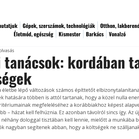
utatjuk
Gépek, szerszámok, technológiák
Otthon, lakberen
Életmód, egészség
Kismester
Barkács
Vonalzó
olvasás
i tanácsok: kordában t
ségek
életbe lépő változások számos építtetőt elbizonytalanítanak
k hatására többen is attól tartanak, hogy a közel nulla ene
ritériumainak megfeleléséhez a korábbiakhoz képest alapv
b – házat kell felhúznia. Ez azonban távolról sincs így. Az új
 néhány dologgal tisztában kell lennie, mielőtt a munkába b
ók nagyban segítenek abban, hogy a költségek ne szálljanak