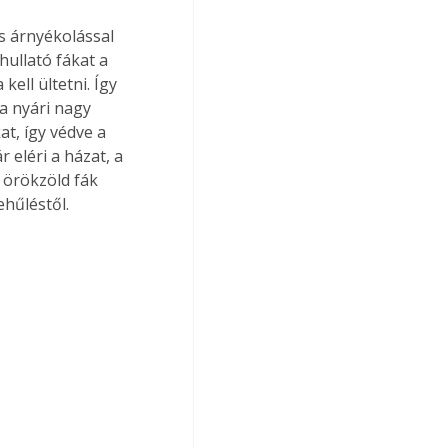
s árnyékolással 
hullató fákat a 
kell ültetni. Így 
a nyári nagy 
t, így védve a 
 eléri a házat, a 
 örökzöld fák 
ehűléstől.