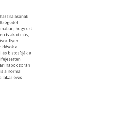
lhasználásának 
tségeitől 
émában, hogy ezt 
en is akad más, 
ra. Ilyen 
oldások a 
 és biztosítják a 
ifejezetten 
yári napok során 
is a normál 
a lakás éves 