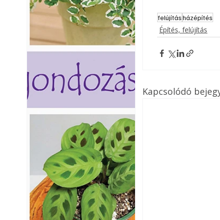
felújítás
házépítés
Építés, felújítás
Kapcsolódó bejeg