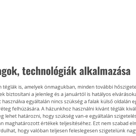
agok, technológiák alkalmazása
 téglák is, amelyek önmagukban, minden további hőszigete
k biztosítani a jelenleg és a januártól is hatályos elvárásokat
 használva egyáltalán nincs szükség a falak külső oldalán e
réteg felhúzására. A házunkhoz használni kívánt téglák kivá
 lehet határozni, hogy szükség van-e egyáltalán szigetelés
n maghatározott értékek teljesítéséhez. Ezt nem szabad elm
rdulhat, hogy valóban teljesen feleslegesen szigetelünk na