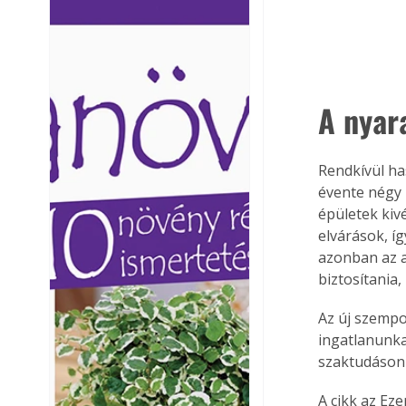
Ezermester lapszámai. A
Ezermester lapszámai
Laptapir kényelmes megoldás,
Laptapir kényelmes 
mert: – t
mert: – t
A nyara
Rendkívül ha
évente négy 
épületek kiv
elvárások, í
azonban az a
biztosítania, 
Az új szempo
ingatlanunka
szaktudáson 
A cikk az Ez