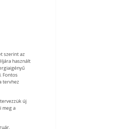
 szerint az 
ljára használt 
ergiaigényű 
. Fontos 
a tervhez 
tervezzük új 
i meg a 
ruár.