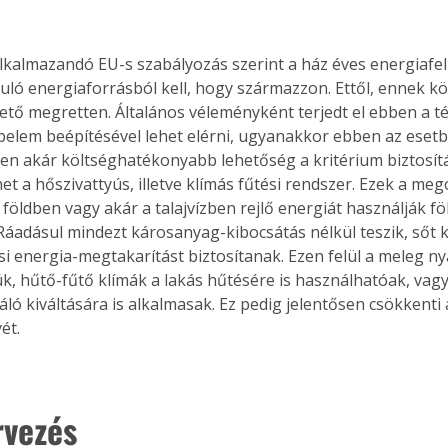
alkalmazandó EU-s szabályozás szerint a ház éves energiafe
ló energiaforrásból kell, hogy származzon. Ettől, ennek köl
ető megretten. Általános véleményként terjedt el ebben a t
pelem beépítésével lehet elérni, ugyanakkor ebben az esetb
n akár költséghatékonyabb lehetőség a kritérium biztosítás
t a hőszivattyús, illetve klímás fűtési rendszer. Ezek a meg
földben vagy akár a talajvízben rejlő energiát használják föl,
 Ráadásul mindezt károsanyag-kibocsátás nélkül teszik, sőt k
ési energia-megtakarítást biztosítanak. Ezen felül a meleg n
úk, hűtő-fűtő klímák a lakás hűtésére is használhatóak, vagy
ló kiváltására is alkalmasak. Ez pedig jelentősen csökkenti 
ét.
rvezés