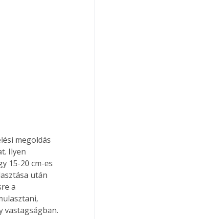
lési megoldás 
. Ilyen 
gy 15-20 cm-es 
lasztása után 
re a 
ulasztani, 
gy vastagságban.