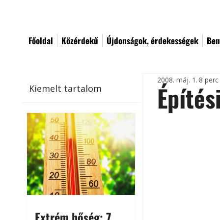
Főoldal
Közérdekű
Újdonságok, érdekességek
Bem
2008. máj. 1.
8 perc
Építés
Kiemelt tartalom
Extrém hőség: 7