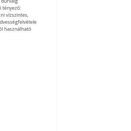
 durváig 
 tényező: 
i vízszintes, 
dvességfelvétele 
ól használható 