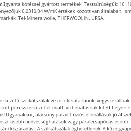
gyanta kötéssel gyártott termékek. Testsűrűségük: 10110
ényezőjük 0,0310,04 W/mK értékek között van általában. Is
márkák: Tel-Mineralwolle, THERWOOLIN, URSA. 
Együtt jobban megéri!
Bővebb információ itt!
k az
Együtt jobban megéri! A
mester
könyvek tetszőleges
er Old
párosítással kedvezményes
áron, 0 Ft postaköltséggel
ptapir új,
megrendelhetők!
és egyedi
tt
lvasására
elefonon
nyelmesen
rkezetű szilikátszálak vízzel oldhatatlanok, vegyszerállóak. 
ben vagy
itott pórusszerkezetük miatt, vízbehatásnak kitett helyen 
t is
! Ugyanakkor, alacsony páradiffúziós ellenállásuk jó átszell
. Bárhol,
teszi kisebb nedvességhatások vagy páralecsapódás esetén 
ön élve
áni kiszáradást. A szilikátszálak éghetetlenek. A kőzetgyapo
ashatók az