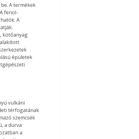
 be. A termékek 
A fenol-
hatók. A 
tják. 
, kötőanyag 
alakított 
 szerkezetek 
lású épületek 
tgépészeti 
nyú vulkáni 
eti térfogatának 
lmazó szemcsék 
, a durva 
ozatban a 