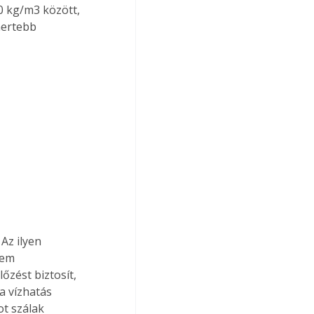
 kg/m3 között, 
mertebb 
Az ilyen 
nem 
őzést biztosít, 
a vízhatás 
t szálak 