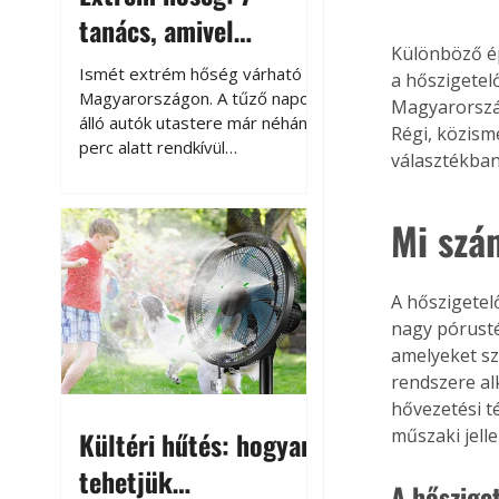
tanács, amivel
Különböző ép
megóvhatjuk
Ismét extrém hőség várható
a hőszigetel
autónkat a nyári
Magyarországon. A tűző napon
Magyarország
álló autók utastere már néhány
károktól
Régi, közism
perc alatt rendkívül
választékban 
felmelegszik, és rövid időn belül
akár a 60-70 °C-ot is
megközelítheti. Ez nemcsak a
Mi szá
beszállást teszi kellemetlenné,
hanem az autó állapotára és a
benne hagyott tárgyakra is
A hőszigetel
káros hatással lehet. Néhány
nagy pórusté
egyszerű óvintézkedéssel
amelyeket szi
azonban jelentősen
rendszere al
csökkenthetjük a hőség káros
hővezetési t
hatásait.
műszaki jell
Kültéri hűtés: hogyan
tehetjük
A hőszige