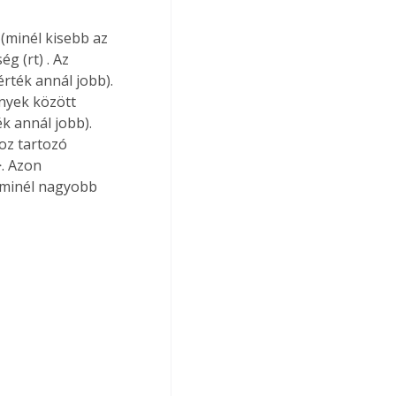
(minél kisebb az 
ég (rt) 
. Az 
rték annál jobb). 
nyek között 
 annál jobb).  
oz tartozó 
>
. Azon 
(minél nagyobb 