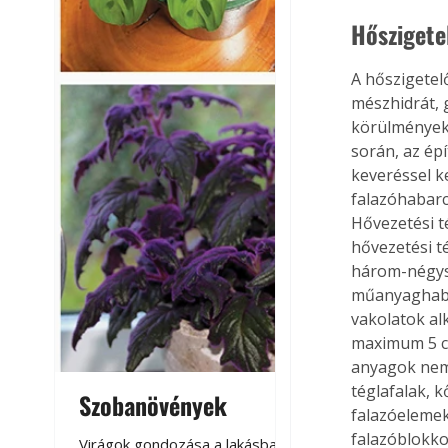
Hőszigete
A hőszigetel
mészhidrát, 
körülmények 
során, az épí
keveréssel k
falazóhabarc
Hővezetési t
hővezetési t
három-négysz
műanyaghab h
vakolatok al
maximum 5 c
anyagok nem 
téglafalak, 
Szobanövények
Virágoskert: k
falazóelemek
teraszon, laká
falazóblokkok
Virágok gondozása a lakásban,