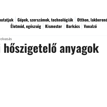
utatjuk
Gépek, szerszámok, technológiák
Otthon, lakberen
Életmód, egészség
Kismester
Barkács
Vonalzó
 olvasás
i hőszigetelő anyagok