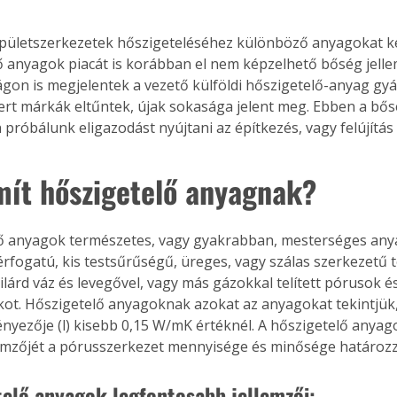
ületszerkezetek hőszigeteléséhez különböző anyagokat kel
ő anyagok piacát is korábban el nem képzelhető bőség jellem
on is megjelentek a vezető külföldi hőszigetelő-anyag gyá
ert márkák eltűntek, újak sokasága jelent meg. Ebben a bős
próbálunk eligazodást nyújtani az építkezés, vagy felújítás e
mít hőszigetelő anyagnak?
ő anyagok természetes, vagy gyakrabban, mesterséges anya
rfogatú, kis testsűrűségű, üreges, vagy szálas szerkezetű 
lárd váz és levegővel, vagy más gázokkal telített pórusok és
kot. Hőszigetelő anyagoknak azokat az anyagokat tekintjük
ényezője (l) kisebb 0,15 W/mK értéknél. A hőszigetelő anyag
emzőjét a pórusszerkezet mennyisége és minősége határozz
telő anyagok legfontosabb jellemzői: