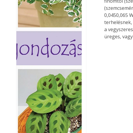
finomtól (sz
(szemcsemére
0,0450,065 
terhelésnek,
a vegyszeres
üreges, vagy