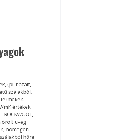
nyagok
 (pl. bazalt, 
etű szálakból, 
 termékek. 
 W/mK értékek 
IL, ROCKWOOL, 
őrölt üveg, 
kok) homogén 
 szálakból hőre 