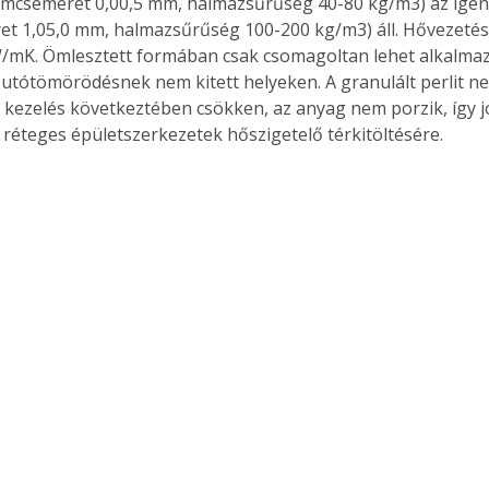
emcseméret 0,00,5 mm, halmazsűrűség 40-80 kg/m3) az igen
t 1,05,0 mm, halmazsűrűség 100-200 kg/m3) áll. Hővezetési
W/mK. Ömlesztett formában csak csomagoltan lehet alkalmazn
 utótömörödésnek nem kitett helyeken. A granulált perlit ne
 kezelés következtében csökken, az anyag nem porzik, így j
 réteges épületszerkezetek hőszigetelő térkitöltésére. 