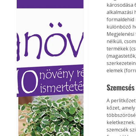
károsodása 6
Ezermester lapszámai. A
Ezermester lapszámai
alkalmazási 
Laptapir kényelmes megoldás,
Laptapir kényelmes 
formaldehid 
mert: – t
mert: – t
különböző ho
Megjelenési 
nélküli, csom
termékek (cső
(magastetők,
szerkezetein
elemek (forró
Szemcsés 
A perlitkőze
kőzet, amely
többszörösé
keletkeznek.
szemcsék szi