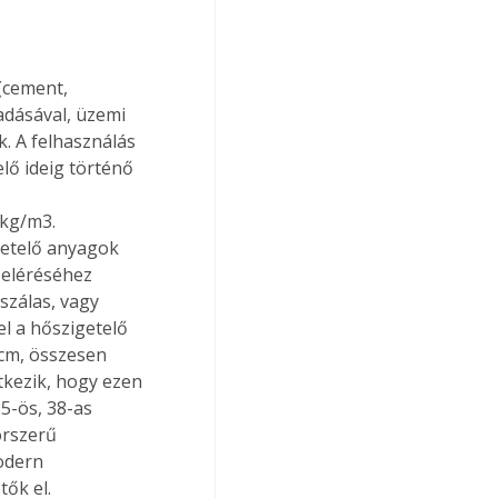
(cement, 
adásával, üzemi 
. A felhasználás 
lő ideig történő 
 
kg/m3. 
getelő anyagok 
 eléréséhez 
zálas, vagy 
l a hőszigetelő 
cm, összesen 
kezik, hogy ezen 
5-ös, 38-as 
orszerű 
odern 
ők el. 