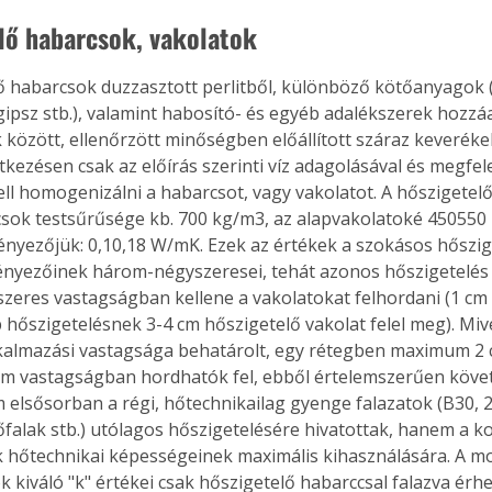
lő habarcsok, vakolatok
ő habarcsok duzzasztott perlitből, különböző kötőanyagok 
gipsz stb.), valamint habosító- és egyéb adalékszerek hozzá
között, ellenőrzött minőségben előállított száraz keverékek
tkezésen csak az előírás szerinti víz adagolásával és megfele
ell homogenizálni a habarcsot, vagy vakolatot. A hőszigetelő
sok testsűrűsége kb. 700 kg/m3, az alapvakolatoké 450550 
ényezőjük: 0,10,18 W/mK. Ezek az értékek a szokásos hőszi
ényezőinek három-négyszeresei, tehát azonos hőszigetelés
eres vastagságban kellene a vakolatokat felhordani (1 cm s
őszigetelésnek 3-4 cm hőszigetelő vakolat felel meg). Mive
kalmazási vastagsága behatárolt, egy rétegben maximum 2 
m vastagságban hordhatók fel, ebből értelemszerűen követ
elsősorban a régi, hőtechnikailag gyenge falazatok (B30, 2
kőfalak stb.) utólagos hőszigetelésére hivatottak, hanem a k
ertben,
Gyógyító növények: a
 hőtechnikai képességeinek maximális kihasználására. A m
sban
természet kincsei az
 kiváló "k" értékei csak hőszigetelő habarccsal falazva érhet