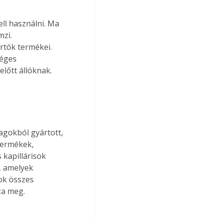
l használni. Ma 
zi. 
rtók termékei. 
éges 
lőtt állóknak. 
gokból gyártott, 
termékek, 
 kapillárisok 
, amelyek 
ok összes 
a meg. 