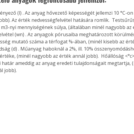
tényező (l) 
. Az anyag hővezető képességét jellemzi 10 °C-on 
obb). Az érték nedvességfelvétel hatására romlik.  Testsűrűs
m3-nyi mennyiségének súlya, (általában minél nagyobb az é
lvétel (wn) 
. Az anyagok pórusaiba meghatározott körülmé
esség mutató száma a térfogat %-ában, (minél kisebb az érték
ság (d) 
. Műanyag haboknál a 2%, ill. 10% összenyomódásh
értéke, (minél nagyobb az érték annál jobb).  Hőállóság <°c
 határ ameddig az anyag eredeti tulajdonságait megtartja, 
l jobb). 