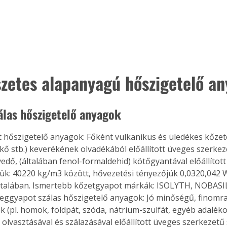
zetes alapanyagú hőszigetelő a
zálas hőszigetelő anyagok
t hőszigetelő anyagok: Főként vulkanikus és üledékes kőzetek,
kő stb.) keverékének olvadékából előállított üveges szerkez
dő, (általában fenol-formaldehid) kötőgyantával előállított
k: 40220 kg/m3 között, hővezetési tényezőjük 0,0320,042
általában. Ismertebb kőzetgyapot márkák: ISOLYTH, NOBAS
eggyapot szálas hőszigetelő anyagok: Jó minőségű, finomra 
 (pl. homok, földpát, szóda, nátrium-szulfát, egyéb adalé
olvasztásával és szálazásával előállított üveges szerkezetű