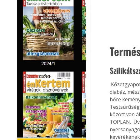
Termés
Szilikáts
 Kőzetgyapo
diabáz, mész
hőre keménye
Testsűrűségü
között van 
TOPLAN.  Üv
nyersanyagok
keverékének 