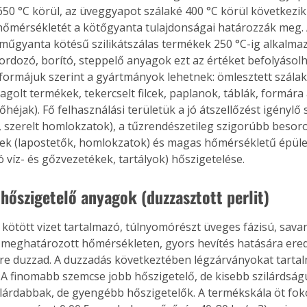
50 °C körül, az üveggyapot szálaké 400 °C körül következik
. A
hőmérsékletét a kötőgyanta tulajdonságai határozzák meg. 
megoldás,
műgyanta kötésű szilikátszálas termékek 250 °C-ig alkalmaz
rdozó, borító, steppelő anyagok ezt az értéket befolyásolha
formájuk szerint a gyártmányok lehetnek: ömlesztett szálak
agolt termékek, tekercselt filcek, paplanok, táblák, formára 
héjak). Fő felhasználási területük a jó átszellőzést igénylő
 szerelt homlokzatok), a tűzrendészetileg szigorúbb besoro
ek (lapostetők, homlokzatok) és magas hőmérsékletű épüle
 víz- és gőzvezetékek, tartályok) hőszigetelése. 
hőszigetelő anyagok (duzzasztott perlit)
t kötött vizet tartalmazó, túlnyomórészt üveges fázisú, sava
 meghatározott hőmérsékleten, gyors hevítés hatására ered
re duzzad. A duzzadás következtében légzárványokat tarta
 A finomabb szemcse jobb hőszigetelő, de kisebb szilárdságú
lárdabbak, de gyengébb hőszigetelők. A termékskála öt fok