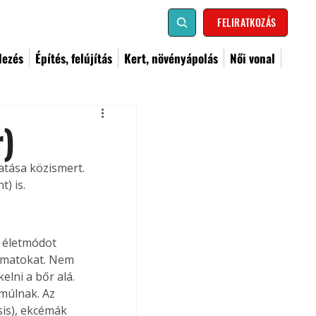
FELIRATKOZÁS
dezés
Építés, felújítás
Kert, növényápolás
Női vonal
r)
hatása közismert. 
) is. 
 életmódot 
yamatokat. Nem 
lni a bőr alá. 
lmúlnak. Az 
is), ekcémák 