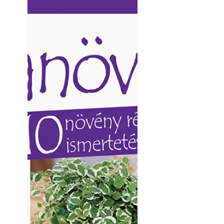
Ezermester lapszámai. A
Ezermester lapszámai
Laptapir kényelmes megoldás,
Laptapir kényelmes 
mert: – t
mert: – t