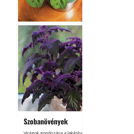
Szobanövények
Virágoskert: k
teraszon, laká
Virágok gondozása a lakásban,