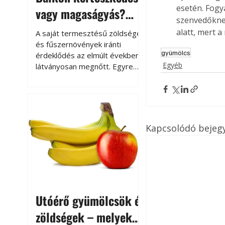
esetén. Fogy
vagy magaságyás?
szenvedőknek
Helytakarékos
alatt, mert 
A saját termesztésű zöldségek
kertészkedés
és fűszernövények iránti
gyümölcs
érdeklődés az elmúlt években
Egyéb
látványosan megnőtt. Egyre
többen szeretnék tudni, honnan
származik az élelmiszer az
asztalukra, miközben a
kertészkedés sokak számára
kikapcsolódást és feltöltődést
Kapcsolódó bejeg
is jelent.
Utóérő gyümölcsök és
zöldségek – melyek