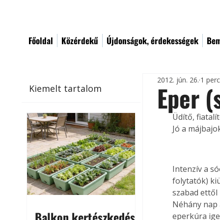
Főoldal
Közérdekű
Újdonságok, érdekességek
Bem
2012. jún. 26.
1 per
Eper (
Kiemelt tartalom
Üdítő, fiatal
Jó a májbajok
Intenzív a s
folytatók) ki
szabad ettől
Néhány nap al
Balkon kertészkedés
eperkúra ige