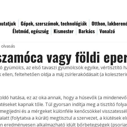
utatjuk
Gépek, szerszámok, technológiák
Otthon, lakberen
Életmód, egészség
Kismester
Barkács
Vonalzó
c olvasás
szamóca vagy földi epe
ító gyümölcs, az első tavaszi gyümölcsök egyike, vértisztító 
 ellen, feltehetően oldja a máj zsírlerakódásait (a koleszterint
óoldó hatása, ez az oka annak, hogy a húsevők (a mindenevő
ütéseket kapnak tőle. Túl gyorsan indítja meg a tisztító fol
 megijedni és a mérgeket különféle kenőcsökkel visszatesséke
att (folytatva a kúrát) megtisztul a szervezet, a kiütések e
n eredményesen alkalmazható idült bőrbetegségek (psorias