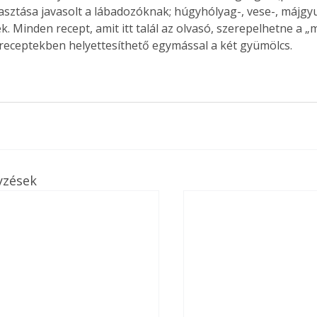
asztása javasolt a lábadozóknak; húgyhólyag-, vese-, májgy
. Minden recept, amit itt talál az olvasó, szerepelhetne a „
a receptekben helyettesíthető egymással a két gyümölcs. 
yzések