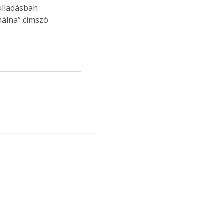
ulladásban 
málna” címszó 