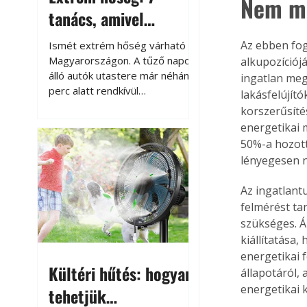
Nem mi
tanács, amivel
megóvhatjuk
Az ebben fog
Ismét extrém hőség várható
autónkat a nyári
Magyarországon. A tűző napon
alkupozíciój
álló autók utastere már néhány
ingatlan meg
károktól
perc alatt rendkívül
lakásfelújító
felmelegszik, és rövid időn belül
korszerűsítés
akár a 60-70 °C-ot is
energetikai 
megközelítheti. Ez nemcsak a
50%-a hozott
beszállást teszi kellemetlenné,
lényegesen 
hanem az autó állapotára és a
benne hagyott tárgyakra is
Az ingatlant
káros hatással lehet. Néhány
felmérést ta
egyszerű óvintézkedéssel
szükséges. Á
azonban jelentősen
kiállítatása,
csökkenthetjük a hőség káros
energetikai 
hatásait.
Kültéri hűtés: hogyan
állapotáról,
energetikai k
tehetjük