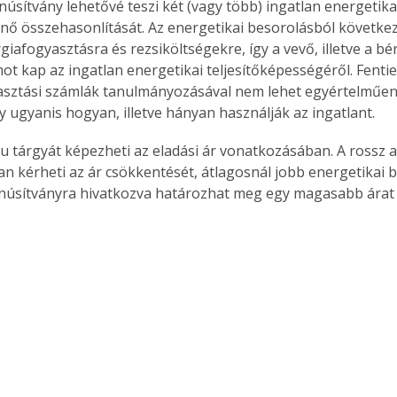
núsítvány lehetővé teszi két (vagy több) ingatlan energetika
. A
énő összehasonlítását. Az energetikai besorolásból követke
megoldás,
iafogyasztásra és rezsiköltségekre, így a vevő, illetve a bér
 kap az ingatlan energetikai teljesítőképességéről. Fentie
asztási számlák tanulmányozásával nem lehet egyértelműen
ugyanis hogyan, illetve hányan használják az ingatlant.
ku tárgyát képezheti az eladási ár vonatkozásában. A rossz a
an kérheti az ár csökkentését, átlagosnál jobb energetikai 
anú­sítványra hivatkozva határozhat meg egy magasabb árat 