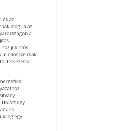
 és az 
rnak még rá az 
gyarországon a 
ítás, 
 hoz jelentős 
k mindössze csak 
ői tervezéssel 
nergetikai 
lyázathoz 
sítvány 
. Holott egy 
lanunk 
zükség egy 