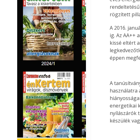
rendeltetésű
rögzített pi
A 2016. janu
ig. Az AA++ 
kissé eltért 
legkedvezőtl
éppen megfel
A tanúsítván
használatra 
hiányosságai
energetikai k
nyílászárók 
készülék vag