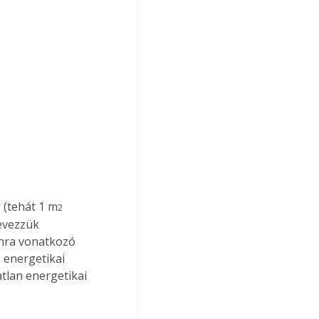
 (tehát 1 m
2
nevezzük 
anra vonatkozó 
 energetikai 
tlan energetikai 