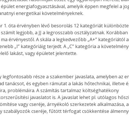
 épület energiafogyasztásával, amelyik éppen megfelel a jo
llanatnyi energetikai követelményeknek. 
ár 1. óta érvényben lévő besorolás 12 kategóriát különbözte
a számít legjobb, a JJ a legrosszabb osztályzatnak. Korábban
a ma érvényestől. A skála a legkedvezőbb „A+” kategóriától a
enebb „I” kategóriáig terjedt. A „C” kategória a követelmé
elő lakást, vagy épületet jelentette.
y legfontosabb része a szakember javaslata, amelyben az e
ad tanácsot, és egyben rámutat a lakás hőtechnikai, illetve 
ra, problémáira. A számítás tartalmaz költséghatékony 
orszerűsítési javaslatot is. A javaslat lehet pl. utólagos hőszi
tömítése vagy cseréje, árnyékoló szerkezetek alkalmazása, 
y szabályozók cseréje, fűtött térfogat csökkentése álmennye