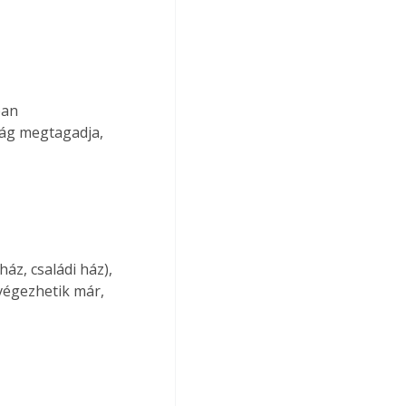
ban 
ág megtagadja, 
áz, családi ház), 
lvégezhetik már, 