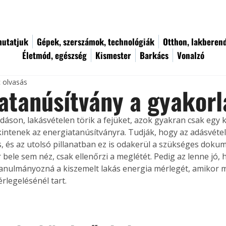
utatjuk
Gépek, szerszámok, technológiák
Otthon, lakberen
Életmód, egészség
Kismester
Barkács
Vonalzó
c olvasás
atanúsítvány a gyakor
adáson, lakásvételen törik a fejüket, azok gyakran csak egy 
intenek az energiatanúsítványra. Tudják, hogy az adásvétel
, és az utolsó pillanatban ez is odakerül a szükséges doku
 bele sem néz, csak ellenőrzi a meglétét. Pedig az lenne jó,
anulmányozná a kiszemelt lakás energia mérlegét, amikor 
rlegelésénél tart.