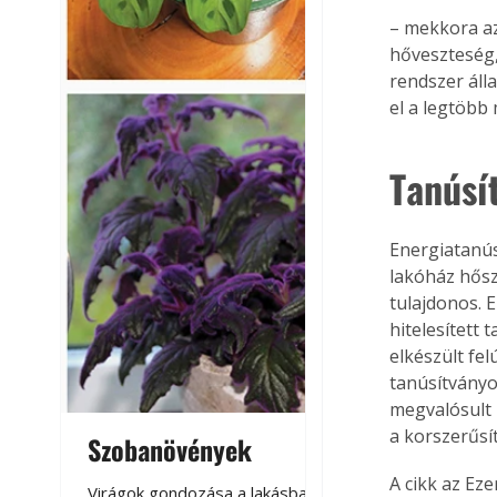
– mekkora az
hőveszteség,
rendszer áll
el a legtöbb
Tanúsí
Energiatanús
lakóház hősz
tulajdonos. 
hitelesített 
elkészült fel
tanúsítványok
megvalósult 
a korszerűsí
Szobanövények
Virágoskert: k
teraszon, laká
A cikk az Ez
Virágok gondozása a lakásban,