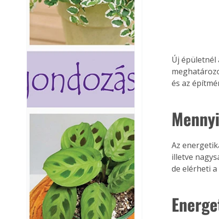
Új épületnél
meghatározo
és az építmé
Mennyi
Az energetika
illetve nagys
de elérheti 
Energe