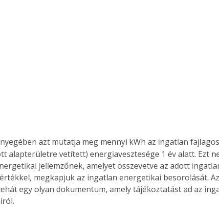
Együtt jobban megéri!
Bővebb információ itt!
k az
Együtt jobban megéri! A
mester
könyvek tetszőleges
er Old
párosítással kedvezményes
áron, 0 Ft postaköltséggel
ptapir új,
megrendelhetők!
és egyedi
tt
ényegében azt mutatja meg mennyi kWh az ingatlan fajlagos
lvasására
t alapterületre vetített) energiavesztesége 1 év alatt. Ezt 
elefonon
nyelmesen
energetikai jellemzőnek, amelyet összevetve az adott ingatl
ben vagy
rtékkel, megkapjuk az ingatlan energetikai besorolását. Az
t is
tehát egy olyan dokumentum, amely tájékoztatást ad az inga
. Bárhol,
ról.
ön élve
ashatók az