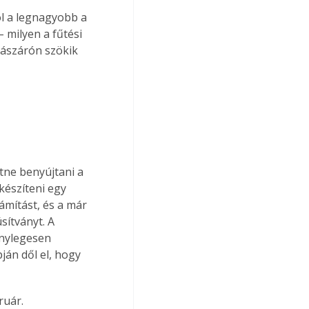
l a legnagyobb a 
 milyen a fűtési 
lászárón szökik 
tne benyújtani a 
készíteni egy 
ámítást, és a már 
sítványt. A 
énylegesen 
án dől el, hogy 
ruár.