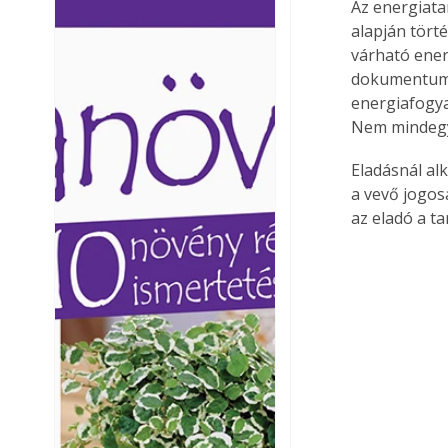
Az energiata
Ezermester lapszámai. A
Ezermester lapszámai
alapján tört
Laptapir kényelmes megoldás,
Laptapir kényelmes 
várható energ
mert: – t
mert: – t
dokumentumot
energiafogy
Nem mindegy 
Eladásnál al
a vevő jogos
az eladó a t