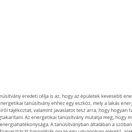
núsítvány eredeti célja is az, hogy az épületek kevesebb en
energetikai tanúsítvány ehhez egy eszköz, mely a lakás energ
iról tájékoztat, valamint javaslatot tesz arra, hogy hogyan 
takarítani. Az energetikai tanúsítvány mutatja meg, hogy mi
 energiahatékonysága. A tanúsítványban általában a szóban
fogyasztását hasonlítják össze egy ugyanolyan méretű, alak