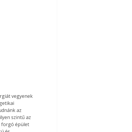
ergiát vegyenek 
etikai 
tudnánk az 
lyen szintű az 
 forgó épület 
ú és 