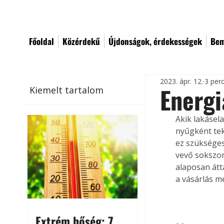
Főoldal
Közérdekű
Újdonságok, érdekességek
Bem
2023. ápr. 12.
3 per
Energi
Kiemelt tartalom
Akik lakásel
nyűgként tek
ez szükséges
vevő sokszor
alaposan átt
a vásárlás mé
Extrém hőség: 7