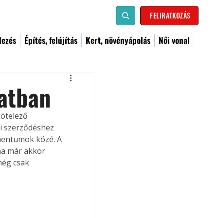
FELIRATKOZÁS
dezés
Építés, felújítás
Kert, növényápolás
Női vonal
latban
kötelező 
i szerződéshez 
mentumok közé. A 
 ha már akkor 
még csak 