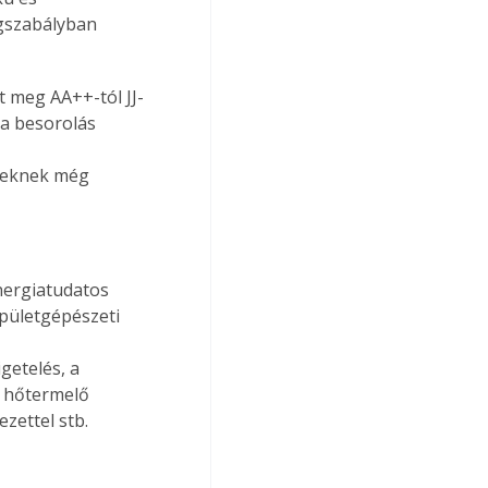
gszabályban 
t meg AA++-tól JJ-
 a besorolás 
 
nyeknek még 
nergiatudatos 
épületgépészeti 
getelés, a 
a hőtermelő 
zettel stb.