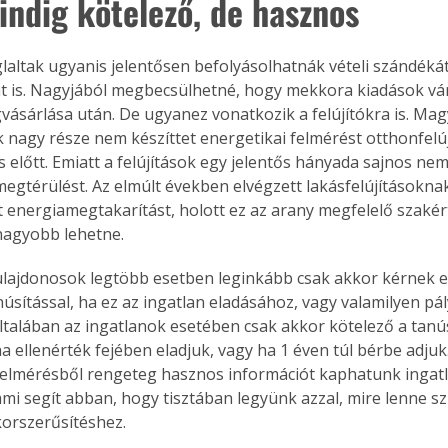
ndig kötelező, de hasznos
laltak ugyanis jelentősen befolyásolhatnák vételi szándékát,
át is. Nagyjából megbecsülhetné, hogy mekkora kiadások vá
vásárlása után. De ugyanez vonatkozik a felújítókra is. Ma
k nagy része nem készíttet energetikai felmérést otthonfelúj
 előtt. Emiatt a felújítások egy jelentős hányada sajnos nem
megtérülést. Az elmúlt években elvégzett lakásfelújításokna
 energiamegtakarítást, holott ez az arany megfelelő szakért
nagyobb lehetne.
ulajdonosok legtöbb esetben leginkább csak akkor kérnek e
núsítással, ha ez az ingatlan eladásához, vagy valamilyen pá
ltalában az ingatlanok esetében csak akkor kötelező a tanú
 ha ellenérték fejében eladjuk, vagy ha 1 éven túl bérbe adjuk
felmérésből rengeteg hasznos információt kaphatunk ingat
 ami segít abban, hogy tisztában legyünk azzal, mire lenne s
orszerűsí­téshez.