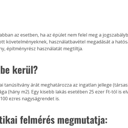
 abban az esetben, ha az épület nem felel meg a jogszabály
tt követelményeknek, használatbavétel megadását a hatós
ny, építményrész használatát megtiltja.
be kerül?
i tanúsítvány árát meghatározza az ingatlan jellege (társash
ága (hány m2). Egy kisebb lakás esetében 25 ezer Ft-tól is e
a 100 ezres nagyságrendet is.
tikai felmérés megmutatja: