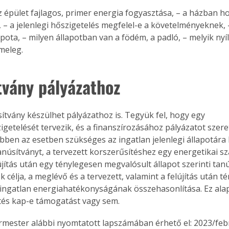
 épület fajlagos, primer energia fogyasztása, – a házban ho
 – a jelenlegi hőszigetelés megfelel-e a követelményeknek, –
apota, – milyen állapotban van a födém, a padló, – melyik nyí
 meleg.
tvány pályázathoz
ítvány készülhet pályázathoz is. Tegyük fel, hogy egy 
igetelését tervezik, és a finanszírozásához pályázatot szere
Ebben az esetben szükséges az ingatlan jelenlegi állapotára 
tanúsítványt, a tervezett korszerűsítéshez egy energetikai sz
újítás után egy ténylegesen megvalósult állapot szerinti tanú
 célja, a meglévő és a tervezett, valamint a felújítás után t
ingatlan energiahatékonyságának összehasonlítása. Ez alapj
tés kap-e támogatást vagy sem.
ertben,
Gyógyító növények: a
sban
természet kincsei az
ermester alábbi nyomtatott lapszámában érhető el: 2023/feb