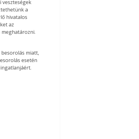
i veszteségek 
ztethetünk a 
lő hivatalos 
ket az 
 meghatározni. 
 besorolás miatt, 
besorolás esetén 
ingatlanjáért.