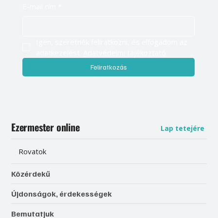
E-mail cím
*
Igen, szeretnék feliratkozni, és elfogadom az 
adatkezelést. 
Adatvédelmi tájékoztató
Feliratkozás
Ezermester online
Lap tetejére
Rovatok
Közérdekű
Újdonságok, érdekességek
Bemutatjuk