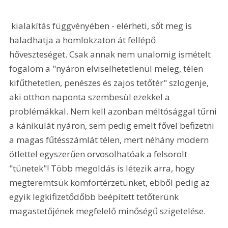
 kialakítás függvényében - elérheti, sőt meg is 
haladhatja a homlokzaton át fellépő 
hőveszteséget. Csak annak nem unalomig ismételt 
fogalom a "nyáron elviselhetetlenül meleg, télen 
kifűthetetlen, penészes és zajos tetőtér" szlogenje, 
aki otthon naponta szembesül ezekkel a 
problémákkal. Nem kell azonban méltósággal tűrni 
a kánikulát nyáron, sem pedig emelt fővel befizetni 
a magas fűtésszámlát télen, mert néhány modern 
ötlettel egyszerűen orvosolhatóak a felsorolt 
"tünetek"! Több megoldás is létezik arra, hogy 
megteremtsük komfortérzetünket, ebből pedig az 
egyik legkifizetődőbb beépített tetőterünk 
magastetőjének megfelelő minőségű szigetelése.