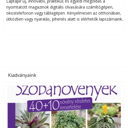
Laptapir új, innovatív, praktikus és egyedi megoldás a
L
nyomtatott magazinok digitális olvasására számítógépen,
okostelefonon vagy táblagépen. Kényelmesen az otthonában,
útközben vagy nyaralás, pihenés alatt is elérhetők lapszámaink.
ú
Bárhol, bármikor, akár külföldön élve vagy dolgozva is
B
olvashatók az Ezermester lapszámai. A Laptapir kényelmes
megoldás, mert: – t
Kiadványaink