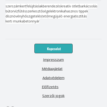
szerszám
kert
felújítás
lakberendezés
kreatív ötlet
barkácsolás
bútor
víz
fűtés
szerkesztőség
elektronika
hasznos tippek
dísznövény
hőszigetelés
tető
megújuló energia
tisztítás
kerti munka
beton
nyár
Kapcsolat
Impresszum
Médiaajánlat
Adatvédelem
Előfizetés
Szerzői jogok