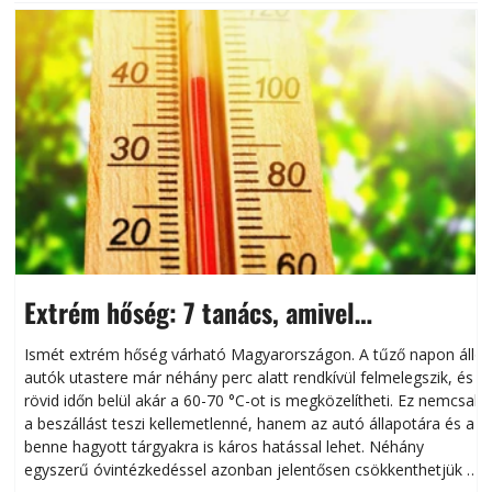
Extrém hőség: 7 tanács, amivel
megóvhatjuk autónkat a nyári károktól
Ismét extrém hőség várható Magyarországon. A tűző napon álló
autók utastere már néhány perc alatt rendkívül felmelegszik, és
rövid időn belül akár a 60-70 °C-ot is megközelítheti. Ez nemcsak
n
a beszállást teszi kellemetlenné, hanem az autó állapotára és a
benne hagyott tárgyakra is káros hatással lehet. Néhány
egyszerű óvintézkedéssel azonban jelentősen csökkenthetjük a