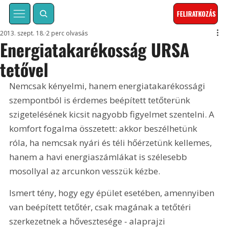
FELIRATKOZÁS
2013. szept. 18.
2 perc olvasás
Energiatakarékosság URSA
tetővel
Nemcsak kényelmi, hanem energiatakarékossági 
szempontból is érdemes beépített tetőterünk 
szigetelésének kicsit nagyobb figyelmet szentelni. A 
komfort fogalma összetett: akkor beszélhetünk 
róla, ha nemcsak nyári és téli hőérzetünk kellemes, 
hanem a havi energiaszámlákat is szélesebb 
mosollyal az arcunkon vesszük kézbe.
Ismert tény, hogy egy épület esetében, amennyiben 
van beépített tetőtér, csak magának a tetőtéri 
szerkezetnek a hővesztesége - alaprajzi