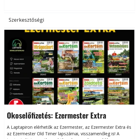
hőség káros hatásait.
l
Szerkesztőségi
Okoselőfizetés: Ezermester Extra
A Laptapiron elérhetők az Ezermester, az Ezermester Extra és
az Ezermester Old Timer lapszámai, visszamenőleg is! A