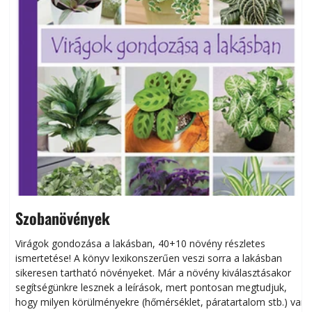
Szobanövények
Virágok gondozása a lakásban, 40+10 növény részletes
ismertetése! A könyv lexikonszerűen veszi sorra a lakásban
s
sikeresen tart­ha­tó növényeket. Már a növény kiválasztásakor
h
segítségünkre lesznek a leírások, mert pontosan megtudjuk,
k
hogy milyen körülményekre (hőmérséklet, páratartalom stb.) van