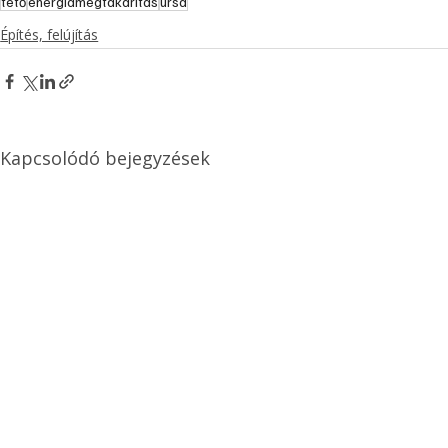
tető
energiamegtakarítás
ursa
Építés, felújítás
Kapcsolódó bejegyzések