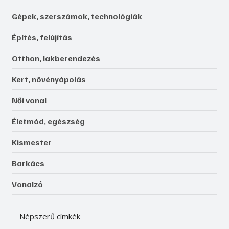
Gépek, szerszámok, technológiák
Építés, felújítás
Otthon, lakberendezés
Kert, növényápolás
Női vonal
Életmód, egészség
Kismester
Barkács
Vonalzó
Népszerű címkék