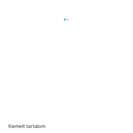
Betonjárda készítése lépésről lépésre – így
készül tartós betonburkolat
Kiemelt tartalom