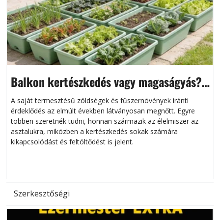
Balkon kertészkedés vagy magaságyás?
Helytakarékos kertészkedés
A saját termesztésű zöldségek és fűszernövények iránti
érdeklődés az elmúlt években látványosan megnőtt. Egyre
többen szeretnék tudni, honnan származik az élelmiszer az
l
asztalukra, miközben a kertészkedés sokak számára
kikapcsolódást és feltöltődést is jelent.
é
d
Szerkesztőségi