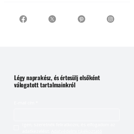
Légy naprakész, és értesülj elsőként
válogatott tartalmainkról
E-mail cím
*
Igen, szeretnék feliratkozni, és elfogadom az 
adatkezelést. 
Adatvédelmi tájékoztató