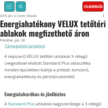
FELIRATKOZÁS
2019. jún. 4.
2 perc olvasás
Energiahatékony VELUX tetőtéri
ablakok megfizethető áron
Frissítve:
jún. 30.
Támogatott tartalom
A népszerű VELUX tetőtéri ablakok 3-rétegű 
üvegezéssel ellátott Standard Plus választéka 
minden épületben kiállja a próbát: korszerű, 
energiahatékony és pénztárcakímélő.
Energiatakarékos és jövőbiztos
A 
Standard Plus
 ablakok nagyszerűsége a 3-rétegű 