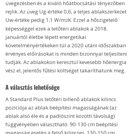
üvegezésben és a kiváló hőátbocsátási tényezőben 
rejlik. Az üveg Ug-értéke 0,6, a teljes ablakszerkezet 
Uw-értéke pedig 1,1 W/m
K. Ezzel a hőszigetelő 
2
képességgel ezek a tetőtéri ablakok a 2018. 
januártól életbe lépett energetikai 
követelményértékeken túl a 2020 utáni időszakban 
érvényes előírásokat is minden bizonnyal teljesíteni 
tudják. Az ablakokon keresztül kevesebb hőenergia 
vész el, jelentős fűtési költséget takaríthatunk meg.
A választás lehetősége
A Standard Plus tetőtéri billenő ablakok kilincs 
pozíciója az ablak beépítési magasságának (az 
ablak alsó éle és a padlószint közötti távolság) 
függvényében választható: 90-130 cm beépítési 
magasság esetén a felső kilincses, 130-150 cm 