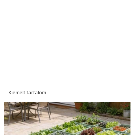
Tiszta homlokzat éveken át
Kiemelt tartalom