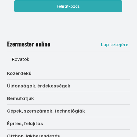
Feliratkozás
Ezermester online
Lap tetejére
Rovatok
Közérdekű
Újdonságok, érdekességek
Bemutatjuk
Gépek, szerszámok, technológiák
Építés, felújítás
Otthon, lakberendezés