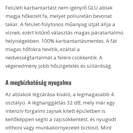
Felületi karbantartást nem igénylő GLU ablak 
magja hőkezelt fa, melyet poliuretán bevonat 
takar. A felület-folytonos műanyag útját állja a 
víznek, ezért kitűnő választás magas páratartalmú 
helyiségekben. 100% karbantartásmentes. A fát 
magas hőfokra hevítik, ezáltal a 
nedvességtartalmát a felére csökkentik. A 
végeredmény jobb hőszigetelés és szilárdság.
A megbízhatóság nyugalma
Az ablakok légzárása kiváló, a legmagasabb 4. 
osztályú. A léghanggátlás 32 dB, mely már egy 
intenzív forgalmi zajnak kitett épületben is 
kellőképpen segíti a zajcsökkentést, és nyugodt 
otthoni vagy munkakörnyezetet biztosít. Mint 