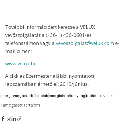
További információért keresse a VELUX 
vevőszolgálatát a (+36-1) 436-0601-es 
telefonszámon vagy a 
vevoszolgalat@velux.com
 e-
mail címen!
www.velux.hu
A cikk az Ezermester alábbi nyomtatott 
lapszámában érhető el: 2019/június.
energiamegtakarítás
ablak
energiahatékonyság
tetőablak
velux
Támogatott tartalom