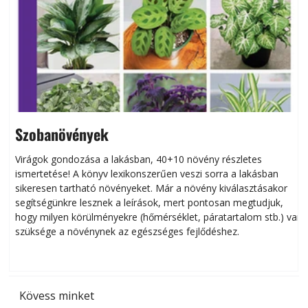
Szobanövények
Virágok gondozása a lakásban, 40+10 növény részletes
ismertetése! A könyv lexikonszerűen veszi sorra a lakásban
s
sikeresen tart­ha­tó növényeket. Már a növény kiválasztásakor
h
segítségünkre lesznek a leírások, mert pontosan megtudjuk,
k
hogy milyen körülményekre (hőmérséklet, páratartalom stb.) van
szüksége a növénynek az egészséges fejlődéshez.
t
Kövess minket