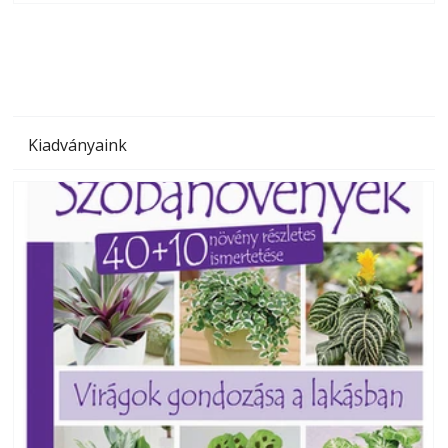
megoldás, mert: – t
Kiadványaink