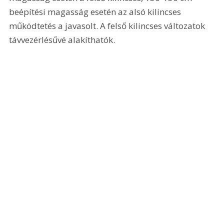
beépítési magasság esetén az alsó kilincses 
működtetés a javasolt. A felső kilincses változatok 
távvezérlésűvé alakíthatók.