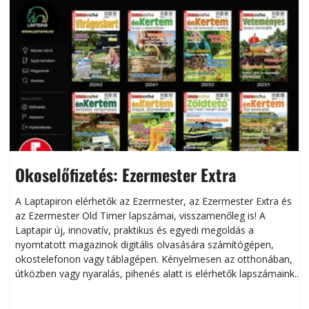
Okoselőfizetés: Ezermester Extra
A Laptapiron elérhetők az Ezermester, az Ezermester Extra és
az Ezermester Old Timer lapszámai, visszamenőleg is! A
Laptapir új, innovatív, praktikus és egyedi megoldás a
L
nyomtatott magazinok digitális olvasására számítógépen,
okostelefonon vagy táblagépen. Kényelmesen az otthonában,
útközben vagy nyaralás, pihenés alatt is elérhetők lapszámaink.
ú
Bárhol, bármikor, akár külföldön élve vagy dolgozva is
B
olvashatók az Ezermester lapszámai. A Laptapir kényelmes