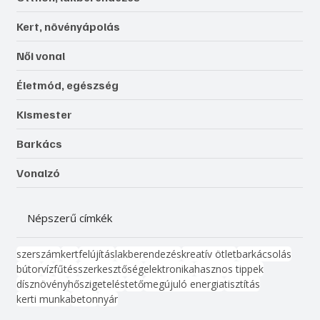
Kert, növényápolás
Női vonal
Életmód, egészség
Kismester
Barkács
Vonalzó
Népszerű címkék
szerszám
kert
felújítás
lakberendezés
kreatív ötlet
barkácsolás
bútor
víz
fűtés
szerkesztőség
elektronika
hasznos tippek
dísznövény
hőszigetelés
tető
megújuló energia
tisztítás
kerti munka
beton
nyár