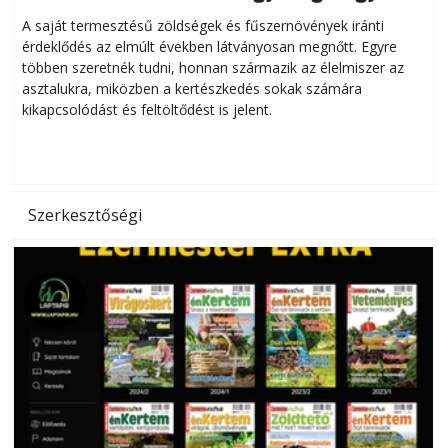
Helytakarékos kertészkedés
A saját termesztésű zöldségek és fűszernövények iránti
érdeklődés az elmúlt években látványosan megnőtt. Egyre
többen szeretnék tudni, honnan származik az élelmiszer az
l
asztalukra, miközben a kertészkedés sokak számára
kikapcsolódást és feltöltődést is jelent.
é
d
Szerkesztőségi