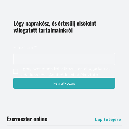
Légy naprakész, és értesülj elsőként
válogatott tartalmainkról
E-mail cím
*
Igen, szeretnék feliratkozni, és elfogadom az 
adatkezelést. 
Adatvédelmi tájékoztató
Feliratkozás
Ezermester online
Lap tetejére