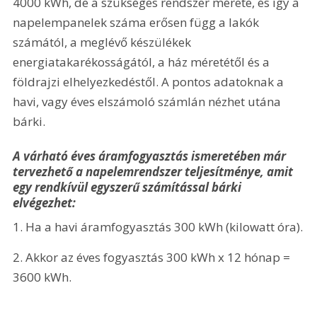
4000 kWh, de a szükséges rendszer mérete, és így a 
napelempanelek száma erősen függ a lakók 
számától, a meglévő készülékek 
energiatakarékosságától, a ház méretétől és a 
földrajzi elhelyezkedéstől. A pontos adatoknak a 
havi, vagy éves elszámoló számlán nézhet utána 
bárki.
A várható éves áramfogyasztás ismeretében már 
tervezhető a napelemrendszer teljesítménye, amit 
egy rendkívül egyszerű számítással bárki 
elvégezhet:
1. Ha a havi áramfogyasztás 300 kWh (kilowatt óra).
2. Akkor az éves fogyasztás 300 kWh x 12 hónap = 
3600 kWh.