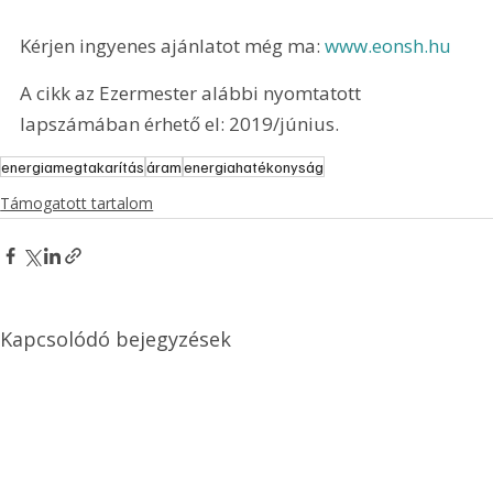
Kérjen ingyenes ajánlatot még ma: 
www.eonsh.hu
A cikk az Ezermester alábbi nyomtatott 
lapszámában érhető el: 2019/június.
energiamegtakarítás
áram
energiahatékonyság
Támogatott tartalom
Kapcsolódó bejegyzések