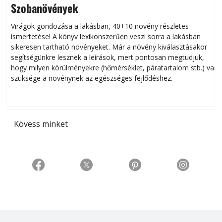
Szobanövények
Virágok gondozása a lakásban, 40+10 növény részletes
ismertetése! A könyv lexikonszerűen veszi sorra a lakásban
s
sikeresen tart­ha­tó növényeket. Már a növény kiválasztásakor
h
segítségünkre lesznek a leírások, mert pontosan megtudjuk,
k
hogy milyen körülményekre (hőmérséklet, páratartalom stb.) van
szüksége a növénynek az egészséges fejlődéshez.
t
Kövess minket