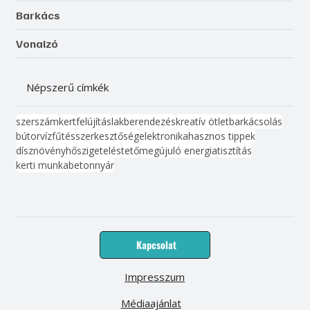
Barkács
Vonalzó
Népszerű címkék
szerszám
kert
felújítás
lakberendezés
kreatív ötlet
barkácsolás
bútor
víz
fűtés
szerkesztőség
elektronika
hasznos tippek
dísznövény
hőszigetelés
tető
megújuló energia
tisztítás
kerti munka
beton
nyár
Kapcsolat
Impresszum
Médiaajánlat