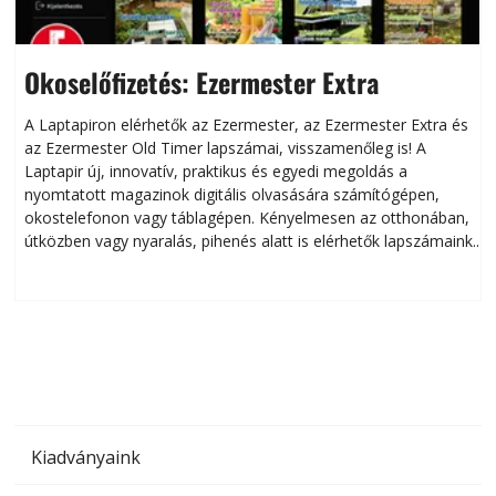
Okoselőfizetés: Ezermester Extra
A Laptapiron elérhetők az Ezermester, az Ezermester Extra és
az Ezermester Old Timer lapszámai, visszamenőleg is! A
Laptapir új, innovatív, praktikus és egyedi megoldás a
L
nyomtatott magazinok digitális olvasására számítógépen,
okostelefonon vagy táblagépen. Kényelmesen az otthonában,
útközben vagy nyaralás, pihenés alatt is elérhetők lapszámaink.
ú
Bárhol, bármikor, akár külföldön élve vagy dolgozva is
B
olvashatók az Ezermester lapszámai. A Laptapir kényelmes
megoldás, mert: – t
Kiadványaink