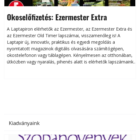
Okoselőfizetés: Ezermester Extra
A Laptapiron elérhetők az Ezermester, az Ezermester Extra és
az Ezermester Old Timer lapszámai, visszamenőleg is! A
Laptapir új, innovatív, praktikus és egyedi megoldás a
L
nyomtatott magazinok digitális olvasására számítógépen,
okostelefonon vagy táblagépen. Kényelmesen az otthonában,
útközben vagy nyaralás, pihenés alatt is elérhetők lapszámaink.
ú
Bárhol, bármikor, akár külföldön élve vagy dolgozva is
B
olvashatók az Ezermester lapszámai. A Laptapir kényelmes
megoldás, mert: – t
Kiadványaink