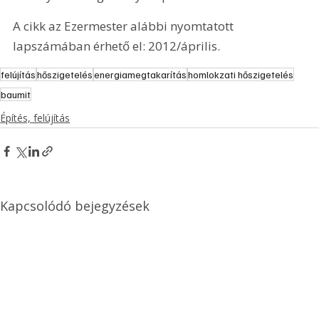
A cikk az Ezermester alábbi nyomtatott 
lapszámában érhető el: 2012/április.
felújítás
hőszigetelés
energiamegtakarítás
homlokzati hőszigetelés
baumit
Építés, felújítás
Kapcsolódó bejegyzések