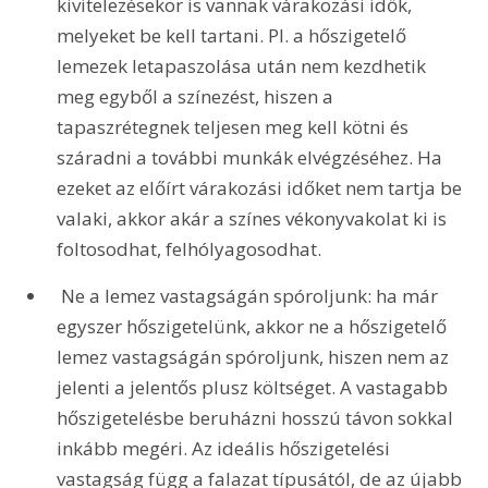
kivitelezésekor is vannak várakozási idők, 
melyeket be kell tartani. Pl. a hőszigetelő 
lemezek letapaszolása után nem kezdhetik 
meg egyből a színezést, hiszen a 
tapaszrétegnek teljesen meg kell kötni és 
száradni a további munkák elvégzéséhez. Ha 
ezeket az előírt várakozási időket nem tartja be 
valaki, akkor akár a színes vékonyvakolat ki is 
foltosodhat, felhólyagosodhat.
 Ne a lemez vastagságán spóroljunk: ha már 
egyszer hőszigetelünk, akkor ne a hőszigetelő 
lemez vastagságán spóroljunk, hiszen nem az 
jelenti a jelentős plusz költséget. A vastagabb 
hőszigetelésbe beruházni hosszú távon sokkal 
inkább megéri. Az ideális hőszigetelési 
vastagság függ a falazat típusától, de az újabb 