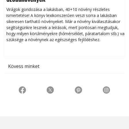
Virágok gondozása a lakásban, 40+10 növény részletes
ismertetése! A könyv lexikonszerűen veszi sorra a lakásban
s
sikeresen tart­ha­tó növényeket. Már a növény kiválasztásakor
h
segítségünkre lesznek a leírások, mert pontosan megtudjuk,
k
hogy milyen körülményekre (hőmérséklet, páratartalom stb.) van
szüksége a növénynek az egészséges fejlődéshez.
t
Kövess minket