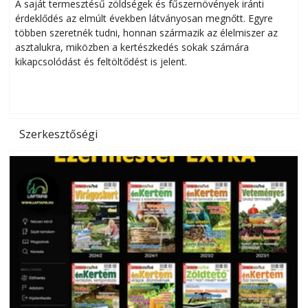
Helytakarékos kertészkedés
A saját termesztésű zöldségek és fűszernövények iránti
érdeklődés az elmúlt években látványosan megnőtt. Egyre
többen szeretnék tudni, honnan származik az élelmiszer az
l
asztalukra, miközben a kertészkedés sokak számára
kikapcsolódást és feltöltődést is jelent.
é
d
Szerkesztőségi