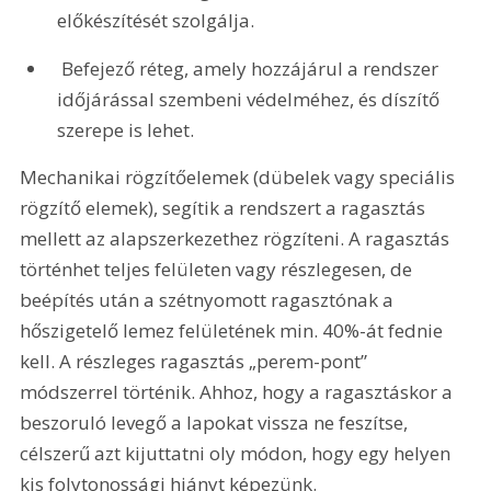
előkészítését szolgálja. 
 Befejező réteg, amely hozzájárul a rendszer 
időjárással szembeni védelméhez, és díszítő 
szerepe is lehet.
Mechanikai rögzítőelemek (dübelek vagy speciális 
rögzítő elemek), segítik a rendszert a ragasztás 
mellett az alapszerkezethez rögzíteni. A ragasztás 
történhet teljes felületen vagy részlegesen, de 
beépítés után a szétnyomott ragasztónak a 
hőszigetelő lemez felületének min. 40%-át fednie 
kell. A részleges ragasztás „perem-pont” 
módszerrel történik. Ahhoz, hogy a ragasztáskor a 
beszoruló levegő a lapokat vissza ne feszítse, 
célszerű azt kijuttatni oly módon, hogy egy helyen 
kis folytonossági hiányt képezünk.