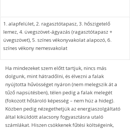
1. alapfelület, 2. ragasztótapasz, 3. hőszigetelő 
lemez, 4. üvegszövet-ágyazás (ragasztótapasz + 
üvegszövet), 5. színes vékonyvakolat alapozó, 6. 
színes vékony nemesvakolat
Ha mindezeket szem előtt tartjuk, nincs más 
dolgunk, mint hátradőlni, és élvezni a falak 
nyújtotta hűvösséget nyáron (nem melegszik át a 
tűző napsütésben), télen pedig a falak melegét 
(fokozott hőtároló képesség – nem húz a hideg). 
Közben pedig nézegethetjük az energiaszolgáltató 
által kiküldött alacsony fogyasztásra utaló 
számlákat. Hiszen csökkenek fűtési költségeink, 