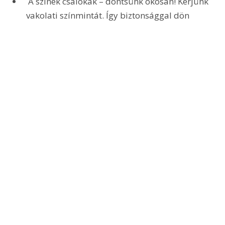
 A színek csalókák – döntsünk okosan! Kérjünk 
vakolati színmintát. Így biztonsággal dön