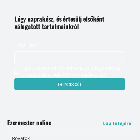
Légy naprakész, és értesülj elsőként
válogatott tartalmainkról
E-mail cím
*
Igen, szeretnék feliratkozni, és elfogadom az 
adatkezelést. 
Adatvédelmi tájékoztató
Feliratkozás
Ezermester online
Lap tetejére
Rovatok