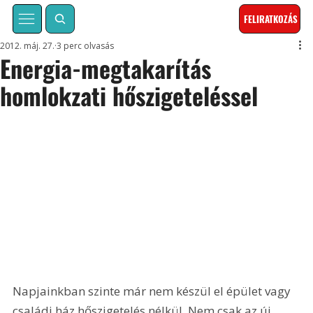
FELIRATKOZÁS
2012. máj. 27.
3 perc olvasás
Energia-megtakarítás
homlokzati hőszigeteléssel
Napjainkban szinte már nem készül el épület vagy 
családi ház hőszigetelés nélkül. Nem csak az új 