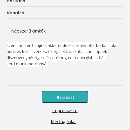
Barkács
Vonalzó
Népszerű címkék
szerszám
kert
felújítás
lakberendezés
kreatív ötlet
barkácsolás
bútor
víz
fűtés
szerkesztőség
elektronika
hasznos tippek
dísznövény
hőszigetelés
tető
megújuló energia
tisztítás
kerti munka
beton
nyár
Kapcsolat
Impresszum
Médiaajánlat