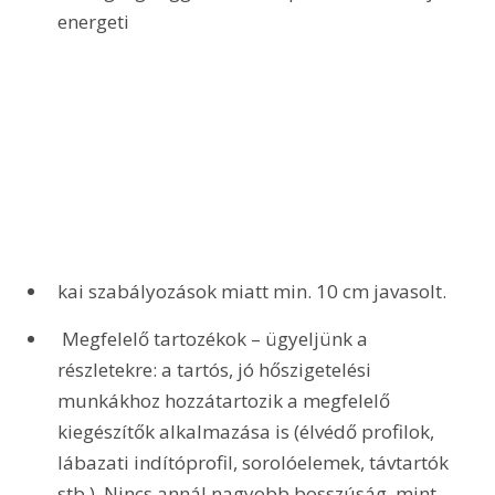
energeti
kai szabályozások miatt min. 10 cm javasolt.
 Megfelelő tartozékok – ügyeljünk a 
részletekre: a tartós, jó hőszigetelési 
munkákhoz hozzátartozik a megfelelő 
kiegészítők alkalmazása is (élvédő profilok, 
lábazati indítóprofil, sorolóelemek, távtartók 
stb.). Nincs annál nagyobb bosszúság, mint 