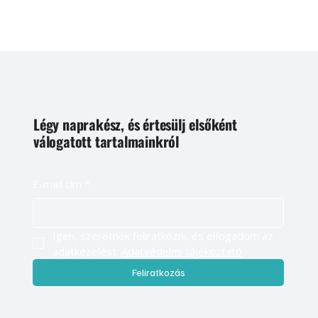
Légy naprakész, és értesülj elsőként
válogatott tartalmainkról
E-mail cím
*
Igen, szeretnék feliratkozni, és elfogadom az 
adatkezelést. 
Adatvédelmi tájékoztató
Feliratkozás