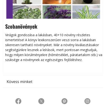
Szobanövények
Virágok gondozása a lakásban, 40+10 növény részletes
ismertetése! A könyv lexikonszerűen veszi sorra a lakásban
s
sikeresen tart­ha­tó növényeket. Már a növény kiválasztásakor
h
segítségünkre lesznek a leírások, mert pontosan megtudjuk,
k
hogy milyen körülményekre (hőmérséklet, páratartalom stb.) van
szüksége a növénynek az egészséges fejlődéshez.
t
Kövess minket