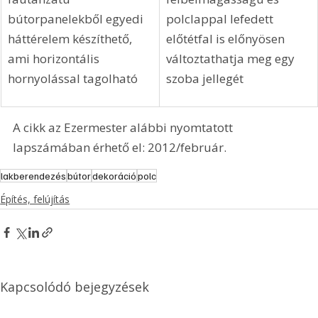
bútorpanelekből egyedi 
polclappal lefedett 
háttérelem készíthető, 
előtétfal is előnyösen 
ami horizontális 
változtathatja meg egy 
hornyolással tagolható
szoba jellegét
A cikk az Ezermester alábbi nyomtatott 
lapszámában érhető el: 2012/február.
lakberendezés
bútor
dekoráció
polc
Építés, felújítás
Kapcsolódó bejegyzések