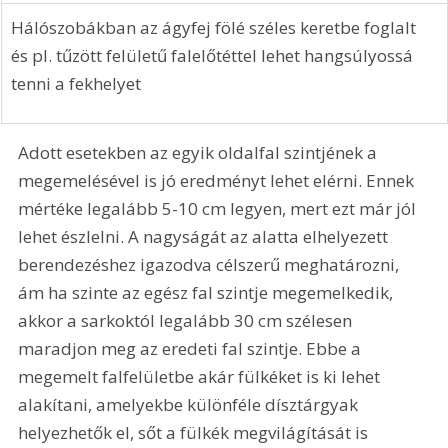
Hálószobákban az ágyfej fölé széles keretbe foglalt 
és pl. tűzött felületű falelőtéttel lehet hangsúlyossá 
tenni a fekhelyet
Adott esetekben az egyik oldalfal szintjének a 
megemelésével is jó eredményt lehet elérni. Ennek 
mértéke legalább 5-10 cm legyen, mert ezt már jól 
lehet észlelni. A nagyságát az alatta elhelyezett 
berendezéshez igazodva célszerű meghatározni, 
ám ha szinte az egész fal szintje megemelkedik, 
akkor a sarkoktól legalább 30 cm szélesen 
maradjon meg az eredeti fal szintje. Ebbe a 
megemelt falfelületbe akár fülkéket is ki lehet 
alakítani, amelyekbe különféle dísztárgyak 
helyezhetők el, sőt a fülkék megvilágítását is 