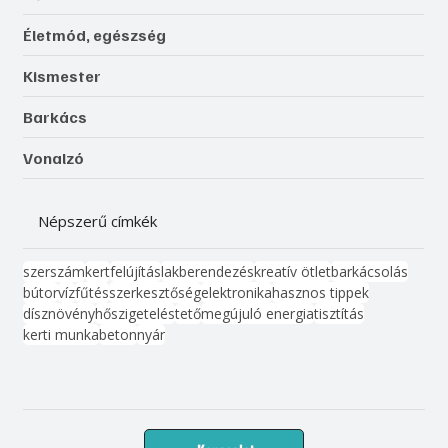
Életmód, egészség
Kismester
Barkács
Vonalzó
Népszerű címkék
szerszám
kert
felújítás
lakberendezés
kreatív ötlet
barkácsolás
bútor
víz
fűtés
szerkesztőség
elektronika
hasznos tippek
dísznövény
hőszigetelés
tető
megújuló energia
tisztítás
kerti munka
beton
nyár