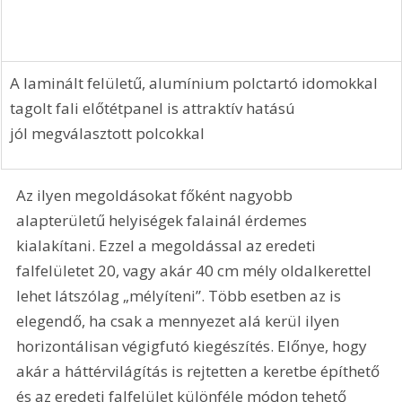
A laminált felületű, alumínium polctartó idomokkal 
tagolt fali előtétpanel is attraktív hatású 
jól megválasztott polcokkal
Az ilyen megoldásokat főként nagyobb 
alapterületű helyiségek falainál érdemes 
kialakítani. Ezzel a megoldással az eredeti 
falfelületet 20, vagy akár 40 cm mély oldalkerettel 
lehet látszólag „mélyíteni”. Több esetben az is 
elegendő, ha csak a mennyezet alá kerül ilyen 
horizontálisan végigfutó kiegészítés. Előnye, hogy 
akár a háttérvilágítás is rejtetten a keretbe építhető 
és az eredeti falfelület különféle módon tehető 