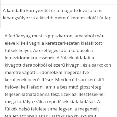
A kandalló környezetét és a mögötte levő falat is 
kihangsúlyozza a kisebb méretű keretes előtét fallap
A fedőanyag most is gipszkarton, amelyből már 
eleve ki kell vágni a keretszerkezeten kialakított 
fülkék helyét. Az esetleges tábla toldások a 
lemezidomokra essenek. A fülkék oldalait a 
kivágott darabokból célszerű kivágni, és a sarkokon 
méretre vágott L-idomokkal megerősítve 
kerüljenek beerősítésre. Minden élt sarokerősítő 
hálóval kell lefedni, amit a besimító gipszréteg 
teljesen láthatatlanná tesz. Ezek az illesztéseknél 
megakadályozzák a repedések kialakulását. A 
fülkék belső felülete sima legyen, a megemelt 
felület azonban akár rusztikusan strukturált 