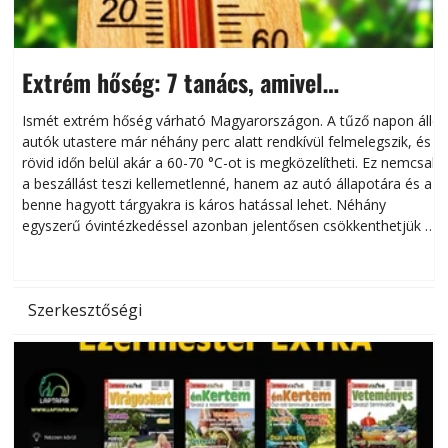
Extrém hőség: 7 tanács, amivel
megóvhatjuk autónkat a nyári károktól
Ismét extrém hőség várható Magyarországon. A tűző napon álló
autók utastere már néhány perc alatt rendkívül felmelegszik, és
rövid időn belül akár a 60-70 °C-ot is megközelítheti. Ez nemcsak
n
a beszállást teszi kellemetlenné, hanem az autó állapotára és a
benne hagyott tárgyakra is káros hatással lehet. Néhány
egyszerű óvintézkedéssel azonban jelentősen csökkenthetjük a
hőség káros hatásait.
l
Szerkesztőségi