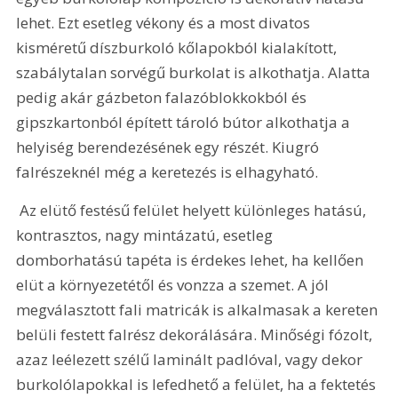
lehet. Ezt esetleg vékony és a most divatos 
kisméretű díszburkoló kőlapokból kialakított, 
szabálytalan sorvégű burkolat is alkothatja. Alatta 
pedig akár gázbeton falazóblokkokból és 
gipszkartonból épített tároló bútor alkothatja a 
helyiség berendezésének egy részét. Kiugró 
falrészeknél még a keretezés is elhagyható.
 Az elütő festésű felület helyett különleges hatású, 
kontrasztos, nagy mintázatú, esetleg 
domborhatású tapéta is érdekes lehet, ha kellően 
elüt a környezetétől és vonzza a szemet. A jól 
megválasztott fali matricák is alkalmasak a kereten 
belüli festett falrész dekorálására. Minőségi fózolt, 
azaz leélezett szélű laminált padlóval, vagy dekor 
burkolólapokkal is lefedhető a felület, ha a fektetés 