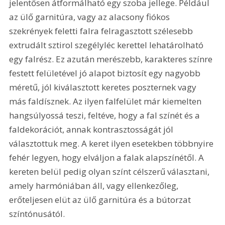
jelentősen átformálható egy szoba jellege. Például 
az ülő garnitúra, vagy az alacsony fiókos 
szekrények feletti falra felragasztott szélesebb 
extrudált sztirol szegélyléc kerettel lehatárolható 
egy falrész. Ez azután merészebb, karakteres színre 
festett felületével jó alapot biztosít egy nagyobb 
méretű, jól kiválasztott keretes poszternek vagy 
más faldísznek. Az ilyen falfelület már kiemelten 
hangsúlyossá teszi, feltéve, hogy a fal színét és a 
faldekorációt, annak kontrasztosságát jól 
választottuk meg. A keret ilyen esetekben többnyire 
fehér legyen, hogy elváljon a falak alapszínétől. A 
kereten belül pedig olyan színt célszerű választani, 
amely harmóniában áll, vagy ellenkezőleg, 
erőteljesen elüt az ülő garnitúra és a bútorzat 
színtónusától. 