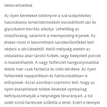
dekoratívabbá.
Az ilyen kereteket többnyire a szárazépítéshez 
használatos lemezidomokból összeállított váz és 
gipszkaton borítás alkotja. Lehetőleg az 
oldalfalakig, valamint a mennyezetig érjenek. Az 
éleket most is besimítható sarokerősítőkkel kell 
védeni a sérülésektől. Kellő mélység esetén az 
oldalakba akár tároló fülkék, vagy beépített polcok 
is kialakíthatók. A nagy falfelület hangsúlyosabbá 
tétele már csak fantázia és ízlés kérdése. Az ilyen 
falkeretek nappalikban és hálószobákban is 
előnyösek. Azzal azonban számolni kell, hogy az 
ilyen átalakítások többé-kevésbé optikailag 
befolyásolhatják a helyiségek térarányait, a túl 
sötét színű falrészek szűkítik a teret. Ezért e ténnyel 