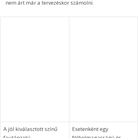
nem árt már a tervezéskor számolni.
A jól kiválasztott színű 
Esetenként egy 
fautánzatú 
félbelmagasságú és 