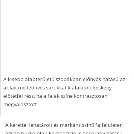
A kisebb alapterületű szobákban előnyös hatású az 
ablak mellett íves sarokkal kialakított keskeny 
előtétfal rész, ha a falak színe kontrasztosan 
megválasztott
A kerettel lehatárolt és markáns színű falfelületen 
egyéb burkolólap kompozíció is dekoratív hatású 