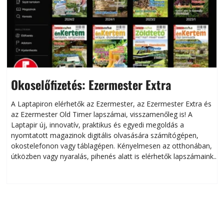
Okoselőfizetés: Ezermester Extra
A Laptapiron elérhetők az Ezermester, az Ezermester Extra és
az Ezermester Old Timer lapszámai, visszamenőleg is! A
Laptapir új, innovatív, praktikus és egyedi megoldás a
L
nyomtatott magazinok digitális olvasására számítógépen,
okostelefonon vagy táblagépen. Kényelmesen az otthonában,
útközben vagy nyaralás, pihenés alatt is elérhetők lapszámaink.
ú
Bárhol, bármikor, akár külföldön élve vagy dolgozva is
B
olvashatók az Ezermester lapszámai. A Laptapir kényelmes
megoldás, mert: – t