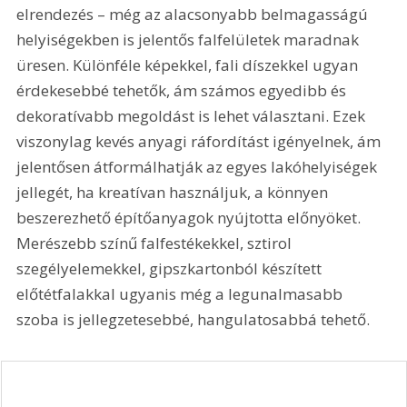
elrendezés – még az alacsonyabb belmagasságú 
helyiségekben is jelentős fal­felületek maradnak 
üresen. Különféle képekkel, fali díszekkel ugyan 
érdekesebbé tehetők, ám ­számos egyedibb és 
dekoratívabb ­meg­oldást is lehet választani. Ezek 
viszonylag kevés anyagi ráfordítást igényelnek, ám 
jelentősen átformálhatják az egyes lakóhelyiségek 
jellegét, ha kreatívan használjuk, a könnyen 
beszerezhető építőanya­gok nyújtotta előnyöket. 
Merészebb színű falfestékekkel, sztirol 
szegélyelemekkel, gipszkartonból készített 
előtétfalakkal ugyanis még a ­legunalmasabb 
szoba is jelleg­zetesebbé, hangulatosabbá tehető.