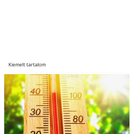
Naptej vagy napolaj? Melyiket válasszuk, és
miben különböznek?
Kiemelt tartalom