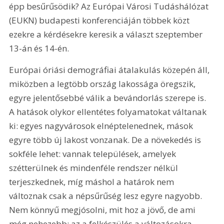
épp besűrűsödik? Az Európai Városi Tudáshálózat 
(EUKN) budapesti konferenciáján többek közt 
ezekre a kérdésekre keresik a választ szeptember 
13-án és 14-én.
Európai óriási demográfiai átalakulás közepén áll, 
miközben a legtöbb ország lakossága öregszik, 
egyre jelentősebbé válik a bevándorlás szerepe is. 
A hatások olykor ellentétes folyamatokat váltanak 
ki: egyes nagyvárosok elnéptelenednek, mások 
egyre több új lakost vonzanak. De a növekedés is 
sokféle lehet: vannak települések, amelyek 
szétterülnek és mindenféle rendszer nélkül 
terjeszkednek, míg máshol a határok nem 
változnak csak a népsűrűség lesz egyre nagyobb. 
Nem könnyű megjósolni, mit hoz a jövő, de ami 
még nehezebb: az a felkészülés a változásokra. 