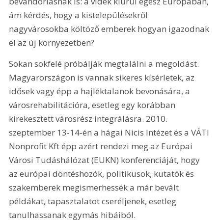
bevándorlásnak is: a vidék kiürül egész Európában, 
ám kérdés, hogy a kistelepülésekről 
nagyvárosokba költöző emberek hogyan igazodnak 
el az új környezetben?
Sokan sokfelé próbálják megtalálni a megoldást. 
Magyarországon is vannak sikeres kísérletek, az 
idősek vagy épp a hajléktalanok bevonására, a 
városrehabilitációra, esetleg egy korábban 
kirekesztett városrész integrálásra. 2010. 
szeptember 13-14-én a hágai Nicis Intézet és a VÁTI 
Nonprofit Kft épp azért rendezi meg az Európai 
Városi Tudáshálózat (EUKN) konferenciáját, hogy 
az európai döntéshozók, politikusok, kutatók és 
szakemberek megismerhessék a már bevált 
példákat, tapasztalatot cseréljenek, esetleg 
tanulhassanak egymás hibáiból.