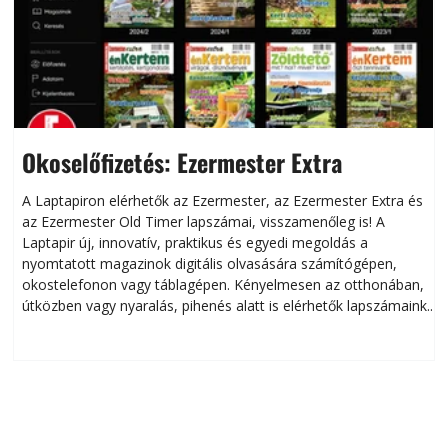
Okoselőfizetés: Ezermester Extra
A Laptapiron elérhetők az Ezermester, az Ezermester Extra és
az Ezermester Old Timer lapszámai, visszamenőleg is! A
Laptapir új, innovatív, praktikus és egyedi megoldás a
L
nyomtatott magazinok digitális olvasására számítógépen,
okostelefonon vagy táblagépen. Kényelmesen az otthonában,
útközben vagy nyaralás, pihenés alatt is elérhetők lapszámaink.
ú
Bárhol, bármikor, akár külföldön élve vagy dolgozva is
B
olvashatók az Ezermester lapszámai. A Laptapir kényelmes
megoldás, mert: – t