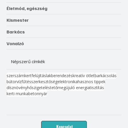
Életmód, egészség
Kismester
Barkács
Vonalzó
Népszerű címkék
szerszám
kert
felújítás
lakberendezés
kreatív ötlet
barkácsolás
bútor
víz
fűtés
szerkesztőség
elektronika
hasznos tippek
dísznövény
hőszigetelés
tető
megújuló energia
tisztítás
kerti munka
beton
nyár
Kapcsolat