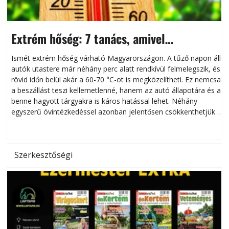
Extrém hőség: 7 tanács, amivel
megóvhatjuk autónkat a nyári károktól
Ismét extrém hőség várható Magyarországon. A tűző napon álló
autók utastere már néhány perc alatt rendkívül felmelegszik, és
rövid időn belül akár a 60-70 °C-ot is megközelítheti. Ez nemcsak
n
a beszállást teszi kellemetlenné, hanem az autó állapotára és a
benne hagyott tárgyakra is káros hatással lehet. Néhány
egyszerű óvintézkedéssel azonban jelentősen csökkenthetjük a
hőség káros hatásait.
l
Szerkesztőségi