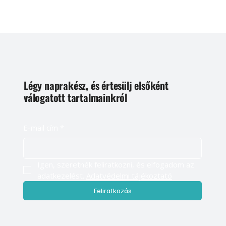
Légy naprakész, és értesülj elsőként
válogatott tartalmainkról
E-mail cím
*
Igen, szeretnék feliratkozni, és elfogadom az 
adatkezelést. 
Adatvédelmi tájékoztató
Feliratkozás