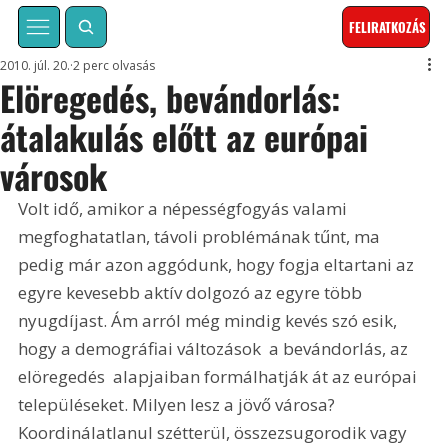
FELIRATKOZÁS
2010. júl. 20.
2 perc olvasás
Elöregedés, bevándorlás:
átalakulás előtt az európai
városok
Volt idő, amikor a népességfogyás valami 
megfoghatatlan, távoli problémának tűnt, ma 
pedig már azon aggódunk, hogy fogja eltartani az 
egyre kevesebb aktív dolgozó az egyre több 
nyugdíjast. Ám arról még mindig kevés szó esik, 
hogy a demográfiai változások  a bevándorlás, az 
elöregedés  alapjaiban formálhatják át az európai 
településeket. Milyen lesz a jövő városa? 
Koordinálatlanul szétterül, összezsugorodik vagy 