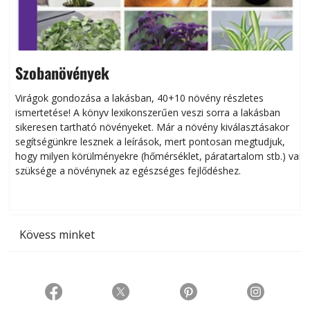
Szobanövények
Virágok gondozása a lakásban, 40+10 növény részletes
ismertetése! A könyv lexikonszerűen veszi sorra a lakásban
s
sikeresen tart­ha­tó növényeket. Már a növény kiválasztásakor
h
segítségünkre lesznek a leírások, mert pontosan megtudjuk,
k
hogy milyen körülményekre (hőmérséklet, páratartalom stb.) van
szüksége a növénynek az egészséges fejlődéshez.
t
Kövess minket