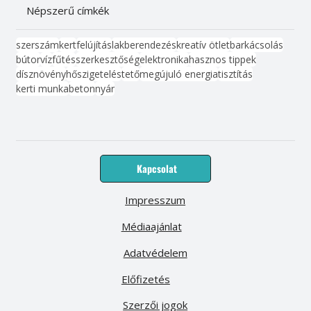
Népszerű címkék
szerszám
kert
felújítás
lakberendezés
kreatív ötlet
barkácsolás
bútor
víz
fűtés
szerkesztőség
elektronika
hasznos tippek
dísznövény
hőszigetelés
tető
megújuló energia
tisztítás
kerti munka
beton
nyár
Kapcsolat
Impresszum
Médiaajánlat
Adatvédelem
Előfizetés
Szerzői jogok