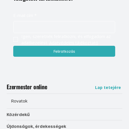
E-mail cím
*
Igen, szeretnék feliratkozni, és elfogadom az 
adatkezelést. 
Adatvédelmi tájékoztató
Feliratkozás
Ezermester online
Lap tetejére
Rovatok
Közérdekű
Újdonságok, érdekességek