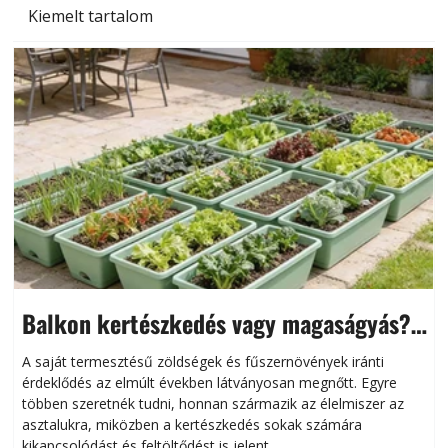
Kiemelt tartalom
Balkon kertészkedés vagy magaságyás?
Helytakarékos kertészkedés
A saját termesztésű zöldségek és fűszernövények iránti
érdeklődés az elmúlt években látványosan megnőtt. Egyre
többen szeretnék tudni, honnan származik az élelmiszer az
l
asztalukra, miközben a kertészkedés sokak számára
kikapcsolódást és feltöltődést is jelent.
é