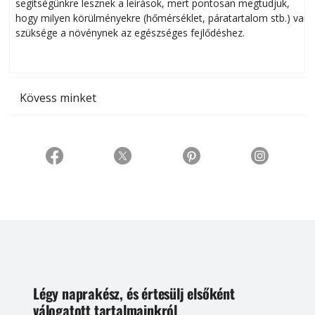
segítségünkre lesznek a leírások, mert pontosan megtudjuk,
k
hogy milyen körülményekre (hőmérséklet, páratartalom stb.) van
szüksége a növénynek az egészséges fejlődéshez.
t
Kövess minket
Légy naprakész, és értesülj elsőként
válogatott tartalmainkról