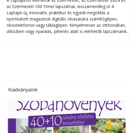
A Laptapiron elérhetők az Ezermester, az Ezermester Extra és
az Ezermester Old Timer lapszámai, visszamenőleg is! A
Laptapir új, innovatív, praktikus és egyedi megoldás a
L
nyomtatott magazinok digitális olvasására számítógépen,
okostelefonon vagy táblagépen. Kényelmesen az otthonában,
útközben vagy nyaralás, pihenés alatt is elérhetők lapszámaink.
ú
Bárhol, bármikor, akár külföldön élve vagy dolgozva is
B
olvashatók az Ezermester lapszámai. A Laptapir kényelmes
megoldás, mert: – t
Kiadványaink