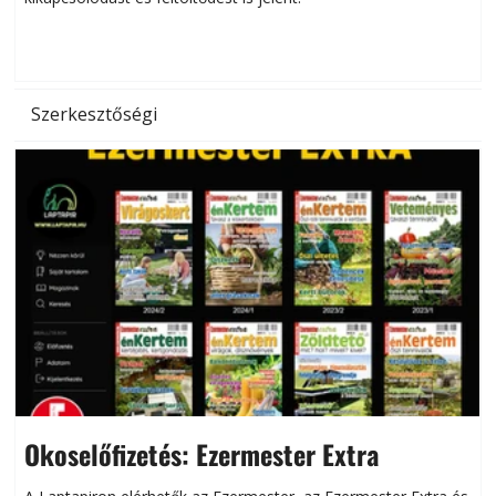
d
Szerkesztőségi
Okoselőfizetés: Ezermester Extra