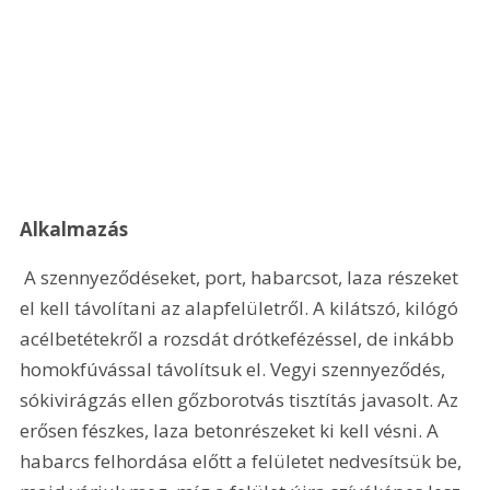
Alkalmazás
 A szennyeződéseket, port, habarcsot, laza részeket 
el kell távolítani az alapfelületről. A kilátszó, kilógó 
acélbetétekről a rozsdát drótkefézéssel, de inkább 
homokfúvással távolítsuk el. Vegyi szennyeződés, 
sókivirágzás ellen gőzborotvás tisztítás javasolt. Az 
erősen fészkes, laza betonrészeket ki kell vésni. A 
habarcs felhordása előtt a felületet nedvesítsük be, 