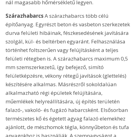
nál magasabb hőmérsékletű legyen. 
Szárazhabarcs
 A szárazhabarcs több célú 
építőanyag. Egyrészt beton és vasbeton szerkezetek 
durva felületi hibáinak, fészkesedésének javítására 
szolgál, kül- és beltérben egyaránt. Felhasználása 
történhet foltszerűen vagy felújításként a teljes 
felületi rétegben is. A szárazhabarcs maximum 0,5 
mm szemszerkezetű, így befejező, simító 
felületképzésre, vékony rétegű javítások (glettelés) 
készítésére alkalmas. Másrészről sokoldalúan 
alkalmazható régi épületek felújítására, 
műemlékek helyreállítására, új építés területén 
falazó-, vakoló- és fugázó habarcsként. Elsősorban 
természetes kő és égetett agyag falazó elemekhez 
ajánlott, de mészhomok tégla, könnyűbeton és tufa 
anyagokhoz is használják. A szemnagyságot a 