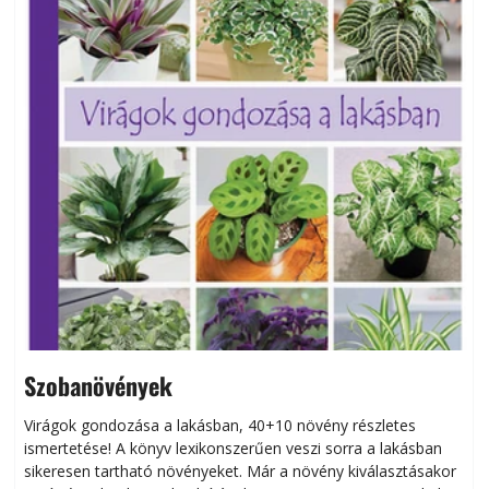
Szobanövények
Virágok gondozása a lakásban, 40+10 növény részletes
ismertetése! A könyv lexikonszerűen veszi sorra a lakásban
s
sikeresen tart­ha­tó növényeket. Már a növény kiválasztásakor
h