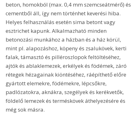
beton, homokból (max. 0,4 mm szemcseátmérő) és 
cementből áll, így nem történhet keverési hiba. 
Helyes felhasználás esetén sima betont vagy 
esztrichet kapunk. Alkalmazható minden 
betonozási munkához a házban és a ház körül, 
mint pl. alapozáshoz, köpeny és zsalukövek, kerti 
falak, támasztó és pilléroszlopok feltöltéséhez, 
ajtók és ablaklemezek, erkélyek és födémek, záró 
rétegek hézagainak kiöntéséhez, ráépíthető előre 
gyártott elemekre, födémekre, lépcsőkre, 
padlózatokra, aknákra, szegélyek és kerékvetők, 
földelő lemezek és terméskövek áthelyezésére és 
még sok másra.