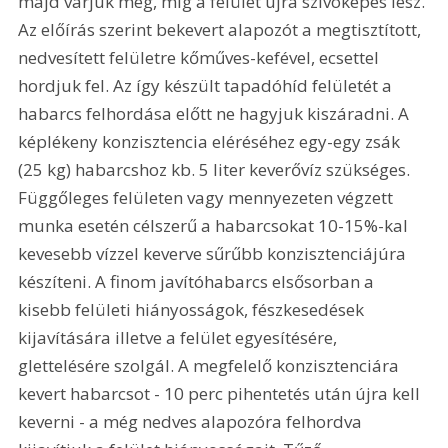
majd várjuk meg, míg a felület újra szívóképes lesz. 
Az előírás szerint bekevert alapozót a megtisztított, 
nedvesített felületre kőműves-kefével, ecsettel 
hordjuk fel. Az így készült tapadóhíd felületét a 
habarcs felhordása előtt ne hagyjuk kiszáradni. A 
képlékeny konzisztencia eléréséhez egy-egy zsák 
(25 kg) habarcshoz kb. 5 liter keverővíz szükséges. 
Függőleges felületen vagy mennyezeten végzett 
munka esetén célszerű a habarcsokat 10-15%-kal 
kevesebb vízzel keverve sűrűbb konzisztenciájúra 
készíteni. A finom javítóhabarcs elsősorban a 
kisebb felületi hiányosságok, fészkesedések 
kijavítására illetve a felület egyesítésére, 
glettelésére szolgál. A megfelelő konzisztenciára 
kevert habarcsot - 10 perc pihentetés után újra kell 
keverni - a még nedves alapozóra felhordva 