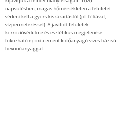
kijavítjuk a felület hiányosságait. Tűző 
napsütésben, magas hőmérsékleten a felületet 
védeni kell a gyors kiszáradástól (pl. fóliával, 
vízpermetezéssel). A javított felületek 
korrózióvédelme és esztétikus megjelenése 
fokozható epoxi-cement kötőanyagú vizes bázisú 
bevonóanyaggal. 