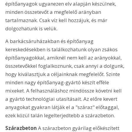
építőanyagok ugyanezen elv alapján készülnek, 
minden összetevőt a megfelelő arányban 
tartalmaznak. Csak víz kell hozzájuk, és már 
dolgozhatunk is velük. 
A barkácsáruházakban és építőanyag 
kereskedésekben is találkozhatunk olyan zsákos 
építőanyagokkal, amiknél nem kell az arányokkal, 
összetevőkkel foglalkoznunk, csak annyi a dolgunk, 
hogy kiválasztjuk a céljainknak megfelelőt. Szinte 
minden nagy építőanyag-gyártó készít efféle 
mixeket. A felhasználáshoz mindössze követni kell 
a gyártó technológiai utasításait. Az előre kevert 
anyagokat gyakran látják el a "száraz" előtaggal, 
ezek közül talán legelterjedtebb a szárazbeton.
Szárazbeton
 A szárazbeton gyárilag előkészített 