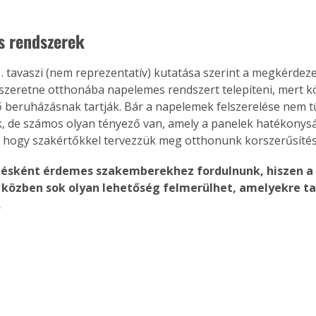
s rendszerek
. tavaszi (nem reprezentatív) kutatása szerint a megkérdez
zeretne otthonába napelemes rendszert telepíteni, mert k
 beruházásnak tartják. Bár a napelemek felszerelése nem t
, de számos olyan tényező van, amely a panelek hatékonyság
, hogy szakértőkkel tervezzük meg otthonunk korszerűsítés
pésként érdemes szakemberekhez fordulnunk, hiszen a
 közben sok olyan lehetőség felmerülhet, amelyekre ta
.