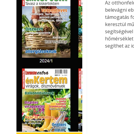
Az otthonfel
belevágni ebb
támogatás fo
keresztül mű
segítségével 
hőmérséklet 
segíthet az i