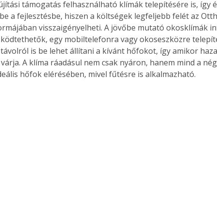
újítási támogatás felhasználható klímák telepítésére is, így
e a fejlesztésbe, hiszen a költségek legfeljebb felét az Otth
rmájában visszaigényelheti. A jövőbe mutató okosklímák in
ködtethetők, egy mobiltelefonra vagy okoseszközre telepít
távolról is be lehet állítani a kívánt hőfokot, így amikor haz
várja. A klíma ráadásul nem csak nyáron, hanem mind a né
deális hőfok elérésében, mivel fűtésre is alkalmazható.