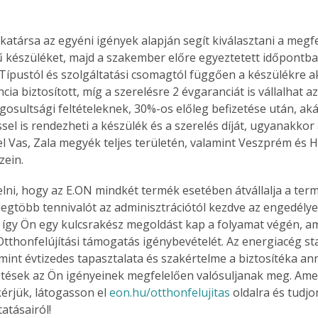
atársa az egyéni igények alapján segít kiválasztani a megfe
ű készüléket, majd a szakember előre egyeztetett időpontba
Együtt jobban megéri!
i. Típustól és szolgáltatási csomagtól függően a készülékre a
Bővebb információ itt!
cia biztosított, míg a szerelésre 2 évgaranciát is vállalhat a
k az
Együtt jobban megéri! A
gosultsági feltételeknek, 30%-os előleg befizetése után, aká
mester
könyvek tetszőleges
ssel is rendezheti a készülék és a szerelés díját, ugyanakkor 
er Old
párosítással kedvezményes
l Vas, Zala megyék teljes területén, valamint Veszprém és 
áron, 0 Ft postaköltséggel
zein.
ptapir új,
megrendelhetők!
és egyedi
lni, hogy az E.ON mindkét termék esetében átvállalja a ter
tt
legtöbb tennivalót az adminisztrációtól kezdve az engedélye
lvasására
elefonon
g, így Ön egy kulcsrakész megoldást kap a folyamat végén, a
nyelmesen
 Otthonfelújítási támogatás igénybevételét. Az energiacég st
ben vagy
amint évtizedes tapasztalata és szakértelme a biztosítéka an
t is
sztések az Ön igényeinek megfelelően valósuljanak meg. Ame
. Bárhol,
kérjük, látogasson el 
eon.hu/otthonfelujitas
 oldalra és tudj
ön élve
atásairól!
ashatók az