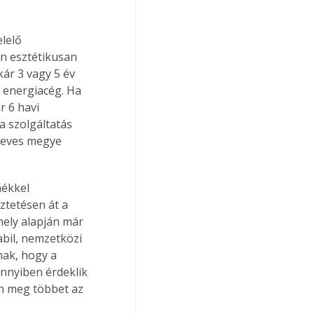
lelő 
n esztétikusan 
kár 3 vagy 5 év 
z energiacég. Ha 
r 6 havi 
a szolgáltatás 
Heves megye 
mékkel 
ztetésen át a 
mely alapján már 
abil, nemzetközi 
nak, hogy a 
nnyiben érdeklik 
on meg többet az 