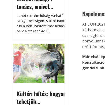
tanács, amivel
Napeleme
megóvhatjuk
Ismét extrém hőség várható
autónkat a nyári
Magyarországon. A tűző napon
Az E.ON 2021
álló autók utastere már néhány
károktól
kétharmada s
perc alatt rendkívül
és megtérülő
felmelegszik, és rövid időn belül
bonyolultnak
akár a 60-70 °C-ot is
megközelítheti. Ez nemcsak a
ezért fontos
beszállást teszi kellemetlenné,
Már első lé
hanem az autó állapotára és a
benne hagyott tárgyakra is
konzultáció
káros hatással lehet. Néhány
gondoltunk
egyszerű óvintézkedéssel
azonban jelentősen
csökkenthetjük a hőség káros
hatásait.
Kültéri hűtés: hogyan
tehetjük