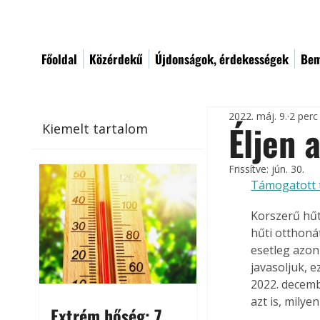
Főoldal
Közérdekű
Újdonságok, érdekességek
Bem
2022. máj. 9.
2 perc
Éljen 
Kiemelt tartalom
Frissítve:
jún. 30.
Támogatott 
Korszerű hűt
hűti otthoná
esetleg azon
javasoljuk, e
2022. decemb
azt is, milye
Extrém hőség: 7