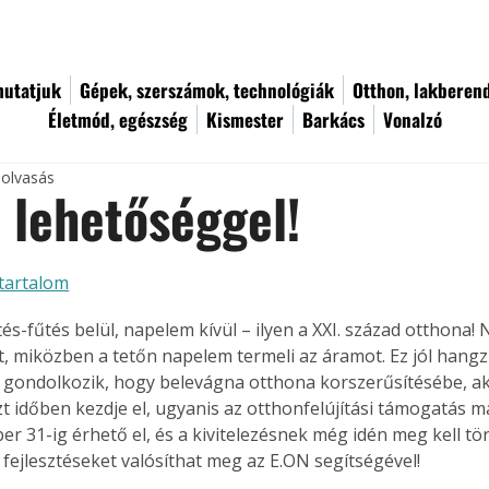
utatjuk
Gépek, szerszámok, technológiák
Otthon, lakberen
Életmód, egészség
Kismester
Barkács
Vonalzó
 olvasás
a lehetőséggel!
tartalom
és-fűtés belül, napelem kívül – ilyen a XXI. század otthona!
t, miközben a tetőn napelem termeli az áramot. Ez jól hangz
 gondolkozik, hogy belevágna otthona korszerűsítésébe, ak
zt időben kezdje el, ugyanis az otthonfelújítási támogatás m
er 31-ig érhető el, és a kivitelezésnek még idén meg kell tö
n fejlesztéseket valósíthat meg az E.ON segítségével! 