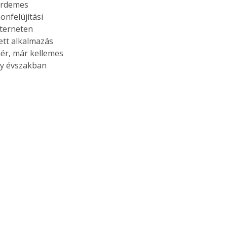
 érdemes 
onfelújítási 
terneten 
ett alkalmazás 
aér, már kellemes 
gy évszakban 