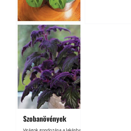
fenntartható kert
A modern épített k
Szobanövények
Virágoskert: k
teraszon, laká
Virágok gondozása a lakásban,