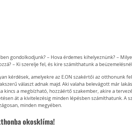
lben gondolkodjunk? – Hova érdemes kihelyeznünk? – Milye
zzá? – Ki szerelje fel, és kire számíthatunk a beüzemelésné
yan kérdések, amelyekre az E.ON szakértői az otthonunk fe
akszerű választ adnak majd. Aki valaha belevágott már lakásf
da kincs a megbízható, hozzáértő szakember, akire a tervezé
tésen át a kivitelezésig minden lépésben számíthatunk. A sz
szágosan, minden megyében.
tthonba okosklíma!