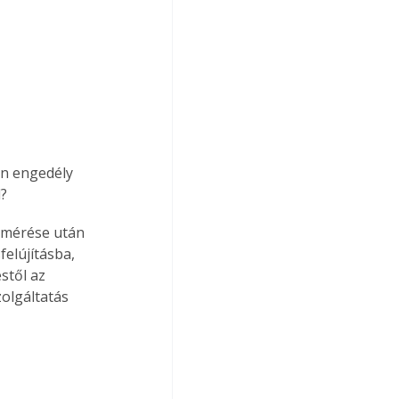
n engedély 
l?
lmérése után 
elújításba, 
stől az 
olgáltatás 