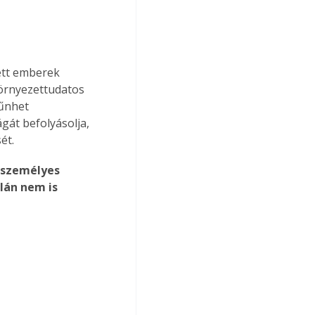
ett emberek 
örnyezettudatos 
űnhet 
át befolyásolja, 
ét.
 személyes 
lán nem is 