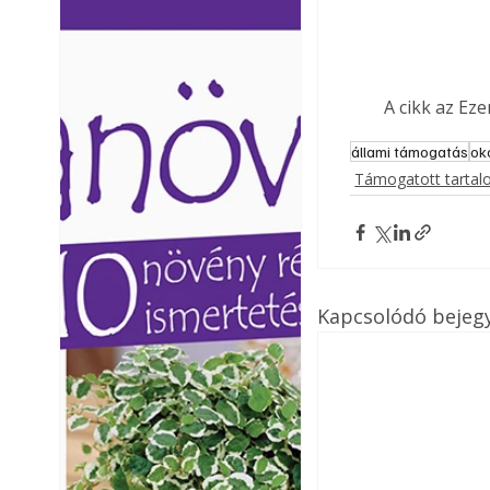
Ezermester lapszámai. A
Ezermester lapszámai
Laptapir kényelmes megoldás,
Laptapir kényelmes 
mert: – t
mert: – t
A cikk az Ez
állami támogatás
ok
Támogatott tarta
Kapcsolódó bejeg