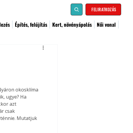
FELIRATKOZÁS
dezés
Építés, felújítás
Kert, növényápolás
Női vonal
 Nyáron okosklíma 
ik, ugye? Ha 
kor azt 
ár csak 
rténnie. Mutatjuk 