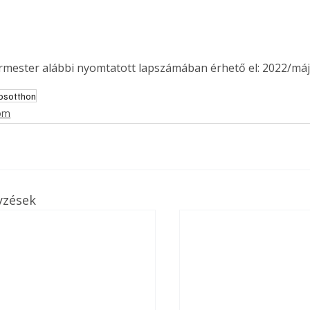
. A
megoldás,
ermester alábbi nyomtatott lapszámában érhető el: 2022/máj
osotthon
lom
yzések