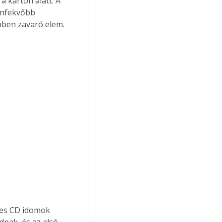
a karton alatt. A 
enfekvőbb 
bben zavaró elem.
nak, és az alsó 