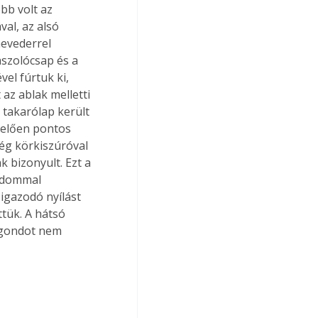
bb volt az 
al, az alsó 
hevederrel 
aszolócsap és a 
el fúrtuk ki, 
az ablak melletti 
 takarólap került 
elelően pontos 
még körkiszúróval 
 bizonyult. Ezt a 
 idommal 
igazodó nyílást 
ttük. A hátsó 
 gondot nem 