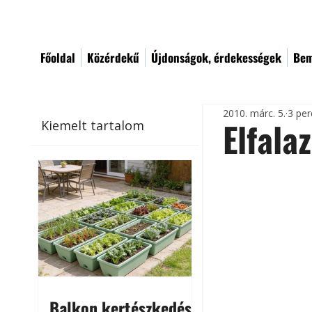
Főoldal
Közérdekű
Újdonságok, érdekességek
Bem
2010. márc. 5.
3 per
Elfala
Kiemelt tartalom
Balkon kertészkedés