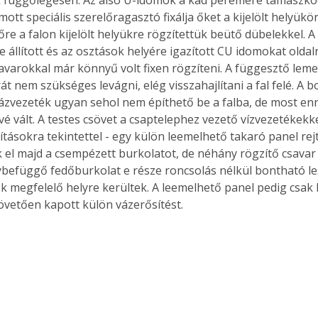
ott speciális szerelőragasztó fixálja őket a kijelölt helyükö
re a falon kijelölt helyükre rögzítettük beütő dübelekkel. A
állított és az osztások helyére igazított CU idomokat oldalr
varokkal már könnyű volt fixen rögzíteni. A függesztő lem
át nem szükséges levágni, elég visszahajlítani a fal felé. A b
ázvezeték ugyan sehol nem építhető be a falba, de most enn
é vált. A testes csövet a csaptelephez vezető vízvezetékekke
ításokra tekintettel - egy külön leemelhető takaró panel rejti
k el majd a csempézett burkolatot, de néhány rögzítő csavar 
ybefüggő fedőburkolat e része roncsolás nélkül bontható le
 megfelelő helyre kerültek. A leemelhető panel pedig csak 
övetően kapott külön vázerősítést.