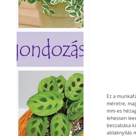
Ez a munkafáz
méretre, majd
mm-es hézag 
lehessen leem
beszabása ki
ablaknyílás me