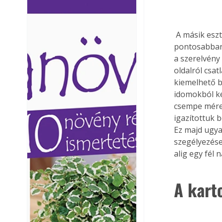
Ezermester lapszámai. A
Ezermester lapszámai
Laptapir kényelmes megoldás,
Laptapir kényelmes 
mert: – t
mert: – t
 A másik esztétikai probléma a fürdőszoba vízóra szerelvényének az eltüntetése, 
pontosabban 
a szerelvény
oldalról csa
kiemelhető b
idomokból ké
csempe mére
igazítottuk 
Ez majd ugya
szegélyezése 
alig egy fél 
A kart