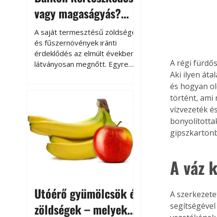
vagy magaságyás?
Helytakarékos
A saját termesztésű zöldségek
kertészkedés
és fűszernövények iránti
érdeklődés az elmúlt években
A régi fürdős
látványosan megnőtt. Egyre
Aki ilyen át
többen szeretnék tudni, honnan
származik az élelmiszer az
és hogyan ol
asztalukra, miközben a
történt, ami
kertészkedés sokak számára
vízvezeték é
kikapcsolódást és feltöltődést
bonyolította
is jelent.
gipszkartonbó
A váz k
Utóérő gyümölcsök és
A szerkezete
zöldségek – melyek
segítségével