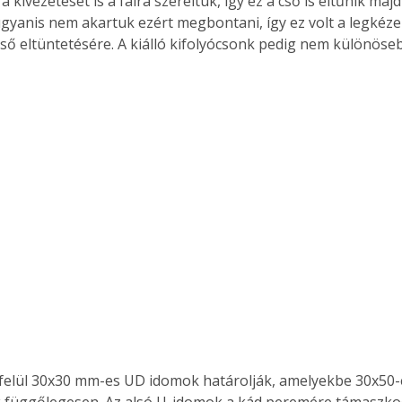
 kivezetését is a falra szereltük, így ez a cső is eltűnik majd 
ugyanis nem akartuk ezért megbontani, így ez volt a legkéz
ső eltüntetésére. A kiálló kifolyócsonk pedig nem különöse
 függőlegesen. Az alsó U-idomok a kád peremére támaszkod