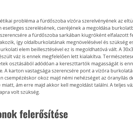
. A
megoldás,
esetleges szerelésének, cseréjének a megoldása burkolatbo
 szerencsére a fürdőszoba sarkában kiugróként elfalazott fe
tlakozik, így oldalburkolatának megnövelésével és szükség e
urkolati elem beillesztésével ez is megoldhatóvá vált. A 30x
szült váz is ennek megfelelően lett kialakítva. Természetes
tek osztásából adódóan a kereszttartók magasságát is enn
be. A karton vastagsága szerencsére pont a vízóra burkolatána
n csempézéskor okoz majd némi nehézséget az óranyílás de
miatt, ám erre majd akkor kell megoldást találni. A teljes vá
napra volt szükség.
onok felerősítése