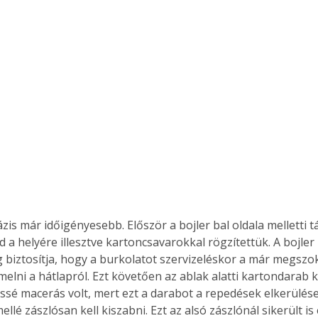
is már időigényesebb. Először a bojler bal oldala melletti t
 a helyére illesztve kartoncsavarokkal rögzítettük. A bojler 
biztosítja, hogy a burkolatot szervizeléskor a már megsz
elni a hátlapról. Ezt követően az ablak alatti kartondarab ke
ssé macerás volt, mert ezt a darabot a repedések elkerülése
llé zászlósan kell kiszabni. Ezt az alsó zászlónál sikerült is 