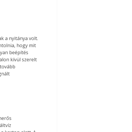
a nyitánya volt. 
tolnia, hogy mit 
yan beépítés 
lon kívül szerelt 
 tovább 
gnált 
merős 
ltvíz 