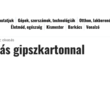
utatjuk
Gépek, szerszámok, technológiák
Otthon, lakberen
Életmód, egészség
Kismester
Barkács
Vonalzó
c olvasás
zás gipszkartonnal