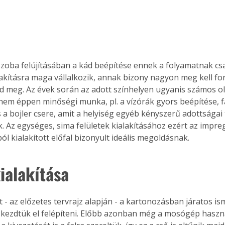
zoba felújításában a kád beépítése ennek a folyamatnak csak 
alakításra maga vállalkozik, annak bizony nagyon meg kell fon
d meg. Az évek során az adott színhelyen ugyanis számos ol
 nem éppen minőségi munka, pl. a vízórák gyors beépítése, fa
s a bojler csere, amit a helyiség egyéb kényszerű adottságai
k. Az egységes, sima felületek kialakításához ezért az impre
l kialakított előfal bizonyult ideális megoldásnak.
ialakítása
t - az előzetes tervrajz alapján - a kartonozásban járatos is
 kezdtük el felépíteni. Előbb azonban még a mosógép haszná