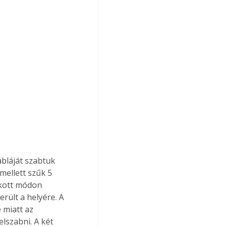
ábláját szabtuk 
mellett szűk 5 
okott módon 
rült a helyére. A 
 miatt az 
elszabni. A két 