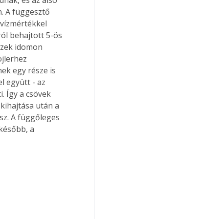
n. A függesztő 
 vízmértékkel 
ól behajtott 5-ös 
ezek idomon 
ojlerhez 
ek egy része is 
l együtt - az 
. Így a csövek 
kihajtása után a 
sz. A függőleges 
később, a 