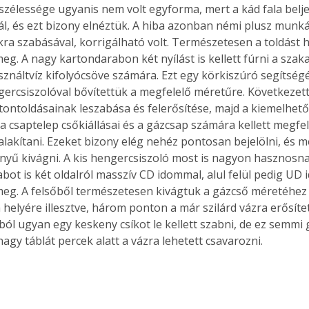
 szélessége ugyanis nem volt egyforma, mert a kád fala belje
ál, és ezt bizony elnéztük. A hiba azonban némi plusz munkáv
kra szabásával, korrigálható volt. Természetesen a toldást 
eg. A nagy kartondarabon két nyílást is kellett fúrni a szak
náltvíz kifolyócsöve számára. Ezt egy körkiszúró segítségév
gercsiszolóval bővítettük a megfelelő méretűre. Következett 
rtontoldásainak leszabása és felerősítése, majd a kiemelhető
t a csaptelep csőkiállásai és a gázcsap számára kellett megf
ialakítani. Ezeket bizony elég nehéz pontosan bejelölni, és 
nyű kivágni. A kis hengercsiszoló most is nagyon hasznosnak
abot is két oldalról masszív CD idommal, alul felül pedig UD
meg. A felsőből természetesen kivágtuk a gázcső méretéhez 
 a helyére illesztve, három ponton a már szilárd vázra erősíte
ól ugyan egy keskeny csíkot le kellett szabni, de ez semmi
nagy táblát percek alatt a vázra lehetett csavarozni.
ertben,
Gyógyító növények: a
sban
természet kincsei az