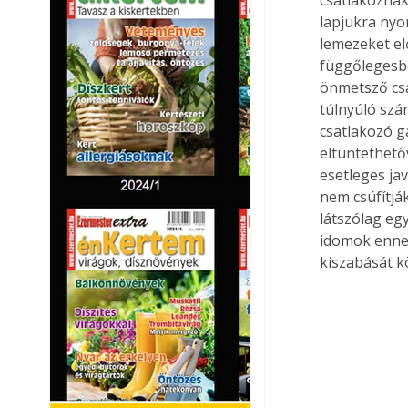
lapjukra nyom
lemezeket elő
függőlegesbe 
önmetsző csa
túlnyúló szár
csatlakozó g
eltüntethetőv
esetleges jav
nem csúfítjá
látszólag eg
idomok ennek
kiszabását k