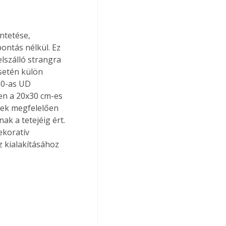
ntás nélkül. Ez 
lszálló strangra 
setén külön 
30-as UD 
en a 20x30 cm-es 
ek megfelelően 
k a tetejéig ért. 
koratív 
z kialakításához 