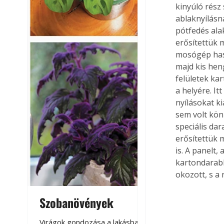
kinyúló rész
ablaknyílásn
pótfedés ala
erősítettük m
mosógép hasz
majd kis hen
felületek ka
a helyére. It
nyílásokat k
sem volt kön
speciális dar
erősítettük 
is. A panelt,
kartondarabb
okozott, s a 
Szobanövények
Virágoskert: k
teraszon, laká
Virágok gondozása a lakásban,