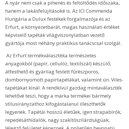
A nyár nem csak a pihenés és feltöltődés időszaka, 
hanem a lakásfelújításoké is. Az ICI Commenda 
Hungária a Dulux festékek forgalmazója és az 
Erfurt, a környezetbarát, magas használati értéket 
képviselő tapéták világviszonylatban vezető 
gyártója most néhány praktikus tanácscsal szolgál.
 Az Erfurt termékválasztéka természetes 
anyagokból (papír, cellulóz, textilszál) készülő, 
átfesthető és gyárilag festett fűrészporos, 
dombornyomott papírtapétákat, valamint ún. Viles-
tapétákat kínál. A rendkívül gazdag mintaválaszték 
lehetővé teszi, hogy a márka termékei bármely 
stílusirányzathoz kifogástalanul illeszthetők 
legyenek. Tapétái hosszú életűek, igen strapabírók, 
repedésáthidalók, nagy szakítószilárdságúak, 
lélegző felületet képeznek. A polietilén bevonatú 