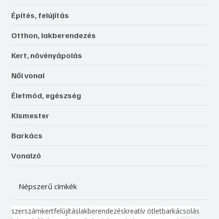
Építés, felújítás
Otthon, lakberendezés
Kert, növényápolás
Női vonal
Életmód, egészség
Kismester
Barkács
Vonalzó
Népszerű címkék
szerszám
kert
felújítás
lakberendezés
kreatív ötlet
barkácsolás