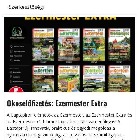
Szerkesztőségi
Okoselőfizetés: Ezermester Extra
A Laptapiron elérhetők az Ezermester, az Ezermester Extra és
az Ezermester Old Timer lapszámai, visszamenőleg is! A
Laptapir új, innovatív, praktikus és egyedi megoldás a
L
nyomtatott magazinok digitális olvasására számítógépen,