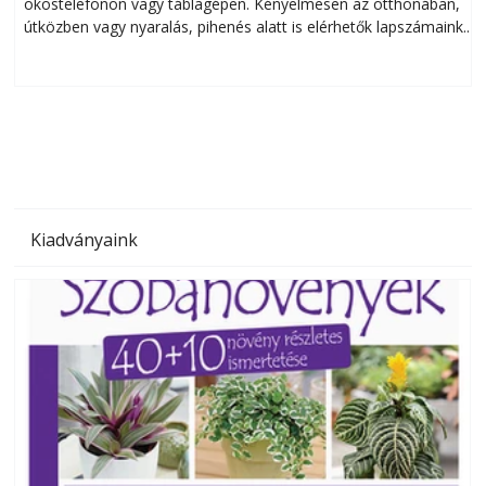
okostelefonon vagy táblagépen. Kényelmesen az otthonában,
útközben vagy nyaralás, pihenés alatt is elérhetők lapszámaink.
ú
Bárhol, bármikor, akár külföldön élve vagy dolgozva is
B
olvashatók az Ezermester lapszámai. A Laptapir kényelmes
megoldás, mert: – t
Kiadványaink