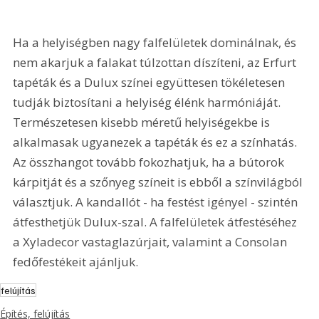
Ha a helyiségben nagy falfelületek dominálnak, és 
nem akarjuk a falakat túlzottan díszíteni, az Erfurt 
tapéták és a Dulux színei együttesen tökéletesen 
tudják biztosítani a helyiség élénk harmóniáját. 
Természetesen kisebb méretű helyiségekbe is 
alkalmasak ugyanezek a tapéták és ez a színhatás. 
Az összhangot tovább fokozhatjuk, ha a bútorok 
kárpitját és a szőnyeg színeit is ebből a színvilágból 
választjuk. A kandallót - ha festést igényel - szintén 
átfesthetjük Dulux-szal. A falfelületek átfestéséhez 
a Xyladecor vastaglazúrjait, valamint a Consolan 
fedőfestékeit ajánljuk.
felújítás
Építés, felújítás