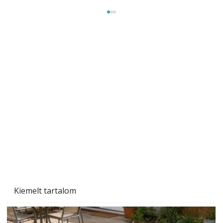
Beton járdalap készítése és lerakása – gyári
és saját készítésű megoldások
Kiemelt tartalom