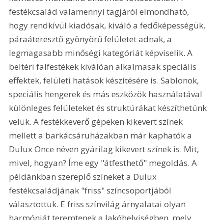
festékcsalád valamennyi tagjáról elmondható, 
hogy rendkívül kiadósak, kiváló a fedőképességük, 
páraáteresztő gyönyörű felületet adnak, a 
legmagasabb minőségi kategóriát képviselik. A 
beltéri falfestékek kiválóan alkalmasak speciális 
effektek, felületi hatások készítésére is. Sablonok, 
speciális hengerek és más eszközök használatával 
különleges felületeket és struktúrákat készíthetünk 
velük. A festékkeverő gépeken kikevert színek 
mellett a barkácsáruházakban már kaphatók a 
Dulux Once néven gyárilag kikevert színek is. Mit, 
mivel, hogyan? Íme egy "átfesthető" megoldás. A 
példánkban szereplő színeket a Dulux 
festékcsaládjának "friss" színcsoportjából 
választottuk. E friss színvilág árnyalatai olyan 
harmóniát teremtenek a lakóhelyiségben, mely 