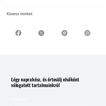
t
Kövess minket
Légy naprakész, és értesülj elsőként
válogatott tartalmainkról
E-mail cím
*