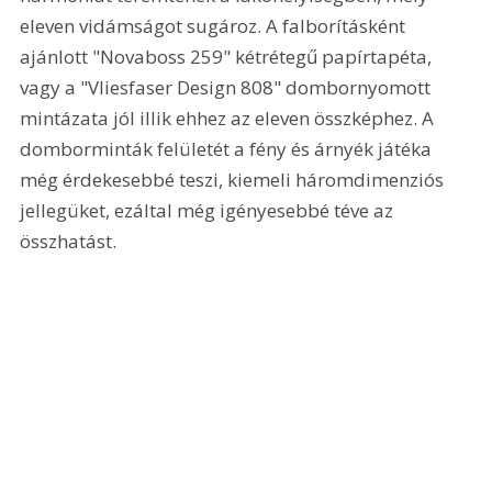
eleven vidámságot sugároz. A falborításként 
ajánlott "Novaboss 259" kétrétegű papírtapéta, 
vagy a "Vliesfaser Design 808" dombornyomott 
mintázata jól illik ehhez az eleven összképhez. A 
domborminták felületét a fény és árnyék játéka 
még érdekesebbé teszi, kiemeli háromdimenziós 
jellegüket, ezáltal még igényesebbé téve az 
összhatást. 