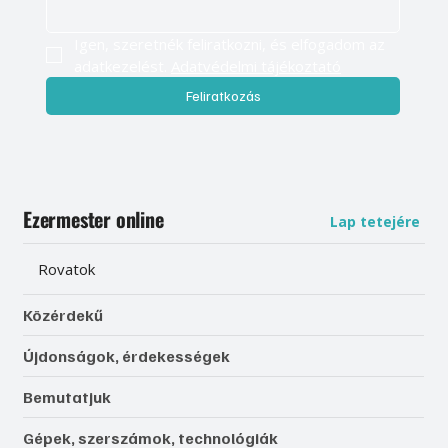
Igen, szeretnék feliratkozni, és elfogadom az 
adatkezelést. 
Adatvédelmi tájékoztató
Feliratkozás
Ezermester online
Lap tetejére
Rovatok
Közérdekű
Újdonságok, érdekességek
Bemutatjuk
Gépek, szerszámok, technológiák