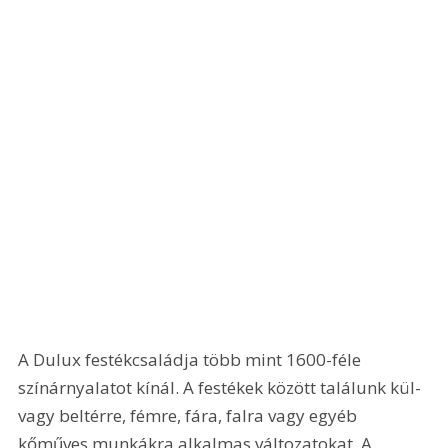
A Dulux festékcsaládja több mint 1600-féle 
színárnyalatot kínál. A festékek között találunk kül- 
vagy beltérre, fémre, fára, falra vagy egyéb 
kőműves munkákra alkalmas változatokat. A 