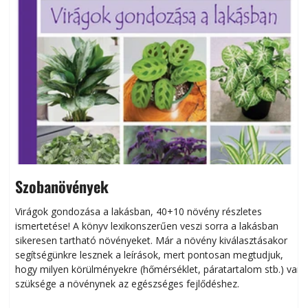
Szobanövények
Virágok gondozása a lakásban, 40+10 növény részletes
ismertetése! A könyv lexikonszerűen veszi sorra a lakásban
s
sikeresen tart­ha­tó növényeket. Már a növény kiválasztásakor
h
segítségünkre lesznek a leírások, mert pontosan megtudjuk,
k
hogy milyen körülményekre (hőmérséklet, páratartalom stb.) van
szüksége a növénynek az egészséges fejlődéshez.