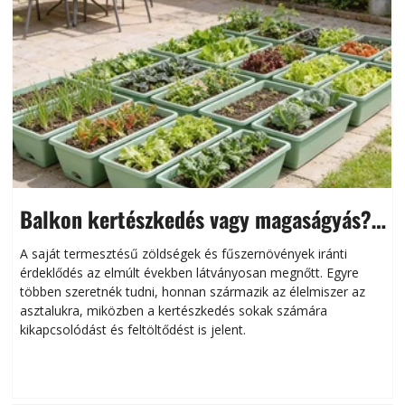
Balkon kertészkedés vagy magaságyás?
Helytakarékos kertészkedés
A saját termesztésű zöldségek és fűszernövények iránti
érdeklődés az elmúlt években látványosan megnőtt. Egyre
többen szeretnék tudni, honnan származik az élelmiszer az
l
asztalukra, miközben a kertészkedés sokak számára
kikapcsolódást és feltöltődést is jelent.
é
d