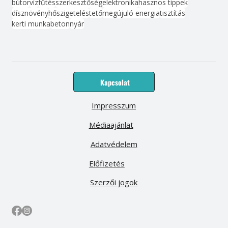
bútor
víz
fűtés
szerkesztőség
elektronika
hasznos tippek
dísznövény
hőszigetelés
tető
megújuló energia
tisztítás
kerti munka
beton
nyár
Kapcsolat
Impresszum
Médiaajánlat
Adatvédelem
Előfizetés
Szerzői jogok