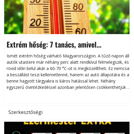
Extrém hőség: 7 tanács, amivel
megóvhatjuk autónkat a nyári károktól
Ismét extrém hőség várható Magyarországon. A tűző napon álló
autók utastere már néhány perc alatt rendkívül felmelegszik, és
rövid időn belül akár a 60-70 °C-ot is megközelítheti. Ez nemcsak
n
a beszállást teszi kellemetlenné, hanem az autó állapotára és a
benne hagyott tárgyakra is káros hatással lehet. Néhány
egyszerű óvintézkedéssel azonban jelentősen csökkenthetjük a
hőség káros hatásait.
l
Szerkesztőségi