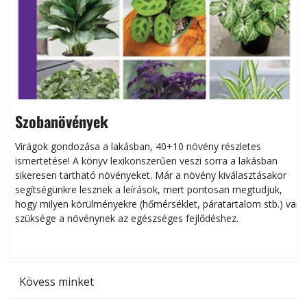
Szobanövények
Virágok gondozása a lakásban, 40+10 növény részletes
ismertetése! A könyv lexikonszerűen veszi sorra a lakásban
s
sikeresen tart­ha­tó növényeket. Már a növény kiválasztásakor
h
segítségünkre lesznek a leírások, mert pontosan megtudjuk,
k
hogy milyen körülményekre (hőmérséklet, páratartalom stb.) van
szüksége a növénynek az egészséges fejlődéshez.
t
Kövess minket