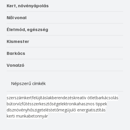
Kert, növényápolás
Női vonal
Életmód, egészség
Kismester
Barkács
Vonalzó
Népszerű címkék
szerszám
kert
felújítás
lakberendezés
kreatív ötlet
barkácsolás
bútor
víz
fűtés
szerkesztőség
elektronika
hasznos tippek
dísznövény
hőszigetelés
tető
megújuló energia
tisztítás
kerti munka
beton
nyár