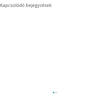
Kapcsolódó bejegyzések
Méretezett kétéltű antenna
Az Ezermester 1980/9. számában bemutatott