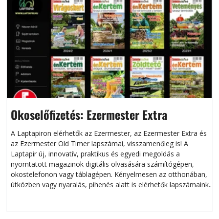
Okoselőfizetés: Ezermester Extra
A Laptapiron elérhetők az Ezermester, az Ezermester Extra és
az Ezermester Old Timer lapszámai, visszamenőleg is! A
Laptapir új, innovatív, praktikus és egyedi megoldás a
L
nyomtatott magazinok digitális olvasására számítógépen,
okostelefonon vagy táblagépen. Kényelmesen az otthonában,
útközben vagy nyaralás, pihenés alatt is elérhetők lapszámaink.
ú
Bárhol, bármikor, akár külföldön élve vagy dolgozva is
B
olvashatók az Ezermester lapszámai. A Laptapir kényelmes
megoldás, mert: – t