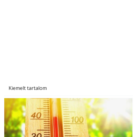
"Kétéltű antenna" nagy érdeklődést váltott ki.
Szerzőjéhez sokan fordultak levelükkel és
személyesen is. Önzetlenül segített
mindenkinek, így több helyhez köt
Kiemelt tartalom