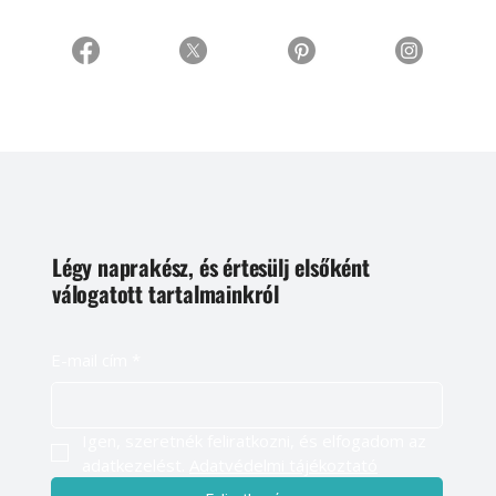
Légy naprakész, és értesülj elsőként
válogatott tartalmainkról
E-mail cím
*
Igen, szeretnék feliratkozni, és elfogadom az 
adatkezelést. 
Adatvédelmi tájékoztató