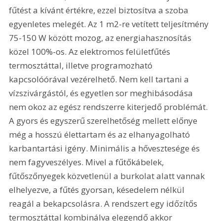
fűtést a kívánt értékre, ezzel biztosítva a szoba 
egyenletes melegét. Az 1 m2-re vetített teljesítmény 
75-150 W között mozog, az energiahasznosítás 
közel 100%-os. Az elektromos felületfűtés 
termosztáttal, illetve programozható 
kapcsolóórával vezérelhető. Nem kell tartani a 
vízszivárgástól, és egyetlen sor meghibásodása 
nem okoz az egész rendszerre kiterjedő problémát. 
A gyors és egyszerű szerelhetőség mellett előnye 
még a hosszú élettartam és az elhanyagolható 
karbantartási igény. Minimális a hővesztesége és 
nem fagyveszélyes. Mivel a fűtőkábelek, 
fűtőszőnyegek közvetlenül a burkolat alatt vannak 
elhelyezve, a fűtés gyorsan, késedelem nélkül 
reagál a bekapcsolásra. A rendszert egy időzítős 
termosztáttal kombinálva elegendő akkor 