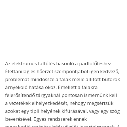
Az elektromos falfűtés hasonló a padlófűtéshez. 
Élettanilag és hőérzet szempontjából igen kedvező, 
problémát mindössze a falak mellé állított bútorok 
árnyékoló hatása okoz. Emellett a falakra 
felerősítendő tárgyaknál pontosan ismernünk kell 
a vezetékek elhelyezkedését, nehogy megsértsük 
azokat egy tipli helyének kifúrásával, vagy egy szög 
beverésével. Egyes rendszerek ennek 
megakadályozására hőérzékelőt is tartalmaznak. A 