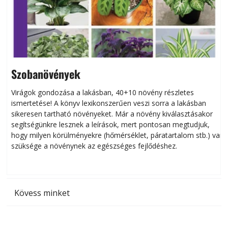
Szobanövények
Virágok gondozása a lakásban, 40+10 növény részletes
ismertetése! A könyv lexikonszerűen veszi sorra a lakásban
s
sikeresen tart­ha­tó növényeket. Már a növény kiválasztásakor
h
segítségünkre lesznek a leírások, mert pontosan megtudjuk,
k
hogy milyen körülményekre (hőmérséklet, páratartalom stb.) van
szüksége a növénynek az egészséges fejlődéshez.
t
Kövess minket