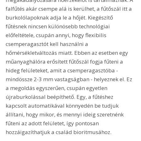
falfűtés akár csempe alá is kerülhet, a fűtőszál itt a 
burkolólapoknak adja le a hőjét. Kiegészítő 
fűtésnek nincsen különösebb technológiai 
előfeltétele, csupán annyi, hogy flexibilis 
csemperagasztót kell használni a 
hőmérsékletváltozás miatt. Ebben az esetben egy 
műanyaghálóra erősített fűtőszál fogja fűteni a 
hideg felületeket, amit a csemperagasztóba - 
mindössze 2-3 mm vastagságban - helyeznek el. Ez 
a megoldás egyszerűen, csupán egyetlen 
újraburkolással beépíthető. Egy, a fűtéshez 
kapcsolt automatikával könnyedén be tudjuk 
állítani, hogy mikor, és mennyi ideig szeretnénk 
fűteni az adott felületet, így pontosan 
hozzáigazíthatjuk a család bioritmusához. 