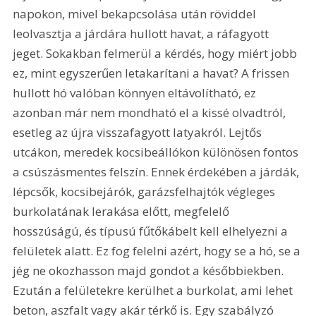
napokon, mivel bekapcsolása után röviddel 
leolvasztja a járdára hullott havat, a ráfagyott 
jeget. Sokakban felmerül a kérdés, hogy miért jobb 
ez, mint egyszerűen letakarítani a havat? A frissen 
hullott hó valóban könnyen eltávolítható, ez 
azonban már nem mondható el a kissé olvadtról, 
esetleg az újra visszafagyott latyakról. Lejtős 
utcákon, meredek kocsibeállókon különösen fontos 
a csúszásmentes felszín. Ennek érdekében a járdák, 
lépcsők, kocsibejárók, garázsfelhajtók végleges 
burkolatának lerakása előtt, megfelelő 
hosszúságú, és típusú fűtőkábelt kell elhelyezni a 
felületek alatt. Ez fog felelni azért, hogy se a hó, se a 
jég ne okozhasson majd gondot a későbbiekben. 
Ezután a felületekre kerülhet a burkolat, ami lehet 
beton, aszfalt vagy akár térkő is. Egy szabályzó 