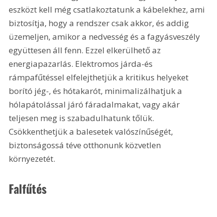
eszközt kell még csatlakoztatunk a kábelekhez, ami 
biztosítja, hogy a rendszer csak akkor, és addig 
üzemeljen, amikor a nedvesség és a fagyásveszély 
együttesen áll fenn. Ezzel elkerülhető az 
energiapazarlás. Elektromos járda-és 
rámpafűtéssel elfelejthetjük a kritikus helyeket 
borító jég-, és hótakarót, minimalizálhatjuk a 
hólapátolással járó fáradalmakat, vagy akár 
teljesen meg is szabadulhatunk tőlük. 
Csökkenthetjük a balesetek valószínűségét, 
biztonságossá téve otthonunk közvetlen 
környezetét. 
Falfűtés