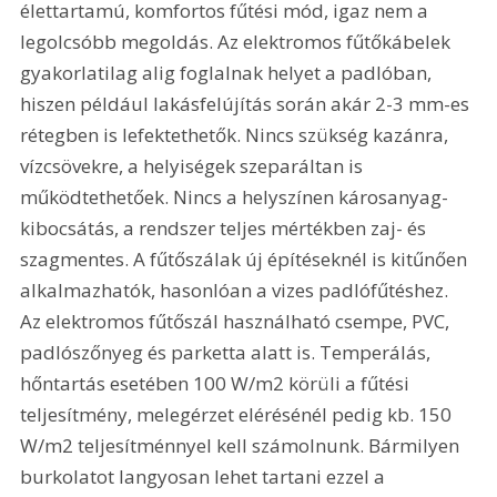
élettartamú, komfortos fűtési mód, igaz nem a 
legolcsóbb megoldás. Az elektromos fűtőkábelek 
gyakorlatilag alig foglalnak helyet a padlóban, 
hiszen például lakásfelújítás során akár 2-3 mm-es 
rétegben is lefektethetők. Nincs szükség kazánra, 
vízcsövekre, a helyiségek szeparáltan is 
működtethetőek. Nincs a helyszínen károsanyag-
kibocsátás, a rendszer teljes mértékben zaj- és 
szagmentes. A fűtőszálak új építéseknél is kitűnően 
alkalmazhatók, hasonlóan a vizes padlófűtéshez. 
Az elektromos fűtőszál használható csempe, PVC, 
padlószőnyeg és parketta alatt is. Temperálás, 
hőntartás esetében 100 W/m2 körüli a fűtési 
teljesítmény, melegérzet elérésénél pedig kb. 150 
W/m2 teljesítménnyel kell számolnunk. Bármilyen 
burkolatot langyosan lehet tartani ezzel a 