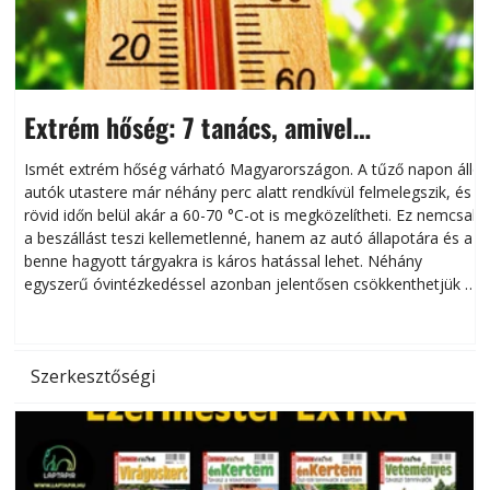
Extrém hőség: 7 tanács, amivel
megóvhatjuk autónkat a nyári károktól
Ismét extrém hőség várható Magyarországon. A tűző napon álló
autók utastere már néhány perc alatt rendkívül felmelegszik, és
rövid időn belül akár a 60-70 °C-ot is megközelítheti. Ez nemcsak
n
a beszállást teszi kellemetlenné, hanem az autó állapotára és a
benne hagyott tárgyakra is káros hatással lehet. Néhány
egyszerű óvintézkedéssel azonban jelentősen csökkenthetjük a
hőség káros hatásait.
l
Szerkesztőségi