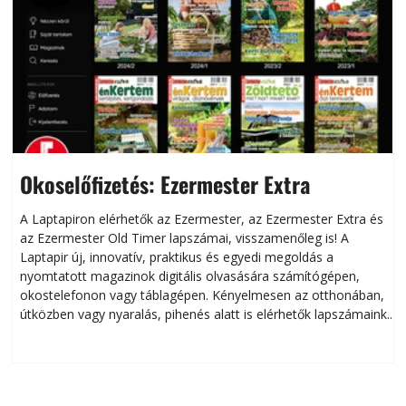
Okoselőfizetés: Ezermester Extra
A Laptapiron elérhetők az Ezermester, az Ezermester Extra és
az Ezermester Old Timer lapszámai, visszamenőleg is! A
Laptapir új, innovatív, praktikus és egyedi megoldás a
L
nyomtatott magazinok digitális olvasására számítógépen,
okostelefonon vagy táblagépen. Kényelmesen az otthonában,
útközben vagy nyaralás, pihenés alatt is elérhetők lapszámaink.
ú
Bárhol, bármikor, akár külföldön élve vagy dolgozva is
B
olvashatók az Ezermester lapszámai. A Laptapir kényelmes
megoldás, mert: – t