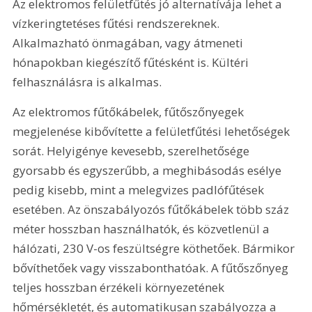
Az elektromos felületfűtés jó alternatívája lehet a 
vízkeringtetéses fűtési rendszereknek. 
Alkalmazható önmagában, vagy átmeneti 
hónapokban kiegészítő fűtésként is. Kültéri 
felhasználásra is alkalmas.
Az elektromos fűtőkábelek, fűtőszőnyegek 
megjelenése kibővítette a felületfűtési lehetőségek 
sorát. Helyigénye kevesebb, szerelhetősége 
gyorsabb és egyszerűbb, a meghibásodás esélye 
pedig kisebb, mint a melegvizes padlófűtések 
esetében. Az önszabályozós fűtőkábelek több száz 
méter hosszban használhatók, és közvetlenül a 
hálózati, 230 V-os feszültségre köthetőek. Bármikor 
bővíthetőek vagy visszabonthatóak. A fűtőszőnyeg 
teljes hosszban érzékeli környezetének 
hőmérsékletét, és automatikusan szabályozza a 