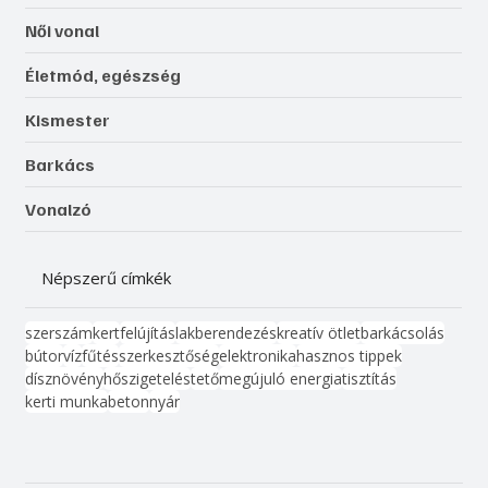
Női vonal
Életmód, egészség
Kismester
Barkács
Vonalzó
Népszerű címkék
szerszám
kert
felújítás
lakberendezés
kreatív ötlet
barkácsolás
bútor
víz
fűtés
szerkesztőség
elektronika
hasznos tippek
dísznövény
hőszigetelés
tető
megújuló energia
tisztítás
kerti munka
beton
nyár