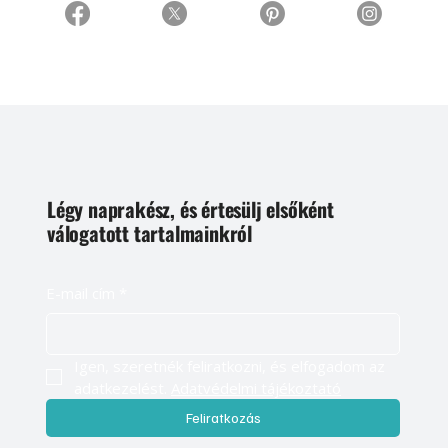
Légy naprakész, és értesülj elsőként
válogatott tartalmainkról
E-mail cím
*
Igen, szeretnék feliratkozni, és elfogadom az 
adatkezelést. 
Adatvédelmi tájékoztató
Feliratkozás