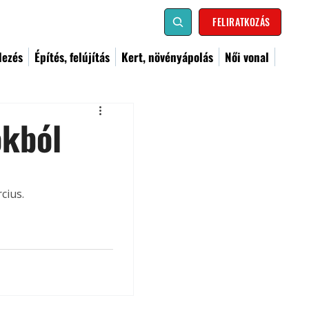
FELIRATKOZÁS
dezés
Építés, felújítás
Kert, növényápolás
Női vonal
okból
cius.