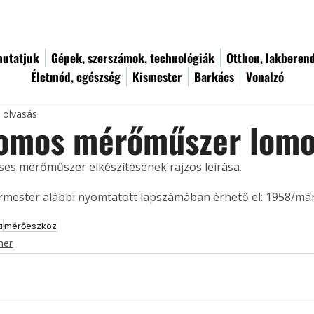
utatjuk
Gépek, szerszámok, technológiák
Otthon, lakberen
Életmód, egészség
Kismester
Barkács
Vonalzó
c olvasás
romos mérőműszer lom
es mérőműszer elkészítésének rajzos leírása. 
ermester alábbi nyomtatott lapszámában érhető el: 1958/már
a
mérőeszköz
mer