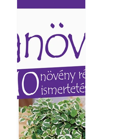
Ezermester lapszámai. A
Ezermester lapszámai
Laptapir kényelmes megoldás,
Laptapir kényelmes 
mert: – t
mert: – t