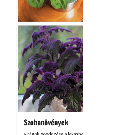
Szobanövények
Virágoskert: k
teraszon, laká
Virágok gondozása a lakásban,