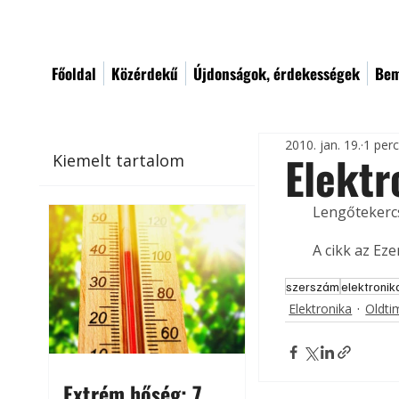
Főoldal
Közérdekű
Újdonságok, érdekességek
Bem
2010. jan. 19.
1 per
Elekt
Kiemelt tartalom
Lengőtekercs
A cikk az Ez
szerszám
elektronik
Elektronika
Oldti
Extrém hőség: 7