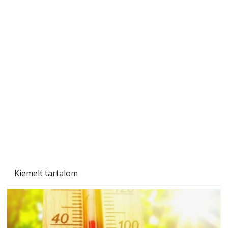
Az Ezermester 1980/9. számában bemutatott
"Kétéltű antenna" nagy érdeklődést váltott ki.
Szerzőjéhez sokan fordultak levelükkel és
személyesen is. Önzetlenül segített
mindenkinek, így több helyhez köt
Kiemelt tartalom