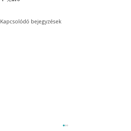
Kapcsolódó bejegyzések
Méretezett kétéltű antenna