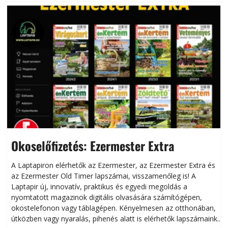
Okoselőfizetés: Ezermester Extra
A Laptapiron elérhetők az Ezermester, az Ezermester Extra és
az Ezermester Old Timer lapszámai, visszamenőleg is! A
Laptapir új, innovatív, praktikus és egyedi megoldás a
L
nyomtatott magazinok digitális olvasására számítógépen,
okostelefonon vagy táblagépen. Kényelmesen az otthonában,
útközben vagy nyaralás, pihenés alatt is elérhetők lapszámaink.
ú