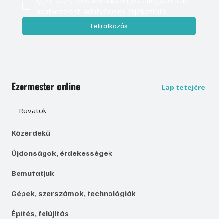
Igen, szeretnék feliratkozni, és elfogadom az 
adatkezelést. 
Adatvédelmi tájékoztató
Feliratkozás
Ezermester online
Lap tetejére
Rovatok
Közérdekű
Újdonságok, érdekességek
Bemutatjuk
Gépek, szerszámok, technológiák
Építés, felújítás