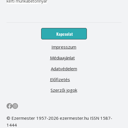
kerti munka
beton
nyár
Kapcsolat
Impresszum
Médiaajánlat
Adatvédelem
Előfizetés
Szerzői jogok
© Ezermester 1957-2026 ezermester.hu ISSN 1587-
1444