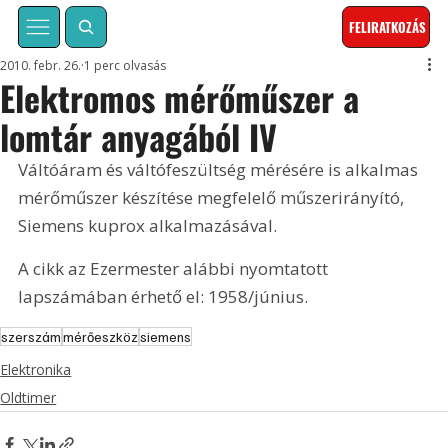
FELIRATKOZÁS
2010. febr. 26.
1 perc olvasás
Elektromos mérőműszer a
lomtár anyagából IV
Váltóáram és váltófeszültség mérésére is alkalmas 
mérőműszer készítése megfelelő műszerirányító, 
Siemens kuprox alkalmazásával. 
A cikk az Ezermester alábbi nyomtatott 
lapszámában érhető el: 1958/június.
szerszám
mérőeszköz
siemens
Elektronika
Oldtimer