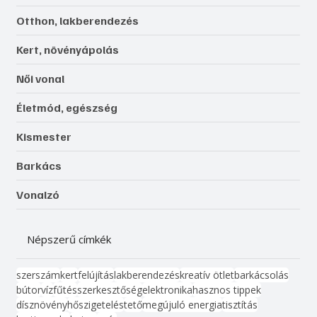
Otthon, lakberendezés
Kert, növényápolás
Női vonal
Életmód, egészség
Kismester
Barkács
Vonalzó
Népszerű címkék
szerszám
kert
felújítás
lakberendezés
kreatív ötlet
barkácsolás
bútor
víz
fűtés
szerkesztőség
elektronika
hasznos tippek
dísznövény
hőszigetelés
tető
megújuló energia
tisztítás