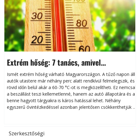
Extrém hőség: 7 tanács, amivel
megóvhatjuk autónkat a nyári károktól
Ismét extrém hőség várható Magyarországon. A tűző napon álló
autók utastere már néhány perc alatt rendkívül felmelegszik, és
rövid időn belül akár a 60-70 °C-ot is megközelítheti. Ez nemcsak
n
a beszállást teszi kellemetlenné, hanem az autó állapotára és a
benne hagyott tárgyakra is káros hatással lehet. Néhány
egyszerű óvintézkedéssel azonban jelentősen csökkenthetjük a
hőség káros hatásait.
l
Szerkesztőségi