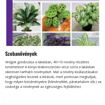
Szobanövények
Virágok gondozása a lakásban, 40+10 növény részletes
ismertetése! A könyv lexikonszerűen veszi sorra a lakásban
s
sikeresen tart­ha­tó növényeket. Már a növény kiválasztásakor
h
segítségünkre lesznek a leírások, mert pontosan megtudjuk,
k
hogy milyen körülményekre (hőmérséklet, páratartalom stb.) van
szüksége a növénynek az egészséges fejlődéshez.
t