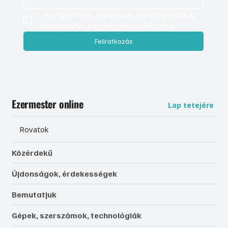
Igen, szeretnék feliratkozni, és elfogadom az 
adatkezelést. 
Adatvédelmi tájékoztató
Feliratkozás
Ezermester online
Lap tetejére
Rovatok
Közérdekű
Újdonságok, érdekességek
Bemutatjuk
Gépek, szerszámok, technológiák