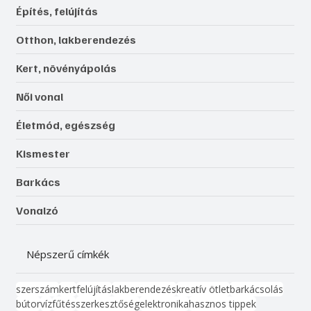
Építés, felújítás
Otthon, lakberendezés
Kert, növényápolás
Női vonal
Életmód, egészség
Kismester
Barkács
Vonalzó
Népszerű címkék
szerszám
kert
felújítás
lakberendezés
kreatív ötlet
barkácsolás
bútor
víz
fűtés
szerkesztőség
elektronika
hasznos tippek