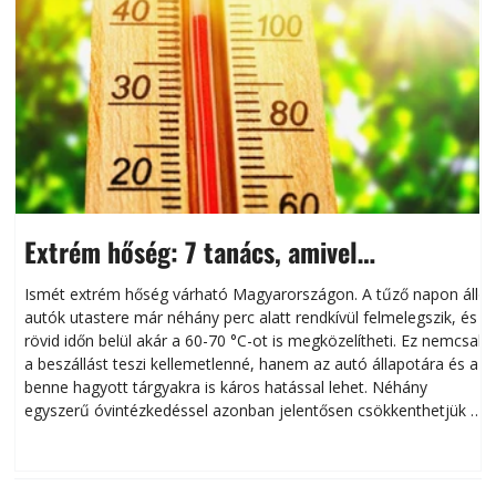
Extrém hőség: 7 tanács, amivel
megóvhatjuk autónkat a nyári károktól
Ismét extrém hőség várható Magyarországon. A tűző napon álló
autók utastere már néhány perc alatt rendkívül felmelegszik, és
rövid időn belül akár a 60-70 °C-ot is megközelítheti. Ez nemcsak
n
a beszállást teszi kellemetlenné, hanem az autó állapotára és a
benne hagyott tárgyakra is káros hatással lehet. Néhány
egyszerű óvintézkedéssel azonban jelentősen csökkenthetjük a
hőség káros hatásait.
l