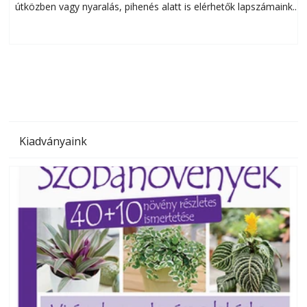
útközben vagy nyaralás, pihenés alatt is elérhetők lapszámaink.
ú
Bárhol, bármikor, akár külföldön élve vagy dolgozva is
B
olvashatók az Ezermester lapszámai. A Laptapir kényelmes
megoldás, mert: – t
Kiadványaink