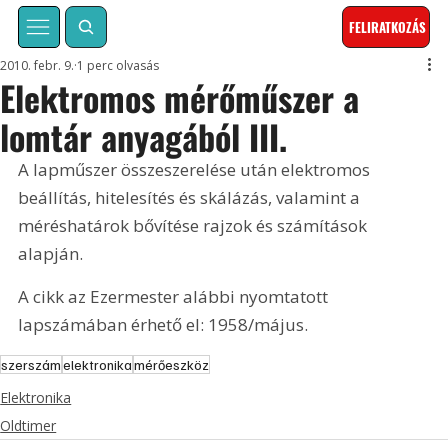
FELIRATKOZÁS
2010. febr. 9.
1 perc olvasás
Elektromos mérőműszer a
lomtár anyagából III.
A lapműszer összeszerelése után elektromos 
beállítás, hitelesítés és skálázás, valamint a 
méréshatárok bővítése rajzok és számítások 
alapján. 
A cikk az Ezermester alábbi nyomtatott 
lapszámában érhető el: 1958/május.
szerszám
elektronika
mérőeszköz
Elektronika
Oldtimer