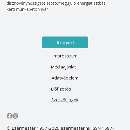
dísznövény
hőszigetelés
tető
megújuló energia
tisztítás
kerti munka
beton
nyár
Kapcsolat
Impresszum
Médiaajánlat
Adatvédelem
Előfizetés
Szerzői jogok
© Ezermester 1957-2026 ezermester.hu ISSN 1587-