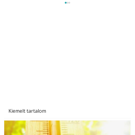
Méretezett kétéltű antenna
Az Ezermester 1980/9. számában bemutatott
"Kétéltű antenna" nagy érdeklődést váltott ki.
Szerzőjéhez sokan fordultak levelükkel és
személyesen is. Önzetlenül segített
mindenkinek, így több helyhez köt
Kiemelt tartalom