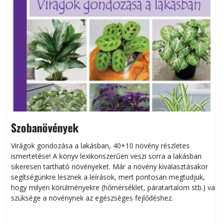
Szobanövények
Virágok gondozása a lakásban, 40+10 növény részletes
ismertetése! A könyv lexikonszerűen veszi sorra a lakásban
s
sikeresen tart­ha­tó növényeket. Már a növény kiválasztásakor
h
segítségünkre lesznek a leírások, mert pontosan megtudjuk,
k
hogy milyen körülményekre (hőmérséklet, páratartalom stb.) van
szüksége a növénynek az egészséges fejlődéshez.
t