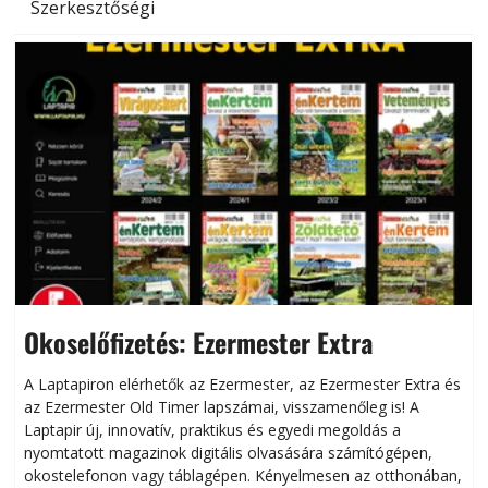
Szerkesztőségi
Okoselőfizetés: Ezermester Extra
A Laptapiron elérhetők az Ezermester, az Ezermester Extra és
az Ezermester Old Timer lapszámai, visszamenőleg is! A
Laptapir új, innovatív, praktikus és egyedi megoldás a
L
nyomtatott magazinok digitális olvasására számítógépen,
okostelefonon vagy táblagépen. Kényelmesen az otthonában,