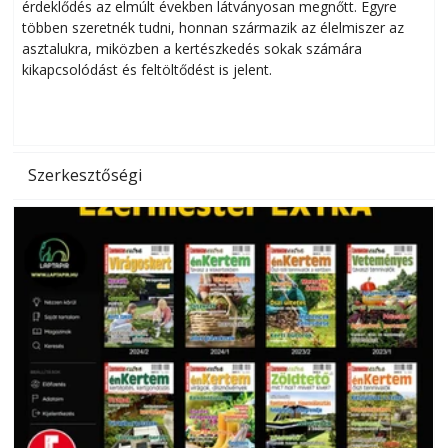
érdeklődés az elmúlt években látványosan megnőtt. Egyre
többen szeretnék tudni, honnan származik az élelmiszer az
l
asztalukra, miközben a kertészkedés sokak számára
kikapcsolódást és feltöltődést is jelent.
é
d
Szerkesztőségi