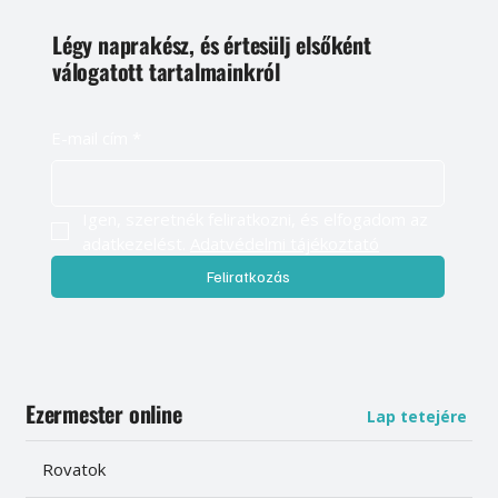
Légy naprakész, és értesülj elsőként
válogatott tartalmainkról
E-mail cím
*
Igen, szeretnék feliratkozni, és elfogadom az 
adatkezelést. 
Adatvédelmi tájékoztató
Feliratkozás
Ezermester online
Lap tetejére
Rovatok