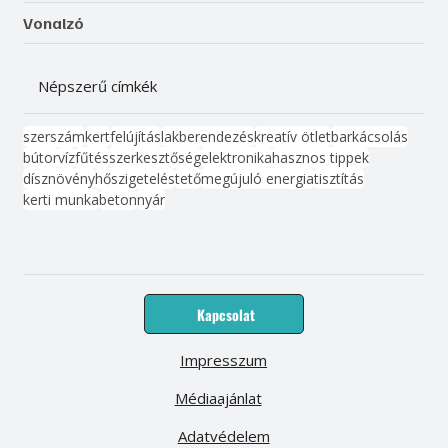
Vonalzó
Népszerű címkék
szerszám
kert
felújítás
lakberendezés
kreatív ötlet
barkácsolás
bútor
víz
fűtés
szerkesztőség
elektronika
hasznos tippek
dísznövény
hőszigetelés
tető
megújuló energia
tisztítás
kerti munka
beton
nyár
Kapcsolat
Impresszum
Médiaajánlat
Adatvédelem