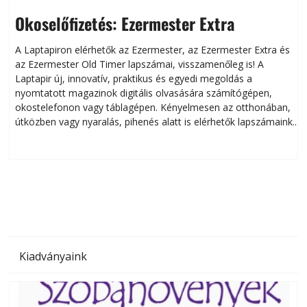
Okoselőfizetés: Ezermester Extra
A Laptapiron elérhetők az Ezermester, az Ezermester Extra és
az Ezermester Old Timer lapszámai, visszamenőleg is! A
Laptapir új, innovatív, praktikus és egyedi megoldás a
L
nyomtatott magazinok digitális olvasására számítógépen,
okostelefonon vagy táblagépen. Kényelmesen az otthonában,
útközben vagy nyaralás, pihenés alatt is elérhetők lapszámaink.
ú
Bárhol, bármikor, akár külföldön élve vagy dolgozva is
B
olvashatók az Ezermester lapszámai. A Laptapir kényelmes
megoldás, mert: – t
Kiadványaink