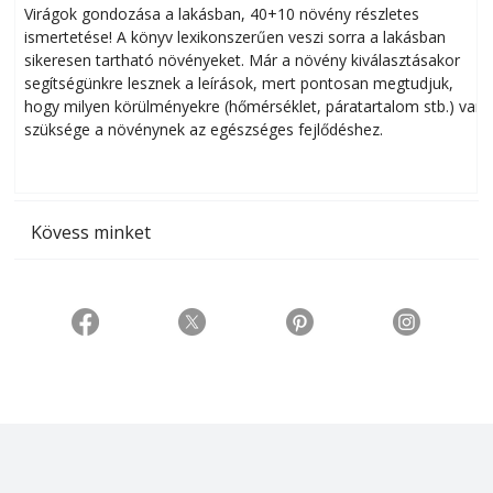
Virágok gondozása a lakásban, 40+10 növény részletes
ismertetése! A könyv lexikonszerűen veszi sorra a lakásban
s
sikeresen tart­ha­tó növényeket. Már a növény kiválasztásakor
h
segítségünkre lesznek a leírások, mert pontosan megtudjuk,
k
hogy milyen körülményekre (hőmérséklet, páratartalom stb.) van
szüksége a növénynek az egészséges fejlődéshez.
t
Kövess minket