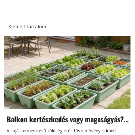
Kiemelt tartalom
Balkon kertészkedés vagy magaságyás?
Helytakarékos kertészkedés
A saját termesztésű zöldségek és fűszernövények iránti