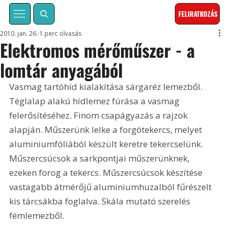
FELIRATKOZÁS
2010. jan. 26.
1 perc olvasás
Elektromos mérőműszer - a
lomtár anyagából
Vasmag tartóhíd kialakítása sárgaréz lemezből. 
Téglalap alakú hídlemez fúrása a vasmag 
felerősítéséhez. Finom csapágyazás a rajzok 
alapján. Műszerünk lelke a forgótekercs, melyet 
aluminiumfóliából készült keretre tekercselünk. 
Műszercsúcsok a sarkpontjai műszerünknek, 
ezeken forog a tekercs. Műszercsúcsok készítése 
vastagabb átmérőjű aluminiumhuzalból fűrészelt 
kis tárcsákba foglalva. Skála mutató szerelés 
fémlemezből. 