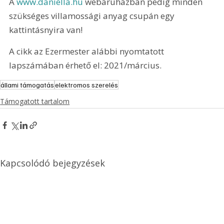
A 
www.daniella.hu
 webáruházban pedig minden 
szükséges villamossági anyag csupán egy 
kattintásnyira van!
A cikk az Ezermester alábbi nyomtatott 
lapszámában érhető el: 2021/március.
állami támogatás
elektromos szerelés
Támogatott tartalom
Kapcsolódó bejegyzések