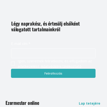
Légy naprakész, és értesülj elsőként
válogatott tartalmainkról
E-mail cím
*
Igen, szeretnék feliratkozni, és elfogadom az 
adatkezelést. 
Adatvédelmi tájékoztató
Feliratkozás
Ezermester online
Lap tetejére