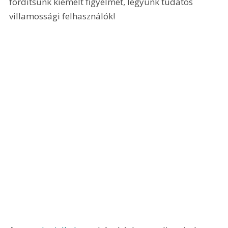
fordítsunk kiemelt figyelmet, legyünk tudatos 
villamossági felhasználók!