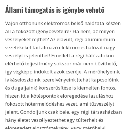
Állami támogatás is igénybe vehető
Vajon otthonunk elektromos belső hálózata készen 
áll a fokozott igénybevételre? Ha nem, az milyen 
veszélyeket rejthet? Az elavult, régi aluminimum 
vezetékeket tartalmazó elektromos hálózat nagy 
veszélyt is jelenthet! Emellett a régi hálózatokon 
elérhető teljesítmény sokszor már nem bővíthető, 
így végképp indokolt azok cseréje. A mérőhelyeink, 
lakáselosztóink, szerelvényeink (tehát kapcsolóink 
és dugaljaink) korszerűsítése is kiemelten fontos, 
hiszen itt a kötéspontok elöregedése lazuláshoz, 
fokozott hőtermelődéshez vezet, ami tűzveszélyt 
jelent. Gondoljunk csak bele, egy régi társasházban 
hány életet veszélyeztethet egy túlterhelt és 
elöregedett elosztószekrény, vagy mérőhely!