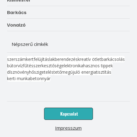
Barkács
Vonalzó
Népszerű címkék
szerszám
kert
felújítás
lakberendezés
kreatív ötlet
barkácsolás
bútor
víz
fűtés
szerkesztőség
elektronika
hasznos tippek
dísznövény
hőszigetelés
tető
megújuló energia
tisztítás
kerti munka
beton
nyár
Kapcsolat
Impresszum