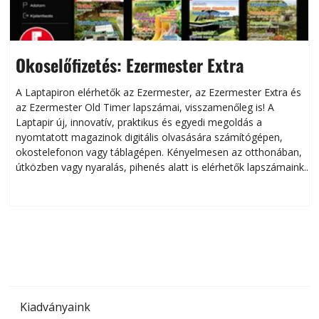
Okoselőfizetés: Ezermester Extra
A Laptapiron elérhetők az Ezermester, az Ezermester Extra és
az Ezermester Old Timer lapszámai, visszamenőleg is! A
Laptapir új, innovatív, praktikus és egyedi megoldás a
L
nyomtatott magazinok digitális olvasására számítógépen,
okostelefonon vagy táblagépen. Kényelmesen az otthonában,
útközben vagy nyaralás, pihenés alatt is elérhetők lapszámaink.
ú
Bárhol, bármikor, akár külföldön élve vagy dolgozva is
B
olvashatók az Ezermester lapszámai. A Laptapir kényelmes
megoldás, mert: – t
Kiadványaink