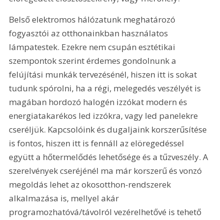
Belső elektromos hálózatunk meghatározó 
fogyasztói az otthonainkban használatos 
lámpatestek. Ezekre nem csupán esztétikai 
szempontok szerint érdemes gondolnunk a 
felújítási munkák tervezésénél, hiszen itt is sokat 
tudunk spórolni, ha a régi, melegedés veszélyét is 
magában hordozó halogén izzókat modern és 
energiatakarékos led izzókra, vagy led panelekre 
cseréljük. Kapcsolóink és dugaljaink korszerűsítése 
is fontos, hiszen itt is fennáll az elöregedéssel 
együtt a hőtermelődés lehetősége és a tűzveszély. A 
szerelvények cseréjénél ma már korszerű és vonzó 
megoldás lehet az okosotthon-rendszerek 
alkalmazása is, mellyel akár 
programozhatóvá/távolról vezérelhetővé is tehető 