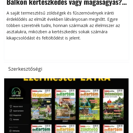
Balkon kertészkedés vagy magaságyás?
Helytakarékos kertészkedés
A saját termesztésű zöldségek és fűszernövények iránti
érdeklődés az elmúlt években látványosan megnőtt. Egyre
többen szeretnék tudni, honnan származik az élelmiszer az
l
asztalukra, miközben a kertészkedés sokak számára
kikapcsolódást és feltöltődést is jelent.
é
d
Szerkesztőségi