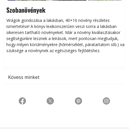
Szobanövények
Virágok gondozása a lakásban, 40+10 növény részletes
ismertetése! A könyv lexikonszerűen veszi sorra a lakásban
s
sikeresen tart­ha­tó növényeket. Már a növény kiválasztásakor
h
segítségünkre lesznek a leírások, mert pontosan megtudjuk,
k
hogy milyen körülményekre (hőmérséklet, páratartalom stb.) van
szüksége a növénynek az egészséges fejlődéshez.
t
Kövess minket