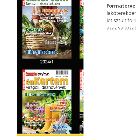
Formatervez
lakóterekben
letisztult fo
azaz változa