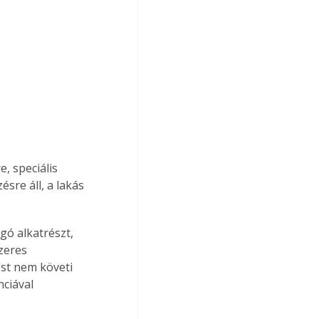
, speciális 
re áll, a lakás 
ó alkatrészt, 
zeres 
st nem követi 
ciával 