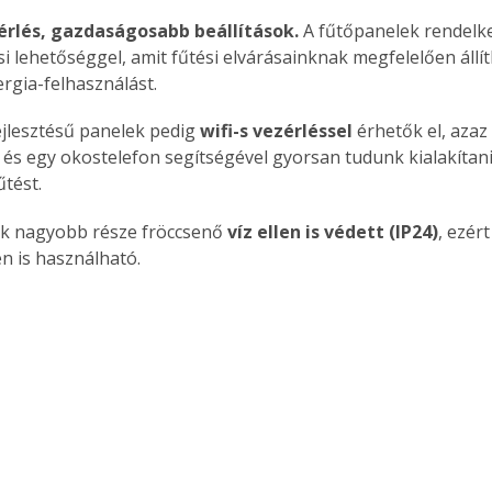
rlés, gazdasá­gosabb beállítások. 
A fűtőpanelek rendelk
i lehetőséggel, amit fűtési elvárásainknak megfelelően állít
ergia-felhasználást.
Együtt jobban megéri!
ejlesztésű panelek pedig 
wifi-s vezérléssel
 érhetők el, aza
Bővebb információ itt!
k az
Együtt jobban megéri! A
 és egy okostelefon segítségével gyorsan tudunk kialakítani 
mester
könyvek tetszőleges
űtést.
er Old
párosítással kedvezményes
áron, 0 Ft postaköltséggel
k nagyobb része fröccsenő 
víz ellen is védett (IP24)
, ezért
ptapir új,
megrendelhetők!
n is használható.
és egyedi
tt
lvasására
elefonon
nyelmesen
ben vagy
t is
. Bárhol,
ön élve
ashatók az