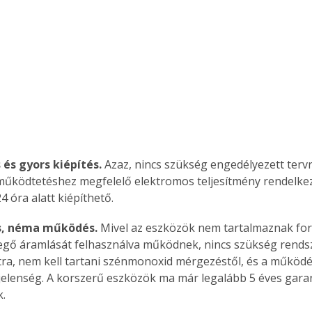
és gyors kiépítés. 
Azaz, nincs szükség engedélyezett tervre
működtetéshez megfelelő elektromos teljesítmény rendelkezés
4 óra alatt kiépíthető.
s, néma működés.
 Mivel az eszközök nem tartalmaznak forg
egő áramlását felhasználva működnek, nincs szükség rends
atra, nem kell tartani szénmonoxid mérgezéstől, és a működé
elenség. A korszerű eszközök ma már legalább 5 éves garan
k.