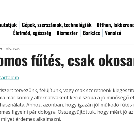
utatjuk
Gépek, szerszámok, technológiák
Otthon, lakberen
Életmód, egészség
Kismester
Barkács
Vonalzó
erc olvasás
omos fűtés, csak okosa
tartalom
dszert tervezünk, felújítunk, vagy csak szeretnénk kiegészít
ma már komoly alternatívaként kerül szóba a jó minőségű e
használata. Ahhoz, azonban, hogy igazán jól működő fűtés
emes figyelni pár dologra. Összegyűjtöttük, hogy miért jó a
, milyet érdemes alkalmazni.