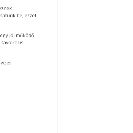
eznek 
hatunk be, ezzel 
z egy jól működő 
távolról is 
 vizes 