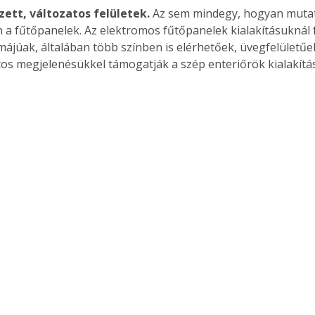
ett, változatos felületek.
 Az sem mindegy, hogyan muta
 a fűtőpanelek. Az elektromos fűtőpanelek kialakításuknál 
rmájúak, általában több színben is elérhetőek, üvegfelületűek
tos megjelenésükkel támogatják a szép enteriőrök kialakítás