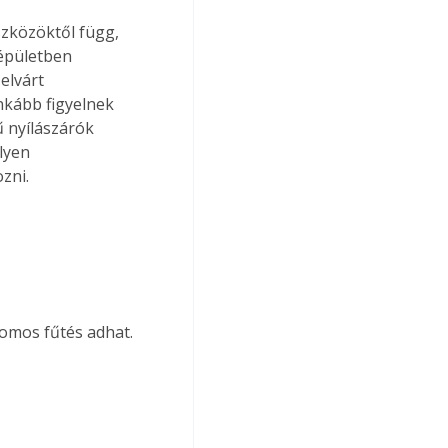
zközöktől függ, 
 épületben 
elvárt 
kább figyelnek 
ű nyílászárók 
lyen 
zni.
romos fűtés adhat.