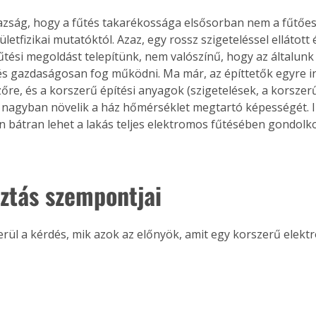
azság, hogy a fűtés takarékossága elsősorban nem a fűtőes
etfizikai mutatóktól. Azaz, egy rossz szigeteléssel ellátott
űtési megoldást telepítünk, nem valószínű, hogy az általunk 
s gazdaságosan fog működni. Ma már, az építtetők egyre in
zőre, és a korszerű építési anyagok (szigetelések, a korszer
s nagyban növelik a ház hőmérséklet megtartó képességét. I
 bátran lehet a lakás teljes elektromos fűtésében gondolko
sztás szempontjai
erül a kérdés, mik azok az előnyök, amit egy korszerű elekt