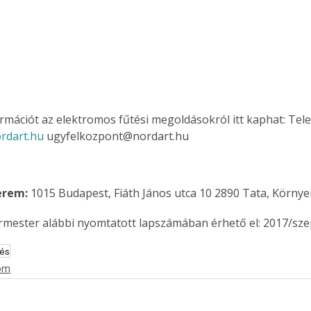
. A
megoldás,
rmációt az elektromos fűtési megoldásokról itt kaphat: Tele
rdart.hu 
ugyfelkozpont@nordart.hu
rem: 
1015 Budapest, Fiáth János utca 10 2890 Tata, Környei 
ermester alábbi nyomtatott lapszámában érhető el: 2017/sz
tés
lom