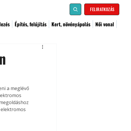
FELIRATKOZÁS
dezés
Építés, felújítás
Kert, növényápolás
Női vonal
n
eni a meglévő 
lektromos 
 megoldáshoz 
z elektromos 