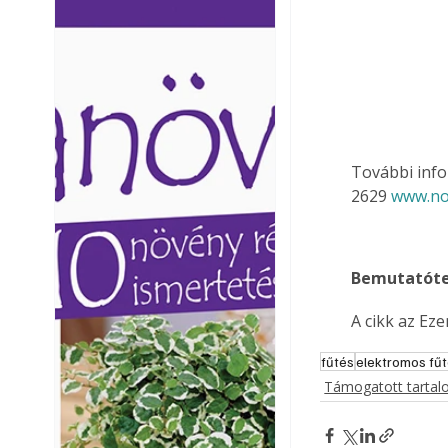
Ezermester lapszámai. A
Ezermester lapszámai
Laptapir kényelmes megoldás,
Laptapir kényelmes 
mert: – t
mert: – t
További info
2629 
www.no
Bemutatóte
A cikk az Ez
fűtés
elektromos fű
Támogatott tarta