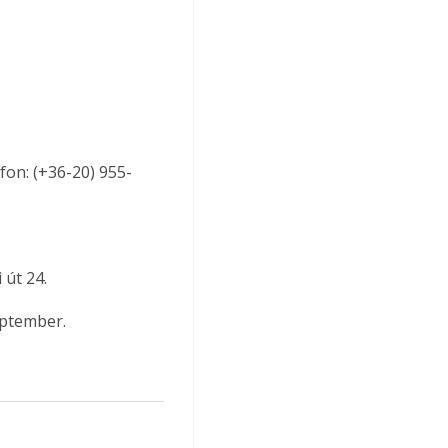
fon: (+36-20) 955-
út 24. 
eptember.