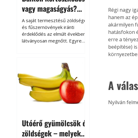
vagy magaságyás?
Régi nagy ig
Helytakarékos
hanem az épül
A saját termesztésű zöldségek
akármilyen f
kertészkedés
és fűszernövények iránti
hatásfokon é
érdeklődés az elmúlt években
erre a ténye
látványosan megnőtt. Egyre
beépítése) i
többen szeretnék tudni, honnan
környezetben
származik az élelmiszer az
asztalukra, miközben a
kertészkedés sokak számára
kikapcsolódást és feltöltődést
A vála
is jelent.
Nyilván felm
Utóérő gyümölcsök és
zöldségek – melyek