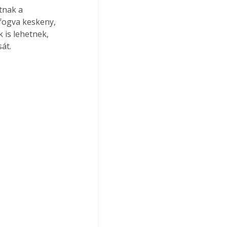
tnak a 
fogva keskeny, 
 is lehetnek, 
át.