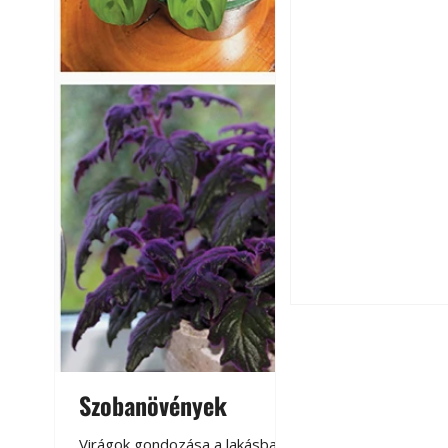
Hogyan válasszunk
fenntartható kert
Szobanövények
Virágoskert: k
teraszon, laká
Virágok gondozása a lakásban,