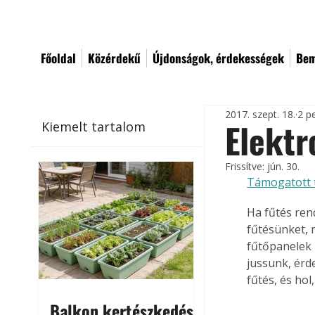
Főoldal
Közérdekű
Újdonságok, érdekességek
Bem
2017. szept. 18.
2 p
Elektr
Kiemelt tartalom
Frissítve:
jún. 30.
Támogatott 
Ha fűtés ren
fűtésünket, 
fűtőpanelek 
jussunk, érd
fűtés, és hol
Balkon kertészkedés