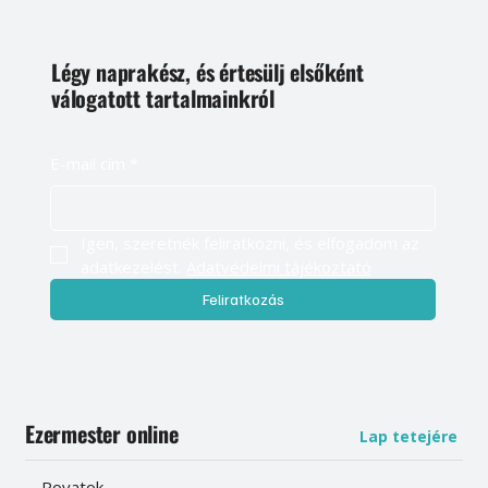
Légy naprakész, és értesülj elsőként
válogatott tartalmainkról
E-mail cím
*
Igen, szeretnék feliratkozni, és elfogadom az 
adatkezelést. 
Adatvédelmi tájékoztató
Feliratkozás
Ezermester online
Lap tetejére
Rovatok