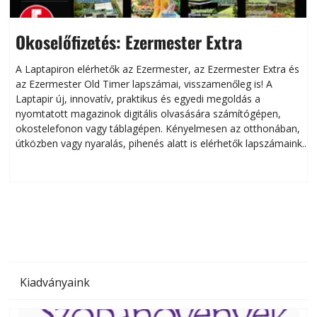
Okoselőfizetés: Ezermester Extra
A Laptapiron elérhetők az Ezermester, az Ezermester Extra és
az Ezermester Old Timer lapszámai, visszamenőleg is! A
Laptapir új, innovatív, praktikus és egyedi megoldás a
L
nyomtatott magazinok digitális olvasására számítógépen,
okostelefonon vagy táblagépen. Kényelmesen az otthonában,
útközben vagy nyaralás, pihenés alatt is elérhetők lapszámaink.
ú
Bárhol, bármikor, akár külföldön élve vagy dolgozva is
B
olvashatók az Ezermester lapszámai. A Laptapir kényelmes
megoldás, mert: – t
Kiadványaink