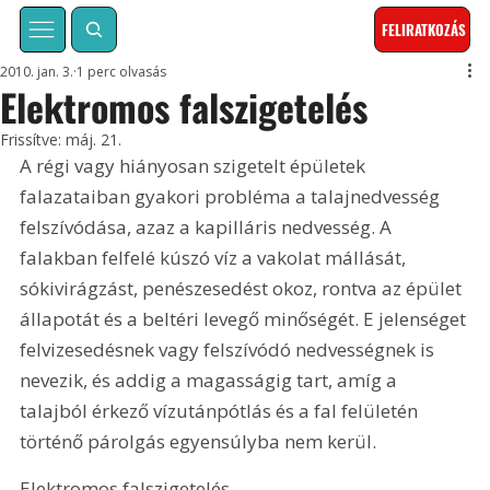
FELIRATKOZÁS
2010. jan. 3.
1 perc olvasás
Elektromos falszigetelés
Frissítve:
máj. 21.
A régi vagy hiányosan szigetelt épületek 
falazataiban gyakori probléma a talajnedvesség 
felszívódása, azaz a kapilláris nedvesség. A 
falakban felfelé kúszó víz a vakolat mállását, 
sókivirágzást, penészesedést okoz, rontva az épület 
állapotát és a beltéri levegő minőségét. E jelenséget 
felvizesedésnek vagy felszívódó nedvességnek is 
nevezik, és addig a magasságig tart, amíg a 
talajból érkező vízutánpótlás és a fal felületén 
történő párolgás egyensúlyba nem kerül.
Elektromos falszigetelés. 