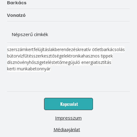
Barkács
Vonalzó
Népszerű címkék
szerszám
kert
felújítás
lakberendezés
kreatív ötlet
barkácsolás
bútor
víz
fűtés
szerkesztőség
elektronika
hasznos tippek
dísznövény
hőszigetelés
tető
megújuló energia
tisztítás
kerti munka
beton
nyár
Kapcsolat
Impresszum
Médiaajánlat