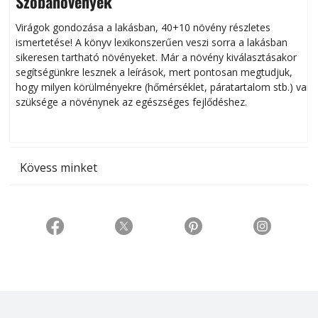
Szobanövények
Virágok gondozása a lakásban, 40+10 növény részletes
ismertetése! A könyv lexikonszerűen veszi sorra a lakásban
s
sikeresen tart­ha­tó növényeket. Már a növény kiválasztásakor
h
segítségünkre lesznek a leírások, mert pontosan megtudjuk,
k
hogy milyen körülményekre (hőmérséklet, páratartalom stb.) van
szüksége a növénynek az egészséges fejlődéshez.
t
Kövess minket