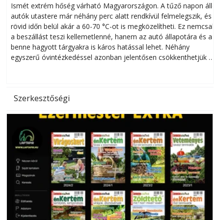
megóvhatjuk autónkat a nyári károktól
Ismét extrém hőség várható Magyarországon. A tűző napon álló
autók utastere már néhány perc alatt rendkívül felmelegszik, és
rövid időn belül akár a 60-70 °C-ot is megközelítheti. Ez nemcsak
n
a beszállást teszi kellemetlenné, hanem az autó állapotára és a
benne hagyott tárgyakra is káros hatással lehet. Néhány
egyszerű óvintézkedéssel azonban jelentősen csökkenthetjük a
hőség káros hatásait.
l
Szerkesztőségi