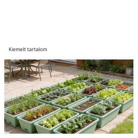
Naptej vagy napolaj? Melyiket válasszuk, és
miben különböznek?
Kiemelt tartalom