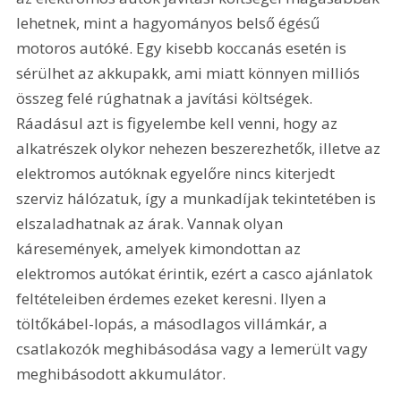
lehetnek, mint a hagyományos belső égésű 
motoros autóké. Egy kisebb koccanás esetén is 
sérülhet az akkupakk, ami miatt könnyen milliós 
összeg felé rúghatnak a javítási költségek. 
Ráadásul azt is figyelembe kell venni, hogy az 
alkatrészek olykor nehezen beszerezhetők, illetve az 
elektromos autóknak egyelőre nincs kiterjedt 
szerviz hálózatuk, így a munkadíjak tekintetében is 
elszaladhatnak az árak. Vannak olyan 
káresemények, amelyek kimondottan az 
elektromos autókat érintik, ezért a casco ajánlatok 
feltételeiben érdemes ezeket keresni. Ilyen a 
töltőkábel-lopás, a másodlagos villámkár, a 
csatlakozók meghibásodása vagy a lemerült vagy 
meghibásodott akkumulátor.