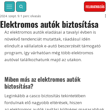
FELIRATKOZÁS
2024. szept. 9.
1 perc olvasás
Elektromos autók biztosítása
Az elektromos autók eladásai a tavalyi évben is 
növekvő tendenciát mutattak, ráadásul idén 
elindult a vállalatok e-autó beszerzését támogató 
program, így várhatóan még több elektromos 
autóval találkozhatunk majd az utakon.
Miben más az elektromos autók 
biztosítása?
Leginkább a casco biztosítás tekintetében 
fordulnak elő nagyobb eltérések, hiszen 
az elektromos autók javítási költségei magasabbak 