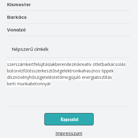
Kismester
Barkács
Vonalzó
Népszerű címkék
szerszám
kert
felújítás
lakberendezés
kreatív ötlet
barkácsolás
bútor
víz
fűtés
szerkesztőség
elektronika
hasznos tippek
dísznövény
hőszigetelés
tető
megújuló energia
tisztítás
kerti munka
beton
nyár
Kapcsolat
Impresszum