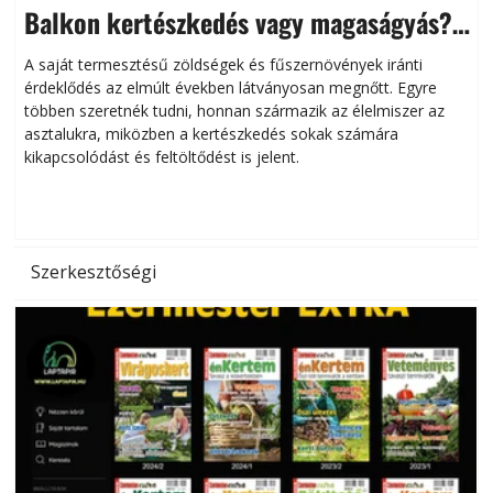
Balkon kertészkedés vagy magaságyás?
Helytakarékos kertészkedés
A saját termesztésű zöldségek és fűszernövények iránti
érdeklődés az elmúlt években látványosan megnőtt. Egyre
többen szeretnék tudni, honnan származik az élelmiszer az
l
asztalukra, miközben a kertészkedés sokak számára
kikapcsolódást és feltöltődést is jelent.
é
d
Szerkesztőségi