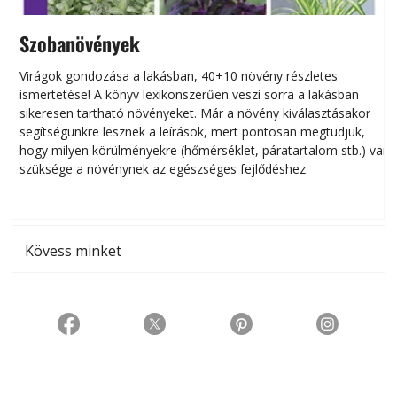
Szobanövények
Virágok gondozása a lakásban, 40+10 növény részletes
ismertetése! A könyv lexikonszerűen veszi sorra a lakásban
s
sikeresen tart­ha­tó növényeket. Már a növény kiválasztásakor
h
segítségünkre lesznek a leírások, mert pontosan megtudjuk,
k
hogy milyen körülményekre (hőmérséklet, páratartalom stb.) van
szüksége a növénynek az egészséges fejlődéshez.
t
Kövess minket