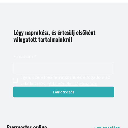
Légy naprakész, és értesülj elsőként
válogatott tartalmainkról
E-mail cím
*
Igen, szeretnék feliratkozni, és elfogadom az 
adatkezelést. 
Adatvédelmi tájékoztató
Feliratkozás
Ezermester online
Lap tetejére