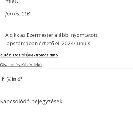
miatt.
forrás: CLB
A cikk az Ezermester alábbi nyomtatott 
lapszámában érhető el: 2024/június.
autó
biztosítás
elektromos autó
Olvasói és Közérdekű
Kapcsolódó bejegyzések