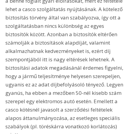
a benne foglalt gyári előírásokat, mert ez feltétele 
lehet a casco szolgáltatás nyújtásának. A kötelező 
biztosítás törvény által van szabályozva, így ott a 
szolgáltatásban nincs különbség az egyes 
biztosítók között. Azonban a biztosítók eltérően 
számolják a biztosítások alapdíját, valamint 
alkalmazhatnak kedvezményeket is, ezért díj 
szempontjából itt is nagy eltérések lehetnek. A 
biztosítási adatok megadásánál érdemes figyelni, 
hogy a jármű teljesítménye helyesen szerepeljen, 
ugyanis ez az adat díjbefolyásoló tényező. Legyen 
gyanús, ha ebben a mezőben 50-nél kisebb szám 
szerepel egy elektromos autó esetén. Emellett a 
casco kötésnél javasolt a szerződési feltételek 
alapos áttanulmányozása, az esetleges speciális 
szabályok (pl. töréskárra vonatkozó korlátozás) 