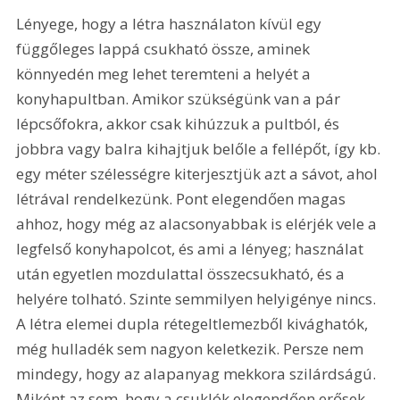
Lényege, hogy a létra használaton kívül egy 
függőleges lappá csukható össze, aminek 
könnyedén meg lehet teremteni a helyét a 
konyhapultban. Amikor szükségünk van a pár 
lépcsőfokra, akkor csak kihúzzuk a pultból, és 
jobbra vagy balra kihajtjuk belőle a fellépőt, így kb. 
egy méter szélességre kiterjesztjük azt a sávot, ahol 
létrával rendelkezünk. Pont elegendően magas 
ahhoz, hogy még az alacsonyabbak is elérjék vele a 
legfelső konyhapolcot, és ami a lényeg; használat 
után egyetlen mozdulattal összecsukható, és a 
helyére tolható. Szinte semmilyen helyigénye nincs. 
A létra elemei dupla rétegeltlemezből kivághatók, 
még hulladék sem nagyon keletkezik. Persze nem 
mindegy, hogy az alapanyag mekkora szilárdságú. 
Miként az sem, hogy a csuklók elegendően erősek-