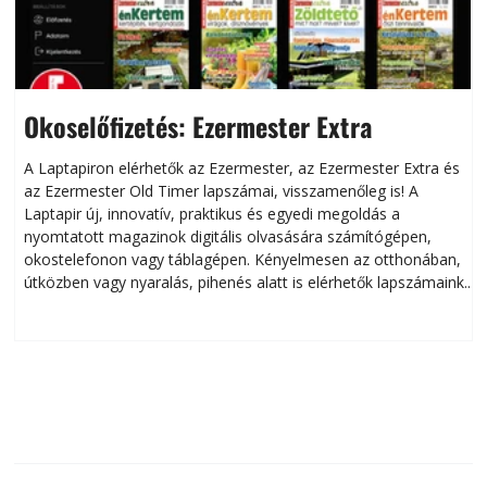
Okoselőfizetés: Ezermester Extra
A Laptapiron elérhetők az Ezermester, az Ezermester Extra és
az Ezermester Old Timer lapszámai, visszamenőleg is! A
Laptapir új, innovatív, praktikus és egyedi megoldás a
L
nyomtatott magazinok digitális olvasására számítógépen,
okostelefonon vagy táblagépen. Kényelmesen az otthonában,
útközben vagy nyaralás, pihenés alatt is elérhetők lapszámaink.
ú
Bárhol, bármikor, akár külföldön élve vagy dolgozva is
B
olvashatók az Ezermester lapszámai. A Laptapir kényelmes
megoldás, mert: – t