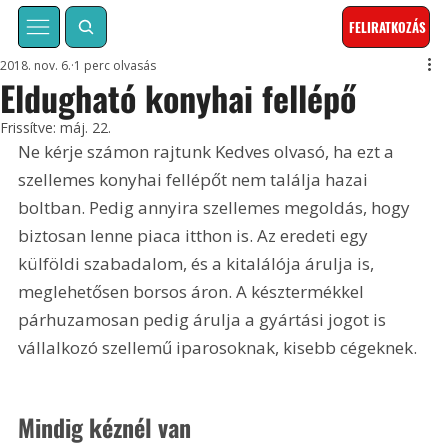
FELIRATKOZÁS
2018. nov. 6.
1 perc olvasás
Eldugható konyhai fellépő
Frissítve:
máj. 22.
Ne kérje számon rajtunk Kedves olvasó, ha ezt a 
szellemes konyhai fellépőt nem találja hazai 
boltban. Pedig annyira szellemes megoldás, hogy 
biztosan lenne piaca itthon is. Az eredeti egy 
külföldi szabadalom, és a kitalálója árulja is, 
meglehetősen borsos áron. A késztermékkel 
párhuzamosan pedig árulja a gyártási jogot is 
vállalkozó szellemű iparosoknak, kisebb cégeknek.
Mindig kéznél van