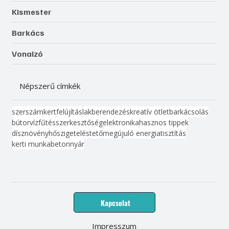
Kismester
Barkács
Vonalzó
Népszerű címkék
szerszám
kert
felújítás
lakberendezés
kreatív ötlet
barkácsolás
bútor
víz
fűtés
szerkesztőség
elektronika
hasznos tippek
dísznövény
hőszigetelés
tető
megújuló energia
tisztítás
kerti munka
beton
nyár
Kapcsolat
Impresszum