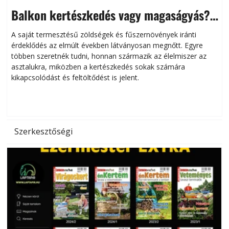
Balkon kertészkedés vagy magaságyás?
Helytakarékos kertészkedés
A saját termesztésű zöldségek és fűszernövények iránti
érdeklődés az elmúlt években látványosan megnőtt. Egyre
többen szeretnék tudni, honnan származik az élelmiszer az
l
asztalukra, miközben a kertészkedés sokak számára
kikapcsolódást és feltöltődést is jelent.
é
d
Szerkesztőségi