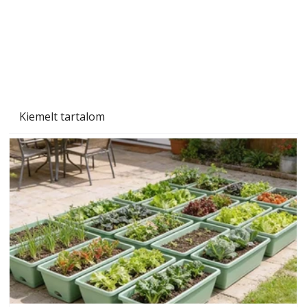
Naptej vagy napolaj? Melyiket válasszuk, és
miben különböznek?
Kiemelt tartalom