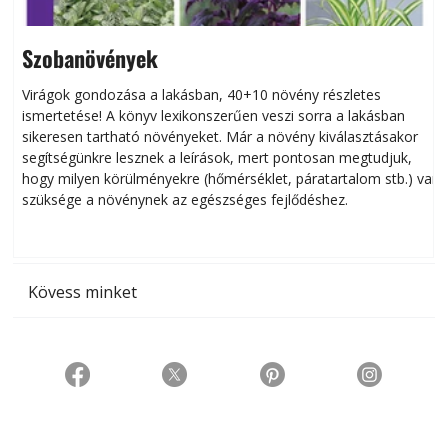
Szobanövények
Virágok gondozása a lakásban, 40+10 növény részletes
ismertetése! A könyv lexikonszerűen veszi sorra a lakásban
s
sikeresen tart­ha­tó növényeket. Már a növény kiválasztásakor
h
segítségünkre lesznek a leírások, mert pontosan megtudjuk,
k
hogy milyen körülményekre (hőmérséklet, páratartalom stb.) van
szüksége a növénynek az egészséges fejlődéshez.
t
Kövess minket