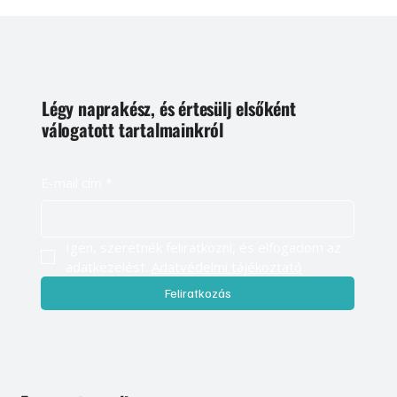
Légy naprakész, és értesülj elsőként
válogatott tartalmainkról
E-mail cím
*
Igen, szeretnék feliratkozni, és elfogadom az 
adatkezelést. 
Adatvédelmi tájékoztató
Feliratkozás