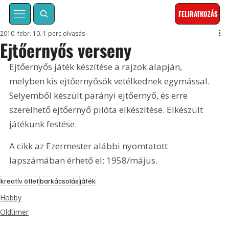
FELIRATKOZÁS
2010. febr. 10.
1 perc olvasás
Ejtőernyős verseny
Ejtőernyős játék készítése a rajzok alapján, 
melyben kis ejtőernyősök vetélkednek egymással. 
Selyemből készült parányi ejtőernyő, és erre 
szerelhető ejtőernyő pilóta elkészítése. Elkészült 
játékunk festése.  
A cikk az Ezermester alábbi nyomtatott 
lapszámában érhető el: 1958/május.
kreatív ötlet
barkácsolás
játék
Hobby
Oldtimer