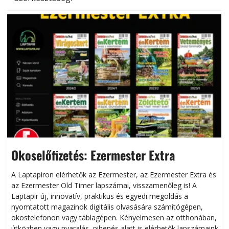
Okoselőfizetés: Ezermester Extra
A Laptapiron elérhetők az Ezermester, az Ezermester Extra és
az Ezermester Old Timer lapszámai, visszamenőleg is! A
Laptapir új, innovatív, praktikus és egyedi megoldás a
L
nyomtatott magazinok digitális olvasására számítógépen,
okostelefonon vagy táblagépen. Kényelmesen az otthonában,
útközben vagy nyaralás, pihenés alatt is elérhetők lapszámaink.
ú