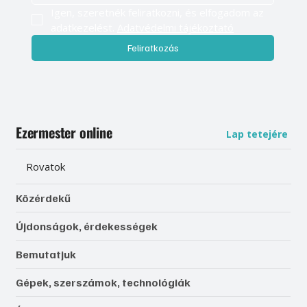
Igen, szeretnék feliratkozni, és elfogadom az 
adatkezelést. 
Adatvédelmi tájékoztató
Feliratkozás
Ezermester online
Lap tetejére
Rovatok
Közérdekű
Újdonságok, érdekességek
Bemutatjuk
Gépek, szerszámok, technológiák