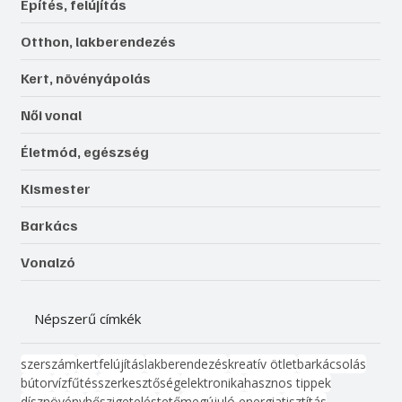
Építés, felújítás
Otthon, lakberendezés
Kert, növényápolás
Női vonal
Életmód, egészség
Kismester
Barkács
Vonalzó
Népszerű címkék
szerszám
kert
felújítás
lakberendezés
kreatív ötlet
barkácsolás
bútor
víz
fűtés
szerkesztőség
elektronika
hasznos tippek
dísznövény
hőszigetelés
tető
megújuló energia
tisztítás