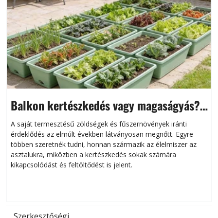
Balkon kertészkedés vagy magaságyás?
Helytakarékos kertészkedés
A saját termesztésű zöldségek és fűszernövények iránti
érdeklődés az elmúlt években látványosan megnőtt. Egyre
többen szeretnék tudni, honnan származik az élelmiszer az
l
asztalukra, miközben a kertészkedés sokak számára
kikapcsolódást és feltöltődést is jelent.
é
d
Szerkesztőségi