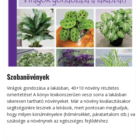
Szobanövények
Virágok gondozása a lakásban, 40+10 növény részletes
ismertetése! A könyv lexikonszerűen veszi sorra a lakásban
s
sikeresen tart­ha­tó növényeket. Már a növény kiválasztásakor
h
segítségünkre lesznek a leírások, mert pontosan megtudjuk,
k
hogy milyen körülményekre (hőmérséklet, páratartalom stb.) van
szüksége a növénynek az egészséges fejlődéshez.
t