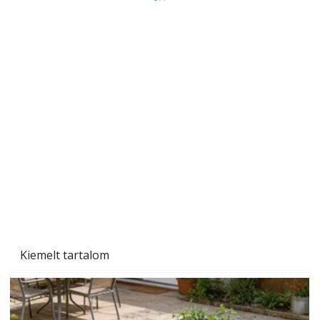
Méretezett kétéltű antenna
Az Ezermester 1980/9. számában bemutatott
"Kétéltű antenna" nagy érdeklődést váltott ki.
Szerzőjéhez sokan fordultak levelükkel és
személyesen is. Önzetlenül segített
mindenkinek, így több helyhez köt
Kiemelt tartalom