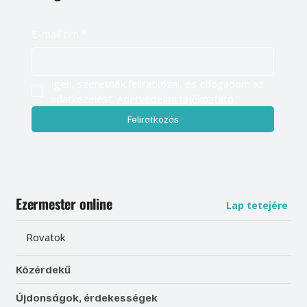
E-mail cím
*
Igen, szeretnék feliratkozni, és elfogadom az 
adatkezelést. 
Adatvédelmi tájékoztató
Feliratkozás
Ezermester online
Lap tetejére
Rovatok
Közérdekű
Újdonságok, érdekességek