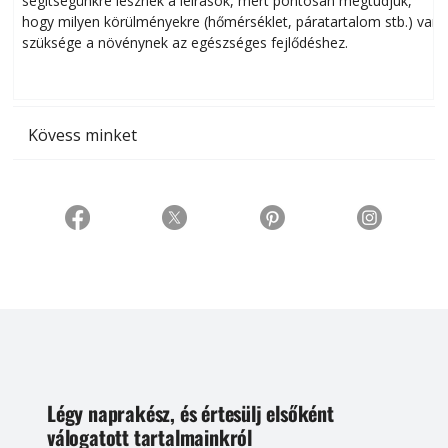
segítségünkre lesznek a leírások, mert pontosan megtudjuk,
k
hogy milyen körülményekre (hőmérséklet, páratartalom stb.) van
szüksége a növénynek az egészséges fejlődéshez.
t
Kövess minket
Légy naprakész, és értesülj elsőként
válogatott tartalmainkról