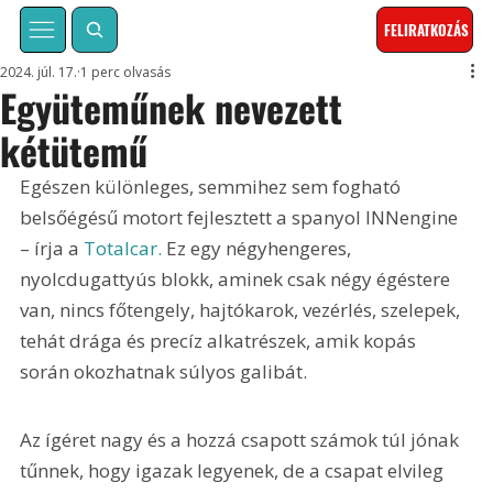
FELIRATKOZÁS
2024. júl. 17.
1 perc olvasás
Együteműnek nevezett
kétütemű
Egészen különleges, semmihez sem fogható 
belsőégésű motort fejlesztett a spanyol INNengine 
– írja a 
Totalcar.
 Ez egy négyhengeres, 
nyolcdugattyús blokk, aminek csak négy égéstere 
van, nincs főtengely, hajtókarok, vezérlés, szelepek, 
tehát drága és precíz alkatrészek, amik kopás 
során okozhatnak súlyos galibát. 
Az ígéret nagy és a hozzá csapott számok túl jónak 
tűnnek, hogy igazak legyenek, de a csapat elvileg 