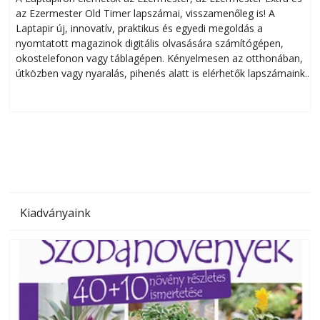
az Ezermester Old Timer lapszámai, visszamenőleg is! A
Laptapir új, innovatív, praktikus és egyedi megoldás a
L
nyomtatott magazinok digitális olvasására számítógépen,
okostelefonon vagy táblagépen. Kényelmesen az otthonában,
útközben vagy nyaralás, pihenés alatt is elérhetők lapszámaink.
ú
Bárhol, bármikor, akár külföldön élve vagy dolgozva is
B
olvashatók az Ezermester lapszámai. A Laptapir kényelmes
megoldás, mert: – t
Kiadványaink