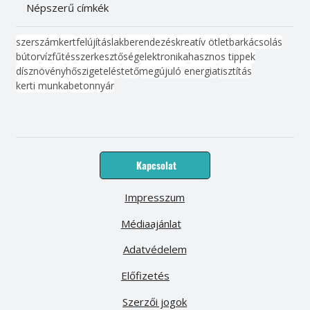
Népszerű címkék
szerszám
kert
felújítás
lakberendezés
kreatív ötlet
barkácsolás
bútor
víz
fűtés
szerkesztőség
elektronika
hasznos tippek
dísznövény
hőszigetelés
tető
megújuló energia
tisztítás
kerti munka
beton
nyár
Kapcsolat
Impresszum
Médiaajánlat
Adatvédelem
Előfizetés
Szerzői jogok