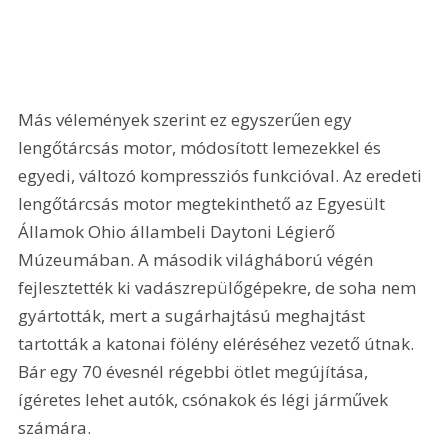
Más vélemények szerint ez egyszerűen egy 
lengőtárcsás motor, módosított lemezekkel és 
egyedi, változó kompressziós funkcióval. Az eredeti 
lengőtárcsás motor megtekinthető az Egyesült 
Államok Ohio állambeli Daytoni Légierő 
Múzeumában. A második világháború végén 
fejlesztették ki vadászrepülőgépekre, de soha nem 
gyártották, mert a sugárhajtású meghajtást 
tartották a katonai fölény eléréséhez vezető útnak. 
Bár egy 70 évesnél régebbi ötlet megújítása, 
ígéretes lehet autók, csónakok és légi járművek 
számára.