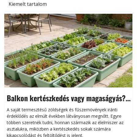
Kiemelt tartalom
Balkon kertészkedés vagy magaságyás?
Helytakarékos kertészkedés
A saját termesztésű zöldségek és fűszernövények iránti
érdeklődés az elmúlt években látványosan megnőtt. Egyre
többen szeretnék tudni, honnan származik az élelmiszer az
l
asztalukra, miközben a kertészkedés sokak számára
kikapcsolódást és feltöltődést is jelent.
é