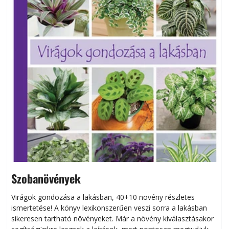
Szobanövények
Virágok gondozása a lakásban, 40+10 növény részletes
ismertetése! A könyv lexikonszerűen veszi sorra a lakásban
s
sikeresen tart­ha­tó növényeket. Már a növény kiválasztásakor
h