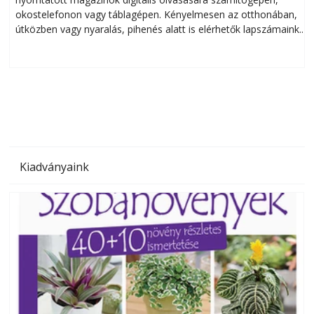
okostelefonon vagy táblagépen. Kényelmesen az otthonában,
útközben vagy nyaralás, pihenés alatt is elérhetők lapszámaink.
ú
Bárhol, bármikor, akár külföldön élve vagy dolgozva is
B
olvashatók az Ezermester lapszámai. A Laptapir kényelmes
megoldás, mert: – t
Kiadványaink