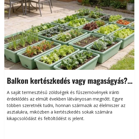
Balkon kertészkedés vagy magaságyás?
Helytakarékos kertészkedés
A saját termesztésű zöldségek és fűszernövények iránti
érdeklődés az elmúlt években látványosan megnőtt. Egyre
többen szeretnék tudni, honnan származik az élelmiszer az
l
asztalukra, miközben a kertészkedés sokak számára
kikapcsolódást és feltöltődést is jelent.
é
d