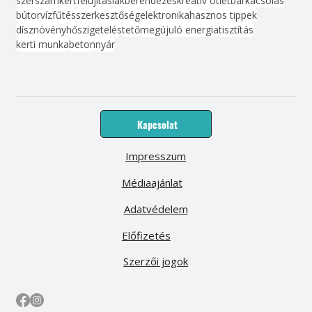
szerszám
kert
felújítás
lakberendezés
kreatív ötlet
barkácsolás
bútor
víz
fűtés
szerkesztőség
elektronika
hasznos tippek
dísznövény
hőszigetelés
tető
megújuló energia
tisztítás
kerti munka
beton
nyár
Kapcsolat
Impresszum
Médiaajánlat
Adatvédelem
Előfizetés
Szerzői jogok