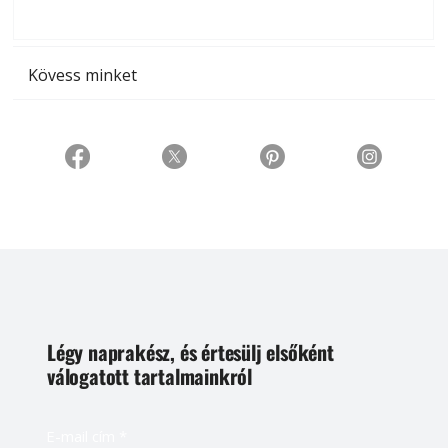
t
Kövess minket
Légy naprakész, és értesülj elsőként
válogatott tartalmainkról
E-mail cím
*