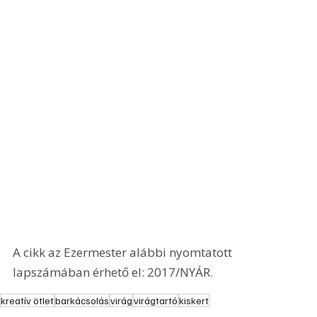
A cikk az Ezermester alábbi nyomtatott 
lapszámában érhető el: 2017/NYÁR.
kreatív ötlet
barkácsolás
virág
virágtartó
kiskert