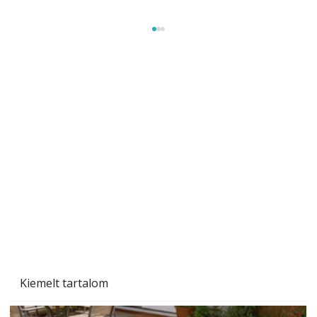
Szárazság a kertben – az aszály hatása a
növényekre és a védekezés lehetőségei
Kiemelt tartalom