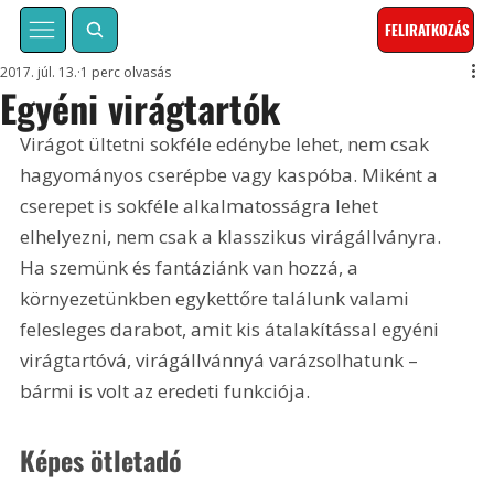
FELIRATKOZÁS
2017. júl. 13.
1 perc olvasás
Egyéni virágtartók
Virágot ültetni sokféle edénybe lehet, nem csak 
hagyományos cserépbe vagy kaspóba. Miként a 
cserepet is sokféle alkalmatosságra lehet 
elhelyezni, nem csak a klasszikus virágállványra. 
Ha szemünk és fantáziánk van hozzá, a 
környezetünkben egykettőre találunk valami 
felesleges darabot, amit kis átalakítással egyéni 
virágtartóvá, virágállvánnyá varázsolhatunk – 
bármi is volt az eredeti funkciója.
Képes ötletadó