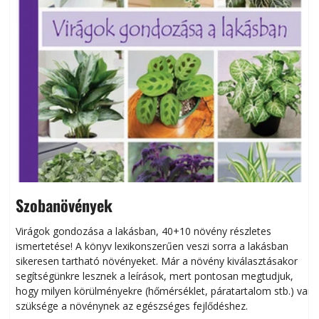
Szobanövények
Virágok gondozása a lakásban, 40+10 növény részletes
ismertetése! A könyv lexikonszerűen veszi sorra a lakásban
s
sikeresen tart­ha­tó növényeket. Már a növény kiválasztásakor
h
segítségünkre lesznek a leírások, mert pontosan megtudjuk,
k
hogy milyen körülményekre (hőmérséklet, páratartalom stb.) van
szüksége a növénynek az egészséges fejlődéshez.