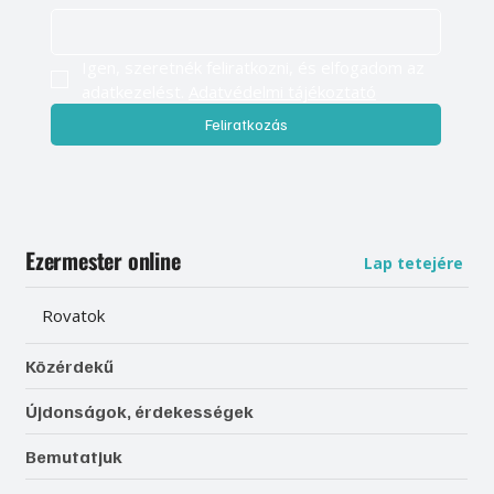
Igen, szeretnék feliratkozni, és elfogadom az 
adatkezelést. 
Adatvédelmi tájékoztató
Feliratkozás
Ezermester online
Lap tetejére
Rovatok
Közérdekű
Újdonságok, érdekességek
Bemutatjuk