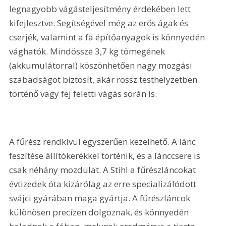
legnagyobb vágásteljesítmény érdekében lett 
kifejlesztve. Segítségével még az erős ágak és 
cserjék, valamint a fa építőanyagok is könnyedén 
vághatók. Mindössze 3,7 kg tömegének 
(akkumulátorral) köszönhetően nagy mozgási 
szabadságot biztosít, akár rossz testhelyzetben 
történő vagy fej feletti vágás során is.
A fűrész rendkívül egyszerűen kezelhető. A lánc 
feszítése állítókerékkel történik, és a lánccsere is 
csak néhány mozdulat. A Stihl a fűrészláncokat 
évtizedek óta kizárólag az erre specializálódott 
svájci gyárában maga gyártja. A fűrészláncok 
különösen precízen dolgoznak, és könnyedén 