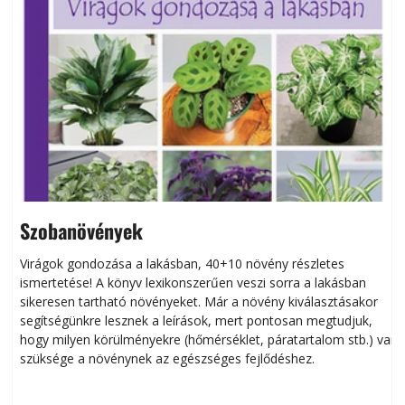
Szobanövények
Virágok gondozása a lakásban, 40+10 növény részletes
ismertetése! A könyv lexikonszerűen veszi sorra a lakásban
s
sikeresen tart­ha­tó növényeket. Már a növény kiválasztásakor
h
segítségünkre lesznek a leírások, mert pontosan megtudjuk,
k
hogy milyen körülményekre (hőmérséklet, páratartalom stb.) van
szüksége a növénynek az egészséges fejlődéshez.
t