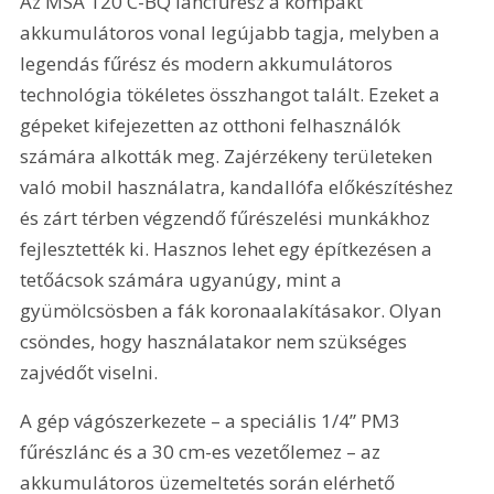
Az MSA 120 C-BQ láncfűrész a kompakt 
akkumulátoros vonal legújabb tagja, melyben a 
legendás fűrész és modern akkumulátoros 
technológia tökéletes összhangot talált. Ezeket a 
gépeket kifejezetten az otthoni felhasználók 
számára alkották meg. Zajérzékeny területeken 
való mobil használatra, kandallófa előkészítéshez 
és zárt térben végzendő fűrészelési munkákhoz 
fejlesztették ki. Hasznos lehet egy építkezésen a 
tetőácsok számára ugyanúgy, mint a 
gyümölcsösben a fák koronaalakításakor. Olyan 
csöndes, hogy használatakor nem szükséges 
zajvédőt viselni.
A gép vágószerkezete – a speciális 1/4” PM3 
fűrészlánc és a 30 cm-es vezetőlemez – az 
akkumulátoros üzemeltetés során elérhető 