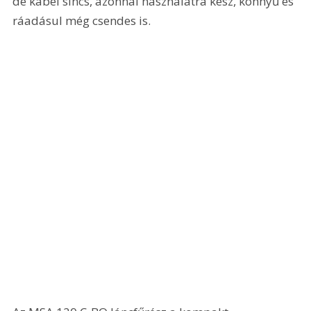
de kábel sincs, azonnal használatra kész, könnyű és 
ráadásul még csendes is.