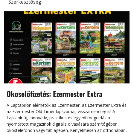
Szerkesztőségi
Okoselőfizetés: Ezermester Extra
A Laptapiron elérhetők az Ezermester, az Ezermester Extra és
az Ezermester Old Timer lapszámai, visszamenőleg is! A
Laptapir új, innovatív, praktikus és egyedi megoldás a
L
nyomtatott magazinok digitális olvasására számítógépen,
okostelefonon vagy táblagépen. Kényelmesen az otthonában,