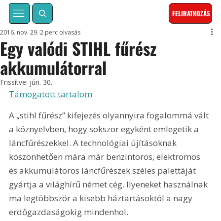
FELIRATKOZÁS
2016. nov. 29.
2 perc olvasás
Egy valódi STIHL fűrész
akkumulátorral
Frissítve:
jún. 30.
Támogatott tartalom
A „stihl fűrész” kifejezés olyannyira fogalommá vált 
a köznyelvben, hogy sokszor egyként emlegetik a 
láncfűrészekkel. A technológiai újításoknak 
köszönhetően mára már benzintoros, elektromos 
és akkumulátoros láncfűrészek széles palettáját 
gyártja a világhírű német cég. Ilyeneket használnak 
ma legtöbbször a kisebb háztartásoktól a nagy 
erdőgazdaságokig mindenhol.