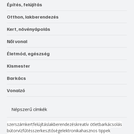
Építés, felújítás
Otthon, lakberendezés
Kert, növényápolás
Női vonal
Életmód, egészség
Kismester
Barkács
Vonalzó
Népszerű címkék
szerszám
kert
felújítás
lakberendezés
kreatív ötlet
barkácsolás
bútor
víz
fűtés
szerkesztőség
elektronika
hasznos tippek