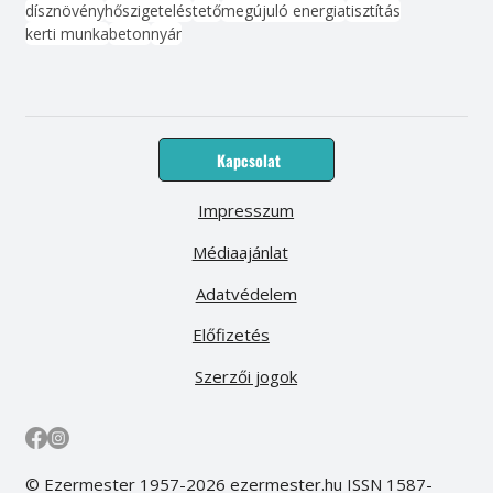
dísznövény
hőszigetelés
tető
megújuló energia
tisztítás
kerti munka
beton
nyár
Kapcsolat
Impresszum
Médiaajánlat
Adatvédelem
Előfizetés
Szerzői jogok
© Ezermester 1957-2026 ezermester.hu ISSN 1587-