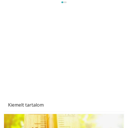
Tiszta homlokzat éveken át
Kiemelt tartalom