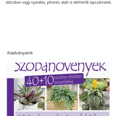
útközben vagy nyaralás, pihenés alatt is elérhetők lapszámaink.
ú
Bárhol, bármikor, akár külföldön élve vagy dolgozva is
B
olvashatók az Ezermester lapszámai. A Laptapir kényelmes
megoldás, mert: – t
Kiadványaink