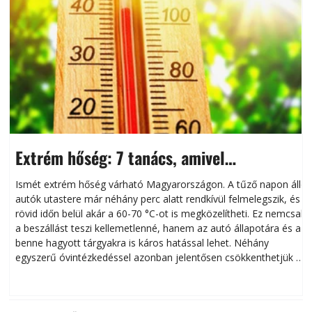
Extrém hőség: 7 tanács, amivel
megóvhatjuk autónkat a nyári károktól
Ismét extrém hőség várható Magyarországon. A tűző napon álló
autók utastere már néhány perc alatt rendkívül felmelegszik, és
rövid időn belül akár a 60-70 °C-ot is megközelítheti. Ez nemcsak
n
a beszállást teszi kellemetlenné, hanem az autó állapotára és a
benne hagyott tárgyakra is káros hatással lehet. Néhány
egyszerű óvintézkedéssel azonban jelentősen csökkenthetjük a
hőség káros hatásait.
l