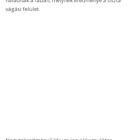
haladnak a fában, melynek eredménye a tiszta 
vágási felület.