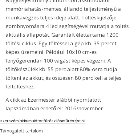
Nagyteljesítményű lítium-ion akkumulátor 
memóriahatás-mentes, állandó teljesítményű a 
munkavégzés teljes ideje alatt. Töltéskijelzője 
gombnyomásra 4 led segítségével mutatja a töltés 
aktuális állapotát. Garantált élettartama 1200 
töltési ciklus. Egy töltéssel a gép kb. 35 percet 
képes üzemelni. Például 10x10 cm-es 
fenyőgerendán 100 vágást képes végezni. A 
töltőkészülék kb. 55 perc alatt 80%-osra tudja 
tölteni az akkut, és összesen 80 perc kell a teljes 
feltöltéshez.
A cikk az Ezermester alábbi nyomtatott 
lapszámában érhető el: 2016/november.
szerszám
akkumulátor
fűrész
láncfűrész
stihl
Támogatott tartalom