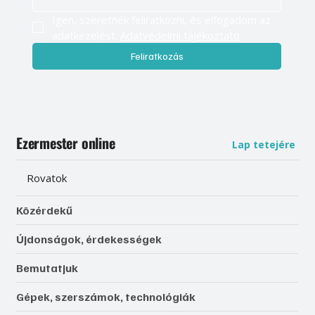
Igen, szeretnék feliratkozni, és elfogadom az 
adatkezelést. 
Adatvédelmi tájékoztató
Feliratkozás
Ezermester online
Lap tetejére
Rovatok
Közérdekű
Újdonságok, érdekességek
Bemutatjuk
Gépek, szerszámok, technológiák