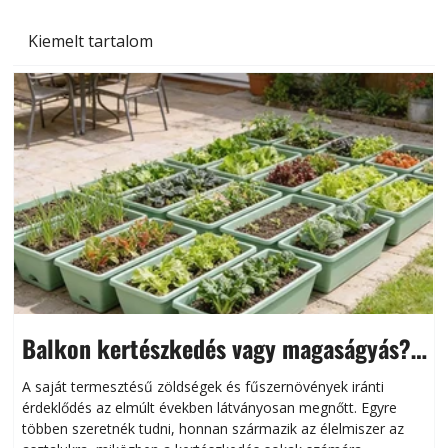
Kiemelt tartalom
Balkon kertészkedés vagy magaságyás?
Helytakarékos kertészkedés
A saját termesztésű zöldségek és fűszernövények iránti
érdeklődés az elmúlt években látványosan megnőtt. Egyre
többen szeretnék tudni, honnan származik az élelmiszer az
l