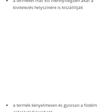
a terméket már kis mennyiségben akár a 
kivitelezés helyszínére is kiszállítják
a termék kényelmesen és gyorsan a födém 