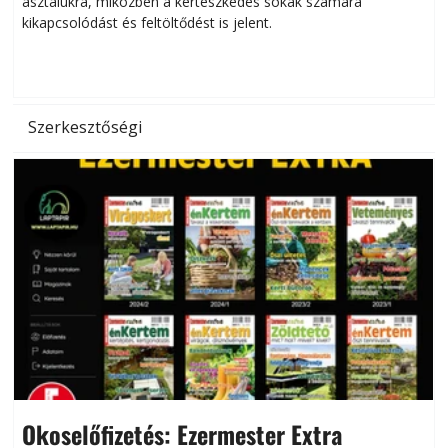
asztalukra, miközben a kertészkedés sokak számára
kikapcsolódást és feltöltődést is jelent.
é
d
Szerkesztőségi
Okoselőfizetés: Ezermester Extra