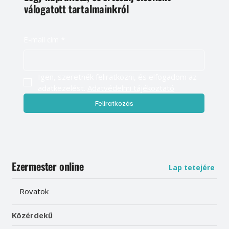
válogatott tartalmainkról
E-mail cím
*
Igen, szeretnék feliratkozni, és elfogadom az 
adatkezelést. 
Adatvédelmi tájékoztató
Feliratkozás
Ezermester online
Lap tetejére
Rovatok
Közérdekű