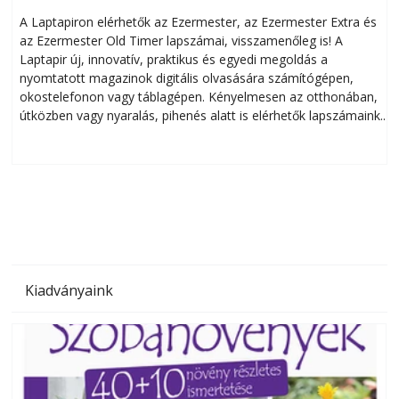
A Laptapiron elérhetők az Ezermester, az Ezermester Extra és
az Ezermester Old Timer lapszámai, visszamenőleg is! A
Laptapir új, innovatív, praktikus és egyedi megoldás a
L
nyomtatott magazinok digitális olvasására számítógépen,
okostelefonon vagy táblagépen. Kényelmesen az otthonában,
útközben vagy nyaralás, pihenés alatt is elérhetők lapszámaink.
ú
Bárhol, bármikor, akár külföldön élve vagy dolgozva is
B
olvashatók az Ezermester lapszámai. A Laptapir kényelmes
megoldás, mert: – t
Kiadványaink