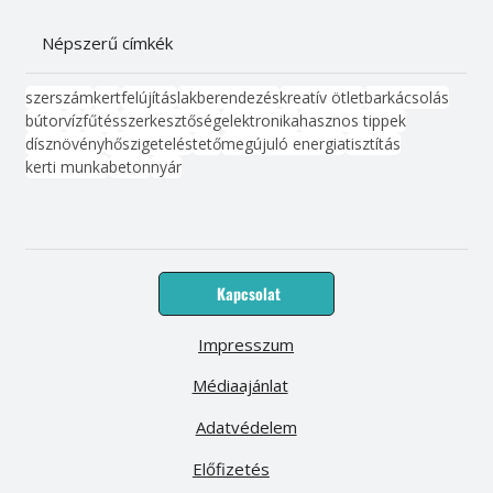
Népszerű címkék
szerszám
kert
felújítás
lakberendezés
kreatív ötlet
barkácsolás
bútor
víz
fűtés
szerkesztőség
elektronika
hasznos tippek
dísznövény
hőszigetelés
tető
megújuló energia
tisztítás
kerti munka
beton
nyár
Kapcsolat
Impresszum
Médiaajánlat
Adatvédelem
Előfizetés