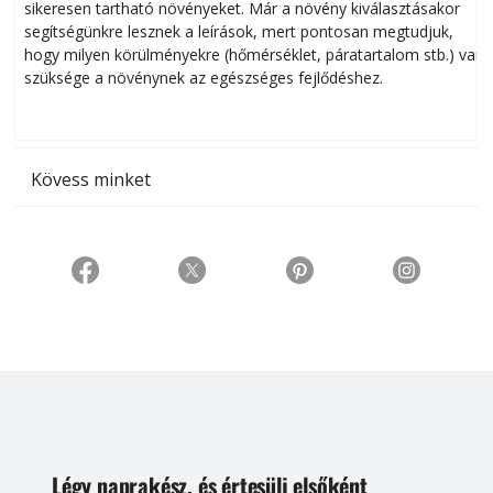
sikeresen tart­ha­tó növényeket. Már a növény kiválasztásakor
h
segítségünkre lesznek a leírások, mert pontosan megtudjuk,
k
hogy milyen körülményekre (hőmérséklet, páratartalom stb.) van
szüksége a növénynek az egészséges fejlődéshez.
t
Kövess minket
Légy naprakész, és értesülj elsőként