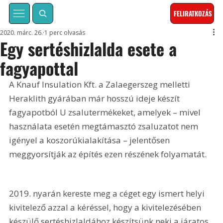
FELIRATKOZÁS
2020. márc. 26.
1 perc olvasás
Egy sertéshizlalda esete a
fagyapottal
A Knauf Insulation Kft. a Zalaegerszeg melletti 
Heraklith gyárában már hosszú ideje készít 
fagyapotból U zsalutermékeket, amelyek – mivel 
használata esetén megtámasztó zsaluzatot nem 
igényel a koszorúkialakítása – jelentősen 
meggyorsítják az építés ezen részének folyamatát.
2019. nyarán kereste meg a céget egy ismert helyi 
kivitelező azzal a kéréssel, hogy a kivitelezésében 
készülő sertéshizlaldához készítsünk neki a járatos 