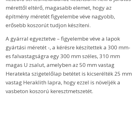
mérettől eltérő, magasabb elemet, hogy az 
építmény méretét figyelembe véve nagyobb, 
erősebb koszorút tudjon készíteni.
A gyárral egyeztetve – figyelembe véve a lapok 
gyártási méretét -, a kérésre készítettek a 300 mm-
es falvastagságra egy 300 mm széles, 310 mm 
magas U zsalut, amelyben az 50 mm vastag 
Heratekta szigetelőlap betétet is kicserélték 25 mm 
vastag Heraklith lapra, hogy ezzel is növeljék a 
vasbeton koszorú keresztmetszetét.