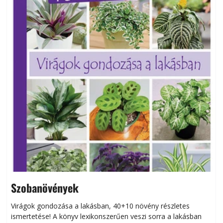
Szobanövények
Virágok gondozása a lakásban, 40+10 növény részletes
ismertetése! A könyv lexikonszerűen veszi sorra a lakásban
s