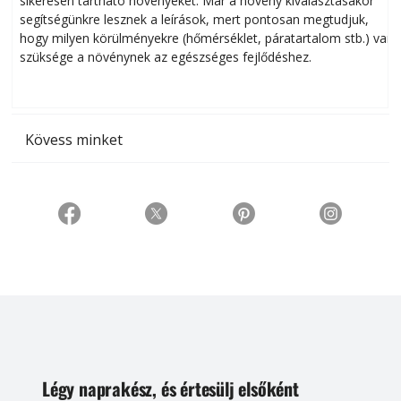
sikeresen tart­ha­tó növényeket. Már a növény kiválasztásakor
h
segítségünkre lesznek a leírások, mert pontosan megtudjuk,
k
hogy milyen körülményekre (hőmérséklet, páratartalom stb.) van
szüksége a növénynek az egészséges fejlődéshez.
t
Kövess minket
Légy naprakész, és értesülj elsőként