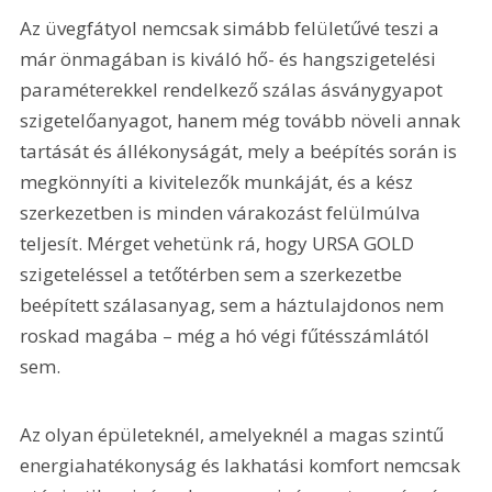
Az üvegfátyol nemcsak simább felületűvé teszi a 
már önmagában is kiváló hő- és hangszigetelési 
paraméterekkel rendelkező szálas ásványgyapot 
szigetelőanyagot, hanem még tovább növeli annak 
tartását és állékonyságát, mely a beépítés során is 
megkönnyíti a kivitelezők munkáját, és a kész 
szerkezetben is minden várakozást felülmúlva 
teljesít. Mérget vehetünk rá, hogy URSA GOLD 
szigeteléssel a tetőtérben sem a szerkezetbe 
beépített szálasanyag, sem a háztulajdonos nem 
roskad magába – még a hó végi fűtésszámlától 
sem.
Az olyan épületeknél, amelyeknél a magas szintű 
energiahatékonyság és lakhatási komfort nemcsak 