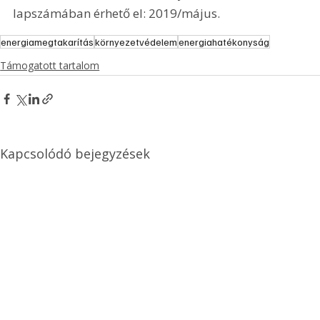
lapszámában érhető el: 2019/május.
energiamegtakarítás
környezetvédelem
energiahatékonyság
Támogatott tartalom
Kapcsolódó bejegyzések