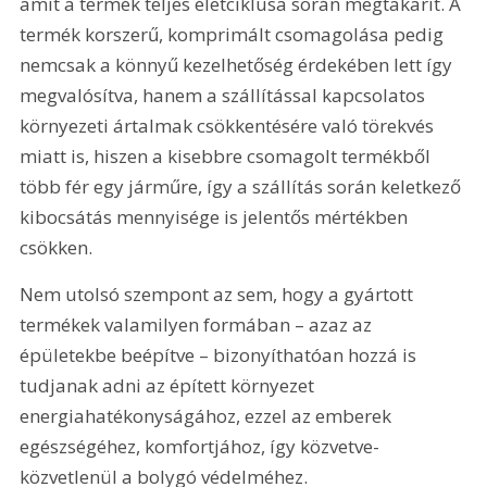
amit a termék teljes életciklusa során megtakarít. A 
termék korszerű, komprimált csomagolása pedig 
nemcsak a könnyű kezelhetőség érdekében lett így 
megvalósítva, hanem a szállítással kapcsolatos 
környezeti ártalmak csökkentésére való törekvés 
miatt is, hiszen a kisebbre csomagolt termékből 
több fér egy járműre, így a szállítás során keletkező 
kibocsátás mennyisége is jelentős mértékben 
csökken.
Nem utolsó szempont az sem, hogy a gyártott 
termékek valamilyen formában – azaz az 
épületekbe beépítve – bizonyíthatóan hozzá is 
tudjanak adni az épített környezet 
energiahatékonyságához, ezzel az emberek 
egészségéhez, komfortjához, így közvetve-
közvetlenül a bolygó védelméhez.