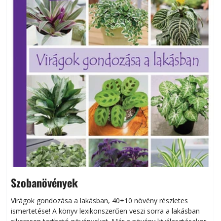
Szobanövények
Virágok gondozása a lakásban, 40+10 növény részletes
ismertetése! A könyv lexikonszerűen veszi sorra a lakásban
s