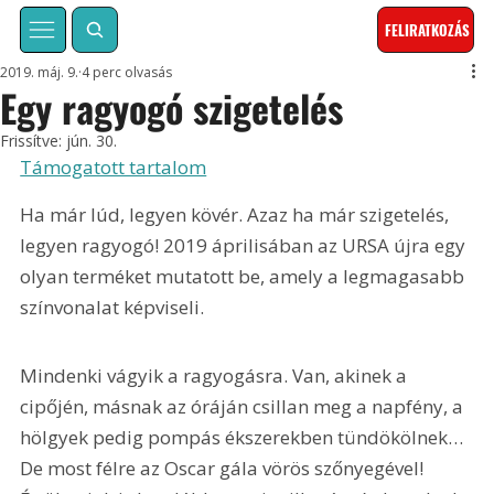
FELIRATKOZÁS
2019. máj. 9.
4 perc olvasás
Egy ragyogó szigetelés
Frissítve:
jún. 30.
Támogatott tartalom
Ha már lúd, legyen kövér. Azaz ha már szigetelés, 
legyen ragyogó! 2019 áprilisában az URSA újra egy 
olyan terméket mutatott be, amely a legmagasabb 
színvonalat képviseli.
Mindenki vágyik a ragyogásra. Van, akinek a 
cipőjén, másnak az óráján csillan meg a napfény, a 
hölgyek pedig pompás ékszerekben tündökölnek… 
De most félre az Oscar gála vörös szőnyegével! 