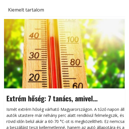
Kiemelt tartalom
Extrém hőség: 7 tanács, amivel
megóvhatjuk autónkat a nyári károktól
Ismét extrém hőség várható Magyarországon. A tűző napon álló
autók utastere már néhány perc alatt rendkívül felmelegszik, és
rövid időn belül akár a 60-70 °C-ot is megközelítheti. Ez nemcsak
n
a beszállást teszi kellemetlenné, hanem az autó állapotára és a