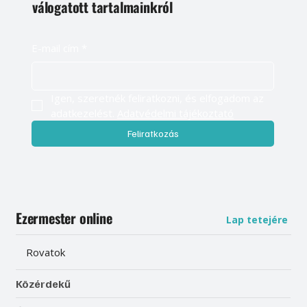
válogatott tartalmainkról
E-mail cím
*
Igen, szeretnék feliratkozni, és elfogadom az 
adatkezelést. 
Adatvédelmi tájékoztató
Feliratkozás
Ezermester online
Lap tetejére
Rovatok
Közérdekű