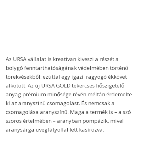
Az URSA vállalat is kreatívan kiveszi a részét a 
bolygó fenntarthatóságának védelmében történő 
törekvésekből: ezúttal egy igazi, ragyogó ékkövet 
alkotott. Az új URSA GOLD tekercses hőszigetelő 
anyag prémium minősége révén méltán érdemelte 
ki az aranyszínű csomagolást. És nemcsak a 
csomagolása aranyszínű. Maga a termék is – a szó 
szoros értelmében – aranyban pompázik, mivel 
aranysárga üvegfátyollal lett kasírozva.