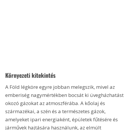
Környezeti kitekintés
A Föld légköre egyre jobban melegszik, mivel az 
emberiség nagymértékben bocsát ki üvegházhatást 
okozó gázokat az atmoszférába. A kőolaj és 
származékai, a szén és a természetes gázok, 
amelyeket ipari energiaként, épületek fűtésére és 
járművek hajtására használunk, az elmúlt 