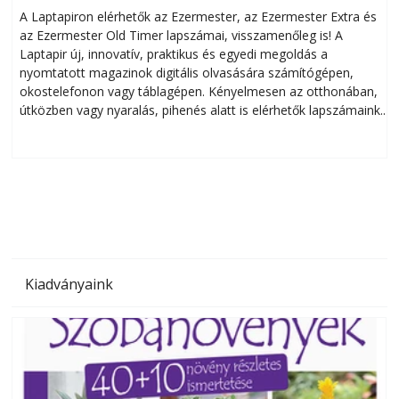
A Laptapiron elérhetők az Ezermester, az Ezermester Extra és
az Ezermester Old Timer lapszámai, visszamenőleg is! A
Laptapir új, innovatív, praktikus és egyedi megoldás a
L
nyomtatott magazinok digitális olvasására számítógépen,
okostelefonon vagy táblagépen. Kényelmesen az otthonában,
útközben vagy nyaralás, pihenés alatt is elérhetők lapszámaink.
ú
Bárhol, bármikor, akár külföldön élve vagy dolgozva is
B
olvashatók az Ezermester lapszámai. A Laptapir kényelmes
megoldás, mert: – t
Kiadványaink