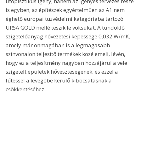
utópisztikus igény, hanem az igényes tervezés része 
is egyben, az építészek egyértelműen az A1 nem 
éghető európai tűzvédelmi kategóriába tartozó 
URSA GOLD mellé teszik le voksukat. A tündöklő 
szigetelőanyag hővezetési képessége 0,032 W/mK, 
amely már önmagában is a legmagasabb 
színvonalon teljesítő termékek közé emeli, lévén, 
hogy ez a teljesítmény nagyban hozzájárul a vele 
szigetelt épületek hőveszteségének, és ezzel a 
fűtéssel a levegőbe kerülő kibocsátásnak a 
csökkentéséhez. 