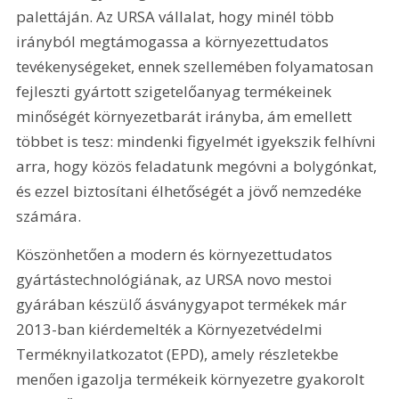
palettáján. Az URSA vállalat, hogy minél több 
irányból megtámogassa a környezettudatos 
tevékenységeket, ennek szellemében folyamatosan 
fejleszti gyártott szigetelőanyag termékeinek 
minőségét környezetbarát irányba, ám emellett 
többet is tesz: mindenki figyelmét igyekszik felhívni 
arra, hogy közös feladatunk megóvni a bolygónkat, 
és ezzel biztosítani élhetőségét a jövő nemzedéke 
számára.
Köszönhetően a modern és környezettudatos 
gyártástechnológiának, az URSA novo mestoi 
gyárában készülő ásványgyapot termékek már 
2013-ban kiérdemelték a Környezetvédelmi 
Terméknyilatkozatot (EPD), amely részletekbe 
menően igazolja termékeik környezetre gyakorolt 