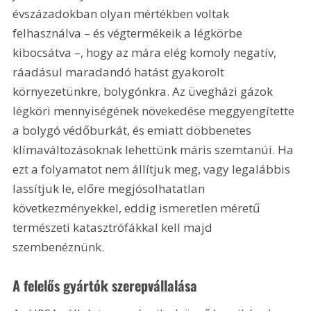
évszázadokban olyan mértékben voltak 
felhasználva – és végtermékeik a légkörbe 
kibocsátva –, hogy az mára elég komoly negatív, 
ráadásul maradandó hatást gyakorolt 
környezetünkre, bolygónkra. Az üvegházi gázok 
légköri mennyiségének növekedése meggyengítette 
a bolygó védőburkát, és emiatt döbbenetes 
klímaváltozásoknak lehettünk máris szemtanúi. Ha 
ezt a folyamatot nem állítjuk meg, vagy legalábbis 
lassítjuk le, előre megjósolhatatlan 
következményekkel, eddig ismeretlen méretű 
természeti katasztrófákkal kell majd 
szembenéznünk.
A felelős gyártók szerepvállalása