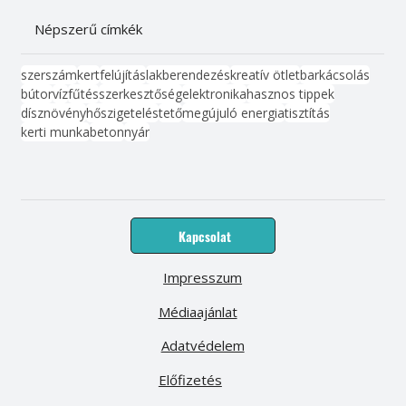
Népszerű címkék
szerszám
kert
felújítás
lakberendezés
kreatív ötlet
barkácsolás
bútor
víz
fűtés
szerkesztőség
elektronika
hasznos tippek
dísznövény
hőszigetelés
tető
megújuló energia
tisztítás
kerti munka
beton
nyár
Kapcsolat
Impresszum
Médiaajánlat
Adatvédelem
Előfizetés