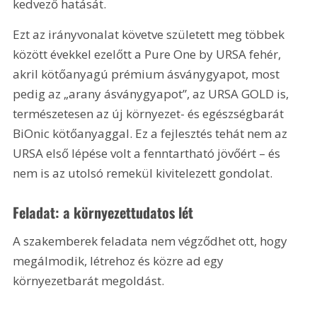
kedvező hatását.
Ezt az irányvonalat követve született meg többek 
között évekkel ezelőtt a Pure One by URSA fehér, 
akril kötőanyagú prémium ásványgyapot, most 
pedig az „arany ásványgyapot”, az URSA GOLD is, 
természetesen az új környezet- és egészségbarát 
BiOnic kötőanyaggal. Ez a fejlesztés tehát nem az 
URSA első lépése volt a fenntartható jövőért – és 
nem is az utolsó remekül kivitelezett gondolat.
Feladat: a környezettudatos lét
A szakemberek feladata nem végződhet ott, hogy 
megálmodik, létrehoz és közre ad egy 
környezetbarát megoldást.