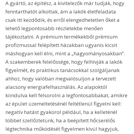
A gyártó, az építész, a kivitelezők már tudják, hogy 
fenntarthatót alkottak, ám a lakók életfeladata 
csak itt kezdődik, és erről elengedhetetlen őket a 
lehető legpontosabb részletekbe menően 
tájékoztatni. A prémium termékekből prémium 
profizmussal felépített házakban ugyanis kicsit 
máshogyan kell élni, mint a „hagyományosakban”. 
A szakemberek felelőssége, hogy felhívják a lakók 
figyelmét, és praktikus tanácsokkal szolgáljanak 
ahhoz, hogy valóban megvalósuljon a tervezett 
alacsony energiafelhasználás. Az alapoktól 
kiindulva kell felsorolni a legfontosabbakat, amikre 
az épület üzemeltetésénél feltétlenül figyelni kell: 
negatív hatást gyakorol például, ha a kelleténél 
többet szellőztetünk, ha a beépített hőcserélős 
légtechnika működését figyelmen kívül hagyjuk, 