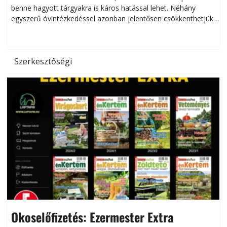
benne hagyott tárgyakra is káros hatással lehet. Néhány
egyszerű óvintézkedéssel azonban jelentősen csökkenthetjük a
hőség káros hatásait.
l
Szerkesztőségi
Okoselőfizetés: Ezermester Extra