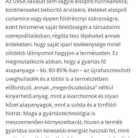
Az URSA vállalat sem vágyik elsöprő hurrikánokra, 
kontinenseket beborító árvizekre, életeket elsöprő 
cunamira vagy éppen földrésznyi szárazságra, 
ezért felismerve saját felelősségét a társadalmi 
szerepvállalásban, régóta tesz lépéseket annak 
érdekében, hogy saját ipari tevékenysége minél 
zöldebb lábnyomot hagyjon a természeten. Ez 
megmutatkozik abban, hogy a gyártás fő 
alapanyaga – kb. 80-85%-ban – az újrahasznosított 
üveghulladék és a többi is a természetben 
előforduló, annak „megerőszakolása” nélkül 
kinyerhető anyag, mint a kvarchomok és olyan 
kőzet alapanyagok, mint a szóda és a timföld-
hidrát. Maga a gyártástechnológia is 
messzemenően környezetbarát, hiszen a termék 
gyártása során kevesebb energiát használ fel, mint 