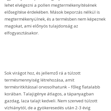
lehet elvégezni a pollen megtermékenyítésének 
elősegítése érdekében. Mások beporzás nélkül is 
megtermékenyülnek, és a termésben nem képeznek 
magokat, ami előnyös tulajdonság az 
elfogyasztásakor.
Sok virágot hoz, és jellemző rá a túlzott 
termésmennyiség létrehozása, amit 
termésritkítással orvosolhatunk – főleg fiatalabb 
korában. Talajigénye átlagos, a tápanyagban 
gazdag, laza talajt kedveli. Nem szenved túlzott 
vízhiánytól, de a gyökeresedés után 2-3 évig 