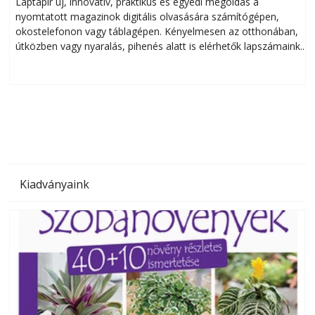
Laptapir új, innovatív, praktikus és egyedi megoldás a
L
nyomtatott magazinok digitális olvasására számítógépen,
okostelefonon vagy táblagépen. Kényelmesen az otthonában,
útközben vagy nyaralás, pihenés alatt is elérhetők lapszámaink.
ú
Bárhol, bármikor, akár külföldön élve vagy dolgozva is
B
olvashatók az Ezermester lapszámai. A Laptapir kényelmes
megoldás, mert: – t
Kiadványaink