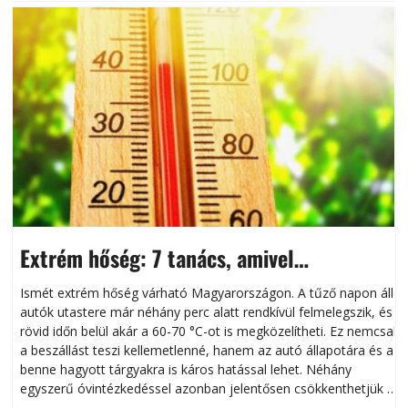
Extrém hőség: 7 tanács, amivel
megóvhatjuk autónkat a nyári károktól
Ismét extrém hőség várható Magyarországon. A tűző napon álló
autók utastere már néhány perc alatt rendkívül felmelegszik, és
rövid időn belül akár a 60-70 °C-ot is megközelítheti. Ez nemcsak
n
a beszállást teszi kellemetlenné, hanem az autó állapotára és a
benne hagyott tárgyakra is káros hatással lehet. Néhány
egyszerű óvintézkedéssel azonban jelentősen csökkenthetjük a
hőség káros hatásait.