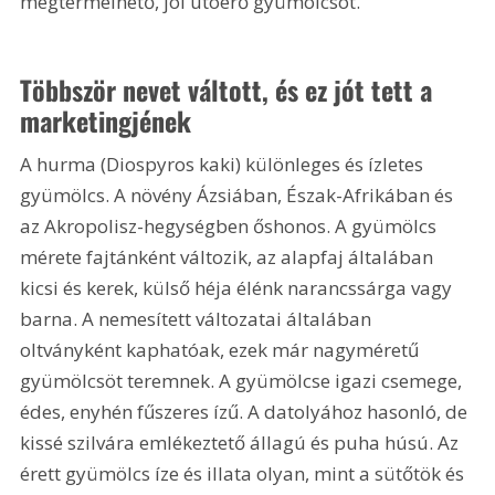
megtermelhető, jól utóérő gyümölcsöt.
Többször nevet váltott, és ez jót tett a 
marketingjének
A hurma (Diospyros kaki) különleges és ízletes 
gyümölcs. A növény Ázsiában, Észak-Afrikában és 
az Akropolisz-hegységben őshonos. A gyümölcs 
mérete fajtánként változik, az alapfaj általában 
kicsi és kerek, külső héja élénk narancssárga vagy 
barna. A nemesített változatai általában 
oltványként kaphatóak, ezek már nagyméretű 
gyümölcsöt teremnek. A gyümölcse igazi csemege, 
édes, enyhén fűszeres ízű. A datolyához hasonló, de 
kissé szilvára emlékeztető állagú és puha húsú. Az 
érett gyümölcs íze és illata olyan, mint a sütőtök és 