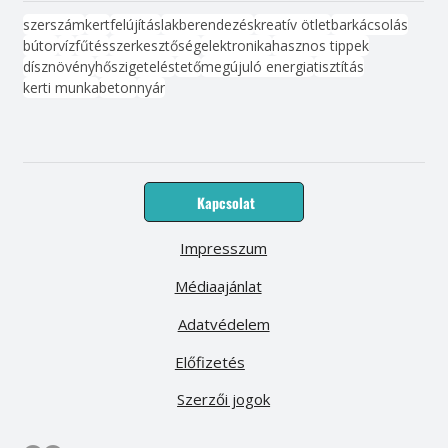
szerszám
kert
felújítás
lakberendezés
kreatív ötlet
barkácsolás
bútor
víz
fűtés
szerkesztőség
elektronika
hasznos tippek
dísznövény
hőszigetelés
tető
megújuló energia
tisztítás
kerti munka
beton
nyár
Kapcsolat
Impresszum
Médiaajánlat
Adatvédelem
Előfizetés
Szerzői jogok