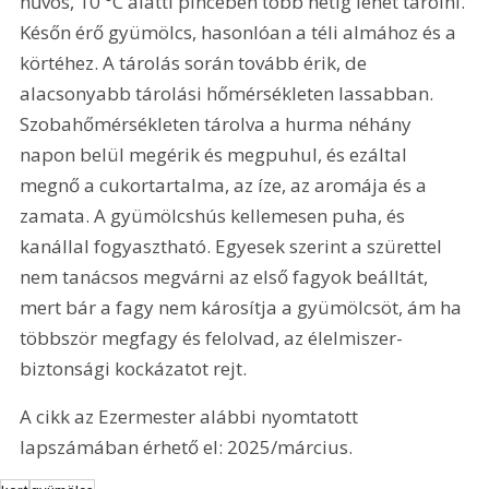
hűvös, 10 °C alatti pincében több hétig lehet tárolni. 
Későn érő gyümölcs, hasonlóan a téli almához és a 
körtéhez. A tárolás során tovább érik, de 
alacsonyabb tárolási hőmérsékleten lassabban. 
Szobahőmérsékleten tárolva a hurma néhány 
napon belül megérik és megpuhul, és ezáltal 
megnő a cukortartalma, az íze, az aromája és a 
zamata. A gyümölcshús kellemesen puha, és 
kanállal fogyasztható. Egyesek szerint a szürettel 
nem tanácsos megvárni az első fagyok beálltát, 
mert bár a fagy nem károsítja a gyümölcsöt, ám ha 
többször megfagy és felolvad, az élelmiszer-
biztonsági kockázatot rejt.
A cikk az Ezermester alábbi nyomtatott 
lapszámában érhető el: 2025/március.