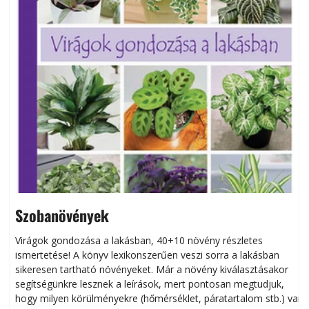
Szobanövények
Virágok gondozása a lakásban, 40+10 növény részletes
ismertetése! A könyv lexikonszerűen veszi sorra a lakásban
s
sikeresen tart­ha­tó növényeket. Már a növény kiválasztásakor
h
segítségünkre lesznek a leírások, mert pontosan megtudjuk,
k
hogy milyen körülményekre (hőmérséklet, páratartalom stb.) van