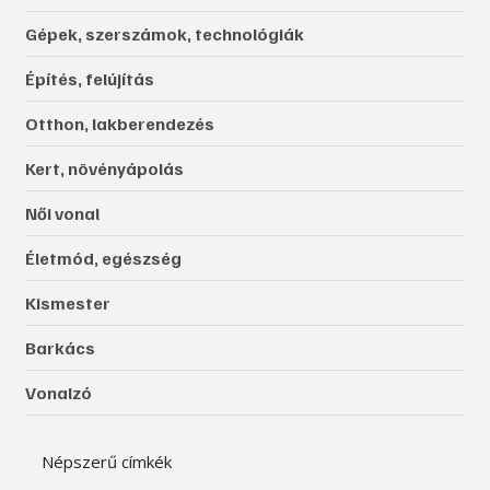
Gépek, szerszámok, technológiák
Építés, felújítás
Otthon, lakberendezés
Kert, növényápolás
Női vonal
Életmód, egészség
Kismester
Barkács
Vonalzó
Népszerű címkék