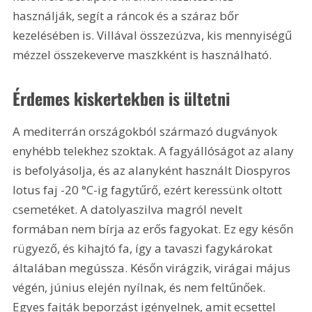
használják, segít a ráncok és a száraz bőr 
kezelésében is. Villával összezúzva, kis mennyiségű 
mézzel összekeverve maszkként is használható.
Érdemes kiskertekben is ültetni
A mediterrán országokból származó dugványok 
enyhébb telekhez szoktak. A fagyállóságot az alany 
is befolyásolja, és az alanyként használt Diospyros 
lotus faj -20 °C-ig fagytűrő, ezért keressünk oltott 
csemetéket. A datolyaszilva magról nevelt 
formában nem bírja az erős fagyokat. Ez egy későn 
rügyező, és kihajtó fa, így a tavaszi fagykárokat 
általában megússza. Későn virágzik, virágai május 
végén, június elején nyílnak, és nem feltűnőek. 
Egyes fajták beporzást igényelnek, amit ecsettel 