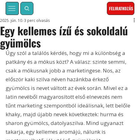
FELIRATKOZÁS
2025. jún. 10.
3 perc olvasás
Egy kellemes ízű és sokoldalú
gyümölcs
Úgy szól a találós kérdés, hogy mi a különbség a 
patkány és a mókus közt? A válasz: szinte semmi, 
csak a mókusnak jobb a marketingese. Nos, az 
először kaki szilva néven hazánkba érkező 
gyümölcs is nevet váltott az évek során. Mivel ez a 
latin nevéből magyarosított első elnevezés nem 
tűnt marketing szempontból ideálisnak, lett belőle 
khaky, majd újabb nevek következtek: hurma és 
sharon gyümölcs, datolyaszilva. Mind ugyanazt 
takarja, egy kellemes aromájú, nálunk is 