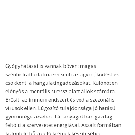
Gyógyhatásai is vannak bőven: magas 
szénhidráttartalma serkenti az agyműködést és 
csökkenti a hangulatingadozásokat. Különösen 
előnyös a mentális stressz alatt állók számára. 
Erősíti az immunrendszert és véd a szezonális 
vírusok ellen. Lúgosító tulajdonsága jó hatású 
gyomorégés esetén. Tápanyagokban gazdag, 
feltölti a szervezetet energiával. Aszalt formában 
különféle bőrápoló krémek készítéséhez 