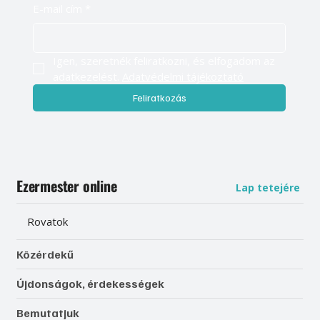
E-mail cím
*
Igen, szeretnék feliratkozni, és elfogadom az 
adatkezelést. 
Adatvédelmi tájékoztató
Feliratkozás
Ezermester online
Lap tetejére
Rovatok
Közérdekű
Újdonságok, érdekességek
Bemutatjuk