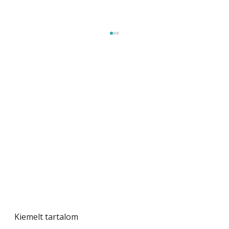
Beton járdalap készítése és lerakása – gyári
és saját készítésű megoldások
Kiemelt tartalom