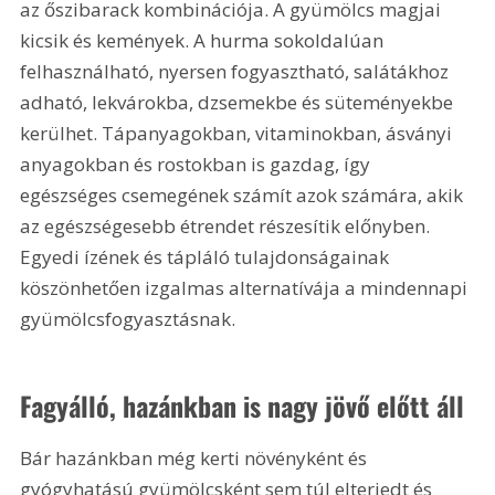
az őszibarack kombinációja. A gyümölcs magjai 
kicsik és kemények. A hurma sokoldalúan 
felhasználható, nyersen fogyasztható, salátákhoz 
adható, lekvárokba, dzsemekbe és süteményekbe 
kerülhet. Tápanyagokban, vitaminokban, ásványi 
anyagokban és rostokban is gazdag, így 
egészséges csemegének számít azok számára, akik 
az egészségesebb étrendet részesítik előnyben. 
Egyedi ízének és tápláló tulajdonságainak 
köszönhetően izgalmas alternatívája a mindennapi 
gyümölcsfogyasztásnak.
Fagyálló, hazánkban is nagy jövő előtt áll
Bár hazánkban még kerti növényként és 
gyógyhatású gyümölcsként sem túl elterjedt és 