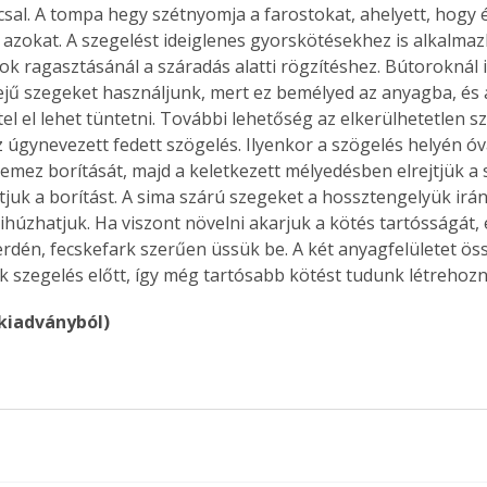
sal. A tompa hegy szétnyomja a farostokat, ahelyett, hogy 
. A
 azokat. A szegelést ideiglenes gyorskötésekhez is alkalmazh
megoldás,
 ragasztásánál a száradás alatti rögzítéshez. Bútoroknál i
fejű szegeket használjunk, mert ez bemélyed az anyagba, és
tel el lehet tüntetni. További lehetőség az elkerülhetetlen 
z úgynevezett fedett szögelés. Ilyenkor a szögelés helyén ó
lemez borítását, majd a keletkezett mélyedésben elrejtjük a 
tjuk a borítást. A sima szárú szegeket a hossztengelyük irá
húzhatjuk. Ha viszont növelni akarjuk a kötés tartósságát, 
erdén, fecskefark szerűen üssük be. A két anyagfelületet öss
k szegelés előtt, így még tartósabb kötést tudunk létrehozni
 kiadványból) 