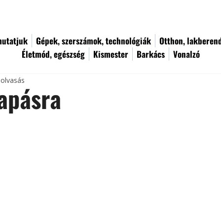
utatjuk
Gépek, szerszámok, technológiák
Otthon, lakberen
Életmód, egészség
Kismester
Barkács
Vonalzó
 olvasás
apásra