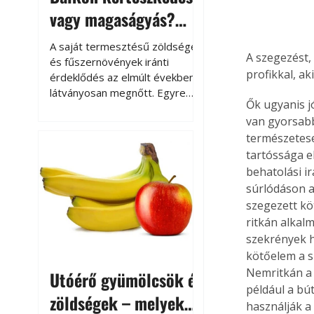
vagy magaságyás?
Helytakarékos
A saját termesztésű zöldségek
A szegezést, 
kertészkedés
és fűszernövények iránti
profikkal, ak
érdeklődés az elmúlt években
látványosan megnőtt. Egyre
Ők ugyanis jó
többen szeretnék tudni, honnan
van gyorsab
származik az élelmiszer az
természetese
asztalukra, miközben a
kertészkedés sokak számára
tartóssága e
kikapcsolódást és feltöltődést
behatolási ir
is jelent.
súrlódáson a
szegezett kö
ritkán alkal
szekrények há
kötőelem a sz
Nemritkán a 
Utóérő gyümölcsök és
például a bút
zöldségek – melyek
használják a