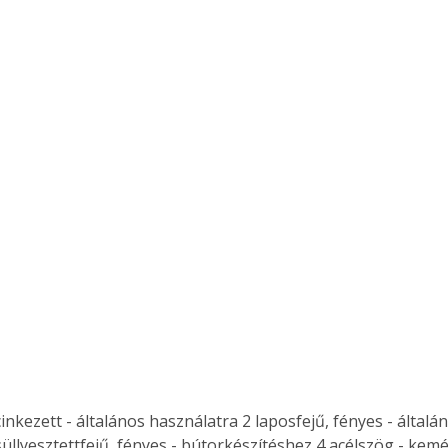
cinkezett - általános használatra 2 laposfejű, fényes - általá
süllyesztettfejű, fényes - bútorkészítéshez 4 acélszög - kem