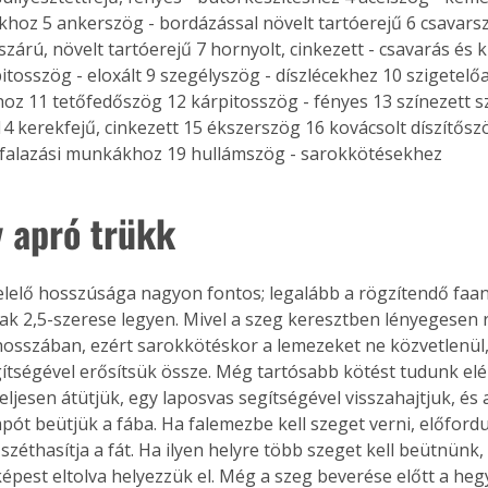
hoz 5 ankerszög - bordázással növelt tartóerejű 6 csavarszö
 szárú, növelt tartóerejű 7 hornyolt, cinkezett - csavarás és k
itosszög - eloxált 9 szegélyszög - díszlécekhez 10 szigetelő
Együtt jobban megéri!
oz 11 tetőfedőszög 12 kárpitosszög - fényes 13 színezett sz
4 kerekfejű, cinkezett 15 ékszerszög 16 kovácsolt díszítősz
Bővebb információ itt!
k az
Együtt jobban megéri! A
- falazási munkákhoz 19 hullámszög - sarokkötésekhez 
mester
könyvek tetszőleges
er Old
párosítással kedvezményes
 apró trükk 
áron, 0 Ft postaköltséggel
ptapir új,
megrendelhetők!
és egyedi
lelő hosszúsága nagyon fontos; legalább a rögzítendő faa
tt
k 2,5-szerese legyen. Mivel a szeg keresztben lényegesen r
lvasására
elefonon
hosszában, ezért sarokkötéskor a lemezeket ne közvetlenül
nyelmesen
ítségével erősítsük össze. Még tartósabb kötést tudunk elér
ben vagy
eljesen átütjük, egy laposvas segítségével visszahajtjuk, és 
t is
pót beütjük a fába. Ha falemezbe kell szeget verni, előfordu
. Bárhol,
zéthasítja a fát. Ha ilyen helyre több szeget kell beütnünk,
ön élve
pest eltolva helyezzük el. Még a szeg beverése előtt a heg
ashatók az