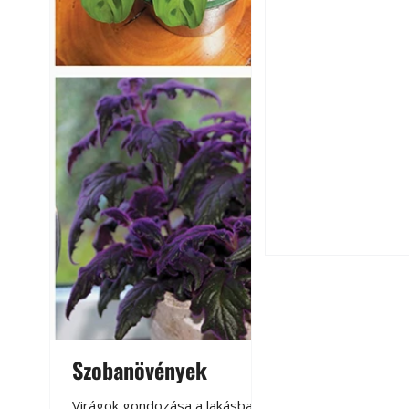
Falrepedés javítá
és mikor szükség
Szobanövények
Virágoskert: k
teraszon, laká
Virágok gondozása a lakásban,