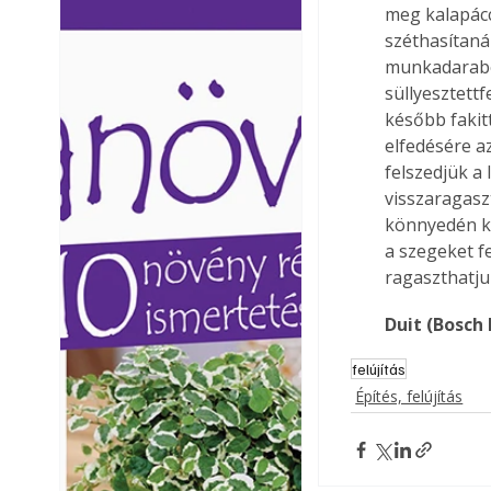
meg kalapácc
Ezermester lapszámai. A
Ezermester lapszámai
széthasítaná
Laptapir kényelmes megoldás,
Laptapir kényelmes 
munkadarabok
mert: – t
mert: – t
süllyesztett
később fakit
elfedésére a
felszedjük a 
visszaragasz
könnyedén ki
a szegeket f
ragaszthatju
Duit (Bosch
felújítás
Építés, felújítás