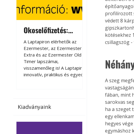
építőanyagok
profilírozott
védett 8 kárp
Okoselőfizetés:
Okoselőfizetés
gipszkartonh
kötésekhez 1
Ezermester Extra
A Laptapiron elérhetők az
A Laptapiron elérhető
csillagszög 
Ezermester, az Ezermester
Ezermester, az Ezer
Extra és az Ezermester Old
Extra és az Ezermest
Néhány
Timer lapszámai,
Timer lapszámai,
visszamenőleg is! A Laptapir új,
visszamenőleg is! A La
innovatív, praktikus és egyedi
innovatív, praktikus 
A szeg megfe
megoldás a nyomtatott
megoldás a nyomtato
vastagságána
magazinok digitális olvasására
magazinok digitális o
számítógépen, okostelefonon
számítógépen, okost
fában, mint 
vagy táblagépen. Kényelmesen
vagy táblagépen. Ké
sarokvas seg
Kiadványaink
az otthonában, útközben vagy
az otthonában, útköz
ha a szeget t
nyaralás, pihenés alatt is
nyaralás, pihenés alat
egy ellenkam
elérhetők lapszámaink. Bárhol,
elérhetők lapszámaink
hegyes vége s
bármikor, akár külföldön élve
bármikor, akár külföld
egymáshoz ké
vagy dolgozva is olvashatók az
vagy dolgozva is olv