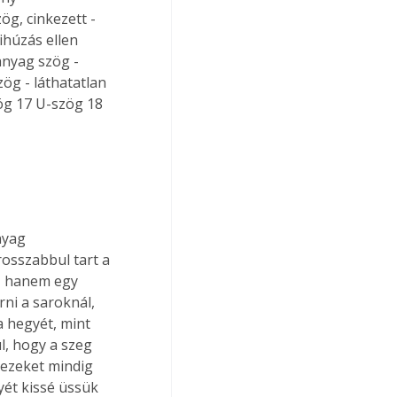
g, cinkezett - 
ihúzás ellen 
anyag szög - 
ög - láthatatlan 
ög 17 U-szög 18 
nyag 
osszabbul tart a 
, hanem egy 
ni a saroknál, 
a hegyét, mint 
l, hogy a szeg 
 ezeket mindig 
yét kissé üssük 