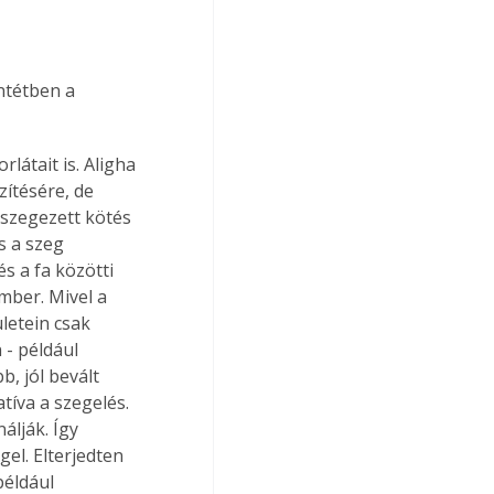
ntétben a 
látait is. Aligha 
tésére, de 
 szegezett kötés 
s a szeg 
s a fa közötti 
mber. Mivel a 
letein csak 
- például 
, jól bevált 
tíva a szegelés. 
lják. Így 
el. Elterjedten 
éldául 