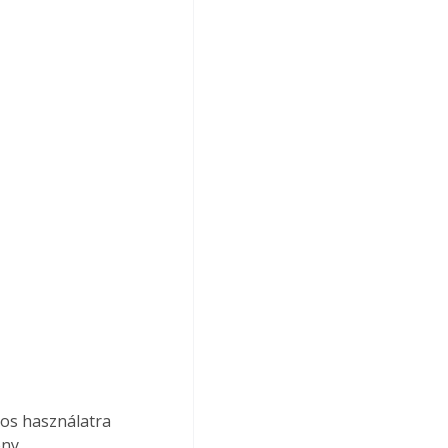
nos használatra 
ény 