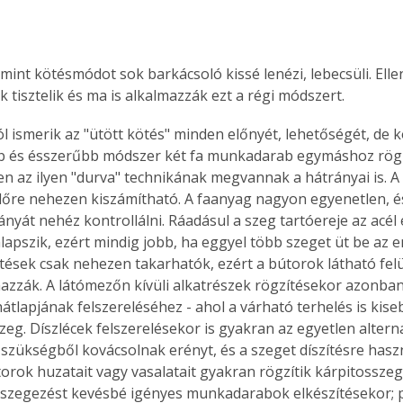
mint kötésmódot sok barkácsoló kissé lenézi, lebecsüli. Elle
ik tisztelik és ma is alkalmazzák ezt a régi módszert. 
l ismerik az "ütött kötés" minden előnyét, lehetőségét, de kor
b és ésszerűbb módszer két fa munkadarab egymáshoz rögzí
n az ilyen "durva" technikának megvannak a hátrányai is. A
lőre nehezen kiszámítható. A faanyag nagyon egyenetlen, é
ányát nehéz kontrollálni. Ráadásul a szeg tartóereje az acél é
lapszik, ezért mindig jobb, ha eggyel több szeget üt be az e
tések csak nehezen takarhatók, ezért a bútorok látható felü
mazzák. A látómezőn kívüli alkatrészek rögzítésekor azonban 
tlapjának felszereléséhez - ahol a várható terhelés is kisebb
eg. Díszlécek felszerelésekor is gyakran az egyetlen alterna
szükségből kovácsolnak erényt, és a szeget díszítésre haszná
orok huzatait vagy vasalatait gyakran rögzítik kárpitosszegg
 szegezést kevésbé igényes munkadarabok elkészítésekor; p