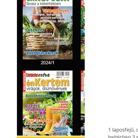
1 laposfejű, 
beltérben 3 