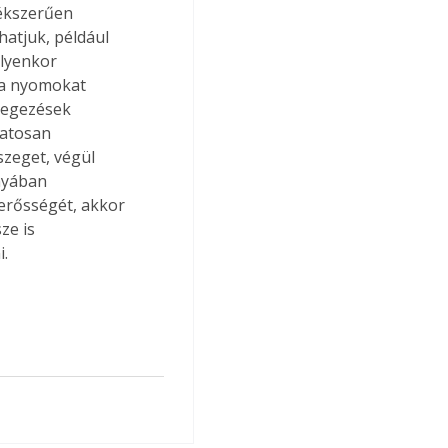
ékszerűen 
atjuk, például 
lyenkor 
 a nyomokat 
szegezések 
vatosan 
szeget, végül 
nyában 
erősségét, akkor 
ze is 
. 