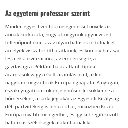
Az egyetemi professzor szerint
Minden egyes tizedfok melegedéssel növekszik 
annak kockázata, hogy átmegyünk úgynevezett 
billenőpontokon, azaz olyan hatások indulnak el, 
amelyek visszafordíthatatlanok, és komoly hatásai 
lesznek a civilizációra, az emberiségre, a 
gazdaságra. Például ha az atlanti típusú 
áramlások vagy a Golf-áramlás leáll, akkor 
nagyban megváltozik Európa éghajlata. A nyugati, 
északnyugati partokon jelentősen lecsökkenne a 
hőmérséklet, a sarki jég akár az Egyesült Királyság 
déli partvidékéig is lehúzódhat, miközben Közép-
Európa tovább melegedhet, és így két régió között 
hatalmas szélsőségek alakulhatnak ki.