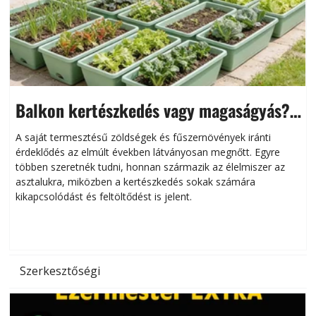
Balkon kertészkedés vagy magaságyás?
Helytakarékos kertészkedés
A saját termesztésű zöldségek és fűszernövények iránti
érdeklődés az elmúlt években látványosan megnőtt. Egyre
többen szeretnék tudni, honnan származik az élelmiszer az
l
asztalukra, miközben a kertészkedés sokak számára
kikapcsolódást és feltöltődést is jelent.
é
d
Szerkesztőségi