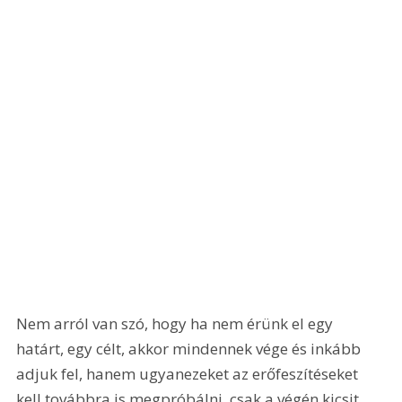
Nem arról van szó, hogy ha nem érünk el egy 
határt, egy célt, akkor mindennek vége és inkább 
adjuk fel, hanem ugyanezeket az erőfeszítéseket 
kell továbbra is megpróbálni, csak a végén kicsit 