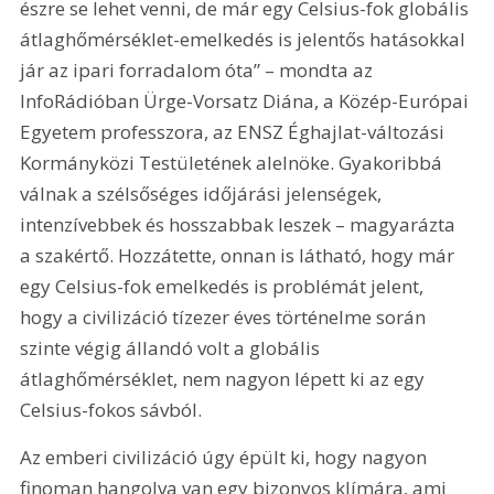
észre se lehet venni, de már egy Celsius-fok globális 
átlaghőmérséklet-emelkedés is jelentős hatásokkal 
jár az ipari forradalom óta” – mondta az 
InfoRádióban Ürge-Vorsatz Diána, a Közép-Európai 
Egyetem professzora, az ENSZ Éghajlat-változási 
Kormányközi Testületének alelnöke. Gyakoribbá 
válnak a szélsőséges időjárási jelenségek, 
intenzívebbek és hosszabbak leszek – magyarázta 
a szakértő. Hozzátette, onnan is látható, hogy már 
egy Celsius-fok emelkedés is problémát jelent, 
hogy a civilizáció tízezer éves történelme során 
szinte végig állandó volt a globális 
átlaghőmérséklet, nem nagyon lépett ki az egy 
Celsius-fokos sávból.
Az emberi civilizáció úgy épült ki, hogy nagyon 
finoman hangolva van egy bizonyos klímára, ami 