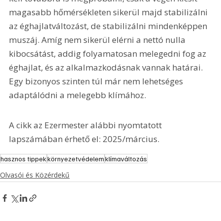
magasabb hőmérsékleten sikerül majd stabilizálni 
az éghajlatváltozást, de stabilizálni mindenképpen 
muszáj. Amíg nem sikerül elérni a nettó nulla 
kibocsátást, addig folyamatosan melegedni fog az 
éghajlat, és az alkalmazkodásnak vannak határai. 
Egy bizonyos szinten túl már nem lehetséges 
adaptálódni a melegebb klímához.
A cikk az Ezermester alábbi nyomtatott 
lapszámában érhető el: 2025/március.
hasznos tippek
környezetvédelem
klímaváltozás
Olvasói és Közérdekű