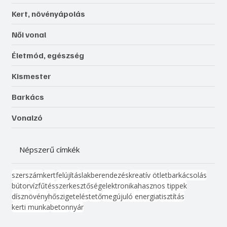
Kert, növényápolás
Női vonal
Életmód, egészség
Kismester
Barkács
Vonalzó
Népszerű címkék
szerszám
kert
felújítás
lakberendezés
kreatív ötlet
barkácsolás
bútor
víz
fűtés
szerkesztőség
elektronika
hasznos tippek
dísznövény
hőszigetelés
tető
megújuló energia
tisztítás
kerti munka
beton
nyár