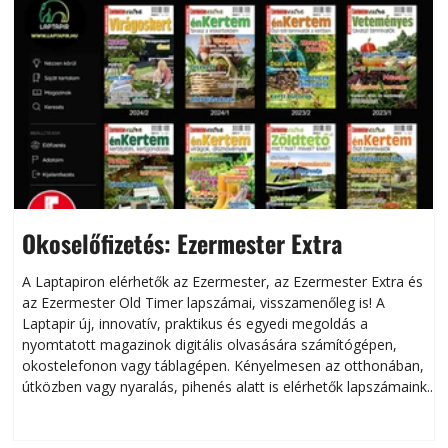
Okoselőfizetés: Ezermester Extra
A Laptapiron elérhetők az Ezermester, az Ezermester Extra és
az Ezermester Old Timer lapszámai, visszamenőleg is! A
Laptapir új, innovatív, praktikus és egyedi megoldás a
L
nyomtatott magazinok digitális olvasására számítógépen,
okostelefonon vagy táblagépen. Kényelmesen az otthonában,
útközben vagy nyaralás, pihenés alatt is elérhetők lapszámaink.
ú
Bárhol, bármikor, akár külföldön élve vagy dolgozva is
B
olvashatók az Ezermester lapszámai. A Laptapir kényelmes