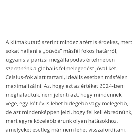
A klímakutató szerint mindez azért is érdekes, mert 
sokat hallani a „bűvös” másfél fokos határról, 
ugyanis a párizsi megállapodás értelmében 
szeretnénk a globális felmelegedést jóval két 
Celsius-fok alatt tartani, ideális esetben másfélen 
maximalizálni. Az, hogy ezt az értéket 2024-ben 
meghaladtuk, nem jelenti azt, hogy mindennek 
vége, egy-két év is lehet hidegebb vagy melegebb, 
de azt mindenképpen jelzi, hogy fel kell ébrednünk, 
mert egyre közelebb érünk olyan hatásokhoz, 
amelyeket esetleg már nem lehet visszafordítani.