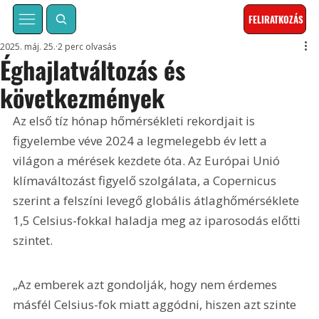
FELIRATKOZÁS
2025. máj. 25.
2 perc olvasás
Éghajlatváltozás és
következmények
Az első tíz hónap hőmérsékleti rekordjait is 
figyelembe véve 2024 a legmelegebb év lett a 
világon a mérések kezdete óta. Az Európai Unió 
klímaváltozást figyelő szolgálata, a Copernicus 
szerint a felszíni levegő globális átlaghőmérséklete 
1,5 Celsius-fokkal haladja meg az iparosodás előtti 
szintet.
„Az emberek azt gondolják, hogy nem érdemes 
másfél Celsius-fok miatt aggódni, hiszen azt szinte 