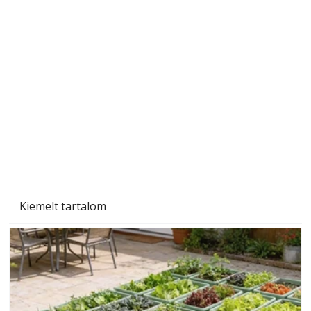
Naptej vagy napolaj? Melyiket válasszuk, és
miben különböznek?
Kiemelt tartalom