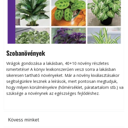
Szobanövények
Virágok gondozása a lakásban, 40+10 növény részletes
ismertetése! A könyv lexikonszerűen veszi sorra a lakásban
s
sikeresen tart­ha­tó növényeket. Már a növény kiválasztásakor
h
segítségünkre lesznek a leírások, mert pontosan megtudjuk,
k
hogy milyen körülményekre (hőmérséklet, páratartalom stb.) van
szüksége a növénynek az egészséges fejlődéshez.
t
Kövess minket