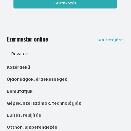
Feliratkozás
Ezermester online
Lap tetejére
Rovatok
Közérdekű
Újdonságok, érdekességek
Bemutatjuk
Gépek, szerszámok, technológiák
Építés, felújítás
Otthon, lakberendezés