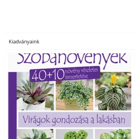
megoldás, mert: – t
Kiadványaink