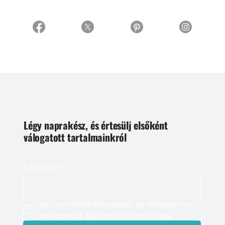
Légy naprakész, és értesülj elsőként
válogatott tartalmainkról
E-mail cím
*
Igen, szeretnék feliratkozni, és elfogadom az 
adatkezelést. 
Adatvédelmi tájékoztató