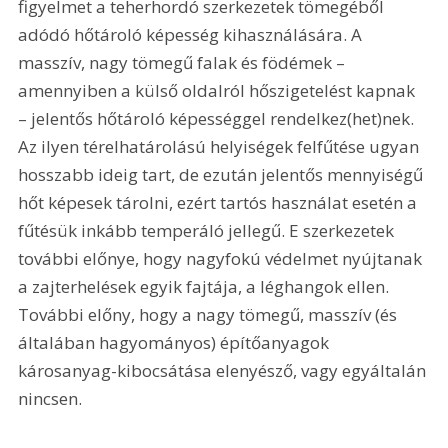
figyelmet a teherhordó szerkezetek tömegéből 
adódó hőtároló képesség kihasználására. A 
masszív, nagy tömegű falak és födémek – 
amennyiben a külső oldalról hőszigetelést kapnak 
– jelentős hőtároló képességgel rendelkez(het)nek. 
Az ilyen térelhatárolású helyiségek felfűtése ugyan 
hosszabb ideig tart, de ezután jelentős mennyiségű 
hőt képesek tárolni, ezért tartós használat esetén a 
fűtésük inkább temperáló jellegű. E szerkezetek 
további előnye, hogy nagyfokú védelmet nyújtanak 
a zajterhelések egyik fajtája, a léghangok ellen. 
További előny, hogy a nagy tömegű, masszív (és 
általában hagyományos) építőanyagok 
károsanyag-kibocsátása elenyésző, vagy egyáltalán 
nincsen.