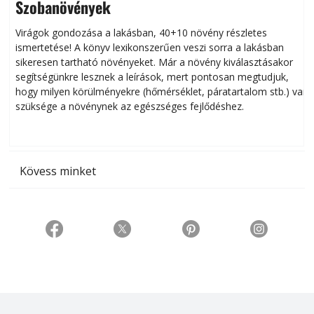
Szobanövények
Virágok gondozása a lakásban, 40+10 növény részletes
ismertetése! A könyv lexikonszerűen veszi sorra a lakásban
s
sikeresen tart­ha­tó növényeket. Már a növény kiválasztásakor
h
segítségünkre lesznek a leírások, mert pontosan megtudjuk,
k
hogy milyen körülményekre (hőmérséklet, páratartalom stb.) van
szüksége a növénynek az egészséges fejlődéshez.
t
Kövess minket