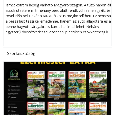
megóvhatjuk autónkat a nyári károktól
Ismét extrém hőség várható Magyarországon. A tűző napon álló
autók utastere már néhány perc alatt rendkívül felmelegszik, és
rövid időn belül akár a 60-70 °C-ot is megközelítheti. Ez nemcsak
n
a beszállást teszi kellemetlenné, hanem az autó állapotára és a
benne hagyott tárgyakra is káros hatással lehet. Néhány
egyszerű óvintézkedéssel azonban jelentősen csökkenthetjük a
hőség káros hatásait.
l
Szerkesztőségi