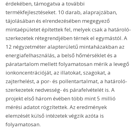
érdekében, támogatva a további 
termékfejlesztéseket. 10 darab, alaprajzában, 
tájolásában és elrendezésében megegyező 
mintaépületet építettek fel, melyek csak a határoló-
szerkezetek rétegrendjében térnek el egymástól. A 
12 négyzetméter alapterületű mintaházakban az 
energiafelhasználás, a belső hőmérséklet és a 
páratartalom mellett folyamatosan mérik a levegő 
ionkoncentrációját, az illatokat, szagokat, a 
zajterhelést, a por- és pollentartalmat, a határoló-
szerkezetek nedvesség- és párafelvételét is. A 
projekt első három évében több mint 5 millió 
mérési adatot rögzítettek. Az eredmények 
elemzését külső intézetek végzik azóta is 
folyamatosan.