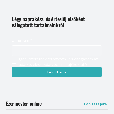
Légy naprakész, és értesülj elsőként
válogatott tartalmainkról
E-mail cím
*
Igen, szeretnék feliratkozni, és elfogadom az 
adatkezelést. 
Adatvédelmi tájékoztató
Feliratkozás
Ezermester online
Lap tetejére