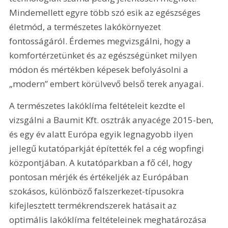
Mindemellett egyre több szó esik az egészséges 
életmód, a természetes lakókörnyezet 
fontosságáról. Érdemes megvizsgálni, hogy a 
komfortérzetünket és az egészségünket milyen 
módon és mértékben képesek befolyásolni a 
„modern” embert körülvevő belső terek anyagai.
A természetes lakóklíma feltételeit kezdte el 
vizsgálni a Baumit Kft. osztrák anyacége 2015-ben, 
és egy év alatt Európa egyik legnagyobb ilyen 
jellegű kutatóparkját építették fel a cég wopfingi 
központjában. A kutatóparkban a fő cél, hogy 
pontosan mérjék és értékeljék az Európában 
szokásos, különböző falszerkezet-típusokra 
kifejlesztett termékrendszerek hatásait az 
optimális lakóklíma feltételeinek meghatározása 