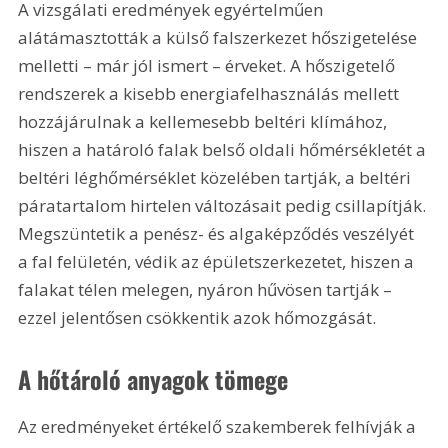
A vizsgálati eredmények egyértelműen 
alátámasztották a külső falszerkezet hőszigetelése 
melletti – már jól ismert – érveket. A hőszigetelő 
rendszerek a kisebb energiafelhasználás mellett 
hozzájárulnak a kellemesebb beltéri klímához, 
hiszen a határoló falak belső oldali hőmérsékletét a 
beltéri léghőmérséklet közelében tartják, a beltéri 
páratartalom hirtelen változásait pedig csillapítják. 
Megszüntetik a penész- és algaképződés veszélyét 
a fal felületén, védik az épületszerkezetet, hiszen a 
falakat télen melegen, nyáron hűvösen tartják – 
ezzel jelentősen csökkentik azok hőmozgását.
A hőtároló anyagok tömege
Az eredményeket értékelő szakemberek felhívják a 