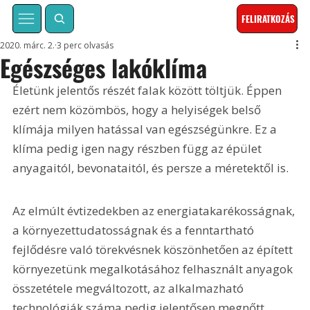
FELIRATKOZÁS
2020. márc. 2.
3 perc olvasás
Egészséges lakóklíma
Életünk jelentős részét falak között töltjük. Éppen 
ezért nem közömbös, hogy a helyiségek belső 
klímája milyen hatással van egészségünkre. Ez a 
klíma pedig igen nagy részben függ az épület 
anyagaitól, bevonataitól, és persze a méretektől is. 
Az elmúlt évtizedekben az energiatakarékosságnak, 
a környezettudatosságnak és a fenntartható 
fejlődésre való törekvésnek köszönhetően az épített 
környezetünk megalkotásához felhasznált anyagok 
összetétele megváltozott, az alkalmazható 
technológiák száma pedig jelentősen megnőtt. 