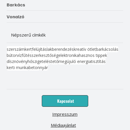
Barkács
Vonalzó
Népszerű címkék
szerszám
kert
felújítás
lakberendezés
kreatív ötlet
barkácsolás
bútor
víz
fűtés
szerkesztőség
elektronika
hasznos tippek
dísznövény
hőszigetelés
tető
megújuló energia
tisztítás
kerti munka
beton
nyár
Kapcsolat
Impresszum
Médiaajánlat