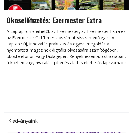
Okoselőfizetés: Ezermester Extra
A Laptapiron elérhetők az Ezermester, az Ezermester Extra és
az Ezermester Old Timer lapszámai, visszamenőleg is! A
Laptapir új, innovatív, praktikus és egyedi megoldás a
L
nyomtatott magazinok digitális olvasására számítógépen,
okostelefonon vagy táblagépen. Kényelmesen az otthonában,
útközben vagy nyaralás, pihenés alatt is elérhetők lapszámaink.
ú
Bárhol, bármikor, akár külföldön élve vagy dolgozva is
B
olvashatók az Ezermester lapszámai. A Laptapir kényelmes
megoldás, mert: – t
Kiadványaink