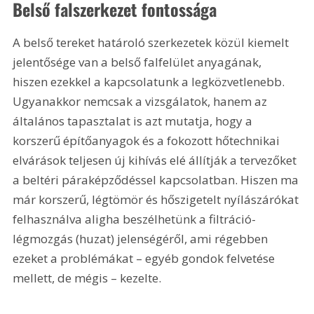
Belső falszerkezet fontossága
A belső tereket határoló szerkezetek közül kiemelt 
jelentősége van a belső falfelület anyagának, 
hiszen ezekkel a kapcsolatunk a legközvetlenebb. 
Ugyanakkor nemcsak a vizsgálatok, hanem az 
általános tapasztalat is azt mutatja, hogy a 
korszerű építőanyagok és a fokozott hőtechnikai 
elvárások teljesen új kihívás elé állítják a tervezőket 
a beltéri páraképződéssel kapcsolatban. Hiszen ma 
már korszerű, légtömör és hőszigetelt nyílászárókat 
felhasználva aligha beszélhetünk a filtráció-
légmozgás (huzat) jelenségéről, ami régebben 
ezeket a problémákat – egyéb gondok felvetése 
mellett, de mégis – kezelte.