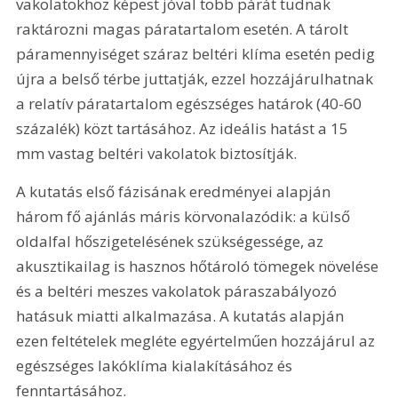
vakolatokhoz képest jóval több párát tudnak 
raktározni magas páratartalom esetén. A tárolt 
páramennyiséget száraz beltéri klíma esetén pedig 
újra a belső térbe juttatják, ezzel hozzájárulhatnak 
a relatív páratartalom egészséges határok (40-60 
százalék) közt tartásához. Az ideális hatást a 15 
mm vastag beltéri vakolatok biztosítják.
A kutatás első fázisának eredményei alapján 
három fő ajánlás máris körvonalazódik: a külső 
oldalfal hőszigetelésének szükségessége, az 
akusztikailag is hasznos hőtároló tömegek növelése 
és a beltéri meszes vakolatok páraszabályozó 
hatásuk miatti alkalmazása. A kutatás alapján 
ezen feltételek megléte egyértelműen hozzájárul az 
egészséges lakóklíma kialakításához és 
fenntartásához.