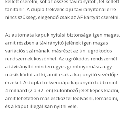
kellett cserélni, sőt az összes távirányítót „fel kellett 
tanítani”. A dupla frekvenciájú távirányítónál erre 
nincs szükség, elegendő csak az AF kártyát cserélni.
Az automata kapuk nyitási biztonsága igen magas, 
amit részben a távirányító jelének igen magas 
variációs számának, másrészt az ún. ugrókodos 
rendszernek köszönhet. Az ugrókódos rendszernél 
a távirányító minden egyes gombnyomásra egy 
másik kódot ad ki, amit csak a kapunyitó vezérlője 
érzékel. A dupla frekvenciájú kapunyitó több mint 
4 milliárd (2 a 32.-en) különböző jelet képes kiadni, 
amit lehetetlen más eszközzel leolvasni, lemásolni, 
és a kaput illegálisan nyitni vele. 