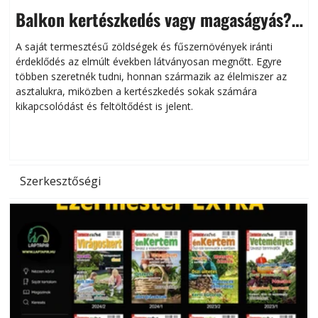
Balkon kertészkedés vagy magaságyás?
Helytakarékos kertészkedés
A saját termesztésű zöldségek és fűszernövények iránti
érdeklődés az elmúlt években látványosan megnőtt. Egyre
többen szeretnék tudni, honnan származik az élelmiszer az
l
asztalukra, miközben a kertészkedés sokak számára
kikapcsolódást és feltöltődést is jelent.
é
d
Szerkesztőségi