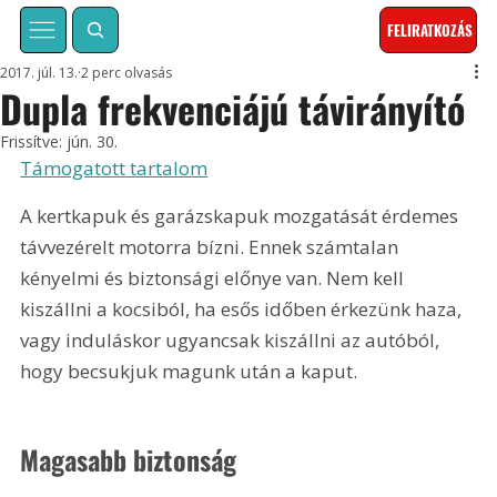
FELIRATKOZÁS
2017. júl. 13.
2 perc olvasás
Dupla frekvenciájú távirányító
Frissítve:
jún. 30.
Támogatott tartalom
A kertkapuk és garázskapuk mozgatását érdemes 
távvezérelt motorra bízni. Ennek számtalan 
kényelmi és biztonsági előnye van. Nem kell 
kiszállni a kocsiból, ha esős időben érkezünk haza, 
vagy induláskor ugyancsak kiszállni az autóból, 
hogy becsukjuk magunk után a kaput.
Magasabb biztonság