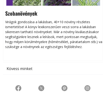
Szobanövények
Virágok gondozása a lakásban, 40+10 növény részletes
ismertetése! A könyv lexikonszerűen veszi sorra a lakásban
s
sikeresen tart­ha­tó növényeket. Már a növény kiválasztásakor
h
segítségünkre lesznek a leírások, mert pontosan megtudjuk,
k
hogy milyen körülményekre (hőmérséklet, páratartalom stb.) van
szüksége a növénynek az egészséges fejlődéshez.
t
Kövess minket