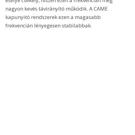
esélye csekély, hiszen ezen a frekvencián még 
nagyon kevés távirányító működik. A CAME 
kapunyitó rendszerek ezen a magasabb 
frekvencián lényegesen stabilabbak.