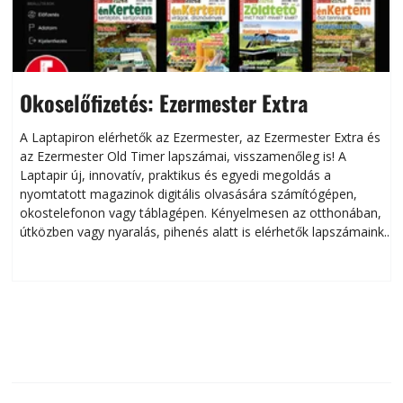
Okoselőfizetés: Ezermester Extra
A Laptapiron elérhetők az Ezermester, az Ezermester Extra és
az Ezermester Old Timer lapszámai, visszamenőleg is! A
Laptapir új, innovatív, praktikus és egyedi megoldás a
L
nyomtatott magazinok digitális olvasására számítógépen,
okostelefonon vagy táblagépen. Kényelmesen az otthonában,
útközben vagy nyaralás, pihenés alatt is elérhetők lapszámaink.
ú
Bárhol, bármikor, akár külföldön élve vagy dolgozva is
B
olvashatók az Ezermester lapszámai. A Laptapir kényelmes
megoldás, mert: – t