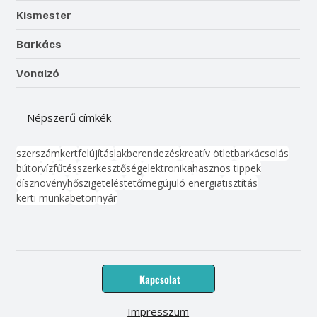
Kismester
Barkács
Vonalzó
Népszerű címkék
szerszám
kert
felújítás
lakberendezés
kreatív ötlet
barkácsolás
bútor
víz
fűtés
szerkesztőség
elektronika
hasznos tippek
dísznövény
hőszigetelés
tető
megújuló energia
tisztítás
kerti munka
beton
nyár
Kapcsolat
Impresszum