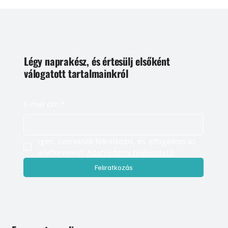
Légy naprakész, és értesülj elsőként
válogatott tartalmainkról
E-mail cím
*
Igen, szeretnék feliratkozni, és elfogadom az 
adatkezelést. 
Adatvédelmi tájékoztató
Feliratkozás