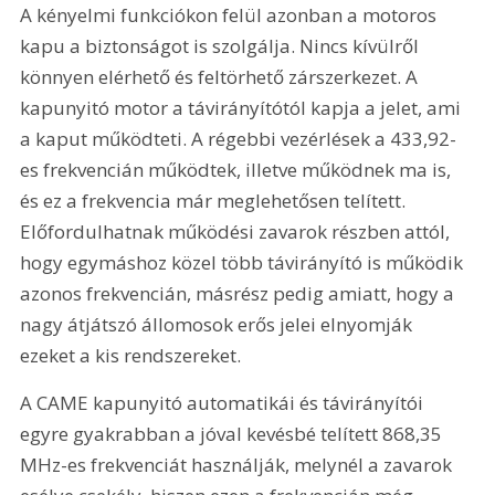
A kényelmi funkciókon felül azonban a motoros 
kapu a biztonságot is szolgálja. Nincs kívülről 
könnyen elérhető és feltörhető zárszerkezet. A 
kapunyitó motor a távirányítótól kapja a jelet, ami 
a kaput működteti. A régebbi vezérlések a 433,92-
es frekvencián működtek, illetve működnek ma is, 
és ez a frekvencia már meglehetősen telített. 
Előfordulhatnak működési zavarok részben attól, 
hogy egymáshoz közel több távirányító is működik 
azonos frekvencián, másrész pedig amiatt, hogy a 
nagy átjátszó állomosok erős jelei elnyomják 
ezeket a kis rendszereket.
A CAME kapunyitó automatikái és távirányítói 
egyre gyakrabban a jóval kevésbé telített 868,35 
MHz-es frekvenciát használják, melynél a zavarok 