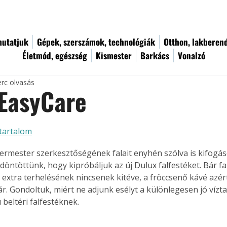
utatjuk
Gépek, szerszámok, technológiák
Otthon, lakberen
Életmód, egészség
Kismester
Barkács
Vonalzó
erc olvasás
 EasyCare
tartalom
ermester szerkesztőségének falait enyhén szólva is kifogá
 döntöttünk, hogy kipróbáljuk az új Dulux falfestéket. Bár fa
extra terhelésének nincsenek kitéve, a fröccsenő kávé azért
r. Gondoltuk, miért ne adjunk esélyt a különlegesen jó vízta
 beltéri falfestéknek.