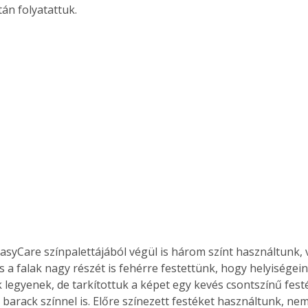
után folyatattuk.
EasyCare színpalettájából végül is három színt használtunk,
 a falak nagy részét is fehérre festettünk, hogy helyiségein
 legyenek, de tarkítottuk a képet egy kevés csontszínű festé
 barack színnel is. Előre színezett festéket használtunk, ne