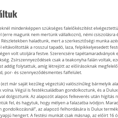
áltuk
seknél mindenképpen szükséges falelőkészítést elvégeztettü
 (erre magunk nem mertünk vállalkozni), némi csiszolásra és
. Részletekben haladtunk, mert a szerkesztőségi munka azér
ről eltávolították a rosszul tapadó, laza, felpikkelyesedett fe
régen volt utoljára festve. Szerencsére tapétamaradványok e
kség. Zsírszennyeződések csak a teakonyha falán voltak, ez
st addig folytattuk, amíg létrejött az előírásoknak megfelelő s
rd, por- és szennyeződésmentes falfelület.
(ezt már saját kezűleg végeztük) valószínűleg bármelyik al
k volna. Végül is festékcsaládban gondolkoztunk, és a Dulux
al dolgoztunk. Az alapozót alapos felkeverés után hígítás né
tük fel, és hagytuk, hogy mélyen a falazatba ivódjon. Marad
 gondolkozásnál”, az alapozó felhordására is Dulux termék
gyapjú hengert. A festési munkát csak másnap, az előírt 16 ó