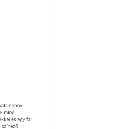
 valamennyi 
k minél 
kkel és egy fal 
m színező 