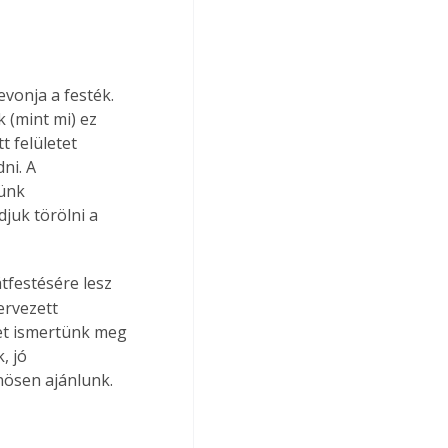
evonja a festék. 
 (mint mi) ez 
 felületet 
ni. A 
ünk 
juk törölni a 
átfestésére lesz 
ervezett 
et ismertünk meg 
, jó 
ösen ajánlunk.