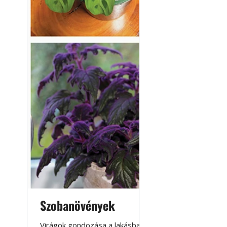
A modern épített k
Szobanövények
Virágoskert: k
teraszon, laká
Virágok gondozása a lakásban,