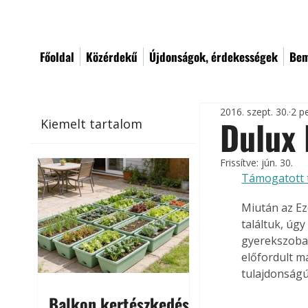
Főoldal
Közérdekű
Újdonságok, érdekességek
Bem
2016. szept. 30.
2 p
Dulux
Kiemelt tartalom
Frissítve:
jún. 30.
Támogatott 
Miután az Ez
találtuk, úgy
gyerekszoba 
előfordult má
tulajdonságú
Balkon kertészkedés