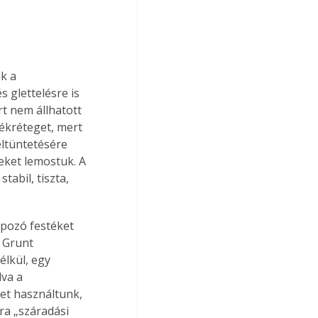
k a 
 glettelésre is 
t nem állhatott 
stékréteget, mert 
ltüntetésére 
eket lemostuk. A 
tabil, tiszta, 
apozó festéket 
 Grunt 
lkül, egy 
va a 
et használtunk, 
ra „száradási 