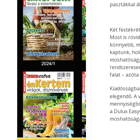
pasztákkal ál
Két festékrét
Most is rövi
könnyebb, mi
kaptunk, hol
moshatóságg
rendszeresen
falat – azóta 
Kiadósságban
elegendő. A 
mennyiségből
a Dulux Easy
moshatóságá