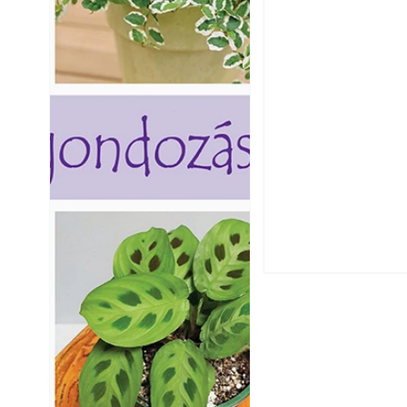
Hogyan válasszunk
fenntartható kert