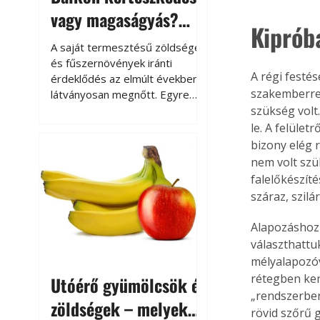
vagy magaságyás?
Kiprób
Helytakarékos
A saját termesztésű zöldségek
kertészkedés
és fűszernövények iránti
A régi festé
érdeklődés az elmúlt években
szakemberrel
látványosan megnőtt. Egyre
többen szeretnék tudni, honnan
szükség volt
származik az élelmiszer az
le. A felület
asztalukra, miközben a
bizony elég 
kertészkedés sokak számára
nem volt szü
kikapcsolódást és feltöltődést
falelőkészíté
is jelent.
száraz, szilá
Alapozáshoz 
választhattu
mélyalapozóv
rétegben ken
Utóérő gyümölcsök és
„rendszerben
zöldségek – melyek
rövid szőrű 