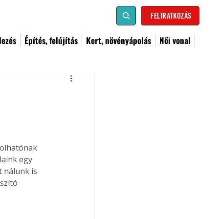
FELIRATKOZÁS
dezés
Építés, felújítás
Kert, növényápolás
Női vonal
solhatónak 
laink egy 
 nálunk is 
szító 