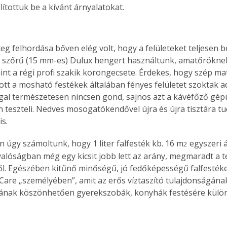
lítottuk be a kívánt árnyalatokat.
eg felhordása bőven elég volt, hogy a felületeket teljesen b
d szőrű (15 mm-es) Dulux hengert használtunk, amatőröknek
nt a régi profi szakik korongecsete. Érdekes, hogy szép matt
ott a mosható festékek általában fényes felületet szoktak ad
al természetesen nincsen gond, sajnos azt a kávéfőző gép
 teszteli. Nedves mosogatókendővel újra és újra tisztára tud
is.
 úgy számoltunk, hogy 1 liter falfesték kb. 16 m
 egyszeri 
2
valóságban még egy kicsit jobb lett az arány, megmaradt a t
. Egészében kitűnő minőségű, jó fedőképességű falfesték
Care „személyében”, amit az erős víztaszító tulajdonságának
nak köszönhetően gyerekszobák, konyhák festésére külön